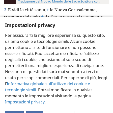
Traduzione del Nuovo Mondo delle Sacre Scritture con riferimen
2
E vidi la città santa,
+
la Nuova Gerusalemme,
scendere dal cielo,
+
da Dio, e preparata come una
sposa
+
adorna per il suo marito.
+
Impostazioni privacy
Per assicurarti la migliore esperienza su questo sito,
usiamo cookie e tecnologie simili. Alcuni cookie
permettono al sito di funzionare e non possono
essere rifiutati. Puoi accettare o rifiutare l’utilizzo
Italiano
Impostazioni
degli altri cookie, che usiamo al solo scopo di
Copyright
© 2026 Watch Tower Bible and Tract Society of Pennsylvania
permetterti una migliore esperienza di navigazione.
Condizioni d’uso
Informativa sulla privacy
Impostazioni privacy
Accedi
JW.ORG
Nessuno di questi dati sarà mai venduto a terzi o
usato per scopi commerciali. Per saperne di più, leggi
l’
Informativa globale sull’utilizzo dei cookie e
tecnologie simili
. Potrai modificare in qualsiasi
momento le impostazioni visitando la pagina
Impostazioni privacy
.