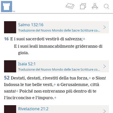
Salmo 132:16
Traduzione del Nuovo Mondo delle Sacre Scritture con riferimen
16
E i suoi sacerdoti vestirò di salvezza;
+
E i suoi leali immancabilmente grideranno di
gioia.
Isaia 52:1
Traduzione del Nuovo Mondo delle Sacre Scritture con riferimen
52
Destati, destati, rivestiti della tua forza,
+
o Sion!
Indossa le tue belle vesti,
+
o Gerusalemme, città
santa!
+
Poiché non entreranno più dentro di te
l’incirconciso e l’impuro.
+
Rivelazione 21:2