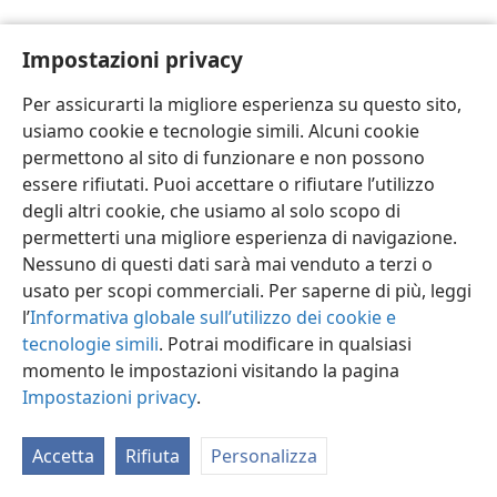
Impostazioni privacy
Per assicurarti la migliore esperienza su questo sito,
usiamo cookie e tecnologie simili. Alcuni cookie
Italiano
Impostazioni
permettono al sito di funzionare e non possono
Copyright
© 2026 Watch Tower Bible and Tract Society of Pennsylvania
essere rifiutati. Puoi accettare o rifiutare l’utilizzo
Condizioni d’uso
Informativa sulla privacy
Impostazioni privacy
degli altri cookie, che usiamo al solo scopo di
Accedi
JW.ORG
permetterti una migliore esperienza di navigazione.
Nessuno di questi dati sarà mai venduto a terzi o
usato per scopi commerciali. Per saperne di più, leggi
l’
Informativa globale sull’utilizzo dei cookie e
tecnologie simili
. Potrai modificare in qualsiasi
momento le impostazioni visitando la pagina
Impostazioni privacy
.
Accetta
Rifiuta
Personalizza