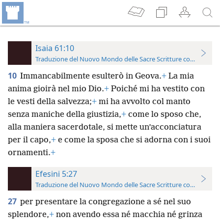
Isaia 61:10
Traduzione del Nuovo Mondo delle Sacre Scritture con riferimen
10
Immancabilmente esulterò in Geova.
+
La mia
anima gioirà nel mio Dio.
+
Poiché mi ha vestito con
le vesti della salvezza;
+
mi ha avvolto col manto
senza maniche della giustizia,
+
come lo sposo che,
alla maniera sacerdotale, si mette un’acconciatura
per il capo,
+
e come la sposa che si adorna con i suoi
ornamenti.
+
Efesini 5:27
Traduzione del Nuovo Mondo delle Sacre Scritture con riferimen
27
per presentare la congregazione
a sé nel suo
splendore,
+
non avendo essa né macchia né grinza