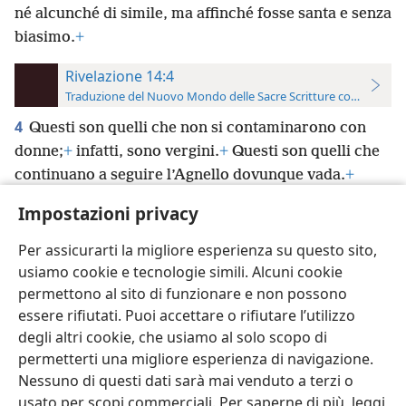
né alcunché di simile, ma affinché fosse santa e senza
biasimo.
+
Rivelazione 14:4
Traduzione del Nuovo Mondo delle Sacre Scritture con riferimen
4
Questi son quelli che non si contaminarono con
donne;
+
infatti, sono vergini.
+
Questi son quelli che
continuano a seguire l’Agnello dovunque vada.
+
Questi furono comprati
+
di fra il genere umano
Impostazioni privacy
come primizie
+
a Dio e all’Agnello,
Per assicurarti la migliore esperienza su questo sito,
usiamo cookie e tecnologie simili. Alcuni cookie
permettono al sito di funzionare e non possono
essere rifiutati. Puoi accettare o rifiutare l’utilizzo
Italiano
Impostazioni
degli altri cookie, che usiamo al solo scopo di
permetterti una migliore esperienza di navigazione.
Copyright
© 2026 Watch Tower Bible and Tract Society of Pennsylvania
Condizioni d’uso
Informativa sulla privacy
Impostazioni privacy
Nessuno di questi dati sarà mai venduto a terzi o
Accedi
JW.ORG
usato per scopi commerciali. Per saperne di più, leggi