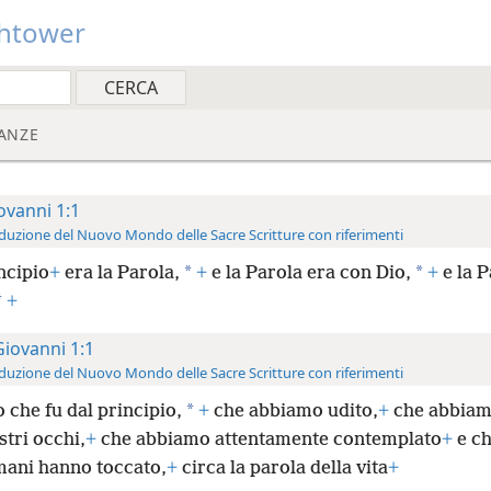
htower
ANZE
ovanni 1:1
duzione del Nuovo Mondo delle Sacre Scritture con riferimenti
*
*
ncipio
+
era la Parola,
+
e la Parola era con Dio,
+
e la P
*
+
Giovanni 1:1
duzione del Nuovo Mondo delle Sacre Scritture con riferimenti
*
 che fu dal principio,
+
che abbiamo udito,
+
che abbiam
stri occhi,
+
che abbiamo attentamente contemplato
+
e ch
mani hanno toccato,
+
circa la parola della vita
+