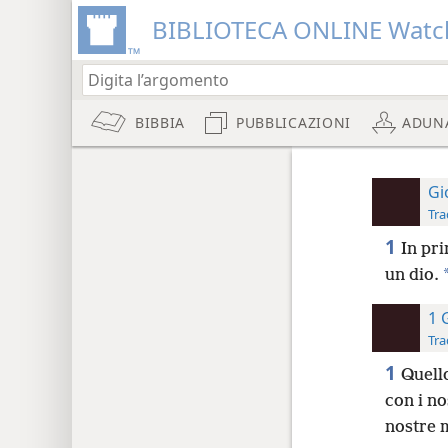
BIBLIOTECA ONLINE Watc
BIBBIA
PUBBLICAZIONI
ADUN
Gi
Tra
1
In pri
un dio.
1 
Tra
1
Quello
con i no
nostre 