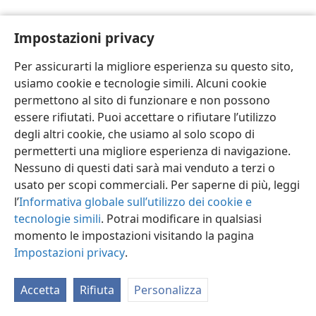
Impostazioni privacy
Per assicurarti la migliore esperienza su questo sito,
usiamo cookie e tecnologie simili. Alcuni cookie
Italiano
Impostazioni
permettono al sito di funzionare e non possono
Copyright
© 2026 Watch Tower Bible and Tract Society of Pennsylvania
essere rifiutati. Puoi accettare o rifiutare l’utilizzo
Condizioni d’uso
Informativa sulla privacy
Impostazioni privacy
degli altri cookie, che usiamo al solo scopo di
Accedi
JW.ORG
permetterti una migliore esperienza di navigazione.
Nessuno di questi dati sarà mai venduto a terzi o
usato per scopi commerciali. Per saperne di più, leggi
l’
Informativa globale sull’utilizzo dei cookie e
tecnologie simili
. Potrai modificare in qualsiasi
momento le impostazioni visitando la pagina
Impostazioni privacy
.
Accetta
Rifiuta
Personalizza