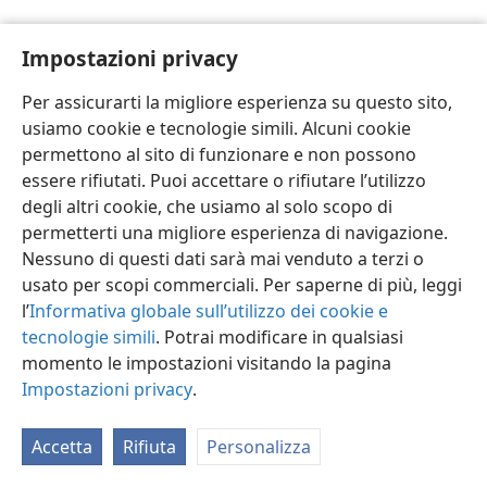
Impostazioni privacy
Per assicurarti la migliore esperienza su questo sito,
usiamo cookie e tecnologie simili. Alcuni cookie
Italiano
Impostazioni
permettono al sito di funzionare e non possono
Copyright
© 2026 Watch Tower Bible and Tract Society of Pennsylvania
essere rifiutati. Puoi accettare o rifiutare l’utilizzo
Condizioni d’uso
Informativa sulla privacy
Impostazioni privacy
degli altri cookie, che usiamo al solo scopo di
Accedi
JW.ORG
permetterti una migliore esperienza di navigazione.
Nessuno di questi dati sarà mai venduto a terzi o
usato per scopi commerciali. Per saperne di più, leggi
l’
Informativa globale sull’utilizzo dei cookie e
tecnologie simili
. Potrai modificare in qualsiasi
momento le impostazioni visitando la pagina
Impostazioni privacy
.
Accetta
Rifiuta
Personalizza