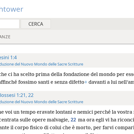
htower
ANZE
esini 1:4
duzione del Nuovo Mondo delle Sacre Scritture
che ci ha scelto prima della fondazione del mondo per ess
ffinché fossimo santi e senza difetto
+
davanti a lui nell’a
lossesi 1:21, 22
duzione del Nuovo Mondo delle Sacre Scritture
e voi un tempo eravate lontani e nemici perché la vostra
22
centrata sulle opere malvagie,
ma ora egli vi ha riconc
nte il corpo fisico di colui che è morto, per farvi compari