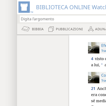
BIBLIOTECA ONLINE Watc
BIBBIA
PUBBLICAZIONI
ADUN
Ef
Tra
4
visto 
*
a lui,
a
Co
Tra
21
Anch
era con
sé media