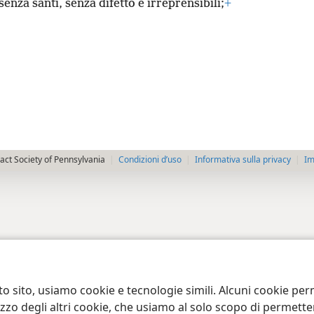
enza santi, senza difetto e irreprensibili;
+
ct Society of Pennsylvania
Condizioni d’uso
Informativa sulla privacy
Im
to sito, usiamo cookie e tecnologie simili. Alcuni cookie p
tilizzo degli altri cookie, che usiamo al solo scopo di permet