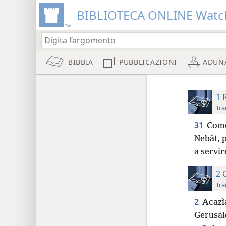
BIBLIOTECA ONLINE Watc
BIBBIA
PUBBLICAZIONI
ADUN
1 
Tra
31
Come
Nebàt, p
a servir
2 
Tra
2
Acazì
Gerusal