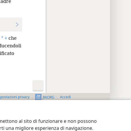
madre
*
+
che
nducendoli
ificato
postazioni privacy
Accedi
JW.ORG
ermettono al sito di funzionare e non possono
terti una migliore esperienza di navigazione.