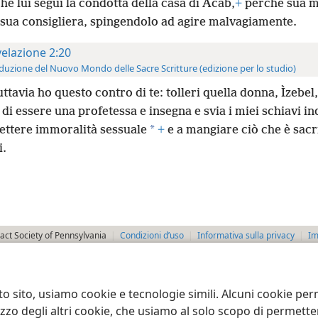
e lui seguì la condotta della casa di Àcab,
+
perché sua 
 sua consigliera, spingendolo ad agire malvagiamente.
velazione 2:20
duzione del Nuovo Mondo delle Sacre Scritture (edizione per lo studio)
ttavia ho questo contro di te: tolleri quella donna, Ìzebel,
di essere una profetessa e insegna e svia i miei schiavi i
*
ttere immoralità sessuale
+
e a mangiare ciò che è sacr
i.
ct Society of Pennsylvania
Condizioni d’uso
Informativa sulla privacy
Im
to sito, usiamo cookie e tecnologie simili. Alcuni cookie p
tilizzo degli altri cookie, che usiamo al solo scopo di permet