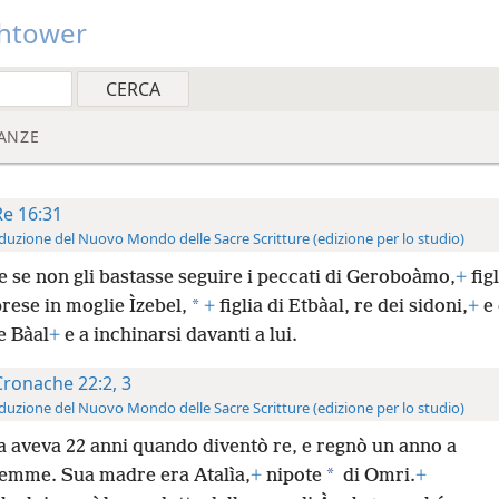
htower
ANZE
Re 16:31
duzione del Nuovo Mondo delle Sacre Scritture (edizione per lo studio)
 se non gli bastasse seguire i peccati di Geroboàmo,
+
figl
*
rese in moglie Ìzebel,
+
figlia di Etbàal, re dei sidoni,
+
e 
e Bàal
+
e a inchinarsi davanti a lui.
Cronache 22:2, 3
duzione del Nuovo Mondo delle Sacre Scritture (edizione per lo studio)
a aveva 22 anni quando diventò re, e regnò un anno a
*
emme. Sua madre era Atalìa,
+
nipote
di Omri.
+