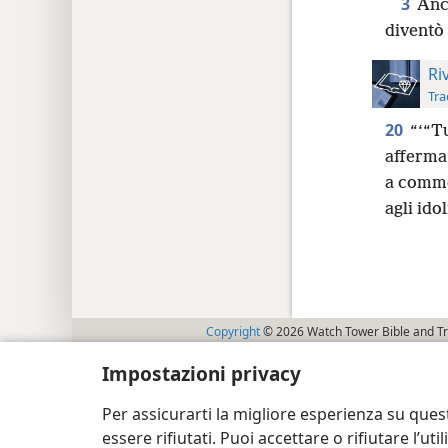
3
Anch
diventò
Ri
Tra
20
“‘“Tu
afferma 
a comme
agli idol
Copyright
© 2026 Watch Tower Bible and Tra
Impostazioni privacy
Per assicurarti la migliore esperienza su ques
essere rifiutati. Puoi accettare o rifiutare l’u