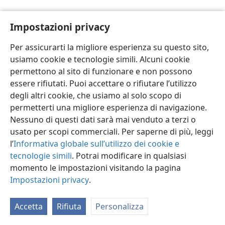
Impostazioni privacy
Per assicurarti la migliore esperienza su questo sito,
usiamo cookie e tecnologie simili. Alcuni cookie
Italiano
Impostazioni
permettono al sito di funzionare e non possono
Copyright
© 2026 Watch Tower Bible and Tract Society of Pennsylvania
essere rifiutati. Puoi accettare o rifiutare l’utilizzo
Condizioni d’uso
Informativa sulla privacy
Impostazioni privacy
degli altri cookie, che usiamo al solo scopo di
Accedi
JW.ORG
permetterti una migliore esperienza di navigazione.
Nessuno di questi dati sarà mai venduto a terzi o
usato per scopi commerciali. Per saperne di più, leggi
l’
Informativa globale sull’utilizzo dei cookie e
tecnologie simili
. Potrai modificare in qualsiasi
momento le impostazioni visitando la pagina
Impostazioni privacy
.
Accetta
Rifiuta
Personalizza