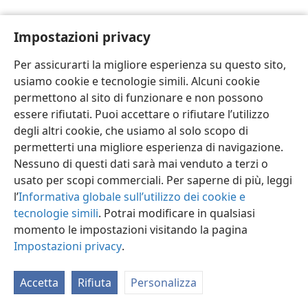
Impostazioni privacy
Per assicurarti la migliore esperienza su questo sito,
usiamo cookie e tecnologie simili. Alcuni cookie
Italiano
Impostazioni
permettono al sito di funzionare e non possono
Copyright
© 2026 Watch Tower Bible and Tract Society of Pennsylvania
essere rifiutati. Puoi accettare o rifiutare l’utilizzo
Condizioni d’uso
Informativa sulla privacy
Impostazioni privacy
degli altri cookie, che usiamo al solo scopo di
Accedi
JW.ORG
permetterti una migliore esperienza di navigazione.
Nessuno di questi dati sarà mai venduto a terzi o
usato per scopi commerciali. Per saperne di più, leggi
l’
Informativa globale sull’utilizzo dei cookie e
tecnologie simili
. Potrai modificare in qualsiasi
momento le impostazioni visitando la pagina
Impostazioni privacy
.
Accetta
Rifiuta
Personalizza