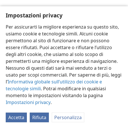
Impostazioni privacy
Per assicurarti la migliore esperienza su questo sito,
usiamo cookie e tecnologie simili. Alcuni cookie
Italiano
Impostazioni
permettono al sito di funzionare e non possono
Copyright
© 2026 Watch Tower Bible and Tract Society of Pennsylvania
essere rifiutati. Puoi accettare o rifiutare l’utilizzo
Condizioni d’uso
Informativa sulla privacy
Impostazioni privacy
degli altri cookie, che usiamo al solo scopo di
Accedi
JW.ORG
permetterti una migliore esperienza di navigazione.
Nessuno di questi dati sarà mai venduto a terzi o
usato per scopi commerciali. Per saperne di più, leggi
l’
Informativa globale sull’utilizzo dei cookie e
tecnologie simili
. Potrai modificare in qualsiasi
momento le impostazioni visitando la pagina
Impostazioni privacy
.
Accetta
Rifiuta
Personalizza