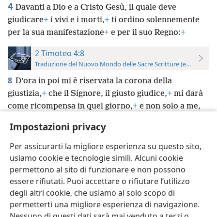
4
Davanti a Dio e a Cristo Gesù, il quale deve
giudicare
+
i vivi e i morti,
+
ti ordino solennemente
per la sua manifestazione
+
e per il suo Regno:
+
2 Timoteo 4:8
Traduzione del Nuovo Mondo delle Sacre Scritture (edizione per
8
D’ora in poi mi è riservata la corona della
giustizia,
+
che il Signore, il giusto giudice,
+
mi darà
come ricompensa in quel giorno,
+
e non solo a me,
ma anche a tutti quelli che hanno amato la sua
Impostazioni privacy
manifestazione.
Per assicurarti la migliore esperienza su questo sito,
usiamo cookie e tecnologie simili. Alcuni cookie
permettono al sito di funzionare e non possono
essere rifiutati. Puoi accettare o rifiutare l’utilizzo
Italiano
Impostazioni
degli altri cookie, che usiamo al solo scopo di
permetterti una migliore esperienza di navigazione.
Copyright
© 2026 Watch Tower Bible and Tract Society of Pennsylvania
Condizioni d’uso
Informativa sulla privacy
Impostazioni privacy
Nessuno di questi dati sarà mai venduto a terzi o