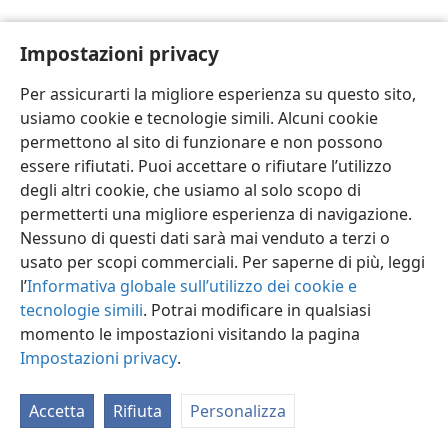
Impostazioni privacy
Per assicurarti la migliore esperienza su questo sito,
usiamo cookie e tecnologie simili. Alcuni cookie
Italiano
Impostazioni
permettono al sito di funzionare e non possono
Copyright
© 2026 Watch Tower Bible and Tract Society of Pennsylvania
essere rifiutati. Puoi accettare o rifiutare l’utilizzo
Condizioni d’uso
Informativa sulla privacy
Impostazioni privacy
degli altri cookie, che usiamo al solo scopo di
Accedi
JW.ORG
permetterti una migliore esperienza di navigazione.
Nessuno di questi dati sarà mai venduto a terzi o
usato per scopi commerciali. Per saperne di più, leggi
l’
Informativa globale sull’utilizzo dei cookie e
tecnologie simili
. Potrai modificare in qualsiasi
momento le impostazioni visitando la pagina
Impostazioni privacy
.
Accetta
Rifiuta
Personalizza