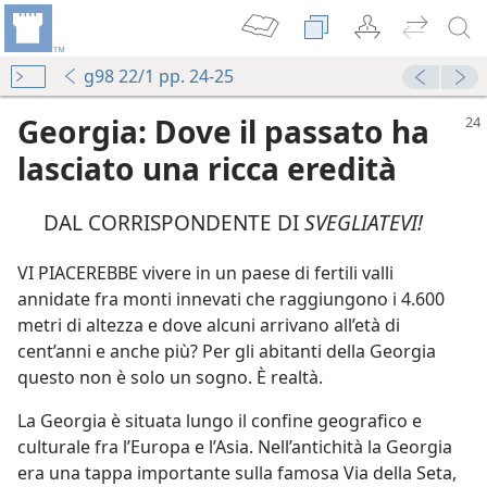
g98 22/1 pp. 24-25
Georgia: Dove il passato ha
lasciato una ricca eredità
DAL CORRISPONDENTE DI
SVEGLIATEVI!
VI PIACEREBBE vivere in un paese di fertili valli
o a quando?
annidate fra monti innevati che raggiungono i 4.600
metri di altezza e dove alcuni arrivano all’età di
cent’anni e anche più? Per gli abitanti della Georgia
questo non è solo un sogno. È realtà.
a 2013
in Georgia
La Georgia è situata lungo il confine geografico e
a 2007
culturale fra l’Europa e l’Asia. Nell’antichità la Georgia
ie vele
era una tappa importante sulla famosa Via della Seta,