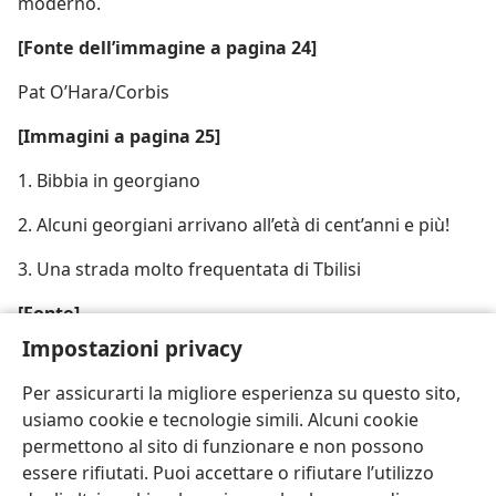
moderno.
[Fonte dell’immagine a pagina 24]
Pat O’Hara/Corbis
[Immagini a pagina 25]
1. Bibbia in georgiano
2. Alcuni georgiani arrivano all’età di cent’anni e più!
3. Una strada molto frequentata di Tbilisi
[Fonte]
Impostazioni privacy
Dean Conger/Corbis
Per assicurarti la migliore esperienza su questo sito,
usiamo cookie e tecnologie simili. Alcuni cookie
permettono al sito di funzionare e non possono
essere rifiutati. Puoi accettare o rifiutare l’utilizzo
Italiano
Condividi
Impostazioni