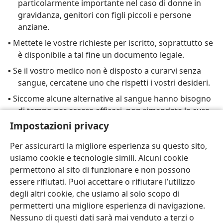
particolarmente importante nel caso di donne in
gravidanza, genitori con figli piccoli e persone
anziane.
▪ Mettete le vostre richieste per iscritto, soprattutto se
è disponibile a tal fine un documento legale.
▪ Se il vostro medico non è disposto a curarvi senza
sangue, cercatene uno che rispetti i vostri desideri.
▪ Siccome alcune alternative al sangue hanno bisogno
di tempo per essere efficaci, non rimandate le cure
se sapete di dover subire un intervento.
Impostazioni privacy
Per assicurarti la migliore esperienza su questo sito,
usiamo cookie e tecnologie simili. Alcuni cookie
permettono al sito di funzionare e non possono
essere rifiutati. Puoi accettare o rifiutare l’utilizzo
Italiano
Condividi
Impostazioni
degli altri cookie, che usiamo al solo scopo di
Copyright
© 2026 Watch Tower Bible and Tract Society of Pennsylvania
permetterti una migliore esperienza di navigazione.
Condizioni d’uso
Informativa sulla privacy
Impostazioni privacy
Accedi
JW.ORG
Nessuno di questi dati sarà mai venduto a terzi o