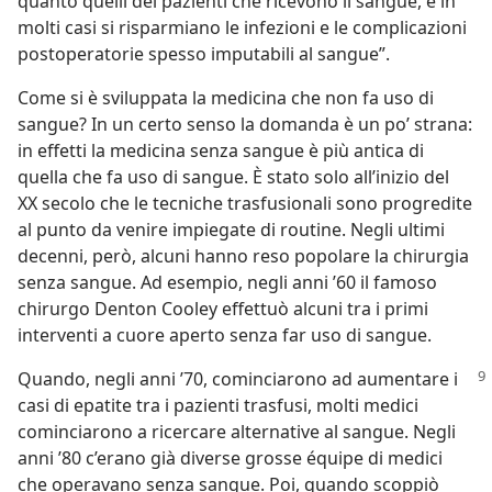
quanto quelli dei pazienti che ricevono il sangue, e in
molti casi si risparmiano le infezioni e le complicazioni
postoperatorie spesso imputabili al sangue”.
Come si è sviluppata la medicina che non fa uso di
sangue? In un certo senso la domanda è un po’ strana:
in effetti la medicina senza sangue è più antica di
quella che fa uso di sangue. È stato solo all’inizio del
XX secolo che le tecniche trasfusionali sono progredite
al punto da venire impiegate di routine. Negli ultimi
decenni, però, alcuni hanno reso popolare la chirurgia
senza sangue. Ad esempio, negli anni ’60 il famoso
chirurgo Denton Cooley effettuò alcuni tra i primi
interventi a cuore aperto senza far uso di sangue.
Quando, negli anni ’70, cominciarono ad aumentare i
casi di epatite tra i pazienti trasfusi, molti medici
cominciarono a ricercare alternative al sangue. Negli
anni ’80 c’erano già diverse grosse équipe di medici
che operavano senza sangue. Poi, quando scoppiò