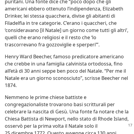
puritani. Una fonte dice che “poco dopo che gli
americani ebbero ottenuto l’indipendenza, Elizabeth
Drinker, lei stessa quacchera, divise gli abitanti di
Filadelfia in tre categorie. C’erano i quaccheri, che
‘consideravano [il Natale] un giorno come tutti gli altri’,
quelli che erano religiosi e il resto che ‘lo
trascorrevano fra gozzoviglie e sperperi’”.
Henry Ward Beecher, famoso predicatore americano
che crebbe in una famiglia calvinista ortodossa, fino
all’età di 30 anni seppe ben poco del Natale. “Per me il
Natale era un giorno sconosciuto”, scrisse Beecher nel
1874.
Nemmeno le prime chiese battiste e
congregazionaliste trovarono basi scritturali per
celebrare la nascita di Gesù. Una fonte fa notare che la
Chiesa Battista di Newport, nello stato di Rhode Island,
osservò per la prima volta il Natale solo il
25 dicembre 1772. Questo avvenne circa 130 anni