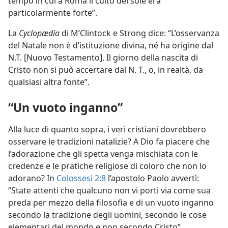
tempo in cui a Roma il culto del sole era
particolarmente forte”.
La
Cyclopædia
di M’Clintock e Strong dice: “L’osservanza
del Natale non è d’istituzione divina, né ha origine dal
N.T. [Nuovo Testamento]. Il giorno della nascita di
Cristo non si può accertare dal N. T., o, in realtà, da
qualsiasi altra fonte”.
“Un vuoto inganno”
Alla luce di quanto sopra, i veri cristiani dovrebbero
osservare le tradizioni natalizie? A Dio fa piacere che
l’adorazione che gli spetta venga mischiata con le
credenze e le pratiche religiose di coloro che non lo
adorano? In
Colossesi 2:8
l’apostolo Paolo avvertì:
“State attenti che qualcuno non vi porti via come sua
preda per mezzo della filosofia e di un vuoto inganno
secondo la tradizione degli uomini, secondo le cose
elementari del mondo e non secondo Cristo”.