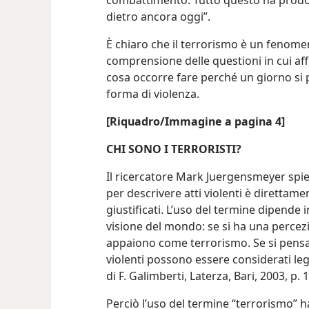
combattimento. Tutto questo ha prodott
dietro ancora oggi”.
È chiaro che il terrorismo è un fenom
comprensione delle questioni in cui affo
cosa occorre fare perché un giorno si 
forma di violenza.
[Riquadro/Immagine a pagina 4]
CHI SONO I TERRORISTI?
Il ricercatore Mark Juergensmeyer spieg
per descrivere atti violenti è direttamen
giustificati. L’uso del termine dipende
visione del mondo: se si ha una percezio
appaiono come terrorismo. Se si pensa c
violenti possono essere considerati leg
di F. Galimberti, Laterza, Bari, 2003, p. 1
Perciò l’uso del termine “terrorismo” h