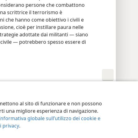
 si considerano persone che combattono
na scrittrice il terrorismo è
oni che hanno come obiettivo i civili e
nsione, cioè per instillare paura nelle
rategie adottate dai militanti — siano
 civile — potrebbero spesso essere di
postazioni privacy
Accedi
JW.ORG
ermettono al sito di funzionare e non possono
terti una migliore esperienza di navigazione.
Informativa globale sull’utilizzo dei cookie e
 privacy
.