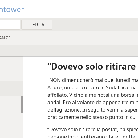
htower
ANZE
“Dovevo solo ritirare
“NON dimenticherò mai quel lunedì matti
Andre, un bianco nato in Sudafrica ma r
affollato. Vicino a me notai una borsa i
andai. Ero al volante da appena tre min
deflagrazione. In seguito venni a sap
praticamente nello stesso punto in cui e
“Dovevo solo ritirare la posta”, ha spi
persone innocenti erano state ridotte i