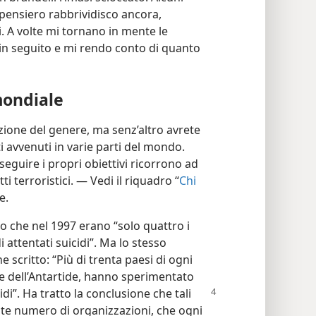
 pensiero rabbrividisco ancora,
. A volte mi tornano in mente le
 in seguito e mi rendo conto di quanto
mondiale
zione del genere, ma senz’altro avrete
ti avvenuti in varie parti del mondo.
eguire i propri obiettivi ricorrono ad
i terroristici. — Vedi il riquadro “
Chi
e.
to che nel 1997 erano “solo quattro i
i attentati suicidi”. Ma lo stesso
e scritto: “Più di trenta paesi di ogni
 e dell’Antartide, hanno sperimentato
idi”. Ha tratto la conclusione che tali
ente numero di organizzazioni, che ogni