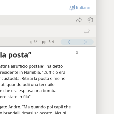
Italiano
g 6/11 pp. 3-4
 la posta”
na all’ufficio postale”, ha detto
esidente in Namibia. “L’ufficio era
ncustodita. Ritirai la posta e me ne
uti quando udii una terribile
ere che era esplosa una bomba
ro stato in fila”.
egato Andre. “Ma quando poi capii che
n brandelli rimasi scioccato. Alcuni