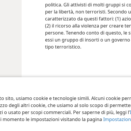
politica. Gli attivisti di molti gruppi
per la libertà, non terroristi. Secondo u
caratterizzato da questi fattori: (1) azi
(2) il ricorso alla violenza per creare te
persone. Tenendo conto di questo, le st
essi un gruppo di insorti o un governo
tipo terroristico.
ct Society of Pennsylvania
Condizioni d’uso
Informativa sulla privacy
Im
to sito, usiamo cookie e tecnologie simili. Alcuni cookie p
tilizzo degli altri cookie, che usiamo al solo scopo di permet
i o usato per scopi commerciali. Per saperne di più, leggi l’
asi momento le impostazioni visitando la pagina
Impostazioni