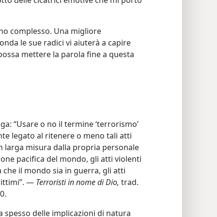
o delle cicatrici emotive che mi porto
eno complesso. Una migliore
nda le sue radici vi aiuterà a capire
possa mettere la parola fine a questa
a: “Usare o no il termine ‘terrorismo’
te legato al ritenere o meno tali atti
 in larga misura dalla propria personale
ne pacifica del mondo, gli atti violenti
he il mondo sia in guerra, gli atti
ittimi”. —
Terroristi in nome di Dio,
trad.
0.
a spesso delle implicazioni di natura