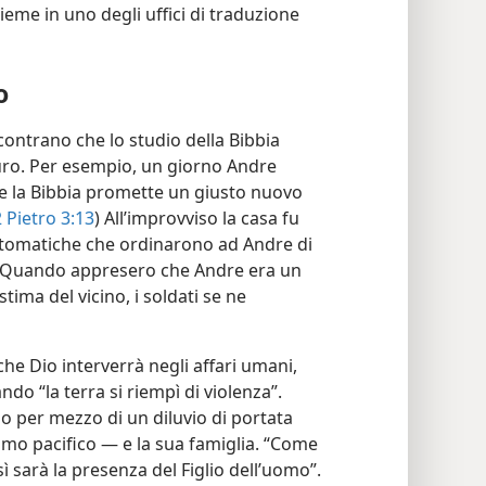
eme in uno degli uffici di traduzione
o
scontrano che lo studio della Bibbia
curo. Per esempio, un giorno Andre
he la Bibbia promette un giusto nuovo
 Pietro 3:13
) All’improvviso la casa fu
automatiche che ordinarono ad Andre di
. Quando appresero che Andre era un
tima del vicino, i soldati se ne
he Dio interverrà negli affari umani,
do “la terra si riempì di violenza”.
o per mezzo di un diluvio di portata
mo pacifico — e la sua famiglia. “Come
sì sarà la presenza del Figlio dell’uomo”.