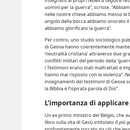
insegnato ai propri fedeli a seguire l
uomini per la guerra”, scrisse. “Abbiamo
nelle nostre chiese abbiamo messo le 
angolo della bocca abbiamo onorato il P
abbiamo glorificato la guerra”.
Per contro, uno studio sociologico pub
di Geova hanno coerentemente mantenu
‘neutralità cristiana’ attraverso due gr
conflitti militari del periodo della ‘gu
i Testimoni erano stati maltrattati e i
hanno mai risposto con la violenza”. Ne
insegnamenti dei testimoni di Geova sc
la Bibbia è l’ispirata parola di Dio”.
L’importanza di applicare
Un ex primo ministro del Belgio, che av
libro sulla vita di Gesù intitolato
Il più 
profondamente toccato da ciò che lesse