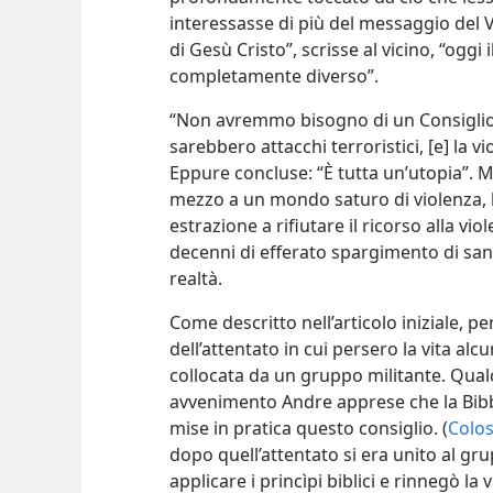
interessasse di più del messaggio del V
di Gesù Cristo”, scrisse al vicino, “ogg
completamente diverso”.
“Non avremmo bisogno di un Consiglio d
sarebbero attacchi terroristici, [e] la
Eppure concluse: “È tutta un’utopia”. M
mezzo a un mondo saturo di violenza, l
estrazione a rifiutare il ricorso alla vi
decenni di efferato spargimento di san
realtà.
Come descritto nell’articolo iniziale, p
dell’attentato in cui persero la vita alc
collocata da un gruppo militante. Qua
avvenimento Andre apprese che la Bibb
mise in pratica questo consiglio. (
Colos
dopo quell’attentato si era unito al 
applicare i princìpi biblici e rinnegò la v