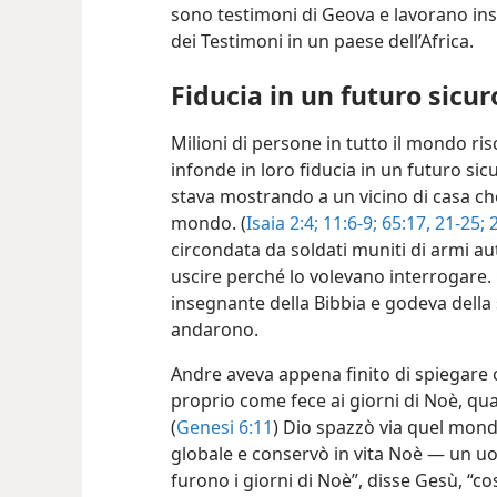
sono testimoni di Geova e lavorano insi
dei Testimoni in un paese dell’Africa.
Fiducia in un futuro sicur
Milioni di persone in tutto il mondo ri
infonde in loro fiducia in un futuro si
stava mostrando a un vicino di casa c
mondo. (
Isaia 2:4;
11:6-9;
65:17,
21-25;
2
circondata da soldati muniti di armi 
uscire perché lo volevano interrogare
insegnante della Bibbia e godeva della s
andarono.
Andre aveva appena finito di spiegare c
proprio come fece ai giorni di Noè, quan
(
Genesi 6:11
) Dio spazzò via quel mond
globale e conservò in vita Noè — un uo
furono i giorni di Noè”, disse Gesù, “co