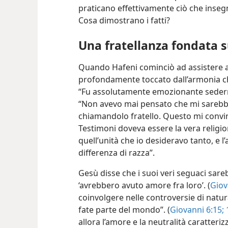
praticano effettivamente ciò che inseg
Cosa dimostrano i fatti?
Una fratellanza fondata s
Quando Hafeni cominciò ad assistere al
profondamente toccato dall’armonia che
“Fu assolutamente emozionante sedermi
“Non avevo mai pensato che mi sarebbe
chiamandolo fratello. Questo mi convin
Testimoni doveva essere la vera religio
quell’unità che io desideravo tanto, e
differenza di razza”.
Gesù disse che i suoi veri seguaci sare
‘avrebbero avuto amore fra loro’. (
Giov
coinvolgere nelle controversie di natura
fate parte del mondo”. (
Giovanni 6:15;
1
allora l’amore e la neutralità caratteriz