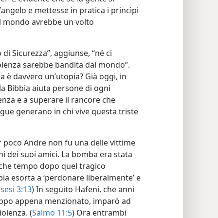
angelo e mettesse in pratica i princìpi
i il mondo avrebbe un volto
i Sicurezza”, aggiunse, “né ci
 violenza sarebbe bandita dal mondo”.
a è davvero un’utopia? Già oggi, in
a Bibbia aiuta persone di ogni
olenza e a superare il rancore che
gue generano in chi vive questa triste
er poco Andre non fu una delle vittime
uni dei suoi amici. La bomba era stata
lche tempo dopo quel tragico
ia esorta a ‘perdonare liberalmente’ e
sesi 3:13
) In seguito Hafeni, che anni
gruppo appena menzionato, imparò ad
iolenza. (
Salmo 11:5
) Ora entrambi