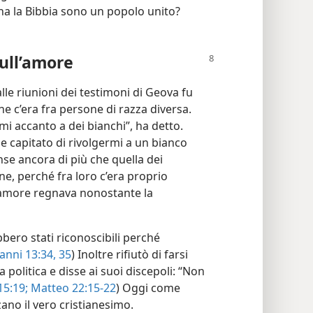
na la Bibbia sono un popolo unito?
ull’amore
le riunioni dei testimoni di Geova fu
 c’era fra persone di razza diversa.
 accanto a dei bianchi”, ha detto.
 capitato di rivolgermi a un bianco
se ancora di più che quella dei
ne, perché fra loro c’era proprio
 l’amore regnava nonostante la
bbero stati riconoscibili perché
anni 13:34, 35
) Inoltre rifiutò di farsi
 politica e disse ai suoi discepoli: “Non
5:19;
Matteo 22:15-22
) Oggi come
zano il vero cristianesimo.