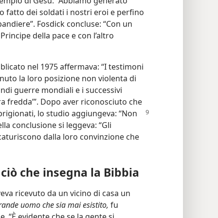
’esempio di Gesù. “Abbiamo generato
 fatto dei soldati i nostri eroi e perfino
bandiere”. Fosdick concluse: “Con un
rincipe della pace e con l’altro
blicato nel 1975 affermava: “I testimoni
to la loro posizione non violenta di
andi guerre mondiali e i successivi
erra fredda’”. Dopo aver riconosciuto che
mprigionati, lo studio aggiungeva:
“Non
lla conclusione si leggeva: “Gli
aturiscono dalla loro convinzione che
 ciò che insegna la Bibbia
eva ricevuto da un vicino di casa un
grande uomo che sia mai esistito,
fu
. “È evidente che se la gente si