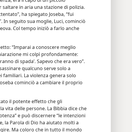
nza, era il capo di un piccolo
altare in aria una stazione di polizia.
tentato”, ha spiegato Joseba, “fui
”. In seguito sua moglie, Luci, cominciò
Geova. Col tempo iniziò a farlo anche
etto: “Imparai a conoscere meglio
chiarazione mi colpì profondamente:
iranno di spada’. Sapevo che era vero”.
ssassinare qualcuno serve solo a
i familiari. La violenza genera solo
Joseba cominciò a cambiare il proprio
o il potente effetto che gli
a vita delle persone. La Bibbia dice che
potenza” e può discernere “le intenzioni
e, la Parola di Dio ha aiutato molti a
gire. Ma coloro che in tutto il mondo