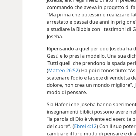
Joseba, anch’egli menzionato in precede
commando che aveva in progetto di far s
“Ma prima che potessimo realizzare l’at
arrestato e passai due anni in prigione
a studiare la Bibbia con i testimoni di 
Joseba.
Ripensando a quel periodo Joseba ha d
Gesù e lo presi a modello. Una sua di
‘Tutti quelli che prendono la spada per
(
Matteo 26:52
) Ha poi riconosciuto: “A
scatenare l’odio e la sete di vendetta de
dolore, non crea un mondo migliore”. 
modo di pensare.
Sia Hafeni che Joseba hanno sperimentat
insegnamenti biblici possono avere nell
“la parola di Dio è vivente ed esercita 
del cuore”. (
Ebrei 4:12
) Con il suo poter
cambiare il loro modo di pensare e di a