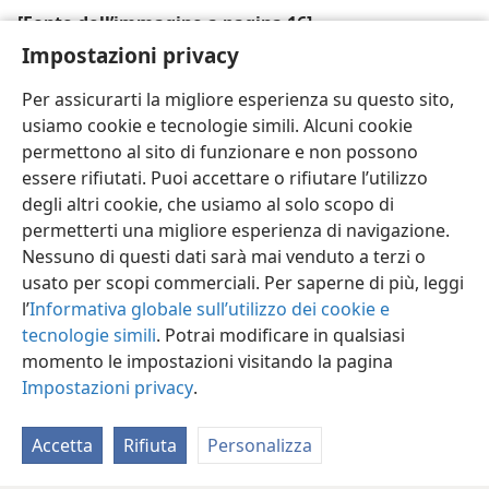
[Fonte dell’immagine a pagina 16]
Impostazioni privacy
In alto: Paata Vardanashvili
Per assicurarti la migliore esperienza su questo sito,
usiamo cookie e tecnologie simili. Alcuni cookie
permettono al sito di funzionare e non possono
essere rifiutati. Puoi accettare o rifiutare l’utilizzo
degli altri cookie, che usiamo al solo scopo di
permetterti una migliore esperienza di navigazione.
Nessuno di questi dati sarà mai venduto a terzi o
usato per scopi commerciali. Per saperne di più, leggi
l’
Informativa globale sull’utilizzo dei cookie e
tecnologie simili
. Potrai modificare in qualsiasi
momento le impostazioni visitando la pagina
Impostazioni privacy
.
Accetta
Rifiuta
Personalizza