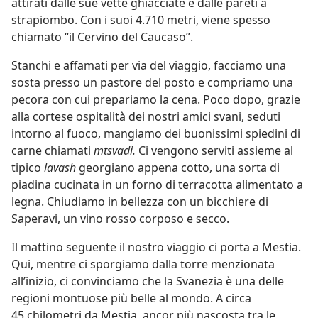
attirati dalle sue vette ghiacciate e dalle pareti a
strapiombo. Con i suoi 4.710 metri, viene spesso
chiamato “il Cervino del Caucaso”.
Stanchi e affamati per via del viaggio, facciamo una
sosta presso un pastore del posto e compriamo una
pecora con cui prepariamo la cena. Poco dopo, grazie
alla cortese ospitalità dei nostri amici svani, seduti
intorno al fuoco, mangiamo dei buonissimi spiedini di
carne chiamati
mtsvadi.
Ci vengono serviti assieme al
tipico
lavash
georgiano appena cotto, una sorta di
piadina cucinata in un forno di terracotta alimentato a
legna. Chiudiamo in bellezza con un bicchiere di
Saperavi, un vino rosso corposo e secco.
Il mattino seguente il nostro viaggio ci porta a Mestia.
Qui, mentre ci sporgiamo dalla torre menzionata
all’inizio, ci convinciamo che la Svanezia è una delle
regioni montuose più belle al mondo. A circa
45 chilometri da Mestia, ancor più nascosta tra le