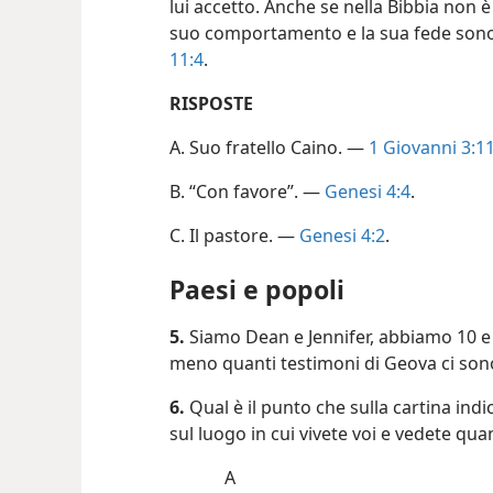
lui accetto. Anche se nella Bibbia non è 
suo comportamento e la sua fede son
11:4
.
RISPOSTE
A. Suo fratello Caino. —
1 Giovanni 3:11
B. “Con favore”. —
Genesi 4:4
.
C. Il pastore. —
Genesi 4:2
.
Paesi e popoli
5.
Siamo Dean e Jennifer, abbiamo 10 e 7
meno quanti testimoni di Geova ci sono 
6.
Qual è il punto che sulla cartina indi
sul luogo in cui vivete voi e vedete qua
A