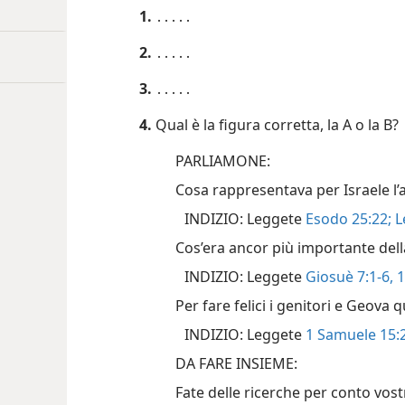
1.
․․․․․
2.
․․․․․
3.
․․․․․
4.
Qual è la figura corretta, la A o la B?
PARLIAMONE:
Cosa rappresentava per Israele l’
INDIZIO: Leggete
Esodo 25:22;
Le
Cos’era ancor più importante dell
INDIZIO: Leggete
Giosuè 7:1-6,
1
Per fare felici i genitori e Geova
INDIZIO: Leggete
1 Samuele 15:2
DA FARE INSIEME:
Fate delle ricerche per conto vostr