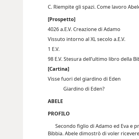
[Prospetto]
4026 a.E.V. Creazione di Adamo
Vissuto intorno al XL secolo a.E.V.
1 E.V.
98 E.V. Stesura dell’ultimo libro della Bi
[Cartina]
Visse fuori del giardino di Eden
Giardino di Eden?
ABELE
PROFILO
Secondo figlio di Adamo ed Eva e p
Bibbia. Abele dimostrò di voler ricevere