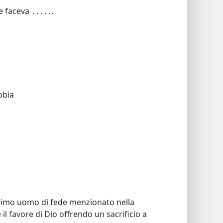
C. Riempite gli spazi. Come lavoro Abele faceva ․․․․․.
bbia
rimo uomo di fede menzionato nella
 il favore di Dio offrendo un sacrificio a