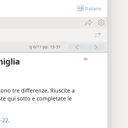
Italiano
g 6/11 pp. 15-31
iglia
 sono tre differenze. Riuscite a
ste qui sotto e completate le
-22
.