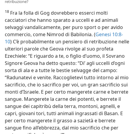
retribuzione?
18
Fra la folla di Gog dovrebbero esserci molti
cacciatori che hanno sparato a uccelli e ad animali
selvaggi vandalicamente, per puro sport o per avido
commercio, come Nimrod di Babilonia. (
Genesi 10:8-
10
) C’è probabilmente un pensiero di retribuzione nelle
ulteriori parole che Geova rivolge al suo profeta
Ezechiele: “E riguardo a te, o figlio d’uomo, il Sovrano
Signore Geova ha detto questo: “Di’ agli uccelli d’ogni
sorta di ala e a tutte le bestie selvagge del campo:
“Radunatevi e venite. Raccoglietevi tutto intorno al mio
sacrificio, che io sacrifico per voi, un gran sacrificio sui
monti d’Israele. E per certo mangerete carne e berrete
sangue. Mangerete la carne dei potenti, e berrete il
sangue dei capitribù della terra, montoni, agnelli, e
capri, giovani tori, tutti animali ingrassati di Basan. E
per certo mangerete il grasso a sazietà e berrete
sangue fino all’ebbrezza, dal mio sacrificio che per