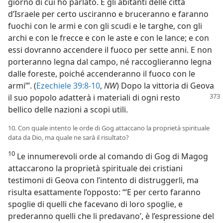
giorno di cui ho parlato. E gli abitanti delle città
d’Israele per certo usciranno e bruceranno e faranno
fuochi con le armi e con gli scudi e le targhe, con gli
archi e con le frecce e con le aste e con le lance; e con
essi dovranno accendere il fuoco per sette anni. E non
porteranno legna dal campo, né raccoglieranno legna
dalle foreste, poiché accenderanno il fuoco con le
armi’”. (
Ezechiele 39:8-10
,
NW
) Dopo la vittoria di Geova
il suo popolo
adatterà i materiali di ogni resto
bellico delle nazioni a scopi utili.
10. Con quale intento le orde di Gog attaccano la proprietà spirituale
data da Dio, ma quale ne sarà il risultato?
10
Le innumerevoli orde al comando di Gog di Magog
attaccarono la proprietà spirituale dei cristiani
testimoni di Geova con l’intento di distruggerli, ma
risulta esattamente l’opposto: “‘E per certo faranno
spoglie di quelli che facevano di loro spoglie, e
prederanno quelli che li predavano’, è l’espressione del