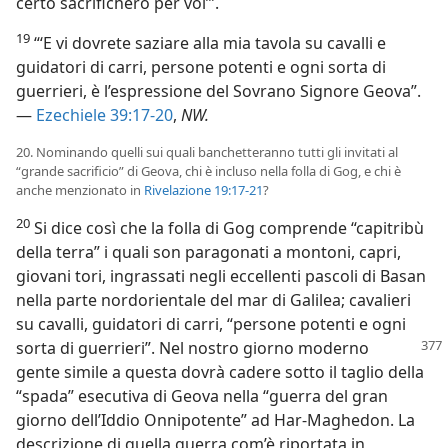
certo sacrificherò per voi’”.
19
“‘E vi dovrete saziare alla mia tavola su cavalli e
guidatori di carri, persone potenti e ogni sorta di
guerrieri, è l’espressione del Sovrano Signore Geova”.
—
Ezechiele 39:17-20
,
NW.
20. Nominando quelli sui quali banchetteranno tutti gli invitati al
“grande sacrificio” di Geova, chi è incluso nella folla di Gog, e chi è
anche menzionato in
Rivelazione 19:17-21
?
20
Si dice così che la folla di Gog comprende “capitribù
della terra” i quali son paragonati a montoni, capri,
giovani tori, ingrassati negli eccellenti pascoli di Basan
nella parte nordorientale del mar di Galilea; cavalieri
su cavalli, guidatori di carri, “persone potenti e ogni
sorta di
guerrieri”. Nel nostro giorno moderno
gente simile a questa dovrà cadere sotto il taglio della
“spada” esecutiva di Geova nella “guerra del gran
giorno dell’Iddio Onnipotente” ad Har-Maghedon. La
descrizione di quella guerra com’è riportata in