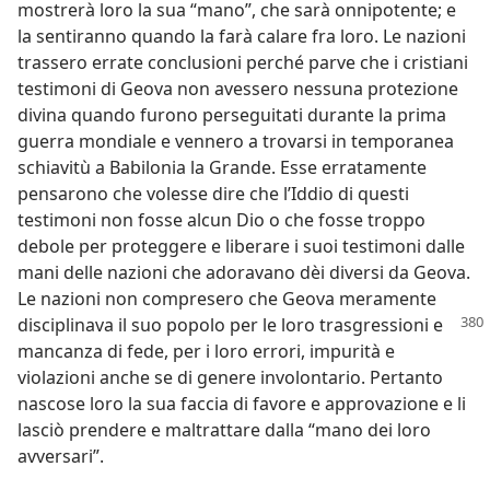
mostrerà loro la sua “mano”, che sarà onnipotente; e
la sentiranno quando la farà calare fra loro. Le nazioni
trassero errate conclusioni perché parve che i cristiani
testimoni di Geova non avessero nessuna protezione
divina quando furono perseguitati durante la prima
guerra mondiale e vennero a trovarsi in temporanea
schiavitù a Babilonia la Grande. Esse erratamente
pensarono che volesse dire che l’Iddio di questi
testimoni non fosse alcun Dio o che fosse troppo
debole per proteggere e liberare i suoi testimoni dalle
mani delle nazioni che adoravano dèi diversi da Geova.
Le nazioni non compresero che Geova meramente
disciplinava
il suo popolo per le loro trasgressioni e
mancanza di fede, per i loro errori, impurità e
violazioni anche se di genere involontario. Pertanto
nascose loro la sua faccia di favore e approvazione e li
lasciò prendere e maltrattare dalla “mano dei loro
avversari”.