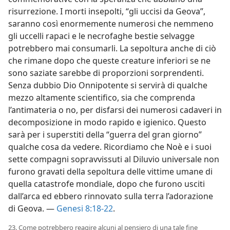
risurrezione. I morti insepolti, “gli uccisi da Geova”,
saranno così enormemente numerosi che nemmeno
gli uccelli rapaci e le necrofaghe bestie selvagge
potrebbero mai consumarli. La sepoltura anche di ciò
che rimane dopo che queste creature inferiori se ne
sono saziate sarebbe di proporzioni sorprendenti.
Senza dubbio Dio Onnipotente si servirà di qualche
mezzo altamente scientifico, sia che comprenda
l’antimateria o no, per disfarsi dei numerosi cadaveri in
decomposizione in modo rapido e igienico. Questo
sarà per i superstiti della “guerra del gran giorno”
qualche cosa da vedere. Ricordiamo che Noè e i suoi
sette compagni sopravvissuti al Diluvio universale non
furono gravati della sepoltura delle vittime umane di
quella catastrofe mondiale, dopo che furono usciti
dall’arca ed ebbero rinnovato sulla terra l’adorazione
di Geova. —
Genesi 8:18-22
.
23. Come potrebbero reagire alcuni al pensiero di una tale fine