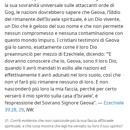
la sua sovranità universale sulle attaccanti orde di
Gog, le nazioni dovrebbero sapere che Geova, l’Iddio
del rimanente dell’Israele spirituale, è un Dio vivente,
un Dio che è geloso del suo nome e che non permette
nessun compromesso e nessuna contaminazione con
questo mondo impuro. I cristiani testimoni di Geova
già lo sanno, esattamente come il loro Dio
preannunciò per mezzo di Ezechiele, dicendo: “‘E
dovranno conoscere che io, Geova, sono il loro Dio,
quando li avrò mandati in esilio alle nazioni ed
effettivamente li avrò adunati nel loro suolo, così che
non vi farò più rimanere nessuno di loro. E non
nasconderò più loro la mia faccia, perché per certo
verserò il mio spirito sulla casa d’Israele’, è
l’espressione del Sovrano Signore Geova”. —
Ezechiele
39:28, 29
,
NW.
31. Com’è evidente che non nasconde più la sua faccia all’Israele
spirituale, e che cosa mostra che egli ha versato su loro il suo spirito?