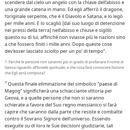
scendere dal cielo un angelo con la chiave dell’abisso e
una grande catena in mano. Ed egli afferrò il dragone,
l’originale serpente, che è il Diavolo e Satana, e lo legò
per mille anni. E lo scagliò [dal suo luogo di detenzione
nei pressi della terra] nell’abisso e chiuse e sigillò
questo su di lui, affinché non sviasse più le nazioni sino
a che fossero finiti i mille anni. Dopo queste cose
dev’esser lasciato sciolto per un po’ di tempo”.
7. Perché le persone non saranno più in grado di profanare il nome di
Geova riguardo all’Israele spirituale, e che cosa farà conoscere l’azione
che Egli avrà compiuta?
7
Questa finale eliminazione del simbolico “paese di
Magog” significherà una schiacciante vittoria per
Geova, e a quelle persone che non si saranno
schierate a favore del Suo regno messianico si farà
capire che saranno dalla parte che resiste e combatte
contro il Sovrano Signore dell’universo. Essendo
eseguite su di loro le Sue decisioni giudiziarie, tali