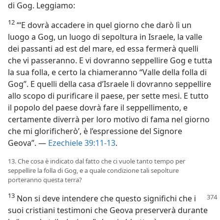
di Gog. Leggiamo:
12
“‘E dovrà accadere in quel giorno che darò lì un
luogo a Gog, un luogo di sepoltura in Israele, la valle
dei passanti ad est del mare, ed essa fermerà quelli
che vi passeranno. E vi dovranno seppellire Gog e tutta
la sua folla, e certo la chiameranno “Valle della folla di
Gog”. E quelli della casa d’Israele li dovranno seppellire
allo scopo di purificare il paese, per sette mesi. E tutto
il popolo del paese dovrà fare il seppellimento, e
certamente diverrà per loro motivo di fama nel giorno
che mi glorificherò’, è l’espressione del Signore
Geova”. —
Ezechiele 39:11-13
.
13. Che cosa è indicato dal fatto che ci vuole tanto tempo per
seppellire la folla di Gog, e a quale condizione tali sepolture
porteranno questa terra?
13
Non si deve intendere che questo significhi che i
suoi cristiani testimoni che Geova preserverà durante