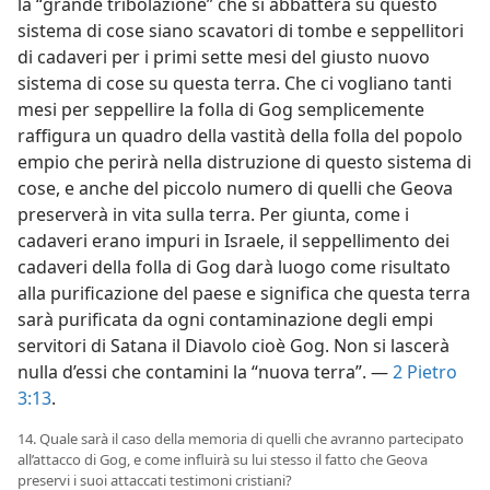
la “grande tribolazione” che si abbatterà su questo
sistema di cose siano scavatori di tombe e seppellitori
di cadaveri per i primi sette mesi del giusto nuovo
sistema di cose su questa terra. Che ci vogliano tanti
mesi per seppellire la folla di Gog semplicemente
raffigura un quadro della vastità della folla del popolo
empio che perirà nella distruzione di questo sistema di
cose, e anche del piccolo numero di quelli che Geova
preserverà in vita sulla terra. Per giunta, come i
cadaveri erano impuri in Israele, il seppellimento dei
cadaveri della folla di Gog darà luogo come risultato
alla purificazione del paese e significa che questa terra
sarà purificata da ogni contaminazione degli empi
servitori di Satana il Diavolo cioè Gog. Non si lascerà
nulla d’essi che contamini la “nuova terra”. —
2 Pietro
3:13
.
14. Quale sarà il caso della memoria di quelli che avranno partecipato
all’attacco di Gog, e come influirà su lui stesso il fatto che Geova
preservi i suoi attaccati testimoni cristiani?