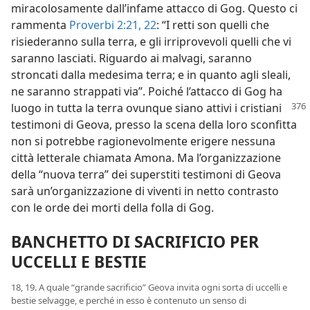
miracolosamente dall’infame attacco di Gog. Questo ci
rammenta
Proverbi 2:21, 22
: “I retti son quelli che
risiederanno sulla terra, e gli irriprovevoli quelli che vi
saranno lasciati. Riguardo ai malvagi, saranno
stroncati dalla medesima terra; e in quanto agli sleali,
ne saranno strappati via”. Poiché l’attacco di Gog ha
luogo in tutta la terra
ovunque siano attivi i cristiani
testimoni di Geova, presso la scena della loro sconfitta
non si potrebbe ragionevolmente erigere nessuna
città letterale chiamata Amona. Ma l’organizzazione
della “nuova terra” dei superstiti testimoni di Geova
sarà un’organizzazione di viventi in netto contrasto
con le orde dei morti della folla di Gog.
BANCHETTO DI SACRIFICIO PER
UCCELLI E BESTIE
18, 19. A quale “grande sacrificio” Geova invita ogni sorta di uccelli e
bestie selvagge, e perché in esso è contenuto un senso di