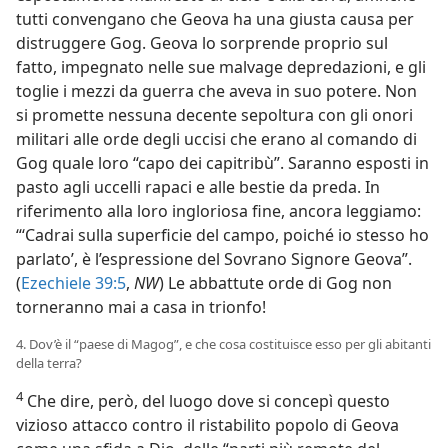
tutti convengano che Geova ha una giusta causa per
distruggere Gog. Geova lo sorprende proprio sul
fatto, impegnato nelle sue malvage depredazioni, e gli
toglie i mezzi da guerra che aveva in suo potere. Non
si promette nessuna decente sepoltura con gli onori
militari alle orde degli uccisi che erano al comando di
Gog quale loro “capo dei capitribù”. Saranno esposti in
pasto agli uccelli rapaci e alle bestie da preda. In
riferimento alla loro ingloriosa fine, ancora leggiamo:
“‘Cadrai sulla superficie del campo, poiché io stesso ho
parlato’, è l’espressione del Sovrano Signore Geova”.
(
Ezechiele 39:5
,
NW
) Le abbattute orde di Gog non
torneranno mai a casa in trionfo!
4. Dov’è il “paese di Magog”, e che cosa costituisce esso per gli abitanti
della terra?
4
Che dire, però, del luogo dove si concepì questo
vizioso attacco contro il ristabilito popolo di Geova