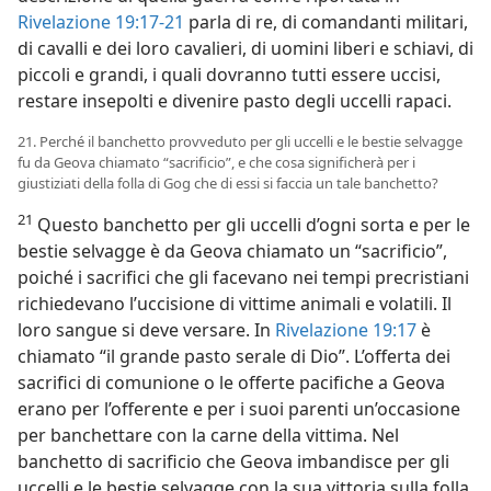
Rivelazione 19:17-21
parla di re, di comandanti militari,
di cavalli e dei loro cavalieri, di uomini liberi e schiavi, di
piccoli e grandi, i quali dovranno tutti essere uccisi,
restare insepolti e divenire pasto degli uccelli rapaci.
21. Perché il banchetto provveduto per gli uccelli e le bestie selvagge
fu da Geova chiamato “sacrificio”, e che cosa significherà per i
giustiziati della folla di Gog che di essi si faccia un tale banchetto?
21
Questo banchetto per gli uccelli d’ogni sorta e per le
bestie selvagge è da Geova chiamato un “sacrificio”,
poiché i sacrifici che gli facevano nei tempi precristiani
richiedevano l’uccisione di vittime animali e volatili. Il
loro sangue si deve versare. In
Rivelazione 19:17
è
chiamato “il grande pasto serale di Dio”. L’offerta dei
sacrifici di comunione o le offerte pacifiche a Geova
erano per l’offerente e per i suoi parenti un’occasione
per banchettare con la carne della vittima. Nel
banchetto di sacrificio che Geova imbandisce per gli
uccelli e le bestie selvagge con la sua vittoria sulla folla