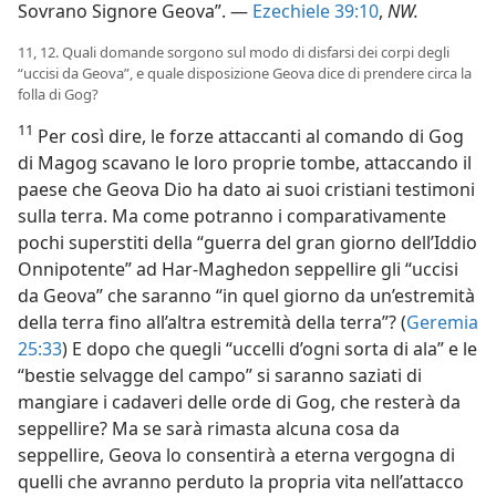
Sovrano Signore Geova”. —
Ezechiele 39:10
,
NW.
11, 12. Quali domande sorgono sul modo di disfarsi dei corpi degli
“uccisi da Geova”, e quale disposizione Geova dice di prendere circa la
folla di Gog?
11
Per così dire, le forze attaccanti al comando di Gog
di Magog scavano le loro proprie tombe, attaccando il
paese che Geova Dio ha dato ai suoi cristiani testimoni
sulla terra. Ma come potranno i comparativamente
pochi superstiti della “guerra del gran giorno dell’Iddio
Onnipotente” ad Har-Maghedon seppellire gli “uccisi
da Geova” che saranno “in quel giorno da un’estremità
della terra fino all’altra estremità della terra”? (
Geremia
25:33
) E dopo che quegli “uccelli d’ogni sorta di ala” e le
“bestie selvagge del campo” si saranno saziati di
mangiare i cadaveri delle orde di Gog, che resterà da
seppellire? Ma se sarà rimasta alcuna cosa da
seppellire, Geova lo consentirà a eterna vergogna di
quelli che avranno perduto la propria vita nell’attacco