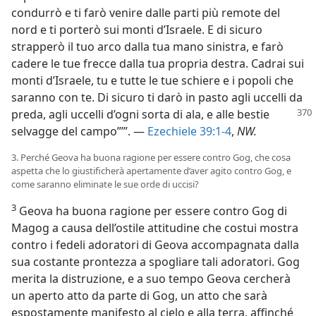
condurrò e ti farò venire dalle parti più remote del
nord e ti porterò sui monti d’Israele. E di sicuro
strapperò il tuo arco dalla tua mano sinistra, e farò
cadere le tue frecce dalla tua propria destra. Cadrai sui
monti d’Israele, tu e tutte le tue schiere e i popoli che
saranno con te. Di sicuro ti darò in pasto agli uccelli da
preda, agli uccelli d’ogni sorta di
ala, e alle bestie
selvagge del campo”’”. —
Ezechiele 39:1-4
,
NW.
3. Perché Geova ha buona ragione per essere contro Gog, che cosa
aspetta che lo giustificherà apertamente d’aver agito contro Gog, e
come saranno eliminate le sue orde di uccisi?
3
Geova ha buona ragione per essere contro Gog di
Magog a causa dell’ostile attitudine che costui mostra
contro i fedeli adoratori di Geova accompagnata dalla
sua costante prontezza a spogliare tali adoratori. Gog
merita la distruzione, e a suo tempo Geova cercherà
un aperto atto da parte di Gog, un atto che sarà
espostamente manifesto al cielo e alla terra, affinché