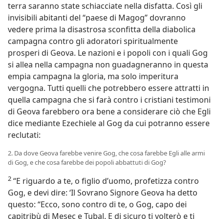
terra saranno state schiacciate nella disfatta. Così gli
invisibili abitanti del “paese di Magog” dovranno
vedere prima la disastrosa sconfitta della diabolica
campagna contro gli adoratori spiritualmente
prosperi di Geova. Le nazioni e i popoli con i quali Gog
si allea nella campagna non guadagneranno in questa
empia campagna la gloria, ma solo imperitura
vergogna. Tutti quelli che potrebbero essere attratti in
quella campagna che si farà contro i cristiani testimoni
di Geova farebbero ora bene a considerare ciò che Egli
dice mediante Ezechiele al Gog da cui potranno essere
reclutati:
2. Da dove Geova farebbe venire Gog, che cosa farebbe Egli alle armi
di Gog, e che cosa farebbe dei popoli abbattuti di Gog?
2
“E riguardo a te, o figlio d’uomo, profetizza contro
Gog, e devi dire: ‘Il Sovrano Signore Geova ha detto
questo: “Ecco, sono contro di te, o Gog, capo dei
capitribù di Mesec e Tubal. E di sicuro ti volterò e ti