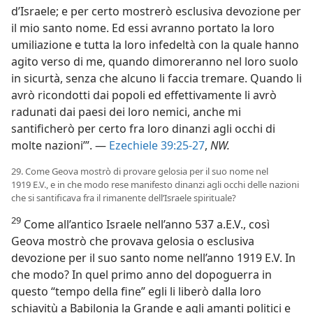
d’Israele; e per certo mostrerò esclusiva devozione per
il mio santo nome. Ed essi avranno portato la loro
umiliazione e tutta la loro infedeltà con la quale hanno
agito verso di me, quando dimoreranno nel loro suolo
in sicurtà, senza che alcuno li faccia tremare. Quando li
avrò ricondotti dai popoli ed effettivamente li avrò
radunati dai paesi dei loro nemici, anche mi
santificherò per certo fra loro dinanzi agli occhi di
molte nazioni’”. —
Ezechiele 39:25-27
,
NW.
29. Come Geova mostrò di provare gelosia per il suo nome nel
1919 E.V., e in che modo rese manifesto dinanzi agli occhi delle nazioni
che si santificava fra il rimanente dell’Israele spirituale?
29
Come all’antico Israele nell’anno 537 a.E.V., così
Geova mostrò che provava gelosia o esclusiva
devozione per il suo santo nome nell’anno 1919 E.V. In
che modo? In quel primo anno del dopoguerra in
questo “tempo della fine” egli li liberò dalla loro
schiavitù a Babilonia la Grande e agli amanti politici e