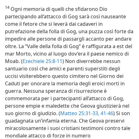
14
Ogni memoria di quelli che sfidarono Dio
partecipando all’attacco di Gog sarà così nauseante
come il fetore che si leverà dai cadaveri in
putrefazione della folla di Gog, una puzza così forte da
impedire alle persone di passargli accanto per andare
oltre. La “Valle della folla di Gog” è raffigurata a est del
mar Morto, vicino al luogo dov’era il paese nemico di
Moab. (
Ezechiele 25:8-11
) Non diverrebbe nessun
santuario così che amici e parenti superstiti degli
uccisi visiterebbero questo cimitero nel Giorno dei
Caduti per onorare la memoria degli eroici morti in
guerra. Nessuna speranza di risurrezione è
commemorata per i partecipanti all’attacco di Gog,
persone empie e maledette che Geova giustizierà nel
suo giorno di giudizio. (
Matteo 25:31-33,
41-46
) Si son
guadagnata un’infamia eterna. Che Geova preservi
miracolosamente i suoi cristiani testimoni contro tale
mondiale attacco di forze in numero