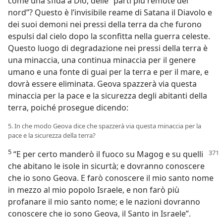
come una sfida a Dio, delle “parti più remote del
nord”? Questo è l’invisibile reame di Satana il Diavolo e
dei suoi demoni nei pressi della terra da che furono
espulsi dal cielo dopo la sconfitta nella guerra celeste.
Questo luogo di degradazione nei pressi della terra è
una minaccia, una continua minaccia per il genere
umano e una fonte di guai per la terra e per il mare, e
dovrà essere eliminata. Geova spazzerà via questa
minaccia per la pace e la sicurezza degli abitanti della
terra, poiché prosegue dicendo:
5. In che modo Geova dice che spazzerà via questa minaccia per la
pace e la sicurezza della terra?
5
“E per certo manderò il fuoco su Magog e su quelli
che abitano le isole in sicurtà; e dovranno conoscere
che io sono Geova. E farò conoscere il mio santo nome
in mezzo al mio popolo Israele, e non farò più
profanare il mio santo nome; e le nazioni dovranno
conoscere che io sono Geova, il Santo in Israele”.