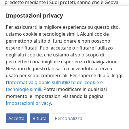
predetto mediante i Suoi profeti, sanno che è Geova
loro Dio. Sono stati ora radunati in una cristiana unità
Impostazioni privacy
mondiale, vincolati insieme dall’amore, da quel frutto
dello spirito di Dio che è “un perfetto vincolo
Per assicurarti la migliore esperienza su questo sito,
d’unione”. —
Colossesi 3:14
.
usiamo cookie e tecnologie simili. Alcuni cookie
permettono al sito di funzionare e non possono
32. Chi ha accettato il messaggio del regno di Dio predicato dagli
Israeliti spirituali, dove ora risiedono, e la vittoria di chi gioiosamente
essere rifiutati. Puoi accettare o rifiutare l’utilizzo
attendono?
degli altri cookie, che usiamo al solo scopo di
32
permetterti una migliore esperienza di navigazione.
Accettando il messaggio del messianico regno di
Nessuno di questi dati sarà mai venduto a terzi o
Dio che questi Israeliti spirituali proclamano sotto lo
usato per scopi commerciali. Per saperne di più, leggi
spirito di Dio, una “grande folla” di ricercatori del vero
l’
Informativa globale sull’utilizzo dei cookie e
Dio come pecore sono usciti da tutte le nazioni e han
tecnologie simili
. Potrai modificare in qualsiasi
preso residenza con loro nel loro Paradiso spirituale.
momento le impostazioni visitando la pagina
Qui adorano lo stesso Dio, Geova, sotto il Suo Re
Impostazioni privacy
.
Pastore, Gesù Cristo. (
Rivelazione 7:9-17;
Matteo 25:31-
40,
46;
Giovanni 10:16
) Preavvertiti, attendono insieme
l’attacco avvenire di Gog di Magog e delle sue orde
Accetta
Rifiuta
Personalizza
internazionali. Pieni di fede, aspettano gioiosamente