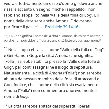
vedrà effettivamente un osso d’uomo gli dovrà anche
rizzare accanto un segno, finché i seppellitori non
l’abbiano seppellito nella ‘Valle della folla di Gog’. E il
nome della città sarà anche Amona. E dovranno
purificare il paese”. —
Ezechiele 39:14-16
.
16, 17. Che significa il nome della città di Amona, da chi sarà abitata, e
perché non potrebbe raffigurare una città letterale con quel nome?
16
Nella lingua ebraica il nome “Valle della folla di Gog”
è Gei-Hamon-Gog, e la città Amona (che significa
“Folla”) sarebbe stabilita presso la “Valle della folla di
Gog”, per contrassegnarne il luogo di sepoltura.
Naturalmente, la città di Amona (“Folla”) non sarebbe
abitata da nessun membro della folla di attaccanti di
Gog. Inoltre, che il nome della città sia esattamente
Amona (“Folla”) non commemora onorevolmente il
nome di Gog.
17
La città sarebbe abitata dai superstiti liberati