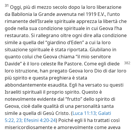
31
Oggi, più di mezzo secolo dopo la loro liberazione
da Babilonia la Grande avvenuta nel 1919 E.V., l’unto
rimanente dell’Israele spirituale apprezza la libertà che
gode nella sua condizione spirituale in cui Geova l’ha
restaurato. Si rallegrano oltre ogni dire alla condizione
simile a quella del “giardino d’Eden” a cui la loro
situazione spirituale è stata riportata. Giubilano in
quanto colui che Geova chiama “il mio servitore
Davide” è il loro celeste
Re Pastore. Come egli diede
loro istruzione, han pregato Geova loro Dio di dar loro
più spirito e questa preghiera è stata
abbondantemente esaudita. Egli ha versato su questi
Israeliti spirituali il proprio spirito. Questo è
notevolmente evidente dal “frutto” dello spirito di
Geova, cioè dalle qualità di una personalità santa
simile a quella di Gesù Cristo. (
Luca 11:13;
Galati
5:22, 23;
Efesini 4:20-24
) Poiché egli li ha trattati così
misericordiosamente e amorevolmente come aveva