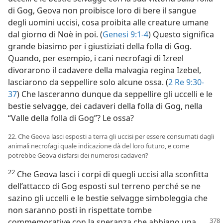
di Gog, Geova non proibisce loro di bere il sangue
degli uomini uccisi, cosa proibita alle creature umane
dal giorno di Noè in poi. (
Genesi 9:1-4
) Questo significa
grande biasimo per i giustiziati della folla di Gog.
Quando, per esempio, i cani necrofagi di Izreel
divorarono il cadavere della malvagia regina Izebel,
lasciarono da seppellire solo alcune ossa. (
2 Re 9:30-
37
) Che lasceranno dunque da seppellire gli uccelli e le
bestie selvagge, dei cadaveri della folla di Gog, nella
“Valle della folla di Gog”? Le ossa?
22. Che Geova lasci esposti a terra gli uccisi per essere consumati dagli
animali necrofagi quale indicazione dà del loro futuro, e come
potrebbe Geova disfarsi dei numerosi cadaveri?
22
Che Geova lasci i corpi di quegli uccisi alla sconfitta
dell’attacco di Gog esposti sul terreno perché se ne
sazino gli uccelli e le bestie selvagge simboleggia che
non saranno posti in rispettate tombe
commemorative con la speranza
che abbiano una