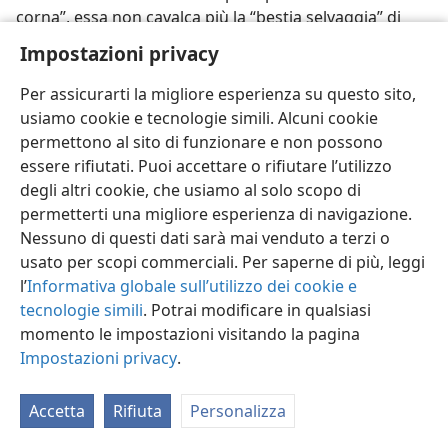
corna”, essa non cavalca più la “bestia selvaggia” di
colore scarlatto per influenzarla in alcun modo. Ciò
Impostazioni privacy
nonostante, c’è un potere invisibile che spinge le “dieci
corna” a combattere l’Agnello rappresentato sulla
Per assicurarti la migliore esperienza su questo sito,
terra dai suoi fedeli discepoli superstiti. Questo
usiamo cookie e tecnologie simili. Alcuni cookie
invisibile potere sovrumano è Satana il Diavolo.
permettono al sito di funzionare e non possono
—
Rivelazione 13:1, 2
.
essere rifiutati. Puoi accettare o rifiutare l’utilizzo
degli altri cookie, che usiamo al solo scopo di
33. (a) Quale posizione occuperà ancora in quel tempo Satana il
permetterti una migliore esperienza di navigazione.
Diavolo? (b) Come le Scritture mostrano che il Diavolo è veramente il
responsabile della guerra contro gli adoratori di Geova sulla terra?
Nessuno di questi dati sarà mai venduto a terzi o
usato per scopi commerciali. Per saperne di più, leggi
33
La distruzione della religiosa Babilonia la Grande
l’
Informativa globale sull’utilizzo dei cookie e
non ha deposto Satana il Diavolo dall’essere ciò che
tecnologie simili
. Potrai modificare in qualsiasi
Gesù lo chiama, “il governante di questo mondo”, o
momento le impostazioni visitando la pagina
dall’esser ciò che lo chiamò l’apostolo Paolo, “l’iddio di
Impostazioni privacy
.
questo sistema di cose”. (
Giovanni 12:31;
14:30;
16:11;
2 Corinti 4:4;
Rivelazione 13:3, 4
) Dopo la
Accetta
Rifiuta
Personalizza
distruzione di Babilonia la Grande, che aveva
promosso l’adorazione del Diavolo, la sua ira contro i