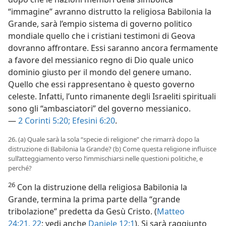
“immagine” avranno distrutto la religiosa Babilonia la
Grande, sarà l’empio sistema di governo politico
mondiale quello che i cristiani testimoni di Geova
dovranno affrontare. Essi saranno ancora fermamente
a favore del messianico regno di Dio quale unico
dominio giusto per il mondo del genere umano.
Quello che essi rappresentano è questo governo
celeste. Infatti, l’unto rimanente degli Israeliti spirituali
sono gli “ambasciatori” del governo messianico.
—
2 Corinti 5:20;
Efesini 6:20
.
26. (a) Quale sarà la sola “specie di religione” che rimarrà dopo la
distruzione di Babilonia la Grande? (b) Come questa religione influisce
sull’atteggiamento verso l’immischiarsi nelle questioni politiche, e
perché?
26
Con la distruzione della religiosa Babilonia la
Grande, termina la prima parte della “grande
tribolazione” predetta da Gesù Cristo. (
Matteo
24:21, 22
; vedi anche
Daniele 12:1
). Si sarà raggiunto