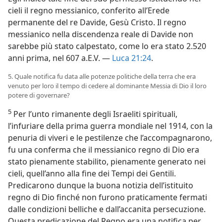
cieli il regno messianico, conferito all’Erede
permanente del re Davide, Gesù Cristo. Il regno
messianico nella discendenza reale di Davide non
sarebbe più stato calpestato, come lo era stato 2.520
anni prima, nel 607 a.E.V. —
Luca 21:24
.
5. Quale notifica fu data alle potenze politiche della terra che era
venuto per loro il tempo di cedere al dominante Messia di Dio il loro
potere di governare?
5
Per l’unto rimanente degli Israeliti spirituali,
l’infuriare della prima guerra mondiale nel 1914, con la
penuria di viveri e le pestilenze che l’accompagnarono,
fu una conferma che il messianico regno di Dio era
stato pienamente stabilito, pienamente generato nei
cieli, quell’anno alla fine dei Tempi dei Gentili.
Predicarono dunque la buona notizia dell’istituito
regno di Dio finché non furono praticamente fermati
dalle condizioni belliche e dall’accanita persecuzione.
Questa predicazione del Regno era una notifica per