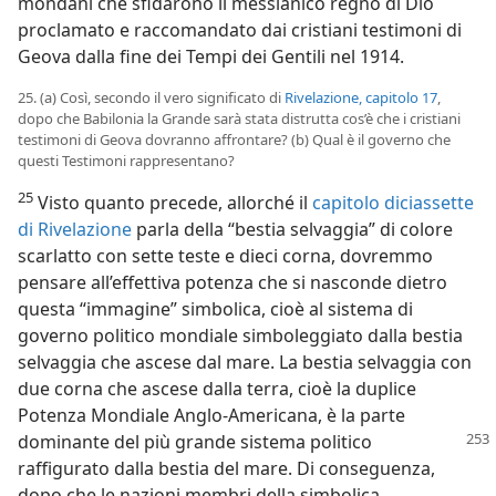
mondani che sfidarono il messianico regno di Dio
proclamato e raccomandato dai cristiani testimoni di
Geova dalla fine dei Tempi dei Gentili nel 1914.
25. (a) Così, secondo il vero significato di
Rivelazione, capitolo 17
,
dopo che Babilonia la Grande sarà stata distrutta cos’è che i cristiani
testimoni di Geova dovranno affrontare? (b) Qual è il governo che
questi Testimoni rappresentano?
25
Visto quanto precede, allorché il
capitolo diciassette
di Rivelazione
parla della “bestia selvaggia” di colore
scarlatto con sette teste e dieci corna, dovremmo
pensare all’effettiva potenza che si nasconde dietro
questa “immagine” simbolica, cioè al sistema di
governo politico mondiale simboleggiato dalla bestia
selvaggia che ascese dal mare. La bestia selvaggia con
due corna che ascese dalla terra, cioè la duplice
Potenza Mondiale Anglo-Americana, è la parte
dominante del più
grande sistema politico
raffigurato dalla bestia del mare. Di conseguenza,
dopo che le nazioni membri della simbolica