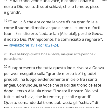
“E dal trono venne una voce, dicendo: ‘Lodate il
nostro Dio, voi tutti suoi schiavi, che lo temete, piccoli
e grandi’.
19
“E udii ciò che era come la voce d’una gran folla e
come il suono di molte acque e come il suono di forti
tuoni. Essi dissero: ‘Lodate Iah [Alleluia!], perché Geova
il nostro Dio, l’Onnipotente, ha cominciato a regnare’”.
—
Rivelazione 19:1-6;
18:21-24
.
20. Dove ha luogo questa lode a Geova, ma quali altre persone vi
partecipano?
20
Si rappresenta che tutta questa lode, rivolta a Geova
per aver eseguito sulla “grande meretrice” i giudizi
predetti, ha luogo evidentemente in cielo fra i santi
angeli. Comunque, la voce che si udì dal trono celeste
dopo il terzo Alleluia disse: “Lodate il nostro Dio, voi
tutti suoi schiavi, che lo temete, piccoli e grandi”.
Questo comando dal trono abbraccia gli “schiavi” di