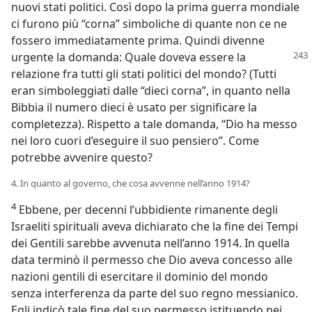
nuovi stati politici. Così dopo la prima guerra mondiale
ci furono più “corna” simboliche di quante non ce ne
fossero immediatamente prima. Quindi divenne
urgente la domanda: Quale doveva essere
la
relazione fra tutti gli stati politici del mondo? (Tutti
eran simboleggiati dalle “dieci corna”, in quanto nella
Bibbia il numero dieci è usato per significare la
completezza). Rispetto a tale domanda, “Dio ha messo
nei loro cuori d’eseguire il suo pensiero”. Come
potrebbe avvenire questo?
4. In quanto al governo, che cosa avvenne nell’anno 1914?
4
Ebbene, per decenni l’ubbidiente rimanente degli
Israeliti spirituali aveva dichiarato che la fine dei Tempi
dei Gentili sarebbe avvenuta nell’anno 1914. In quella
data terminò il permesso che Dio aveva concesso alle
nazioni gentili di esercitare il dominio del mondo
senza interferenza da parte del suo regno messianico.
Egli indicò tale fine del suo permesso istituendo nei