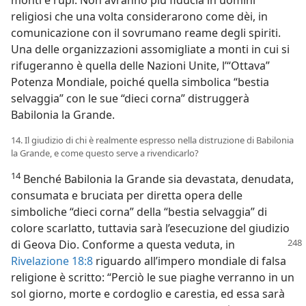
monti e rupi. Non avranno più fiducia in uomini
religiosi che una volta considerarono come dèi, in
comunicazione con il sovrumano reame degli spiriti.
Una delle organizzazioni assomigliate a monti in cui si
rifugeranno è quella delle Nazioni Unite, l’“Ottava”
Potenza Mondiale, poiché quella simbolica “bestia
selvaggia” con le sue “dieci corna” distruggerà
Babilonia la Grande.
14. Il giudizio di chi è realmente espresso nella distruzione di Babilonia
la Grande, e come questo serve a rivendicarlo?
14
Benché Babilonia la Grande sia devastata, denudata,
consumata e bruciata per diretta opera delle
simboliche “dieci corna” della “bestia selvaggia” di
colore scarlatto, tuttavia sarà l’esecuzione del giudizio
di Geova Dio. Conforme a questa veduta, in
Rivelazione 18:8
riguardo all’impero mondiale di falsa
religione è scritto: “Perciò le sue piaghe verranno in un
sol giorno, morte e cordoglio e carestia, ed essa sarà