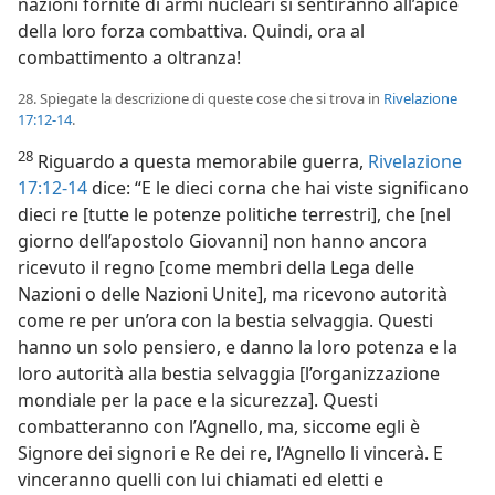
nazioni fornite di armi nucleari si sentiranno all’apice
della loro forza combattiva. Quindi, ora al
combattimento a oltranza!
28. Spiegate la descrizione di queste cose che si trova in
Rivelazione
17:12-14
.
28
Riguardo a questa memorabile guerra,
Rivelazione
17:12-14
dice: “E le dieci corna che hai viste significano
dieci re [tutte le potenze politiche terrestri], che [nel
giorno dell’apostolo Giovanni] non hanno ancora
ricevuto il regno [come membri della Lega delle
Nazioni o delle Nazioni Unite], ma ricevono autorità
come re per un’ora con la bestia selvaggia. Questi
hanno un solo pensiero, e danno la loro potenza e la
loro autorità alla bestia selvaggia [l’organizzazione
mondiale per la pace e la sicurezza]. Questi
combatteranno con l’Agnello, ma, siccome egli è
Signore dei signori e Re dei re, l’Agnello li vincerà. E
vinceranno quelli con lui chiamati ed eletti e