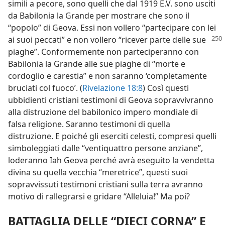
simili a pecore, sono quelli che dal 1919 E.V. sono usciti
da Babilonia la Grande per mostrare che sono il
“popolo” di Geova. Essi non vollero “partecipare con lei
ai suoi peccati” e non vollero
“ricever parte delle sue
piaghe”. Conformemente non parteciperanno con
Babilonia la Grande alle sue piaghe di “morte e
cordoglio e carestia” e non saranno ‘completamente
bruciati col fuoco’. (
Rivelazione 18:8
) Così questi
ubbidienti cristiani testimoni di Geova sopravvivranno
alla distruzione del babilonico impero mondiale di
falsa religione. Saranno testimoni di quella
distruzione. E poiché gli eserciti celesti, compresi quelli
simboleggiati dalle “ventiquattro persone anziane”,
loderanno Iah Geova perché avrà eseguito la vendetta
divina su quella vecchia “meretrice”, questi suoi
sopravvissuti testimoni cristiani sulla terra avranno
motivo di rallegrarsi e gridare “Alleluia!” Ma poi?
BATTAGLIA DELLE “DIECI CORNA” E