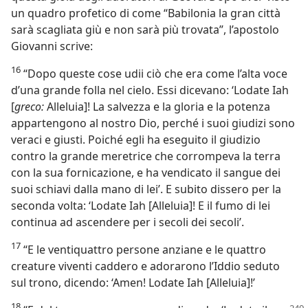
un quadro profetico di come “Babilonia la gran città
sarà scagliata giù e non sarà più trovata”, l’apostolo
Giovanni scrive:
16
“Dopo queste cose udii ciò che era come l’alta voce
d’una grande folla nel cielo. Essi dicevano: ‘Lodate Iah
[
greco:
Alleluia]! La salvezza e la gloria e la potenza
appartengono al nostro Dio, perché i suoi giudizi sono
veraci e giusti. Poiché egli ha eseguito il giudizio
contro la grande meretrice che corrompeva la terra
con la sua fornicazione, e ha vendicato il sangue dei
suoi schiavi dalla mano di lei’. E subito dissero per la
seconda volta: ‘Lodate Iah [Alleluia]! E il fumo di lei
continua ad ascendere per i secoli dei secoli’.
17
“E le ventiquattro persone anziane e le quattro
creature viventi caddero e adorarono l’Iddio seduto
sul trono, dicendo: ‘Amen! Lodate Iah [Alleluia]!’
18