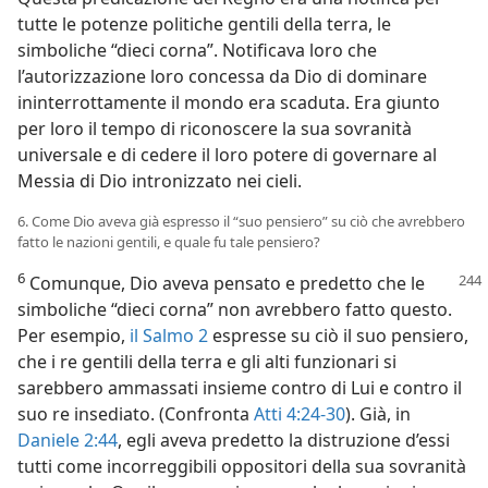
tutte le potenze politiche gentili della terra, le
simboliche “dieci corna”. Notificava loro che
l’autorizzazione loro concessa da Dio di dominare
ininterrottamente il mondo era scaduta. Era giunto
per loro il tempo di riconoscere la sua sovranità
universale e di cedere il loro potere di governare al
Messia di Dio intronizzato nei cieli.
6. Come Dio aveva già espresso il “suo pensiero” su ciò che avrebbero
fatto le nazioni gentili, e quale fu tale pensiero?
6
Comunque, Dio aveva pensato e predetto che le
simboliche “dieci corna” non avrebbero fatto questo.
Per esempio,
il Salmo 2
espresse su ciò il suo pensiero,
che i re gentili della terra e gli alti funzionari si
sarebbero ammassati insieme contro di Lui e contro il
suo re insediato. (Confronta
Atti 4:24-30
). Già, in
Daniele 2:44
, egli aveva predetto la distruzione d’essi
tutti come incorreggibili oppositori della sua sovranità