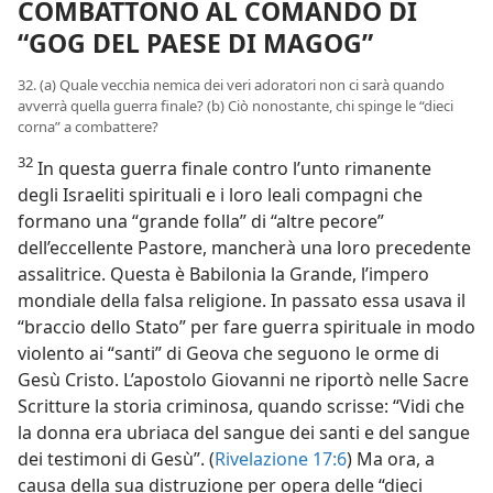
COMBATTONO AL COMANDO DI
“GOG DEL PAESE DI MAGOG”
32. (a) Quale vecchia nemica dei veri adoratori non ci sarà quando
avverrà quella guerra finale? (b) Ciò nonostante, chi spinge le “dieci
corna” a combattere?
32
In questa guerra finale contro l’unto rimanente
degli Israeliti spirituali e i loro leali compagni che
formano una “grande folla” di “altre pecore”
dell’eccellente Pastore, mancherà una loro precedente
assalitrice. Questa è Babilonia la Grande, l’impero
mondiale della falsa religione. In passato essa usava il
“braccio dello Stato” per fare guerra spirituale in modo
violento ai “santi” di Geova che seguono le orme di
Gesù Cristo. L’apostolo Giovanni ne riportò nelle Sacre
Scritture la storia criminosa, quando scrisse: “Vidi che
la donna era ubriaca del sangue dei santi e del sangue
dei testimoni di Gesù”. (
Rivelazione 17:6
) Ma ora, a
causa della sua distruzione per opera delle “dieci