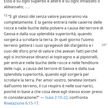
Esso è su ogni superbo e altero e su ogni innalzato o
abbassato; . . .
12
“E gli stessi dèi senza valore passeranno via
completamente. E la gente entrerà nelle caverne delle
rocce e nelle buche della polvere a causa del terrore di
Geova e dalla sua splendida superiorità, quando
sorgerà a scrollare la terra. In quel giorno l’uomo
terreno getterà i suoi spregevoli dèi d’argento
e i
suoi dèi d’oro privi di valore che avevan fatti perché
egli si inchinasse dinanzi ai topiragno e ai pipistrelli,
per entrare nelle buche delle rocce e nelle fenditure
delle rupi, a causa del terrore di Geova e dalla sua
splendida superiorità, quando egli sorgerà per
scrollare la terra. Per amor vostro, tenetevi lontani
dall’uomo terreno, il cui respiro è nelle sue narici,
poiché in base a che cosa deve egli stesso esser preso
in considerazione?” —
Isaia 2:10-22
; confronta
Rivelazione 6:15-17
.