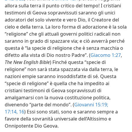
allora sulla terra il punto critico del tempo! I cristiani
testimoni di Geova sopravvissuti saranno gli unici
adoratori del solo vivente e vero Dio, il Creatore del
cielo e della terra. La loro forma di adorazione è la sola
“religione” che gli attuali governi politici radicali non
saranno in grado di spazzare via; e ciò avverrà perché
questa è “la specie di religione che è senza macchia o
difetto alla vista di Dio nostro Padre”. (
Giacomo 1:27
,
The New English Bible
) Finché questa “specie di
religione” non sarà stata spazzata via dalla terra, le
nazioni empie saranno insoddisfatte di sé. Questa
“specie di religione” è quella che ha impedito ai
cristiani testimoni di Geova sopravvissuti di
amalgamarsi con la nuova costituzione politica,
divenendo “parte del mondo”. (
Giovanni 15:19;
17:14,
16
) Essi sono stati, sono e saranno sempre a
favore della sovranità universale dell’Altissimo e
Onnipotente Dio Geova.