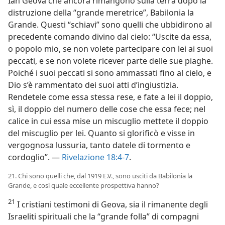
Iah Geova che ancora rimangono sulla terra dopo la
distruzione della “grande meretrice”, Babilonia la
Grande. Questi “schiavi” sono quelli che ubbidirono al
precedente comando divino dal cielo: “Uscite da essa,
o popolo mio, se non volete partecipare con lei ai suoi
peccati, e se non volete ricever parte delle sue piaghe.
Poiché i suoi peccati si sono ammassati fino al cielo, e
Dio s’è rammentato dei suoi atti d’ingiustizia.
Rendetele come essa stessa rese, e fate a lei il doppio,
sì, il doppio del numero delle cose che essa fece; nel
calice in cui essa mise un miscuglio mettete il doppio
del miscuglio per lei. Quanto si glorificò e visse in
vergognosa lussuria, tanto datele di tormento e
cordoglio”. —
Rivelazione 18:4-7
.
21. Chi sono quelli che, dal 1919 E.V., sono usciti da Babilonia la
Grande, e così quale eccellente prospettiva hanno?
21
I cristiani testimoni di Geova, sia il rimanente degli
Israeliti spirituali che la “grande folla” di compagni