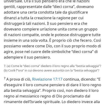
universale. Ora il suo pensiero era che le nazioni
gentili, rappresentate dalle “dieci corna”, dovevano
adottare una certa condotta tale da giustificare
dinanzi a tutta la creazione la ragione per cui
distruggerà tali nazioni. Il suo pensiero era che
dovevano compiere un’azione unita come un gruppo
di nazioni compatte, onde le potesse distruggere tutte
insieme in una sola volta. È proprio ciò che fecero. Così
possiamo vedere come Dio, con il suo proprio modo di
agire, pose nel cuore delle simboliche “dieci corna” di
adempiere il suo pensiero.
7. (a) Come le “dieci corna” diedero il loro regno alla “bestia selvaggia”?
(b) Cos’è l’“ora” in cui devono avere autorità con la “bestia selvaggia”?
7
A prova di ciò,
Rivelazione 17:17
continua, dicendo: “E
d’eseguire il loro comune pensiero di dare il loro regno
alla bestia selvaggia”. Proprio così, non diedero il loro
regno al messianico regno di Dio proclamato dal
rimanente dell’Israele spirituale. Lo diedero invece alla