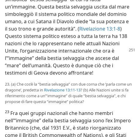
un’immagine. Questa bestia selvaggia uscita dal mare
simboleggiò il sistema politico mondiale del dominio
umano, a cui Satana il Diavolo diede “la sua potenza e
il suo trono e grande autorità”. (
Rivelazione 13:1-8
)
Questo sistema politico esteso a tutta la terra ha 138
nazioni che lo rappresentano nelle attuali Nazioni
Unite, l’organizzazione
internazionale che ora è
l’“immagine” della bestia selvaggia che ascese dal
“mare” dell’umanità. Questo è dunque ciò che i
testimoni di Geova devono affrontare!
23. (a) Che cos’è la “bestia selvaggia” con due corna che ‘parla come un
dragone’, predetta in
Rivelazione 13:11-13
? (b) Alle Nazioni unite si fa
riferimento come a un’“immagine” di quale “bestia selvaggia”, e chi
propose di fare questa “immagine” politica?
23
Fra quei gruppi nazionali che hanno membri
nell’“immagine” della bestia selvaggia sono l’ex Impero
Britannico (che, dal 1931 E.V., è stato riorganizzato
come il British Commonwealth of Nations), e gli Stati