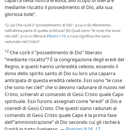
caparra della nostra eredità, allo scopo di liberare
mediante riscatto il possedimento di Dio, alla sua
gloriosa lode”.
12. (a) Che cos’è il “possedimento di Dio”, a cui si fa riferimento
nell’ultima parte di quella scrittura? (b) Quali sono “le cose che sono
nei cieli”, a cui si riferisce
Efesini 1:10
, e cosa significa che siano
radunate nel Cristo?
12
Che cos’è il “possedimento di Dio” liberato
“mediante riscatto”? È la congregazione degli eredi del
Regno, e questi hanno un’eredità celeste, essendo il
dono dello spirito santo di Dio su loro una caparra
anticipata di questa eredità celeste. Essi sono “le cose
che sono nei cieli” che si devono radunare di nuovo nel
Cristo, schierati al comando di Gesù Cristo quale Capo
spirituale. Essi furono assegnati come “eredi” di Dio e
coeredi di Gesù Cristo. Che questi siano radunati al
comando di Gesù Cristo quale Capo è la prima fase
dell’“amministrazione” di Dio secondo cui gli recherà
l’unità in tutto l’universo. —
Romani 8:16, 17
.