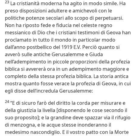
23
La cristianità moderna ha agito in modo simile. Ha
preso disposizioni adultere e amichevoli con le
politiche potenze secolari allo scopo di perpetuarsi.
Non ha riposto fede e fiducia nel celeste regno
messianico di Dio che i cristiani testimoni di Geova han
proclamato in tutto il mondo in particolar modo
dall’anno postbellico del 1919 E.V. Perciò quanto si
avverò sulle antiche Gerusalemme e Giuda
nell’adempimento in piccole proporzioni della profezia
biblica si avvererà ora in un adempimento maggiore e
completo della stessa profezia biblica. La storia antica
mostra quanto fosse verace la profezia di Geova, in cui
egli disse dell’incredula Gerusalemme:
24
“E di sicuro farò del diritto la corda per misurare e
della giustizia la livella [disponendo le cose secondo il
suo proposito]; e la grandine deve spazzar via il rifugio
di menzogna, e le acque stesse inonderanno il
medesimo nascondiglio. E il vostro patto con la Morte