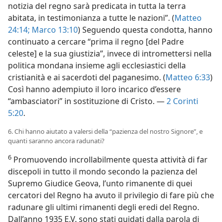
notizia del regno sarà predicata in tutta la terra
abitata, in testimonianza a tutte le nazioni”. (
Matteo
24:14;
Marco 13:10
) Seguendo questa condotta, hanno
continuato a cercare “prima il regno [del Padre
celeste] e la sua giustizia”, invece di intromettersi nella
politica mondana insieme agli ecclesiastici della
cristianità e ai sacerdoti del paganesimo. (
Matteo 6:33
)
Così hanno adempiuto il loro incarico d’essere
“ambasciatori” in sostituzione di Cristo. —
2 Corinti
5:20
.
6. Chi hanno aiutato a valersi della “pazienza del nostro Signore”, e
quanti saranno ancora radunati?
6
Promuovendo incrollabilmente questa attività di far
discepoli in tutto il mondo secondo la pazienza del
Supremo Giudice Geova, l’unto rimanente di quei
cercatori del Regno ha avuto il privilegio di fare più che
radunare gli ultimi rimanenti degli eredi del Regno.
Dall’anno 1935 E.V. sono stati guidati dalla parola di