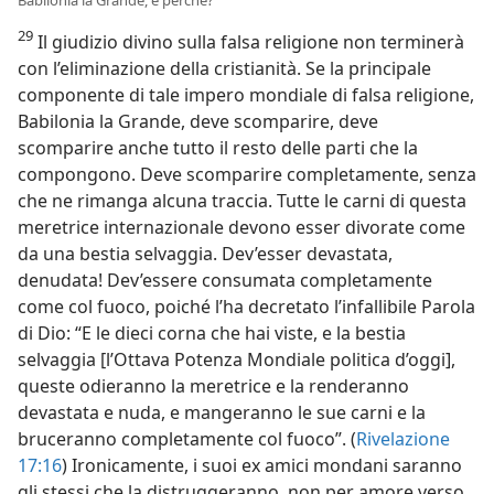
29
Il giudizio divino sulla falsa religione non terminerà
con l’eliminazione della cristianità. Se la principale
componente di tale impero mondiale di falsa religione,
Babilonia la Grande, deve scomparire, deve
scomparire anche tutto il resto delle parti che la
compongono. Deve scomparire completamente, senza
che ne rimanga alcuna traccia. Tutte le carni di questa
meretrice internazionale devono esser divorate come
da una bestia selvaggia. Dev’esser devastata,
denudata! Dev’essere consumata completamente
come col fuoco, poiché l’ha decretato l’infallibile Parola
di Dio: “E le dieci corna che hai viste, e la bestia
selvaggia [l’Ottava Potenza Mondiale politica d’oggi],
queste odieranno la meretrice e la renderanno
devastata e nuda, e mangeranno le sue carni e la
bruceranno completamente col fuoco”. (
Rivelazione
17:16
) Ironicamente, i suoi ex amici mondani saranno
gli stessi che la distruggeranno, non per amore verso