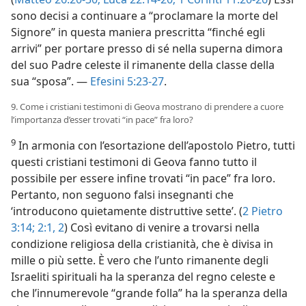
sono decisi a continuare a “proclamare la morte del
Signore” in questa maniera prescritta “finché egli
arrivi” per portare presso di sé nella superna dimora
del suo Padre celeste il rimanente della classe della
sua “sposa”. —
Efesini 5:23-27
.
9. Come i cristiani testimoni di Geova mostrano di prendere a cuore
l’importanza d’esser trovati “in pace” fra loro?
9
In armonia con l’esortazione dell’apostolo Pietro, tutti
questi cristiani testimoni di Geova fanno tutto il
possibile per essere infine trovati “in pace” fra loro.
Pertanto, non seguono falsi insegnanti che
‘introducono quietamente distruttive sette’. (
2 Pietro
3:14;
2:1, 2
) Così evitano di venire a trovarsi nella
condizione religiosa della cristianità, che è divisa in
mille o più sette. È vero che l’unto rimanente degli
Israeliti spirituali ha la speranza del regno celeste e
che l’innumerevole “grande folla” ha la speranza della