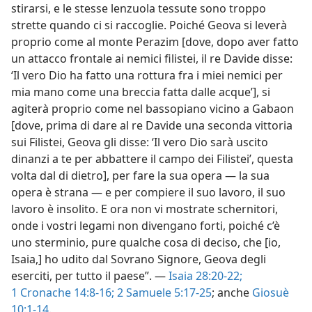
stirarsi, e le stesse lenzuola tessute sono troppo
strette quando ci si raccoglie. Poiché Geova si leverà
proprio come al monte Perazim [dove, dopo aver fatto
un attacco frontale ai nemici filistei, il re Davide disse:
‘Il vero Dio ha fatto una rottura fra i miei nemici per
mia mano come una breccia fatta dalle acque’], si
agiterà proprio come nel bassopiano vicino a Gabaon
[dove, prima di dare al re Davide una seconda vittoria
sui Filistei, Geova gli disse: ‘Il vero Dio sarà uscito
dinanzi a te per abbattere il campo dei Filistei’, questa
volta dal di dietro], per fare la sua opera — la sua
opera è strana — e per compiere il suo lavoro, il suo
lavoro è insolito. E ora non vi mostrate schernitori,
onde i vostri legami non divengano forti, poiché c’è
uno sterminio, pure qualche cosa di deciso, che [io,
Isaia,] ho udito dal Sovrano Signore, Geova degli
eserciti, per tutto il paese”. —
Isaia 28:20-22;
1 Cronache 14:8-16;
2 Samuele 5:17-25
; anche
Giosuè
10:1-14
.