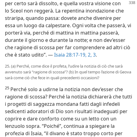
per certo sarà dissolto, e quella vostra
visione con
lo Sceol non reggerà. La repentina inondazione che
straripa, quando passa: dovete anche divenire per
essa un luogo da calpestare. Ogni volta che passerà, vi
porterà via, perché di mattina in mattina passerà,
durante il giorno e durante la notte; e non dev’esser
che ragione di scossa per far comprendere ad altri ciò
che è stato udito”. —
Isaia 28:17-19,
2, 3
.
25. (a) Perché, come dice il profeta, l’udire la notizia di ciò che sarà
avvenuto sarà “ragione di scossa”? (b) In quel tempo l’azione di Geova
sarà come ciò che fece in quali precedenti occasioni?
25
Perché solo a udirne la notizia non dev’esser che
ragione di scossa? Perché la notizia dichiarerà che tutti
i progetti di saggezza mondana fatti dagli infedeli
sedicenti adoratori di Dio son risultati inadeguati per
coprire e dare conforto come su un letto con un
lenzuolo sopra. “Poiché”, continua a spiegare la
profezia di Isaia, “il divano è stato troppo corto per