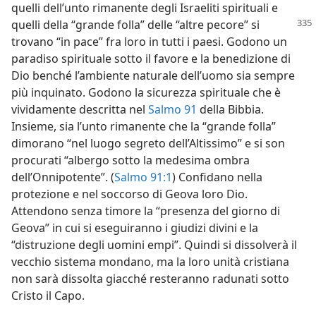
quelli dell’unto rimanente degli Israeliti spirituali e
quelli della “grande folla” delle “altre pecore”
si
trovano “in pace” fra loro in tutti i paesi. Godono un
paradiso spirituale sotto il favore e la benedizione di
Dio benché l’ambiente naturale dell’uomo sia sempre
più inquinato. Godono la sicurezza spirituale che è
vividamente descritta nel
Salmo 91
della Bibbia.
Insieme, sia l’unto rimanente che la “grande folla”
dimorano “nel luogo segreto dell’Altissimo” e si son
procurati “albergo sotto la medesima ombra
dell’Onnipotente”. (
Salmo 91:1
) Confidano nella
protezione e nel soccorso di Geova loro Dio.
Attendono senza timore la “presenza del giorno di
Geova” in cui si eseguiranno i giudizi divini e la
“distruzione degli uomini empi”. Quindi si dissolverà il
vecchio sistema mondano, ma la loro unità cristiana
non sarà dissolta giacché resteranno radunati sotto
Cristo il Capo.