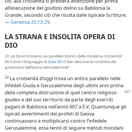
ciò, alla cristianità si presterà attenzione per prima
all’esecuzione del giudizio divino su Babilonia la
Grande, secondo ciò che risulta dalle ispirate Scritture.
—
Geremia 25:13-29
.
LA STRANA E INSOLITA OPERA DI
DIO
22. (a) Dove troviamo un parallelo storico della moderna cristianità?
(b) Come il linguaggio di
Isaia 28:15
ben descrive la condotta dei
governanti dell’antica Gerusalemme?
22
La cristianità d’oggi trova un antico parallelo nelle
infedeli Giuda e Gerusalemme degli ultimi anni prima
della completa distruzione di quel centro
religioso
giudeo e del suo territorio da parte degli eserciti
pagani di Babilonia nell’anno 607 a.E.V. Quantunque gli
ispirati avvertimenti dei profeti di Geova
continuassero a moltiplicarsi contro l’infedele
Gerusalemme, essa tentò di seguire metodi mondani