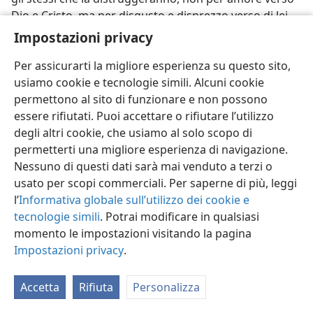
Dio e Cristo, ma per disgusto e disprezzo verso di lei.
Impostazioni privacy
30. Quando le potenze politiche delle Nazioni Unite spoglieranno e
distruggeranno Babilonia la Grande, potranno fino a un certo punto
Per assicurarti la migliore esperienza su questo sito,
risentirne gli effetti anche i testimoni di Geova?
usiamo cookie e tecnologie simili. Alcuni cookie
30
L’Ottava Potenza Mondiale, essendo oggi
permettono al sito di funzionare e non possono
un’organizzazione politica che abbraccia il globo con
essere rifiutati. Puoi accettare o rifiutare l’utilizzo
138 nazioni membri, agirà in tutta la terra contro ogni
degli altri cookie, che usiamo al solo scopo di
cosa che mostri d’esser religiosa e spirituale. Neanche
permetterti una migliore esperienza di navigazione.
i cristiani testimoni di Geova potranno evitar di
Nessuno di questi dati sarà mai venduto a terzi o
risentirne. È vero che i 138 membri dell’organizzazione
usato per scopi commerciali. Per saperne di più, leggi
delle Nazioni Unite sanno che i cristiani testimoni di
l’
Informativa globale sull’utilizzo dei cookie e
Geova non fanno parte della cristianità, no, non fanno
tecnologie simili
. Potrai modificare in qualsiasi
parte della meretrice Babilonia la Grande nel suo
momento le impostazioni visitando la pagina
insieme. Sanno che i testimoni di Geova non si sono
Impostazioni privacy
.
immischiati nella sordida politica di questo mondo e
non hanno cercato di cavalcare la simbolica “bestia
Accetta
Rifiuta
Personalizza
selvaggia” di colore
scarlatto che ha sette teste e
dieci corna. Quindi, allorché si scrollerà di dosso