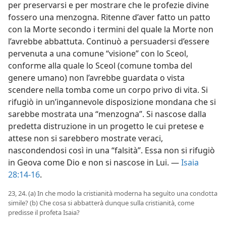
per preservarsi e per mostrare che le profezie divine
fossero una menzogna. Ritenne d’aver fatto un patto
con la Morte secondo i termini del quale la Morte non
l’avrebbe abbattuta. Continuò a persuadersi d’essere
pervenuta a una comune “visione” con lo Sceol,
conforme alla quale lo Sceol (comune tomba del
genere umano) non l’avrebbe guardata o vista
scendere nella tomba come un corpo privo di vita. Si
rifugiò in un’ingannevole disposizione mondana che si
sarebbe mostrata una “menzogna”. Si nascose dalla
predetta distruzione in un progetto le cui pretese e
attese non si sarebbero mostrate veraci,
nascondendosi così in una “falsità”. Essa non si rifugiò
in Geova come Dio e non si nascose in Lui. —
Isaia
28:14-16
.
23, 24. (a) In che modo la cristianità moderna ha seguìto una condotta
simile? (b) Che cosa si abbatterà dunque sulla cristianità, come
predisse il profeta Isaia?