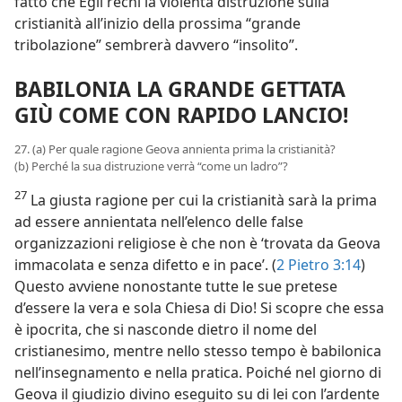
fatto che Egli rechi la violenta distruzione sulla
cristianità all’inizio della prossima “grande
tribolazione” sembrerà davvero “insolito”.
BABILONIA LA GRANDE GETTATA
GIÙ COME CON RAPIDO LANCIO!
27. (a) Per quale ragione Geova annienta prima la cristianità?
(b) Perché la sua distruzione verrà “come un ladro”?
27
La giusta ragione per cui la cristianità sarà la prima
ad essere annientata nell’elenco delle false
organizzazioni religiose è che non è ‘trovata da Geova
immacolata e senza difetto e in pace’. (
2 Pietro 3:14
)
Questo avviene nonostante tutte le sue pretese
d’essere la vera e sola Chiesa di Dio! Si scopre che essa
è ipocrita, che si nasconde dietro il nome del
cristianesimo, mentre nello stesso tempo è babilonica
nell’insegnamento e nella pratica. Poiché nel giorno di
Geova il giudizio divino eseguito su di lei con l’ardente