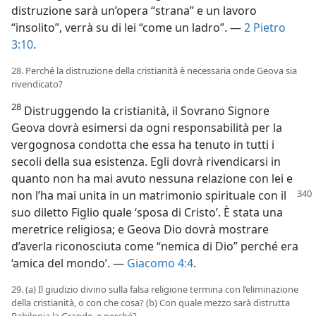
distruzione sarà un’opera “strana” e un lavoro
“insolito”, verrà su di lei “come un ladro”. —
2 Pietro
3:10
.
28. Perché la distruzione della cristianità è necessaria onde Geova sia
rivendicato?
28
Distruggendo la cristianità, il Sovrano Signore
Geova dovrà esimersi da ogni responsabilità per la
vergognosa condotta che essa ha tenuto in tutti i
secoli della sua esistenza. Egli dovrà rivendicarsi in
quanto non ha mai avuto nessuna relazione con lei e
non l’ha mai unita in un matrimonio spirituale
con il
suo diletto Figlio quale ‘sposa di Cristo’. È stata una
meretrice religiosa; e Geova Dio dovrà mostrare
d’averla riconosciuta come “nemica di Dio” perché era
‘amica del mondo’. —
Giacomo 4:4
.
29. (a) Il giudizio divino sulla falsa religione termina con l’eliminazione
della cristianità, o con che cosa? (b) Con quale mezzo sarà distrutta
Babilonia la Grande, e perché?