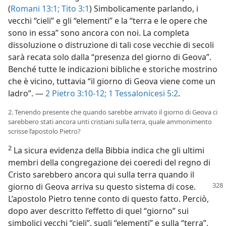
(
Romani 13:1;
Tito 3:1
) Simbolicamente parlando, i
vecchi “cieli” e gli “elementi” e la “terra e le opere che
sono in essa” sono ancora con noi. La completa
dissoluzione o distruzione di tali cose vecchie di secoli
sarà recata solo dalla “presenza del giorno di Geova”.
Benché tutte le indicazioni bibliche e storiche mostrino
che è vicino, tuttavia “il giorno di Geova viene come un
ladro”. —
2 Pietro 3:10-12;
1 Tessalonicesi 5:2
.
2. Tenendo presente che quando sarebbe arrivato il giorno di Geova ci
sarebbero stati ancora unti cristiani sulla terra, quale ammonimento
scrisse l’apostolo Pietro?
2
La sicura evidenza della Bibbia indica che gli ultimi
membri della congregazione dei coeredi del regno di
Cristo sarebbero ancora qui sulla terra quando il
giorno di Geova arriva su questo sistema
di cose.
L’apostolo Pietro tenne conto di questo fatto. Perciò,
dopo aver descritto l’effetto di quel “giorno” sui
simbolici vecchi “cieli”, sugli “elementi” e sulla “terra”,