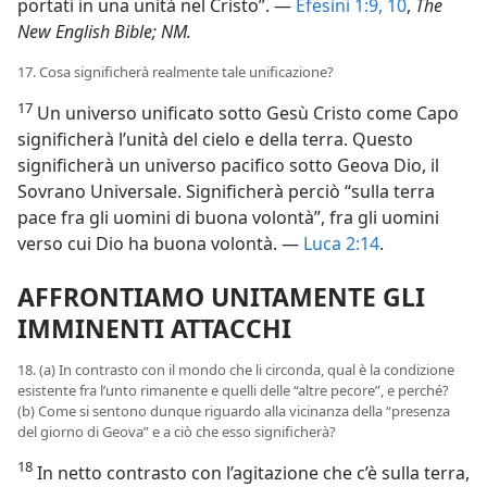
portati in una unità nel Cristo”. —
Efesini 1:9, 10
,
The
New English Bible; NM.
17. Cosa significherà realmente tale unificazione?
17
Un universo unificato sotto Gesù Cristo come Capo
significherà l’unità del cielo e della terra. Questo
significherà un universo pacifico sotto Geova Dio, il
Sovrano Universale. Significherà perciò “sulla terra
pace fra gli uomini di buona volontà”, fra gli uomini
verso cui Dio ha buona volontà. —
Luca 2:14
.
AFFRONTIAMO UNITAMENTE GLI
IMMINENTI ATTACCHI
18. (a) In contrasto con il mondo che li circonda, qual è la condizione
esistente fra l’unto rimanente e quelli delle “altre pecore”, e perché?
(b) Come si sentono dunque riguardo alla vicinanza della “presenza
del giorno di Geova” e a ciò che esso significherà?
18
In netto contrasto con l’agitazione che c’è sulla terra,