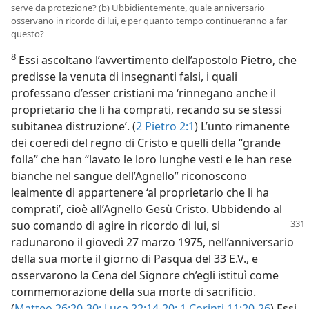
serve da protezione? (b) Ubbidientemente, quale anniversario
osservano in ricordo di lui, e per quanto tempo continueranno a far
questo?
8
Essi ascoltano l’avvertimento dell’apostolo Pietro, che
predisse la venuta di insegnanti falsi, i quali
professano d’esser cristiani ma ‘rinnegano anche il
proprietario che li ha comprati, recando su se stessi
subitanea distruzione’. (
2 Pietro 2:1
) L’unto rimanente
dei coeredi del regno di Cristo e quelli della “grande
folla” che han “lavato le loro lunghe vesti e le han rese
bianche nel sangue dell’Agnello” riconoscono
lealmente di appartenere ‘al proprietario che li ha
comprati’, cioè all’Agnello Gesù Cristo. Ubbidendo al
suo comando di agire in ricordo di lui,
si
radunarono il giovedì 27 marzo 1975, nell’anniversario
della sua morte il giorno di Pasqua del 33 E.V., e
osservarono la Cena del Signore ch’egli istituì come
commemorazione della sua morte di sacrificio.
(
Matteo 26:20-30;
Luca 22:14-20;
1 Corinti 11:20-26
) Essi