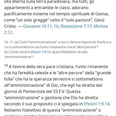
vita eterna sulla terra paradisiaca, ma tutti, gli
appartenenti a entrambe le classi, adorano
pacificamente insieme nel tempio spirituale di Geova,
come “un solo gregge” sotto il “solo pastore”, Gesù
Cristo. —
Giovanni 10:11,
16;
Rivelazione 7:17;
Michea
2:12
.
10, 11. (a) Cos’è l’“amministrazione” a cui si riferisce l’apostolo Paolo e a
cui si sottomettono sia l’unto rimanente che le “altre pecore”?
(b) Come mostra
Efesini 1:9-14
, qual è l’obiettivo di tale
“amministrazione”?
10
A favore della vera pace cristiana, l’unto rimanente
che ha l’eredità celeste e le “altre pecore” della “grande
folla” che ha la speranza terrestre si sottomettono
all’“amministrazione” di Dio, che egli ha diretta dal
giorno di Pentecoste del 33 E.V. Questa
“amministrazione” o gestione che Dio ha diretta
secondo il suo proposito ci è spiegata in
Efesini 1:9-14
.
Notiamo l’obiettivo di questa “amministrazione” o