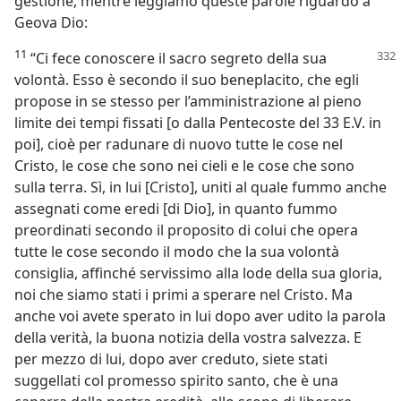
gestione, mentre leggiamo queste parole riguardo a
Geova Dio:
11
“Ci fece conoscere il sacro segreto della sua
volontà. Esso è secondo il suo beneplacito, che egli
propose in se stesso per l’amministrazione al pieno
limite dei tempi fissati [o dalla Pentecoste del 33 E.V. in
poi], cioè per radunare di nuovo tutte le cose nel
Cristo, le cose che sono nei cieli e le cose che sono
sulla terra. Sì, in lui [Cristo], uniti al quale fummo anche
assegnati come eredi [di Dio], in quanto fummo
preordinati secondo il proposito di colui che opera
tutte le cose secondo il modo che la sua volontà
consiglia, affinché servissimo alla lode della sua gloria,
noi che siamo stati i primi a sperare nel Cristo. Ma
anche voi avete sperato in lui dopo aver udito la parola
della verità, la buona notizia della vostra salvezza. E
per mezzo di lui, dopo aver creduto, siete stati
suggellati col promesso spirito santo, che è una