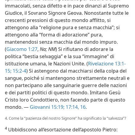
immacolati, senza difetto e in pace dinanzi al Supremo
Giudice, il Sovrano Signore Geova. Nonostante tutte le
crescenti pressioni di questo mondo afflitto, si
attengono alla “religione pura e senza macchia”; si
attengono alla “forma di adorazione” pura,
mantenendosi senza macchia dal mondo impuro.
(
Giacomo 1:27
,
Na; NM
) Si rifiutano di adorare la
politica “bestia selvaggia” e la sua “immagine” di
istituzione umana, le Nazioni Unite. (
Rivelazione 13:1-
15;
15:2-4
) Si astengono dal macchiarsi della colpa del
sangue, poiché si mantengono strettamente neutrali e
non partecipano alle sanguinarie guerre delle nazioni
e dei partiti politici di questo mondo. Imitano Gesù
Cristo loro Condottiero, non facendo parte di questo
mondo. —
Giovanni 15:19;
17:14,
16
.
4. Come la “pazienza del nostro Signore” ha significato la “salvezza”?
4
Ubbidiscono all’esortazione dell’apostolo Pietro: