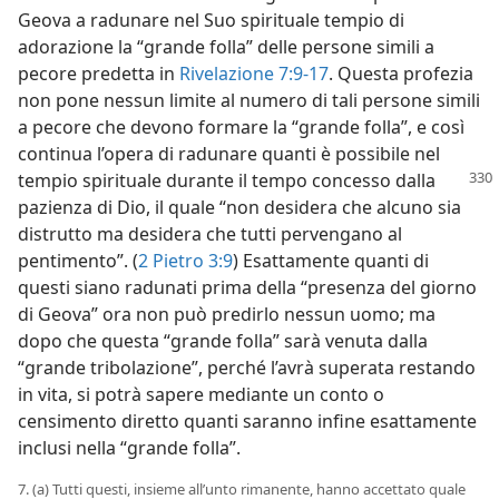
Geova a radunare nel Suo spirituale tempio di
adorazione la “grande folla” delle persone simili a
pecore predetta in
Rivelazione 7:9-17
. Questa profezia
non pone nessun limite al numero di tali persone simili
a pecore che devono formare la “grande folla”, e così
continua l’opera di radunare quanti è possibile nel
tempio spirituale
durante il tempo concesso dalla
pazienza di Dio, il quale “non desidera che alcuno sia
distrutto ma desidera che tutti pervengano al
pentimento”. (
2 Pietro 3:9
) Esattamente quanti di
questi siano radunati prima della “presenza del giorno
di Geova” ora non può predirlo nessun uomo; ma
dopo che questa “grande folla” sarà venuta dalla
“grande tribolazione”, perché l’avrà superata restando
in vita, si potrà sapere mediante un conto o
censimento diretto quanti saranno infine esattamente
inclusi nella “grande folla”.
7. (a) Tutti questi, insieme all’unto rimanente, hanno accettato quale