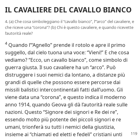
IL CAVALIERE DEL CAVALLO BIANCO
4. (a) Che cosa simboleggiano il “cavallo bianco”, l’“arco” del cavaliere, e
che riceve una “corona”? (b) Chi è questo cavaliere, e quando ricevette
l’autorità reale?
4
Quando l’“Agnello” prende il rotolo e apre il primo
suggello, dal cielo tuona una voce: “Vieni!” E che cosa
vediamo? “Ecco, un cavallo bianco”, come simbolo di
guerra giusta. Il suo cavaliere ha un “arco”. Può
distruggere i suoi nemici da lontano, a distanze più
grandi di quelle che possono essere percorse dai
missili balistici intercontinentali fatti dall’uomo. Gli
viene data una “corona”, e questo indica il moderno
anno 1914, quando Geova gli dà l’autorità reale sulle
nazioni. Questo “Signore dei signori e Re dei re”,
essendo molto più potente dei piccoli signori e re
umani, trionferà su tutti i nemici della giustizia,
insieme ai “chiamati ed eletti
e fedeli” cristiani unti