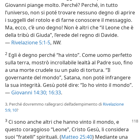
Giovanni piange molto. Perché? Perché, in tutto
l’universo, non si poté trovare nessuno degno di aprire
i suggelli del rotolo e di farne conoscere il messaggio.
Ma, ecco, c’è uno degno! Non è altri che “il Leone che è
della tribù di Giuda”, l’erede del regno di Davide.
—
Rivelazione 5:1-5
,
NW.
2
Egli è degno perché “ha vinto”. Come uomo perfetto
sulla terra, mostrò incrollabile lealtà al Padre suo, fino
a una morte crudele su un palo di tortura. “Il
governante del mondo”, Satana, non poté infrangere
la sua integrità. Gesù poté dire: “Io ho vinto il mondo”.
—
Giovanni 14:30;
16:33
.
3. Perché dovremmo rallegrarci dell’adempimento di
Rivelazione
5:9, 10
?
3
Ci sono anche altri che hanno vinto il mondo,
e
questo coraggioso “Leone”, Cristo Gesù, li considera
suoi “fratelli” spirituali. (
Matteo 25:40
) Mediante una