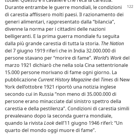
Durante entrambe le guerre mondiali, le
condizioni
di carestia afflissero molti paesi. Il razionamento dei
generi alimentari, rappresentato dalla “bilancia”,
divenne la norma per i cittadini delle nazioni
belligeranti. E la prima guerra mondiale fu seguita
dalla più grande carestia di tutta la storia.
The Nation
del 7 giugno 1919 riferì che in India 32.000.000 di
persone stavano per “morire di fame”.
World’s Work
del
marzo 1921 dichiarò che nella sola Cina settentrionale
15.000 persone morivano di fame ogni giorno. La
pubblicazione
Current History Magazine
del
Times
di New
York dell’ottobre 1921 riportò una notizia inglese
secondo cui in Russia “non meno di 35.000.000 di
persone erano minacciate dal sinistro spettro della
carestia e della pestilenza”. Condizioni di carestia simili
prevalevano dopo la seconda guerra mondiale,
quando la rivista
Look
dell’11 giugno 1946 riferì: “Un
quarto del mondo oggi muore di fame”.