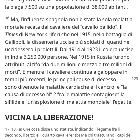
la piaga 7.500 su una popolazione di 38.000 abitanti.
16
Ma, l’influenza spagnola non è stata la sola malattia
mortale recata dal cavaliere del “cavallo pallido”. Il
Times
di New York riferì che nel 1915, nella battaglia di
Gallipoli, la dissenteria uccise più soldati di quanti ne
uccidessero i proiettili. Dal 1914 al 1923 il colera uccise
in India 3.250.000 persone. Nel 1915 in Russia furono
attribuiti al tifo “da due milioni e mezzo a tre milioni di
morti”. E mentre il cavaliere continua a galoppare in
tempi più recenti,
le principali cause di decesso
sono divenute le malattie cardiache e il cancro, e “la
causa di decesso Nº 2 fra le malattie contagiose” la
sifilide e “un’esplosione di malattia mondiale” l’epatite.
VICINA LA LIBERAZIONE!
17, 18. (a) Che cosa disse uno statista, indicando il legame fra il
secondo, il terzo e il quarto cavaliere? (b) Ma chi trascurano i capi del