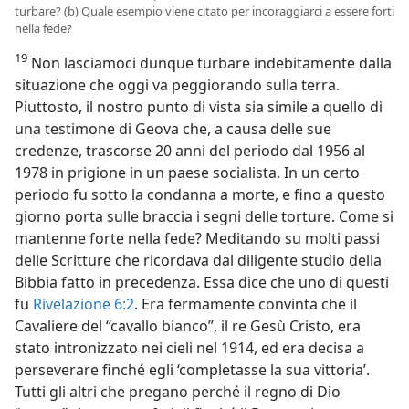
turbare? (b) Quale esempio viene citato per incoraggiarci a essere forti
nella fede?
19
Non lasciamoci dunque turbare indebitamente dalla
situazione che oggi va peggiorando sulla terra.
Piuttosto, il nostro punto di vista sia simile a quello di
una testimone di Geova che, a causa delle sue
credenze, trascorse 20 anni del periodo dal 1956 al
1978 in prigione in un paese socialista. In un certo
periodo fu sotto la condanna a morte, e fino a questo
giorno porta sulle braccia i segni delle torture. Come si
mantenne forte nella fede? Meditando su molti passi
delle Scritture che ricordava dal diligente studio della
Bibbia fatto in precedenza. Essa dice che uno di questi
fu
Rivelazione 6:2
. Era fermamente convinta che il
Cavaliere del “cavallo bianco”, il re Gesù Cristo, era
stato intronizzato nei cieli nel 1914, ed era decisa a
perseverare finché egli ‘completasse la sua vittoria’.
Tutti gli altri che pregano perché il regno di Dio