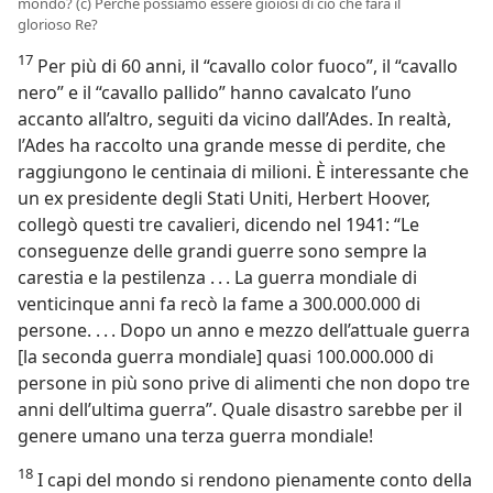
mondo? (c) Perché possiamo essere gioiosi di ciò che farà il
glorioso Re?
17
Per più di 60 anni, il “cavallo color fuoco”, il “cavallo
nero” e il “cavallo pallido” hanno cavalcato l’uno
accanto all’altro, seguiti da vicino dall’Ades. In realtà,
l’Ades ha raccolto una grande messe di perdite, che
raggiungono le centinaia di milioni. È interessante che
un ex presidente degli Stati Uniti, Herbert Hoover,
collegò questi tre cavalieri, dicendo nel 1941: “Le
conseguenze delle grandi guerre sono sempre la
carestia e la pestilenza . . . La guerra mondiale di
venticinque anni fa recò la fame a 300.000.000 di
persone. . . . Dopo un anno e mezzo dell’attuale guerra
[la seconda guerra mondiale] quasi 100.000.000 di
persone in più sono prive di alimenti che non dopo tre
anni dell’ultima guerra”. Quale disastro sarebbe per il
genere umano una terza guerra mondiale!
18
I capi del mondo si rendono pienamente conto della