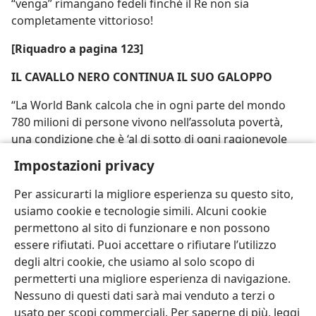
“venga” rimangano fedeli finché il Re non sia
completamente vittorioso!
[Riquadro a pagina 123]
IL CAVALLO NERO CONTINUA IL SUO GALOPPO
“La World Bank calcola che in ogni parte del mondo
780 milioni di persone vivono nell’assoluta povertà,
una condizione che è ‘al di sotto di ogni ragionevole
definizione della decenza umana’”. — “Free Press” di
Impostazioni privacy
Detroit, 1º settembre 1980
Per assicurarti la migliore esperienza su questo sito,
usiamo cookie e tecnologie simili. Alcuni cookie
permettono al sito di funzionare e non possono
essere rifiutati. Puoi accettare o rifiutare l’utilizzo
degli altri cookie, che usiamo al solo scopo di
permetterti una migliore esperienza di navigazione.
Nessuno di questi dati sarà mai venduto a terzi o
usato per scopi commerciali. Per saperne di più, leggi