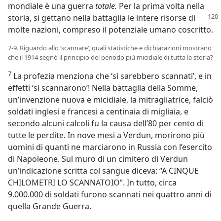
mondiale è una guerra
totale.
Per la prima volta nella
storia, si gettano nella battaglia
le intere risorse di
molte nazioni, compreso il potenziale umano coscritto.
7-9. Riguardo allo ‘scannare’, quali statistiche e dichiarazioni mostrano
che il 1914 segnò il principio del periodo più micidiale di tutta la storia?
7
La profezia menziona che ‘si sarebbero scannati’, e in
effetti ‘si scannarono’! Nella battaglia della Somme,
un’invenzione nuova e micidiale, la mitragliatrice, falciò
soldati inglesi e francesi a centinaia di migliaia, e
secondo alcuni calcoli fu la causa dell’80 per cento di
tutte le perdite. In nove mesi a Verdun, morirono più
uomini di quanti ne marciarono in Russia con l’esercito
di Napoleone. Sul muro di un cimitero di Verdun
un’indicazione scritta col sangue diceva: “A CINQUE
CHILOMETRI LO SCANNATOIO”. In tutto, circa
9.000.000 di soldati furono scannati nei quattro anni di
quella Grande Guerra.