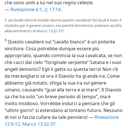
che sono uniti a lui nel suo regno celeste.
—
Rivelazione 6:1, 2;
17:14
.
5. (a) Quale vittoria iniziale riporta questo cavaliere? (b) Qual è stato il
risultato per il genere umano, ma perché dovremmo prestare ascolto
all’avvertimento di
Marco 13:32-37
?
5
Questo cavaliere sul “cavallo bianco” è un potente
vincitore. Cosa potrebbe dunque essere più
appropriato, quando comincia la sua cavalcata, se non
che cacci dal cielo “l’originale serpente” Satana e i suoi
angeli demonici? Egli li getta su questa terra! Non c’è
da meravigliarsi se ora il Diavolo ha grande ira. Come
abbiamo già notato, sfoga la sua ira sul genere
umano, causando “guai alla terra e al mare”. Il Diavolo
sa che ha solo “un breve periodo di tempo”, ma è
molto insidioso. Vorrebbe indurci a pensare che gli
“ultimi giorni” si estendano al lontano futuro. Nessuno
di noi si faccia cullare da tale pensiero! —
Rivelazione
12:9-12;
Marco 13:32-37
.