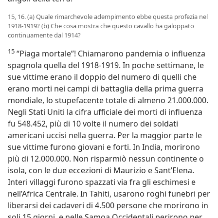
15, 16. (a) Quale rimarchevole adempimento ebbe questa profezia nel
1918-1919? (b) Che cosa mostra che questo cavallo ha galoppato
continuamente dal 1914?
15
“Piaga mortale”! Chiamarono pandemia o influenza
spagnola quella del 1918-1919. In poche settimane, le
sue vittime erano il doppio del numero di quelli che
erano morti nei campi di battaglia della prima guerra
mondiale, lo stupefacente totale di almeno 21.000.000.
Negli Stati Uniti la cifra ufficiale dei morti di influenza
fu 548.452, più di 10 volte il numero dei soldati
americani uccisi nella guerra. Per la maggior parte le
sue vittime furono giovani e forti. In India, morirono
più di 12.000.000. Non risparmiò nessun continente o
isola, con le due eccezioni di Maurizio e Sant’Elena.
Interi villaggi furono spazzati via fra gli eschimesi e
nell’Africa Centrale. In Tahiti, usarono roghi funebri per
liberarsi dei cadaveri di 4.500 persone che morirono in
soli 15 giorni, e nelle Samoa Occidentali perirono per