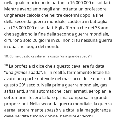
nella quale morirono in battaglia 16.000.000 di soldati.
Mentre avanziamo negli anni ottanta un professore
ungherese calcola che nei tre decenni dopo la fine
della seconda guerra mondiale, caddero in battaglia
altri 25.000.000 di soldati. Egli afferma che nei 33 anni
che seguirono la fine della seconda guerra mondiale,
ci furono solo 26 giorni in cui non ci fu nessuna guerra
in qualche luogo del mondo.
10. Come questo cavaliere ha usato “una grande spada”?
10
La profezia ci dice che a questo cavaliere fu data
“una
grande
spada”. E, in realtà, l’armamento letale ha
avuto una parte notevole nel massacro delle guerre di
questo 20º secolo. Nella prima guerra mondiale, gas
asfissianti, armi automatiche, carri armati, aeroplani e
sottomarini fecero la loro prima comparsa in grandi
proporzioni. Nella seconda guerra mondiale, la guerra
aerea letteralmente spazzò via città, e la maggioranza
delle perdite furono donne, bambini e vecchi