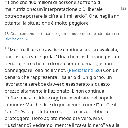
ritiene che 460 milioni di persone soffrono di
malnutrizione; un’interpretazione
più liberale
potrebbe portare la cifra a 1 miliardo”. Ora, negli anni
ottanta, la situazione è molto peggiore.
13. Quali condizioni e timori del giorno moderno sono adombrati in
Rivelazione 6:6
?
13
Mentre il terzo cavaliere continua la sua cavalcata,
dai cieli una voce grida: “Una chenice di grano per un
denaro, e tre chenici di orzo per un denaro; e non
danneggiare l’olio né il vino”. (
Rivelazione 6:6
) Con un
denaro che rappresenta il salario di un giorno, un
lavoratore sarebbe davvero esasperato a questo
prezzo altamente inflazionato. E non continua
l’inflazione a incidere oggi nelle entrate del popolo
comune? Ma che dire di quei generi come l’“olio” e il
“vino”? Avidi profittatori e altri ricchi vorrebbero
proteggere il loro agiato modo di vivere. Ma vi
riusciranno? Vedremo, mentre il “cavallo nero” va alla