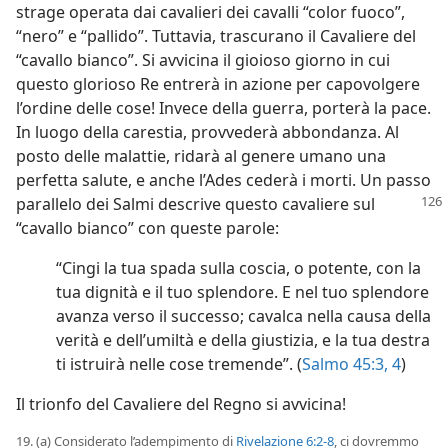
strage operata dai cavalieri dei cavalli “color fuoco”,
“nero” e “pallido”. Tuttavia, trascurano il Cavaliere del
“cavallo bianco”. Si avvicina il gioioso giorno in cui
questo glorioso Re entrerà in azione per capovolgere
l’ordine delle cose! Invece della guerra, porterà la pace.
In luogo della carestia, provvederà abbondanza. Al
posto delle malattie, ridarà al genere umano una
perfetta salute, e anche l’Ades cederà i morti. Un passo
parallelo dei Salmi descrive
questo cavaliere sul
“cavallo bianco” con queste parole:
“Cingi la tua spada sulla coscia, o potente, con la
tua dignità e il tuo splendore. E nel tuo splendore
avanza verso il successo; cavalca nella causa della
verità e dell’umiltà e della giustizia, e la tua destra
ti istruirà nelle cose tremende”. (
Salmo 45:3, 4
)
Il trionfo del Cavaliere del Regno si avvicina!
19. (a) Considerato l’adempimento di
Rivelazione 6:2-8
, ci dovremmo