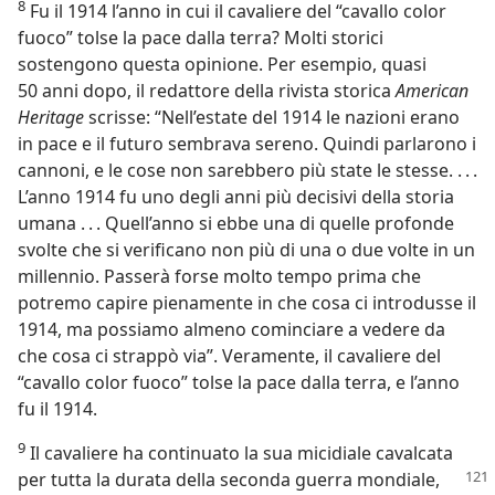
8
Fu il 1914 l’anno in cui il cavaliere del “cavallo color
fuoco” tolse la pace dalla terra? Molti storici
sostengono questa opinione. Per esempio, quasi
50 anni dopo, il redattore della rivista storica
American
Heritage
scrisse: “Nell’estate del 1914 le nazioni erano
in pace e il futuro sembrava sereno. Quindi parlarono i
cannoni, e le cose non sarebbero più state le stesse. . . .
L’anno 1914 fu uno degli anni più decisivi della storia
umana . . . Quell’anno si ebbe una di quelle profonde
svolte che si verificano non più di una o due volte in un
millennio. Passerà forse molto tempo prima che
potremo capire pienamente in che cosa ci introdusse il
1914, ma possiamo almeno cominciare a vedere da
che cosa ci strappò via”. Veramente, il cavaliere del
“cavallo color fuoco” tolse la pace dalla terra, e l’anno
fu il 1914.
9
Il cavaliere ha continuato la sua micidiale cavalcata
per tutta la durata della seconda guerra mondiale,