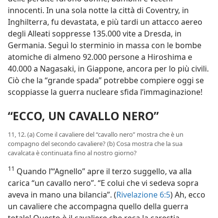
innocenti. In una sola notte la città di Coventry, in
Inghilterra, fu devastata, e più tardi un attacco aereo
degli Alleati soppresse 135.000 vite a Dresda, in
Germania. Seguì lo sterminio in massa con le bombe
atomiche di almeno 92.000 persone a Hiroshima e
40.000 a Nagasaki, in Giappone, ancora per lo più civili.
Ciò che la “grande spada” potrebbe compiere oggi se
scoppiasse la guerra nucleare sfida l’immaginazione!
“ECCO, UN CAVALLO NERO”
11, 12. (a) Come il cavaliere del “cavallo nero” mostra che è un
compagno del secondo cavaliere? (b) Cosa mostra che la sua
cavalcata è continuata fino al nostro giorno?
11
Quando l’“Agnello” apre il terzo suggello, va alla
carica “un cavallo nero”. “E colui che vi sedeva sopra
aveva in mano una bilancia”. (
Rivelazione 6:5
) Ah, ecco
un cavaliere che accompagna quello della guerra
totale! Questo è il cavaliere che reca la carestia.