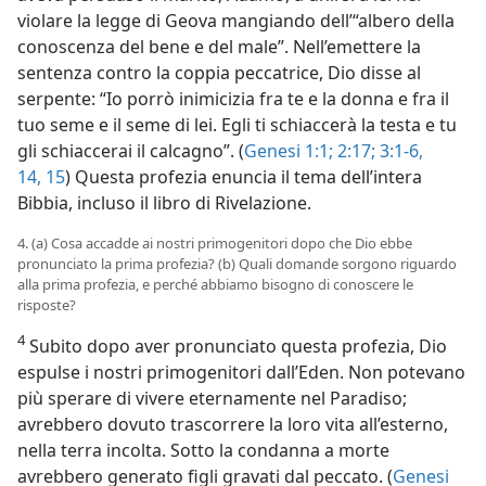
violare la legge di Geova mangiando dell’“albero della
conoscenza del bene e del male”. Nell’emettere la
sentenza contro la coppia peccatrice, Dio disse al
serpente: “Io porrò inimicizia fra te e la donna e fra il
tuo seme e il seme di lei. Egli ti schiaccerà la testa e tu
gli schiaccerai il calcagno”. (
Genesi 1:1;
2:17;
3:1-6,
14, 15
) Questa profezia enuncia il tema dell’intera
Bibbia, incluso il libro di Rivelazione.
4. (a) Cosa accadde ai nostri primogenitori dopo che Dio ebbe
pronunciato la prima profezia? (b) Quali domande sorgono riguardo
alla prima profezia, e perché abbiamo bisogno di conoscere le
risposte?
4
Subito dopo aver pronunciato questa profezia, Dio
espulse i nostri primogenitori dall’Eden. Non potevano
più sperare di vivere eternamente nel Paradiso;
avrebbero dovuto trascorrere la loro vita all’esterno,
nella terra incolta. Sotto la condanna a morte
avrebbero generato figli gravati dal peccato. (
Genesi