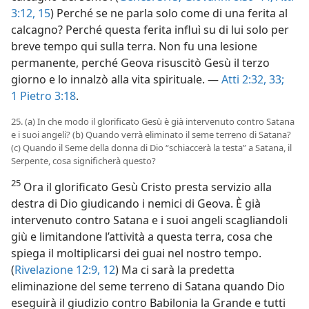
3:12,
15
) Perché se ne parla solo come di una ferita al
calcagno? Perché questa ferita influì su di lui solo per
breve tempo qui sulla terra. Non fu una lesione
permanente, perché Geova risuscitò Gesù il terzo
giorno e lo innalzò alla vita spirituale. —
Atti 2:32, 33;
1 Pietro 3:18
.
25. (a) In che modo il glorificato Gesù è già intervenuto contro Satana
e i suoi angeli? (b) Quando verrà eliminato il seme terreno di Satana?
(c) Quando il Seme della donna di Dio “schiaccerà la testa” a Satana, il
Serpente, cosa significherà questo?
25
Ora il glorificato Gesù Cristo presta servizio alla
destra di Dio giudicando i nemici di Geova. È già
intervenuto contro Satana e i suoi angeli scagliandoli
giù e limitandone l’attività a questa terra, cosa che
spiega il moltiplicarsi dei guai nel nostro tempo.
(
Rivelazione 12:9,
12
) Ma ci sarà la predetta
eliminazione del seme terreno di Satana quando Dio
eseguirà il giudizio contro Babilonia la Grande e tutti