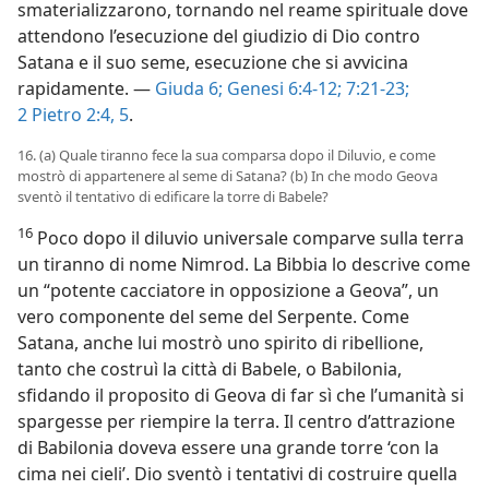
smaterializzarono, tornando nel reame spirituale dove
attendono l’esecuzione del giudizio di Dio contro
Satana e il suo seme, esecuzione che si avvicina
rapidamente. —
Giuda 6;
Genesi 6:4-12;
7:21-23;
2 Pietro 2:4, 5
.
16. (a) Quale tiranno fece la sua comparsa dopo il Diluvio, e come
mostrò di appartenere al seme di Satana? (b) In che modo Geova
sventò il tentativo di edificare la torre di Babele?
16
Poco dopo il diluvio universale comparve sulla terra
un tiranno di nome Nimrod. La Bibbia lo descrive come
un “potente cacciatore in opposizione a Geova”, un
vero componente del seme del Serpente. Come
Satana, anche lui mostrò uno spirito di ribellione,
tanto che costruì la città di Babele, o Babilonia,
sfidando il proposito di Geova di far sì che l’umanità si
spargesse per riempire la terra. Il centro d’attrazione
di Babilonia doveva essere una grande torre ‘con la
cima nei cieli’. Dio sventò i tentativi di costruire quella