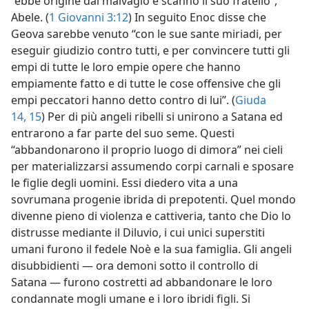
“ebbe origine dal malvagio e scannò il suo fratello”,
Abele. (
1 Giovanni 3:12
) In seguito Enoc disse che
Geova sarebbe venuto “con le sue sante miriadi, per
eseguir giudizio contro tutti, e per convincere tutti gli
empi di tutte le loro empie opere che hanno
empiamente fatto e di tutte le cose offensive che gli
empi peccatori hanno detto contro di lui”. (
Giuda
14, 15
) Per di più angeli ribelli si unirono a Satana ed
entrarono a far parte del suo seme. Questi
“abbandonarono il proprio luogo di dimora” nei cieli
per materializzarsi assumendo corpi carnali e sposare
le figlie degli uomini. Essi diedero vita a una
sovrumana progenie ibrida di prepotenti. Quel mondo
divenne pieno di violenza e cattiveria, tanto che Dio lo
distrusse mediante il Diluvio, i cui unici superstiti
umani furono il fedele Noè e la sua famiglia. Gli angeli
disubbidienti — ora demoni sotto il controllo di
Satana — furono costretti ad abbandonare le loro
condannate mogli umane e i loro ibridi figli. Si