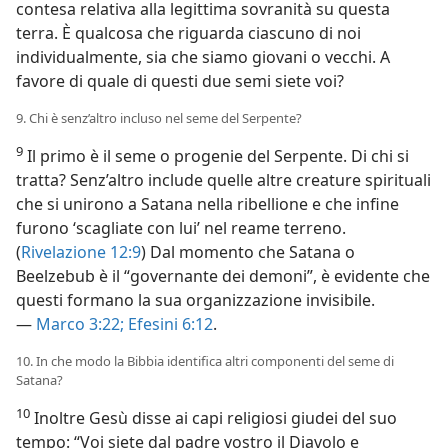
contesa relativa alla legittima sovranità su questa
terra. È qualcosa che riguarda ciascuno di noi
individualmente, sia che siamo giovani o vecchi. A
favore di quale di questi due semi siete voi?
9. Chi è senz’altro incluso nel seme del Serpente?
9
Il primo è il seme o progenie del Serpente. Di chi si
tratta? Senz’altro include quelle altre creature spirituali
che si unirono a Satana nella ribellione e che infine
furono ‘scagliate con lui’ nel reame terreno.
(
Rivelazione 12:9
) Dal momento che Satana o
Beelzebub è il “governante dei demoni”, è evidente che
questi formano la sua organizzazione invisibile.
—
Marco 3:22;
Efesini 6:12
.
10. In che modo la Bibbia identifica altri componenti del seme di
Satana?
10
Inoltre Gesù disse ai capi religiosi giudei del suo
tempo: “Voi siete dal padre vostro il Diavolo e