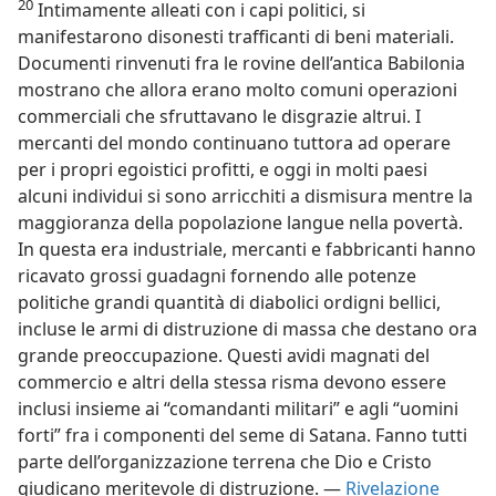
20
Intimamente alleati con i capi politici, si
manifestarono disonesti trafficanti di beni materiali.
Documenti rinvenuti fra le rovine dell’antica Babilonia
mostrano che allora erano molto comuni operazioni
commerciali che sfruttavano le disgrazie altrui. I
mercanti del mondo continuano tuttora ad operare
per i propri egoistici profitti, e oggi in molti paesi
alcuni individui si sono arricchiti a dismisura mentre la
maggioranza della popolazione langue nella povertà.
In questa era industriale, mercanti e fabbricanti hanno
ricavato grossi guadagni fornendo alle potenze
politiche grandi quantità di diabolici ordigni bellici,
incluse le armi di distruzione di massa che destano ora
grande preoccupazione. Questi avidi magnati del
commercio e altri della stessa risma devono essere
inclusi insieme ai “comandanti militari” e agli “uomini
forti” fra i componenti del seme di Satana. Fanno tutti
parte dell’organizzazione terrena che Dio e Cristo
giudicano meritevole di distruzione. —
Rivelazione