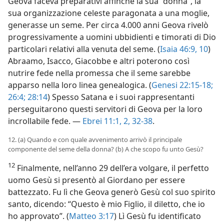
Geova faceva preparativi affinché la sua “donna”, la
sua organizzazione celeste paragonata a una moglie,
generasse un seme. Per circa 4.000 anni Geova rivelò
progressivamente a uomini ubbidienti e timorati di Dio
particolari relativi alla venuta del seme. (
Isaia 46:9, 10
)
Abraamo, Isacco, Giacobbe e altri poterono così
nutrire fede nella promessa che il seme sarebbe
apparso nella loro linea genealogica. (
Genesi 22:15-18;
26:4;
28:14
) Spesso Satana e i suoi rappresentanti
perseguitarono questi servitori di Geova per la loro
incrollabile fede. —
Ebrei 11:1, 2,
32-38
.
12. (a) Quando e con quale avvenimento arrivò il principale
componente del seme della donna? (b) A che scopo fu unto Gesù?
12
Finalmente, nell’anno 29 dell’era volgare, il perfetto
uomo Gesù si presentò al Giordano per essere
battezzato. Fu lì che Geova generò Gesù col suo spirito
santo, dicendo: “Questo è mio Figlio, il diletto, che io
ho approvato”. (
Matteo 3:17
) Lì Gesù fu identificato