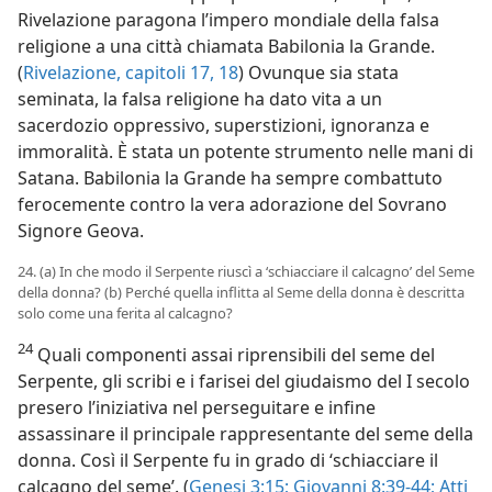
Rivelazione paragona l’impero mondiale della falsa
religione a una città chiamata Babilonia la Grande.
(
Rivelazione, capitoli 17,
18
) Ovunque sia stata
seminata, la falsa religione ha dato vita a un
sacerdozio oppressivo, superstizioni, ignoranza e
immoralità. È stata un potente strumento nelle mani di
Satana. Babilonia la Grande ha sempre combattuto
ferocemente contro la vera adorazione del Sovrano
Signore Geova.
24. (a) In che modo il Serpente riuscì a ‘schiacciare il calcagno’ del Seme
della donna? (b) Perché quella inflitta al Seme della donna è descritta
solo come una ferita al calcagno?
24
Quali componenti assai riprensibili del seme del
Serpente, gli scribi e i farisei del giudaismo del I secolo
presero l’iniziativa nel perseguitare e infine
assassinare il principale rappresentante del seme della
donna. Così il Serpente fu in grado di ‘schiacciare il
calcagno del seme’. (
Genesi 3:15;
Giovanni 8:39-44;
Atti