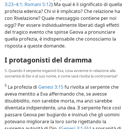
3:23–4:1;
Romani 5:12
) Ma qual è il significato di quella
profezia edenica? Chi vi è implicato? Che relazione ha
con Rivelazione? Quale messaggio contiene per noi
oggi? Per essere individualmente liberati dagli effetti
del tragico evento che spinse Geova a pronunciare
quella profezia, è indispensabile che conosciamo la
risposta a queste domande.
I protagonisti del dramma
5. Quando il serpente ingannò Eva, cosa avvenne in relazione alla
sovranità di Dio e al suo nome, e come sarà risolta la controversia?
5
La profezia di
Genesi 3:15
fu rivolta al serpente che
aveva mentito a Eva affermando che, se avesse
disubbidito, non sarebbe morta, ma anzi sarebbe
diventata indipendente, una dea. Il serpente fece così
passare Geova per bugiardo e insinuò che gli uomini
potevano migliorare la loro sorte rigettando la
suprema autorità di Dio. (
Genesi 3:1-5
) La sovranità di