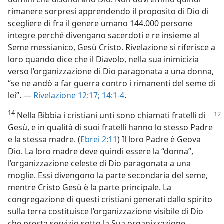
rimanere sorpresi apprendendo il proposito di Dio di
scegliere di fra il genere umano 144.000 persone
integre perché divengano sacerdoti e re insieme al
Seme messianico, Gesù Cristo. Rivelazione si riferisce a
loro quando dice che il Diavolo, nella sua inimicizia
verso l’organizzazione di Dio paragonata a una donna,
“se ne andò a far guerra contro i rimanenti del seme di
lei”. —
Rivelazione 12:17;
14:1-4
.
14
Nella Bibbia i cristiani unti sono chiamati fratelli di
Gesù, e in qualità di suoi fratelli hanno lo stesso Padre
e la stessa madre. (
Ebrei 2:11
) Il loro Padre è Geova
Dio. La loro madre deve quindi essere la “donna”,
l’organizzazione celeste di Dio paragonata a una
moglie. Essi divengono la parte secondaria del seme,
mentre Cristo Gesù è la parte principale. La
congregazione di questi cristiani generati dallo spirito
sulla terra costituisce l’organizzazione visibile di Dio
che presta servizio sotto la Sua organizzazione