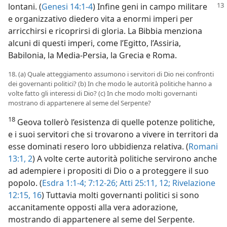
lontani. (
Genesi 14:1-4
) Infine geni in campo militare
e organizzativo diedero vita a enormi imperi per
arricchirsi e ricoprirsi di gloria. La Bibbia menziona
alcuni di questi imperi, come l’Egitto, l’Assiria,
Babilonia, la Media-Persia, la Grecia e Roma.
18. (a) Quale atteggiamento assumono i servitori di Dio nei confronti
dei governanti politici? (b) In che modo le autorità politiche hanno a
volte fatto gli interessi di Dio? (c) In che modo molti governanti
mostrano di appartenere al seme del Serpente?
18
Geova tollerò l’esistenza di quelle potenze politiche,
e i suoi servitori che si trovarono a vivere in territori da
esse dominati resero loro ubbidienza relativa. (
Romani
13:1, 2
) A volte certe autorità politiche servirono anche
ad adempiere i propositi di Dio o a proteggere il suo
popolo. (
Esdra 1:1-4;
7:12-26;
Atti 25:11, 12;
Rivelazione
12:15, 16
) Tuttavia molti governanti politici si sono
accanitamente opposti alla vera adorazione,
mostrando di appartenere al seme del Serpente.