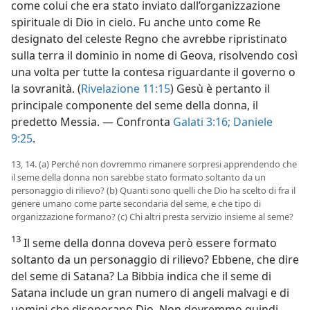
come colui che era stato inviato dall’organizzazione
spirituale di Dio in cielo. Fu anche unto come Re
designato del celeste Regno che avrebbe ripristinato
sulla terra il dominio in nome di Geova, risolvendo così
una volta per tutte la contesa riguardante il governo o
la sovranità. (
Rivelazione 11:15
) Gesù è pertanto il
principale componente del seme della donna, il
predetto Messia. — Confronta
Galati 3:16;
Daniele
9:25
.
13, 14. (a) Perché non dovremmo rimanere sorpresi apprendendo che
il seme della donna non sarebbe stato formato soltanto da un
personaggio di rilievo? (b) Quanti sono quelli che Dio ha scelto di fra il
genere umano come parte secondaria del seme, e che tipo di
organizzazione formano? (c) Chi altri presta servizio insieme al seme?
13
Il seme della donna doveva però essere formato
soltanto da un personaggio di rilievo? Ebbene, che dire
del seme di Satana? La Bibbia indica che il seme di
Satana include un gran numero di angeli malvagi e di
uomini che disonorano Dio. Non dovremmo quindi