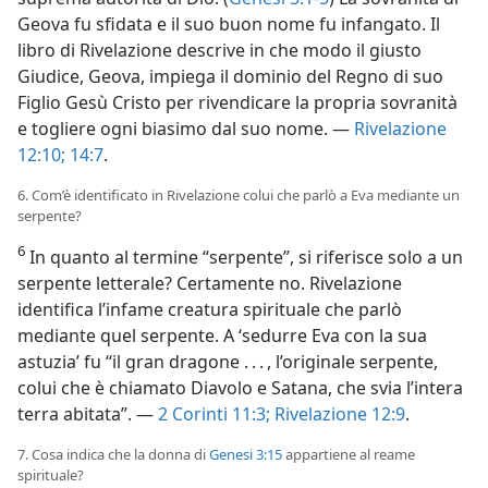
Geova fu sfidata e il suo buon nome fu infangato. Il
libro di Rivelazione descrive in che modo il giusto
Giudice, Geova, impiega il dominio del Regno di suo
Figlio Gesù Cristo per rivendicare la propria sovranità
e togliere ogni biasimo dal suo nome. —
Rivelazione
12:10;
14:7
.
6. Com’è identificato in Rivelazione colui che parlò a Eva mediante un
serpente?
6
In quanto al termine “serpente”, si riferisce solo a un
serpente letterale? Certamente no. Rivelazione
identifica l’infame creatura spirituale che parlò
mediante quel serpente. A ‘sedurre Eva con la sua
astuzia’ fu “il gran dragone . . . , l’originale serpente,
colui che è chiamato Diavolo e Satana, che svia l’intera
terra abitata”. —
2 Corinti 11:3;
Rivelazione 12:9
.
7. Cosa indica che la donna di
Genesi 3:15
appartiene al reame
spirituale?