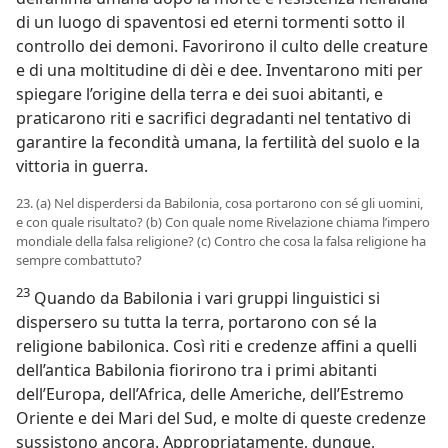
di un luogo di spaventosi ed eterni tormenti sotto il
controllo dei demoni. Favorirono il culto delle creature
e di una moltitudine di dèi e dee. Inventarono miti per
spiegare l’origine della terra e dei suoi abitanti, e
praticarono riti e sacrifici degradanti nel tentativo di
garantire la fecondità umana, la fertilità del suolo e la
vittoria in guerra.
23. (a) Nel disperdersi da Babilonia, cosa portarono con sé gli uomini,
e con quale risultato? (b) Con quale nome Rivelazione chiama l’impero
mondiale della falsa religione? (c) Contro che cosa la falsa religione ha
sempre combattuto?
23
Quando da Babilonia i vari gruppi linguistici si
dispersero su tutta la terra, portarono con sé la
religione babilonica. Così riti e credenze affini a quelli
dell’antica Babilonia fiorirono tra i primi abitanti
dell’Europa, dell’Africa, delle Americhe, dell’Estremo
Oriente e dei Mari del Sud, e molte di queste credenze
sussistono ancora. Appropriatamente, dunque,