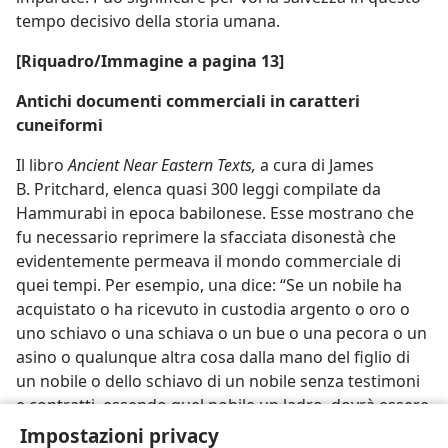
tempo decisivo della storia umana.
[Riquadro/Immagine a pagina 13]
Antichi documenti commerciali in caratteri
cuneiformi
Il libro
Ancient Near Eastern Texts,
a cura di James
B. Pritchard, elenca quasi 300 leggi compilate da
Hammurabi in epoca babilonese. Esse mostrano che
fu necessario reprimere la sfacciata disonestà che
evidentemente permeava il mondo commerciale di
quei tempi. Per esempio, una dice: “Se un nobile ha
acquistato o ha ricevuto in custodia argento o oro o
uno schiavo o una schiava o un bue o una pecora o un
asino o qualunque altra cosa dalla mano del figlio di
un nobile o dello schiavo di un nobile senza testimoni
e contratti, essendo quel nobile un ladro, dovrà essere
messo a morte”.
Impostazioni privacy