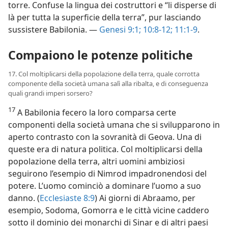
torre. Confuse la lingua dei costruttori e “li disperse di
là per tutta la superficie della terra”, pur lasciando
sussistere Babilonia. —
Genesi 9:1;
10:8-12;
11:1-9
.
Compaiono le potenze politiche
17. Col moltiplicarsi della popolazione della terra, quale corrotta
componente della società umana salì alla ribalta, e di conseguenza
quali grandi imperi sorsero?
17
A Babilonia fecero la loro comparsa certe
componenti della società umana che si svilupparono in
aperto contrasto con la sovranità di Geova. Una di
queste era di natura politica. Col moltiplicarsi della
popolazione della terra, altri uomini ambiziosi
seguirono l’esempio di Nimrod impadronendosi del
potere. L’uomo cominciò a dominare l’uomo a suo
danno. (
Ecclesiaste 8:9
) Ai giorni di Abraamo, per
esempio, Sodoma, Gomorra e le città vicine caddero
sotto il dominio dei monarchi di Sinar e di altri paesi