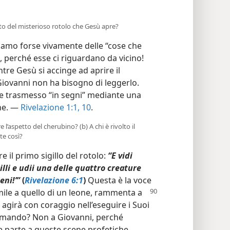
to del misterioso rotolo che Gesù apre?
ssiamo forse vivamente delle “cose che
, perché esse ci riguardano da vicino!
 Gesù si accinge ad aprire il
Giovanni non ha bisogno di leggerlo.
ne trasmesso “in segni” mediante una
one. —
Rivelazione 1:1,
10
.
 l’aspetto del cherubino? (b) A chi è rivolto il
te così?
il primo sigillo del rotolo:
“E vidi
illi e udii una delle quattro creature
eni!’”
(
Rivelazione 6:1
)
Questa è la voce
mile a quello di un leone, rammenta a
agirà con coraggio nell’eseguire i Suoi
 comando? Non a Giovanni, perché
e parte a queste scene profetiche.