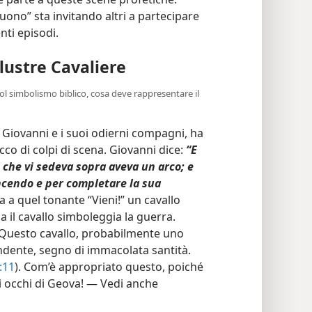
uono” sta invitando altri a partecipare
nti episodi.
illustre Cavaliere
col simbolismo biblico, cosa deve rappresentare il
i Giovanni e i suoi odierni compagni, ha
icco di colpi di scena. Giovanni dice:
“E
i che vi sedeva sopra aveva un arco; e
incendo e per completare la sua
ta a quel tonante “Vieni!” un cavallo
ia il cavallo simboleggia la guerra.
 Questo cavallo, probabilmente uno
endente, segno di immacolata santità.
:11
). Com’è appropriato questo, poiché
ti occhi di Geova! — Vedi anche