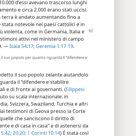
 10.000 d’essi avevano trascorso lunghi
amento e circa 2.000 erano stati uccisi.
 la terra è andato aumentando fino a
 stata notevole nei paesi cattolici e in
ù violenta,
come in Germania, Italia e
timoni attivi nel ministero di campo
0. —
Isaia 54:17;
Geremia 1:17-19
.
o il suo popolo per quanto riguarda il “difendere e
edetto il suo popolo zelante aiutandolo
guarda il “difendere e stabilire
li e di fronte ai governanti. (
Filippesi
uto su scala internazionale: in
dia, Svizzera, Swaziland, Turchia e altri
e dai testimoni di Geova presso la Corte
quelle che sanciscono il diritto di
nte e di casa in casa” e di astenersi da
 5:42;
20:20;
1 Corinti 10:14
) È stata così