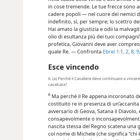
in cose tremende. Le tue frecce sono 
cadere popoli — nel cuore dei nemici de
indefinito, sì, per sempre; lo scettro de
Hai amato la giustizia e odii la malvagit
olio di esultanza più dei tuoi compag
profetica, Giovanni deve aver compreso c
quale Re. — Confronta
Ebrei 1:1, 2,
8, 9
Esce vincendo
6. (a) Perché il Cavaliere deve continuare a vincer
cavalcata?
6
Ma perché il Re appena incoronato d
costituito re in presenza di un’accanit
avversario di Geova, Satana il Diavolo, e
consapevolmente o inconsapevolmente, 
nascita stessa del Regno scatena una 
col nome di Michele (che significa “chi