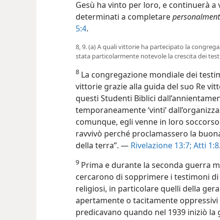
Gesù ha vinto per loro, e continuerà a
determinati a completare
personalment
5:4
.
8, 9. (a) A quali vittorie ha partecipato la congre
stata particolarmente notevole la crescita dei tes
8
La congregazione mondiale dei testim
vittorie grazie alla guida del suo Re vit
questi Studenti Biblici dall’annientam
temporaneamente ‘vinti’ dall’organizzaz
comunque, egli venne in loro soccorso l
ravvivò perché proclamassero la buona n
della terra”. —
Rivelazione 13:7;
Atti 1:8
9
Prima e durante la seconda guerra mond
cercarono di sopprimere i testimoni di 
religiosi, in particolare quelli della g
apertamente o tacitamente oppressivi d
predicavano quando nel 1939 iniziò la