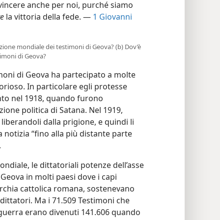
 vincere anche per noi, purché siamo
e
la vittoria della fede. —
1 Giovanni
gazione mondiale dei testimoni di Geova? (b) Dov’è
timoni di Geova?
oni di Geova ha partecipato a molte
torioso. In particolare egli protesse
ento nel 1918, quando furono
ione politica di Satana. Nel 1919,
iberandoli dalla prigione, e quindi li
otizia “fino alla più distante parte
.
iale, le dittatoriali potenze dell’asse
Geova in molti paesi dove i capi
erarchia cattolica romana, sostenevano
ittatori. Ma i 71.509 Testimoni che
 guerra erano divenuti 141.606 quando