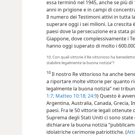
essa terminò nel 1945, anche se più di
anni in prigione e in campi di concentr
Il numero dei Testimoni attivi in tutta
superare oggi i sei milioni. La crescita è
paesi dove la persecuzione era stata pi
Giappone, dove complessivamente i Tes
hanno oggi superato di molto i 600.00
10. Con quali vittorie il Re vittorioso ha benedett
stabilire legalmente la buona notizia”?
10
Il nostro Re vittorioso ha anche ben
a riportare molte vittorie per quanto ri
legalmente la buona notizia” nei tribuna
1:7;
Matteo 10:18;
24:9
) Questo è avven
Argentina, Australia, Canada, Grecia, In
paesi. Fra le 50 vittorie legali ottenut
Suprema degli Stati Uniti ci sono state 
dichiarare la buona notizia “pubblicame
idolatriche cerimonie patriottiche. (
Atti