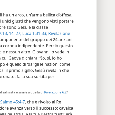
li ha un arco, un’arma bellica d’offesa,
 unici giusti che vengono visti portare
ore sono Gesù e la classe
:13, 14,
27;
Luca 1:31-33;
Rivelazione
omponente del gruppo dei 24 anziani
a corona indipendente. Perciò questo
o
e nessun altro. Giovanni lo vede in
cui Geova dichiara: “Io, sì, io ho
copo è quello di ‘dargli le nazioni come
ì il primo sigillo, Gesù rivela in che
onato, fa la sua sortita per
l salmista è simile a quella di
Rivelazione 6:2
?
n
Salmo 45:4-7
, che è rivolto al Re
dore avanza verso il successo; cavalca
lla giustizia, e la tua destra ti istruirà