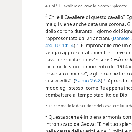
4. Chi è il Cavaliere del cavallo bianco? Spiegate.
4
Chi è il Cavaliere di questo cavallo? Eg
ma gli viene anche data una corona. Gli
delle corone durante il giorno del Sign
rappresentata dai 24 anziani. (
Daniele 7
4:4,
10;
14:14
)
È improbabile che un c
a
venga rappresentato mentre riceve un
cavaliere solitario dev’essere
Gesù Crist
cielo nello storico momento del 1914 in 
insediato il mio re”, e gli dice che lo s
sua eredità’. (
Salmo 2:6-8
)
Aprendo cos
b
modo egli stesso, come Re appena incor
combattere al tempo stabilito da Dio.
5. In che modo la descrizione del Cavaliere fatta da
5
Questa scena è in piena armonia co
intronizzato da Geova: “E nel tuo splen
nella causa della verità e dell’umiltà e de