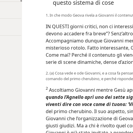
questo sistema di cose
1. In che modo Geova rivela a Giovanni il contenu
IN QUESTI giorni critici, non ci intere
devono accadere fra breve”? Senz’altro
Accompagniamo dunque Giovanni mentre
misterioso rotolo. Fatto interessante, 
Come mai? Perché il contenuto gli vie
serie di scene dinamiche, dense d’azi
2. (a) Cosa vede e ode Giovanni, e a cosa fa pensare
comando del primo cherubino, e perché risponde
2
Ascoltiamo Giovanni mentre Gesù apre 
quando l’Agnello aprì uno dei sette sig
viventi dire con voce come di tuono: ‘Vi
del
primo cherubino. Il suo aspetto, si
Giovanni che l’organizzazione di Geova 
giusti giudizi. Ma a chi è rivolto quel
Giovanni è già stato invitato a prender