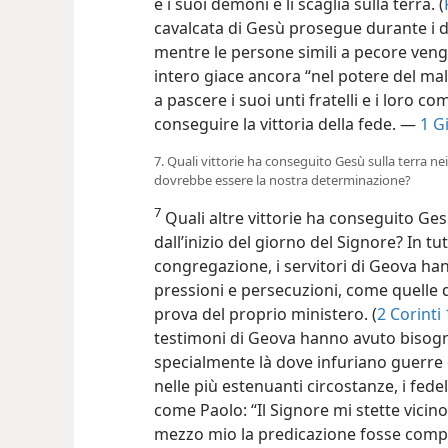
e i suoi demoni e li scaglia sulla terra. (
cavalcata
di Gesù prosegue durante i de
mentre le persone simili a pecore ven
intero giace ancora “nel potere del m
a pascere i suoi unti fratelli e i loro 
conseguire la vittoria della fede. —
1 G
7. Quali vittorie ha conseguito Gesù sulla terra ne
dovrebbe essere la nostra determinazione?
7
Quali altre vittorie ha conseguito Ges
dall’inizio del giorno del Signore? In 
congregazione, i servitori di Geova han
pressioni e persecuzioni, come quelle d
prova del proprio ministero. (
2 Corinti
testimoni di Geova hanno avuto bisogno
specialmente là dove infuriano guerre e
nelle più estenuanti circostanze, i fedel
come Paolo: “Il Signore mi stette vicin
mezzo mio la predicazione fosse compi