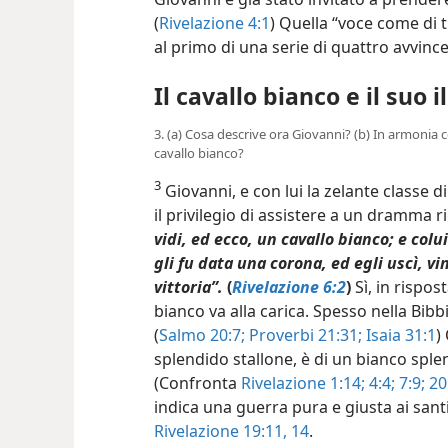
(
Rivelazione 4:1
) Quella “voce come di t
al primo di una serie di quattro avvince
Il cavallo bianco e il suo 
3. (a) Cosa descrive ora Giovanni? (b) In armonia 
cavallo bianco?
3
Giovanni, e con lui la zelante classe d
il privilegio di assistere a un dramma r
vidi, ed ecco, un cavallo bianco; e colu
gli fu data una corona, ed egli uscì, v
vittoria”.
(
Rivelazione 6:2
)
Sì, in rispos
bianco va alla carica. Spesso nella Bibb
(
Salmo 20:7;
Proverbi 21:31;
Isaia 31:1
)
splendido stallone, è di un bianco spl
(Confronta
Rivelazione 1:14;
4:4;
7:9;
20
indica una guerra pura e giusta ai san
Rivelazione 19:11,
14
.