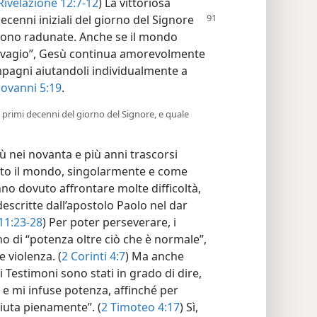
Rivelazione 12:7-12
) La vittoriosa
cenni iniziali del giorno del Signore
gono radunate. Anche se il mondo
alvagio”, Gesù continua amorevolmente
compagni aiutandoli individualmente a
iovanni 5:19
.
i primi decenni del giorno del Signore, e quale
ù nei novanta e più anni trascorsi
tutto il mondo, singolarmente e come
no dovuto affrontare molte difficoltà,
escritte dall’apostolo Paolo nel dar
 11:23-28
) Per poter perseverare, i
 di “potenza oltre ciò che è normale”,
 violenza. (
2 Corinti 4:7
) Ma anche
i Testimoni sono stati in grado di dire,
o e mi infuse potenza, affinché per
uta pienamente”. (
2 Timoteo 4:17
) Sì,