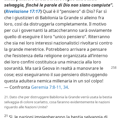
selvaggia, finché le parole di Dio non siano compiute”.
(
Rivelazione 17:17
)
Qual è il “pensiero” di Dio? Far sì
che i giustizieri di Babilonia la Grande si alleino fra
loro, così da distruggerla completamente. Il motivo
per cui i governanti la attaccheranno sarà ovviamente
quello di eseguire il loro “unico pensiero”. Riterranno
che sia nei loro interessi nazionalistici rivoltarsi contro
la grande meretrice. Potrebbero arrivare a pensare
che l’esistenza della religione organizzata all’interno
dei loro confini costituisca una minaccia alla loro
sovranità. Ma sarà Geova in
realtà a manovrare le
cose; essi eseguiranno il
suo
pensiero distruggendo
questa adultera nemica millenaria in un sol colpo!
— Confronta
Geremia 7:8-11,
34
.
21. Dato che per distruggere Babilonia la Grande verrà usata la bestia
selvaggia di colore scarlatto, cosa faranno evidentemente le nazioni
riguardo alle Nazioni Unite?
21
Sì, le nazioni impiegheranno la bestia selvaggia di