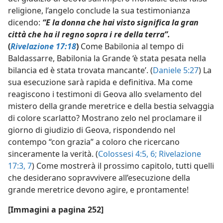
religione, l’angelo conclude la sua testimonianza
dicendo:
“E la donna che hai visto significa la gran
città che ha il regno sopra i re della terra”.
(
Rivelazione 17:18
)
Come Babilonia al tempo di
Baldassarre, Babilonia la Grande ‘è stata pesata nella
bilancia ed è stata trovata mancante’. (
Daniele 5:27
) La
sua esecuzione sarà rapida e definitiva. Ma come
reagiscono i testimoni di Geova allo svelamento del
mistero della grande meretrice e della bestia selvaggia
di colore scarlatto? Mostrano zelo nel proclamare il
giorno di giudizio di Geova, rispondendo nel
contempo “con grazia” a coloro che ricercano
sinceramente la verità. (
Colossesi 4:5, 6;
Rivelazione
17:3,
7
) Come mostrerà il prossimo capitolo, tutti quelli
che desiderano sopravvivere all’esecuzione della
grande meretrice devono agire, e prontamente!
[Immagini a pagina 252]