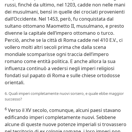
russi, finché da ultimo, nel 1203, cadde non nelle mani
dei musulmani, bensì in quelle dei crociati provenienti
dall’Occidente. Nel 1453, però, fu conquistata dal
sultano ottomano Maometto II, musulmano, e presto
divenne la capitale dell’impero ottomano o turco.
Perciò, anche se la città di Roma cadde nel 410 E.V., ci
vollero molti altri secoli prima che dalla scena
mondiale scomparisse ogni traccia dell’impero
romano come entità politica. E anche allora la sua
influenza continuò a vedersi negli imperi religiosi
fondati sul papato di Roma e sulle chiese ortodosse
orientali.
6. Quali imperi completamente nuovi sorsero, e quale ebbe maggior
successo?
6
Verso il XV secolo, comunque, alcuni paesi stavano
edificando imperi completamente nuovi. Sebbene
alcune di queste nuove potenze imperiali si trovassero
nel territorio di ex colonie romane, i loro imperi non