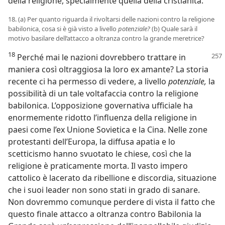
della religione, specialmente quella della cristianità.
18. (a) Per quanto riguarda il rivoltarsi delle nazioni contro la religione
babilonica, cosa si è già visto a livello
potenziale?
(b) Quale sarà il
motivo basilare dell’attacco a oltranza contro la grande meretrice?
18
Perché mai le nazioni dovrebbero trattare in
maniera così oltraggiosa la loro ex amante? La storia
recente ci ha permesso di vedere, a livello
potenziale,
la
possibilità di un tale voltafaccia contro la religione
babilonica. L’opposizione governativa ufficiale ha
enormemente ridotto l’influenza della religione in
paesi come l’ex Unione Sovietica e la Cina. Nelle zone
protestanti dell’Europa, la diffusa apatia e lo
scetticismo hanno svuotato le chiese, così che la
religione è praticamente morta. Il vasto impero
cattolico è lacerato da ribellione e discordia, situazione
che i suoi leader non sono stati in grado di sanare.
Non dovremmo comunque perdere di vista il fatto che
questo finale attacco a oltranza contro Babilonia la