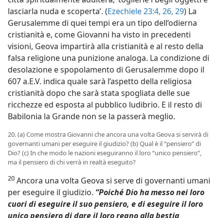
lasciarla nuda e scoperta’. (
Ezechiele 23:4,
26,
29
) La
Gerusalemme di quei tempi era un tipo dell’odierna
cristianità e, come Giovanni ha visto in precedenti
visioni, Geova impartirà alla cristianità e al resto della
falsa religione una punizione analoga. La condizione di
desolazione e spopolamento di Gerusalemme dopo il
607 a.E.V. indica quale sarà l’aspetto della religiosa
cristianità dopo che sarà stata spogliata delle sue
ricchezze ed esposta al pubblico ludibrio. E il resto di
Babilonia la Grande non se la passerà meglio.
20. (a) Come mostra Giovanni che ancora una volta Geova si servirà di
governanti umani per eseguire il giudizio? (b) Qual è il “pensiero” di
Dio? (c) In che modo le nazioni eseguiranno il loro “unico pensiero”,
ma il pensiero di chi verrà in realtà eseguito?
20
Ancora una volta Geova si serve di governanti umani
per eseguire il giudizio.
“Poiché Dio ha messo nei loro
cuori di eseguire il suo pensiero, e di eseguire il loro
unico pensiero di dare il loro regno alla bestia