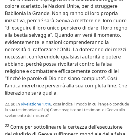
colore scarlatto, le Nazioni Unite, per distruggere
Babilonia la Grande. Non agiranno di loro propria
iniziativa, perché sarà Geova a mettere nel loro cuore
“di eseguire il loro unico pensiero di dare il loro regno
alla bestia selvaggia”. Quando arriverà il momento,
evidentemente le nazioni comprenderanno la
necessità di rafforzare l’ONU. La doteranno dei mezzi
necessari, conferendole qualsiasi autorità e potere
abbiano, perché possa rivoltarsi contro la falsa
religione e combattere efficacemente contro di lei
“finché le parole di Dio non siano compiute”. Così
l’antica meretrice perverrà alla sua completa fine. Che
liberazione sarà quella!
22. (a) In
Rivelazione 17:18
, cosa indica il modo in cui l’angelo conclude
la sua testimonianza? (b) Come reagiscono i testimoni di Geova allo
svelamento del mistero?
22
Come per sottolineare la certezza dell’esecuzione
del giudizio di Geova sull’impero mondiale della falsa