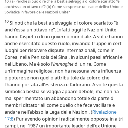
10. (a) Perché si può dire che la bestia selvaggia di colore scarlatto “è
anch’essa un ottavo re”? (b) Come si espresse un leader dell’ex Unione
Sovietica in favore delle Nazioni Unite?
10
Si noti che la bestia selvaggia di colore scarlatto “è
anch’essa un ottavo re”. Infatti oggi le Nazioni Unite
hanno l’aspetto di un governo mondiale. A volte hanno
anche esercitato questo ruolo, inviando truppe in certi
luoghi per risolvere dispute internazionali, come in
Corea, nella Penisola del Sinai, in alcuni paesi africani e
nel Libano. Ma è solo l’
immagine
di un re. Come
un’immagine religiosa, non ha nessuna vera influenza
o potere se non quello attribuitole da coloro che
l’hanno portata all’esistenza e l’adorano. A volte questa
simbolica bestia selvaggia appare debole, ma non ha
mai sperimentato un abbandono totale da parte di
membri dittatoriali come quello che fece vacillare e
andare nell’abisso la Lega delle Nazioni. (
Rivelazione
17:8
) Pur avendo opinioni radicalmente opposte in altri
campi, nel 1987 un importante leader dell’ex Unione