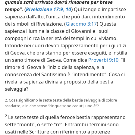
quando sarà arrivato dovrà rimanere per breve
tempo”.
(
Rivelazione 17:9, 10
)
Qui l’angelo impartisce
sapienza dall’alto, l’unica che può darci intendimento
dei simboli di Rivelazione. (
Giacomo 3:17
) Questa
sapienza illumina la classe di Giovanni e i suoi
compagni circa la serietà dei tempi in cui viviamo.
Infonde nei cuori devoti l’apprezzamento per i giudizi
di Geova, che ora stanno per essere eseguiti, e instilla
un sano timore di Geova. Come dice
Proverbi 9:10
, “il
timore di Geova è l’inizio della sapienza, e la
conoscenza del Santissimo è l’intendimento”. Cosa ci
rivela la sapienza divina a proposito della bestia
selvaggia?
2. Cosa significano le sette teste della bestia selvaggia di colore
scarlatto, e in che senso “cinque sono caduti, uno è”?
2
Le sette teste di quella feroce bestia rappresentano
sette “monti”, o sette “re”. Entrambi i termini sono
usati nelle Scritture con riferimento a potenze