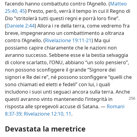
facendo hanno combattuto contro l’Agnello. (
Matteo
25:40,
45
) Presto, però, verrà il tempo in cui il Regno di
Dio “stritolerà tutti questi regni e porrà loro fine”.
(
Daniele 2:44
) Allora i re della terra, come vedremo fra
breve, impegneranno un combattimento a oltranza
contro l’Agnello. (
Rivelazione 19:11-21
) Ma qui
possiamo capire chiaramente che le nazioni non
avranno successo. Sebbene esse e la bestia selvaggia
di colore scarlatto, l’ONU, abbiano “un solo pensiero”,
non possono sconfiggere il grande “Signore dei
signori e Re dei re”, né possono sconfiggere “quelli che
sono chiamati ed eletti e fedeli” con lui, i quali
includono i suoi unti seguaci ancora sulla terra. Anche
questi avranno vinto mantenendo l’integrità
in
risposta alle spregevoli accuse di Satana. —
Romani
8:37-39;
Rivelazione 12:10, 11
.
Devastata la meretrice