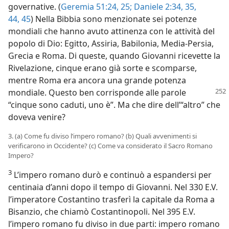
governative. (
Geremia 51:24, 25;
Daniele 2:34, 35,
44, 45
) Nella Bibbia sono menzionate sei potenze
mondiali che hanno avuto attinenza con le attività del
popolo di Dio: Egitto, Assiria, Babilonia, Media-Persia,
Grecia e Roma. Di queste, quando Giovanni ricevette la
Rivelazione, cinque erano già sorte e scomparse,
mentre Roma era ancora una grande potenza
mondiale. Questo ben corrisponde alle
parole
“cinque sono caduti, uno è”. Ma che dire dell’“altro” che
doveva venire?
3. (a) Come fu diviso l’impero romano? (b) Quali avvenimenti si
verificarono in Occidente? (c) Come va considerato il Sacro Romano
Impero?
3
L’impero romano durò e continuò a espandersi per
centinaia d’anni dopo il tempo di Giovanni. Nel 330 E.V.
l’imperatore Costantino trasferì la capitale da Roma a
Bisanzio, che chiamò Costantinopoli. Nel 395 E.V.
l’impero romano fu diviso in due parti: impero romano