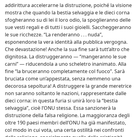
addirittura accelerarne la distruzione, poiché la visione
mostra che quando la bestia selvaggia e le dieci corna
sfogheranno su di lei il loro odio, la spoglieranno delle
sue vesti regali e di tutti i suoi gioielli. Saccheggeranno
le sue ricchezze. “La renderanno . . . nuda”,
esponendone la vera identità alla pubblica vergogna.
Che devastazione! Anche la sua fine sarà tutt’altro che
dignitosa. La distruggeranno — “mangeranno le sue
carni” — riducendola a uno scheletro inanimato. Alla
fine “la bruceranno completamente col fuoco”. Sarà
bruciata come un’appestata, senza nemmeno una
decorosa sepoltura! A distruggere la grande meretrice
non saranno soltanto le nazioni, rappresentate dalle
dieci corna: in questa furia si unirà loro la “bestia
selvaggia”, cioè l’ONU stessa. Essa sanzionerà la
distruzione della falsa religione. La maggioranza degli
oltre 190 paesi membri dell’ONU ha già manifestato,
col modo in cui vota, una certa ostilità nei confronti