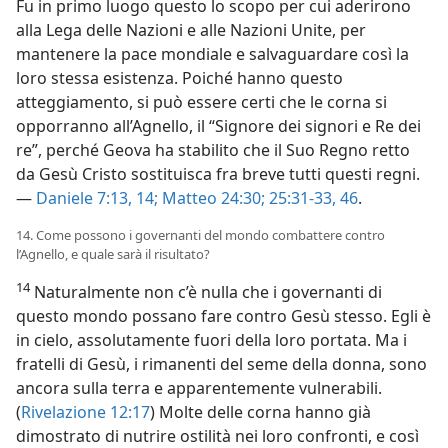
Fu in primo luogo questo lo scopo per cui aderirono
alla Lega delle Nazioni e alle Nazioni Unite, per
mantenere la pace mondiale e salvaguardare così la
loro stessa esistenza. Poiché hanno questo
atteggiamento, si può essere certi che le corna si
opporranno all’Agnello, il “Signore dei signori e Re dei
re”, perché Geova ha stabilito che il Suo Regno retto
da Gesù Cristo sostituisca fra breve tutti questi regni.
—
Daniele 7:13, 14;
Matteo 24:30;
25:31-33,
46
.
14. Come possono i governanti del mondo combattere contro
l’Agnello, e quale sarà il risultato?
14
Naturalmente non c’è nulla che i governanti di
questo mondo possano fare contro Gesù stesso. Egli è
in cielo, assolutamente fuori della loro portata. Ma i
fratelli di Gesù, i rimanenti del seme della donna, sono
ancora sulla terra e apparentemente vulnerabili.
(
Rivelazione 12:17
) Molte delle corna hanno già
dimostrato di nutrire ostilità nei loro confronti, e così