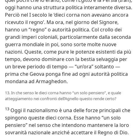
quei pochi che lo erano, come l’Egitto e la Persia (Iran),
oggi hanno una struttura politica interamente diversa.
Perciò nel I secolo le ‘dieci corna non avevano ancora
ricevuto il regno’. Ma ora, nel giorno del Signore,
hanno un “regno” o autorità politica. Col crollo dei
grandi imperi coloniali, particolarmente dalla seconda
guerra mondiale in poi, sono sorte molte nuove
nazioni. Queste, come pure le potenze esistenti da più
tempo, devono dominare con la bestia selvaggia per
un breve periodo di tempo — “un’ora” soltanto —
prima che Geova ponga fine ad ogni autorità politica
mondana ad Armaghedon.
13. In che senso le dieci corna hanno “un solo pensiero”, e quale
atteggiamento nei confronti dell’Agnello questo rende certo?
13
Oggi il nazionalismo è una delle forze principali che
spingono queste dieci corna. Esse hanno “un solo
pensiero” nel senso che intendono mantenere la loro
sovranità nazionale anziché accettare il Regno di Dio.