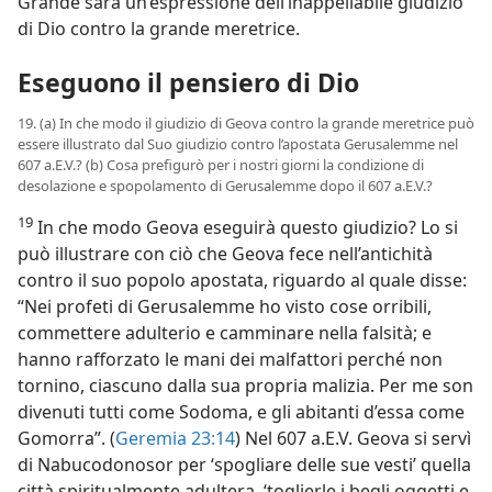
Grande sarà un’espressione dell’inappellabile giudizio
di Dio contro la grande meretrice.
Eseguono il pensiero di Dio
19. (a) In che modo il giudizio di Geova contro la grande meretrice può
essere illustrato dal Suo giudizio contro l’apostata Gerusalemme nel
607 a.E.V.? (b) Cosa prefigurò per i nostri giorni la condizione di
desolazione e spopolamento di Gerusalemme dopo il 607 a.E.V.?
19
In che modo Geova eseguirà questo giudizio? Lo si
può illustrare con ciò che Geova fece nell’antichità
contro il suo popolo apostata, riguardo al quale disse:
“Nei profeti di Gerusalemme ho visto cose orribili,
commettere adulterio e camminare nella falsità; e
hanno rafforzato le mani dei malfattori perché non
tornino, ciascuno dalla sua propria malizia. Per me son
divenuti tutti come Sodoma, e gli abitanti d’essa come
Gomorra”. (
Geremia 23:14
) Nel 607 a.E.V. Geova si servì
di Nabucodonosor per ‘spogliare delle sue vesti’ quella
città spiritualmente adultera, ‘toglierle i begli oggetti e