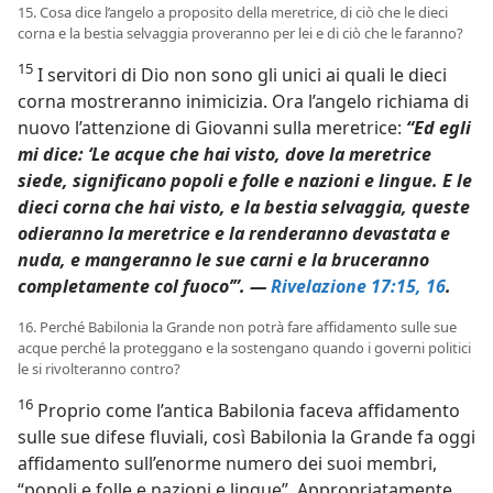
15. Cosa dice l’angelo a proposito della meretrice, di ciò che le dieci
corna e la bestia selvaggia proveranno per lei e di ciò che le faranno?
15
I servitori di Dio non sono gli unici ai quali le dieci
corna mostreranno inimicizia. Ora l’angelo richiama di
nuovo l’attenzione di Giovanni sulla meretrice:
“Ed egli
mi dice: ‘Le acque che hai visto, dove la meretrice
siede, significano popoli e folle e nazioni e lingue. E le
dieci corna che hai visto, e la bestia selvaggia, queste
odieranno la meretrice e la renderanno devastata e
nuda, e mangeranno le sue carni e la bruceranno
completamente col fuoco’”. —
Rivelazione 17:15, 16
.
16. Perché Babilonia la Grande non potrà fare affidamento sulle sue
acque perché la proteggano e la sostengano quando i governi politici
le si rivolteranno contro?
16
Proprio come l’antica Babilonia faceva affidamento
sulle sue difese fluviali, così Babilonia la Grande fa oggi
affidamento sull’enorme numero dei suoi membri,
“popoli e folle e nazioni e lingue”. Appropriatamente