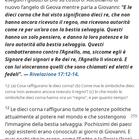
nuovo l’angelo di Geova mentre parla a Giovanni:
“E le
dieci corna che hai visto significano dieci re, che non
hanno ancora ricevuto il regno, ma ricevono autorità
come re per un’ora con la bestia selvaggia. Questi
hanno un solo pensiero, e danno la loro potenza e la
loro autorità alla bestia selvaggia. Questi
combatteranno contro l’Agnello, ma, siccome egli è
Signore dei signori e Re dei re, l’Agnello li vincerà. E
con lui vinceranno quelli che sono chiamati ed eletti e
fedeli”. —
Rivelazione 17:12-14
.
12. (a) Cosa raffigurano le dieci corna? (b) Come mai le simboliche dieci
corna ‘non avevano ancora ricevuto il regno’? (c) In che modo le
simboliche dieci corna hanno ora un “regno”, e per quanto tempo?
12
Le dieci corna raffigurano tutte le potenze politiche
attualmente al potere nel mondo
e che sostengono
l’immagine della bestia selvaggia. Pochissimi dei paesi
oggi esistenti erano conosciuti ai giorni di Giovanni. E