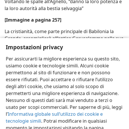
Voltando le spalle all’Agnello, “danno la loro potenza e
la loro autorità alla bestia selvaggia”
[Immagine a pagina 257]
La cristianità, come parte principale di Babilonia la
Grande, assomiglierà all’antica Gerusalemme nella sua
completa rovina
Impostazioni privacy
Per assicurarti la migliore esperienza su questo sito,
usiamo cookie e tecnologie simili. Alcuni cookie
permettono al sito di funzionare e non possono
essere rifiutati. Puoi accettare o rifiutare l’utilizzo
Italiano
Condividi
Impostazioni
degli altri cookie, che usiamo al solo scopo di
Copyright
© 2026 Watch Tower Bible and Tract Society of Pennsylvania
permetterti una migliore esperienza di navigazione.
Condizioni d’uso
Informativa sulla privacy
Impostazioni privacy
Accedi
JW.ORG
Nessuno di questi dati sarà mai venduto a terzi o
usato per scopi commerciali. Per saperne di più, leggi
l’
Informativa globale sull’utilizzo dei cookie e
tecnologie simili
. Potrai modificare in qualsiasi
momento le impostazioni visitando la pagina