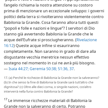
l’angelo richiama la nostra attenzione su costoro
prima di menzionare un eccezionale sviluppo: i governi
politici della terra si rivolteranno violentemente contro
Babilonia la Grande. Cosa faranno allora tutti questi
“popoli e folle e nazioni e lingue”? I servitori di Dio
stanno già avvertendo Babilonia la Grande che le
acque dell’Eufrate si prosciugheranno. (
Rivelazione
16:12
) Queste acque infine si esauriranno
completamente. Non saranno in grado di dare alla
disgustante vecchia meretrice nessun effettivo
sostegno nel momento in cui ne avrà più bisogno.
—
Isaia 44:27;
Geremia 50:38;
51:36, 37
.
17. (a) Perché le ricchezze di Babilonia la Grande non la salveranno?
(b) In che senso la fine di Babilonia la Grande sarà tutt’altro che
dignitosa? (c) Oltre alle dieci corna, o singole nazioni, cos’altro
interverrà nella furia contro Babilonia la Grande?
17
Le immense ricchezze materiali di Babilonia la
Grande non la salveranno di certo. Potranno