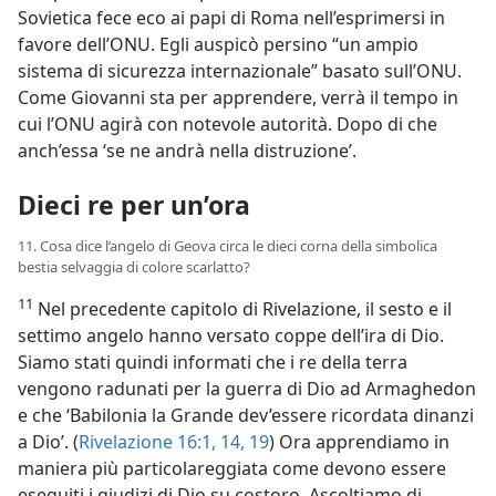
Sovietica fece eco ai papi di Roma nell’esprimersi in
favore dell’ONU. Egli auspicò persino “un ampio
sistema di sicurezza internazionale” basato sull’ONU.
Come Giovanni sta per apprendere, verrà il tempo in
cui l’ONU agirà con notevole autorità. Dopo di che
anch’essa ‘se ne andrà nella distruzione’.
Dieci re per un’ora
11. Cosa dice l’angelo di Geova circa le dieci corna della simbolica
bestia selvaggia di colore scarlatto?
11
Nel precedente capitolo di Rivelazione, il sesto e il
settimo angelo hanno versato coppe dell’ira di Dio.
Siamo stati quindi informati che i re della terra
vengono radunati per la guerra di Dio ad Armaghedon
e che ‘Babilonia la Grande dev’essere ricordata dinanzi
a Dio’. (
Rivelazione 16:1,
14,
19
) Ora apprendiamo in
maniera più particolareggiata come devono essere
eseguiti i giudizi di Dio su costoro. Ascoltiamo di