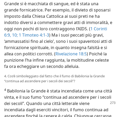
Grande si è macchiata di sangue, ed è stata una
grande fornicatrice. Per esempio, il divieto di sposarsi
imposto dalla Chiesa Cattolica ai suoi preti ne ha
indotto diversi a commettere gravi atti di immoralità, e
oggi non pochi di loro contraggono l’AIDS. (
1 Corinti
6:9, 10;
1 Timoteo 4:1-3
) Ma i suoi peccati più gravi,
‘ammassatisi fino al cielo’, sono i suoi spaventosi atti di
fornicazione spirituale, in quanto insegna falsità e si
allea con politici corrotti. (
Rivelazione 18:5
) Poiché la
punizione l’ha infine raggiunta, la moltitudine celeste
fa ora echeggiare un secondo alleluia.
4. Cos’è simboleggiato dal fatto che il fumo di Babilonia la Grande
“continua ad ascendere per i secoli dei secoli”?
4
Babilonia la Grande è stata incendiata come una città
vinta, e il suo fumo “continua ad ascendere per i secoli
dei secoli”. Quando
una città letterale viene
incendiata dagli eserciti vincitori, il fumo continua ad
ascendere finché la cenere è calda. Chiunque cercasse