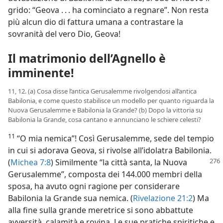
grido: “Geova . . . ha cominciato a regnare”. Non resta
più alcun dio di fattura umana a contrastare la
sovranità del vero Dio, Geova!
Il matrimonio dell’Agnello è
imminente!
11, 12. (a) Cosa disse l’antica Gerusalemme rivolgendosi all’antica
Babilonia, e come questo stabilisce un modello per quanto riguarda la
Nuova Gerusalemme e Babilonia la Grande? (b) Dopo la vittoria su
Babilonia la Grande, cosa cantano e annunciano le schiere celesti?
11
“O mia nemica”! Così Gerusalemme, sede del tempio
in cui si adorava Geova, si rivolse all’idolatra Babilonia.
(
Michea 7:8
)
Similmente “la città santa, la Nuova
Gerusalemme”, composta dei 144.000 membri della
sposa, ha avuto ogni ragione per considerare
Babilonia la Grande sua nemica. (
Rivelazione 21:2
) Ma
alla fine sulla grande meretrice si sono abbattute
avversità, calamità e rovina. Le sue pratiche spiritiche e