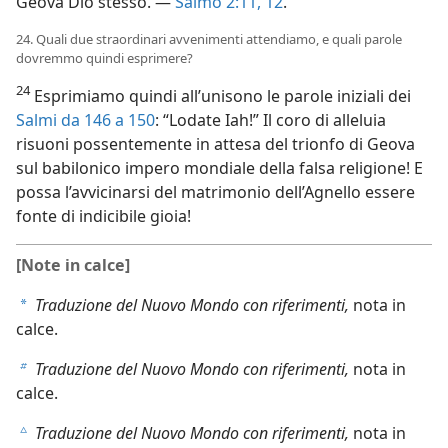
Geova Dio stesso. —
Salmo 2:11, 12
.
24. Quali due straordinari avvenimenti attendiamo, e quali parole
dovremmo quindi esprimere?
24
Esprimiamo quindi all’unisono le parole iniziali dei
Salmi da 146 a 150
: “Lodate Iah!” Il coro di alleluia
risuoni possentemente in attesa del trionfo di Geova
sul babilonico impero mondiale della falsa religione! E
possa l’avvicinarsi del matrimonio dell’Agnello essere
fonte di indicibile gioia!
[Note in calce]
Traduzione del Nuovo Mondo con riferimenti,
nota in
a
calce.
Traduzione del Nuovo Mondo con riferimenti,
nota in
b
calce.
Traduzione del Nuovo Mondo con riferimenti,
nota in
c