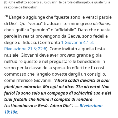
(b) Che effetto ebbero su Giovanni le parole dell’angelo, e quale fu la
reazione dell’angelo?
20
L’angelo aggiunge che “queste sono le veraci parole
di Dio”. Qui “veraci” traduce il termine greco
alethinòs,
che significa “genuino” o “affidabile”. Dato che queste
parole in realtà provengono da Geova, sono fedeli e
degne di fiducia. (Confronta
1 Giovanni 4:1-3;
Rivelazione 21:5;
22:6
). Come invitato a quella festa
nuziale, Giovanni deve aver provato grande gioia
nell’udire questo e nel pregustare le benedizioni in
serbo per la classe della sposa. In effetti ne fu così
commosso che l’angelo dovette dargli un consiglio,
come riferisce Giovanni:
“Allora caddi davanti ai suoi
piedi per adorarlo. Ma egli mi dice: ‘Sta attento! Non
farlo! Io sono solo un compagno di schiavitù tuo e dei
tuoi fratelli che hanno il compito di rendere
testimonianza a Gesù. Adora Dio’”. —
Rivelazione
19:10a
.