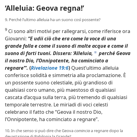
‘Alleluia: Geova regna!’
9. Perché l’ultimo alleluia ha un suono così possente?
9
Ci sono altri motivi per rallegrarsi, come riferisce ora
Giovanni:
“E udii ciò che era come la voce di una
grande folla e come il suono di molte acque e come il
suono di forti tuoni. Dissero: ‘Alleluia,
perché Geova
d
il nostro Dio, l’Onnipotente, ha cominciato a
regnare’”.
(
Rivelazione 19:6
)
Quest’ultimo alleluia
conferisce solidità e simmetria alla proclamazione. È
un possente suono celestiale, più grandioso di
qualsiasi coro umano, più maestoso di qualsiasi
cascata d’acqua sulla terra, più tremendo di qualsiasi
temporale terrestre. Le miriadi di voci celesti
celebrano il fatto che “Geova il nostro Dio,
l’Onnipotente, ha cominciato a regnare”.
10. In che senso si può dire che Geova
comincia
a regnare dopo la
devastazione di Babilonia la Grande?