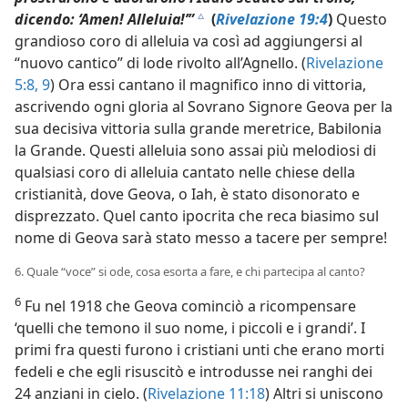
dicendo: ‘Amen! Alleluia!’”
(
Rivelazione 19:4
)
Questo
c
grandioso coro di alleluia va così ad aggiungersi al
“nuovo cantico” di lode rivolto all’Agnello. (
Rivelazione
5:8, 9
) Ora essi cantano il magnifico inno di vittoria,
ascrivendo ogni gloria al Sovrano Signore Geova per la
sua decisiva vittoria sulla grande meretrice, Babilonia
la Grande. Questi alleluia sono assai più melodiosi di
qualsiasi coro di alleluia cantato nelle chiese della
cristianità, dove Geova, o Iah, è stato disonorato e
disprezzato. Quel canto ipocrita che reca biasimo sul
nome di Geova sarà stato messo a tacere per sempre!
6. Quale “voce” si ode, cosa esorta a fare, e chi partecipa al canto?
6
Fu nel 1918 che Geova cominciò a ricompensare
‘quelli che temono il suo nome, i piccoli e i grandi’. I
primi fra questi furono i cristiani unti che erano morti
fedeli e che egli risuscitò e introdusse nei ranghi dei
24 anziani in cielo. (
Rivelazione 11:18
) Altri si uniscono