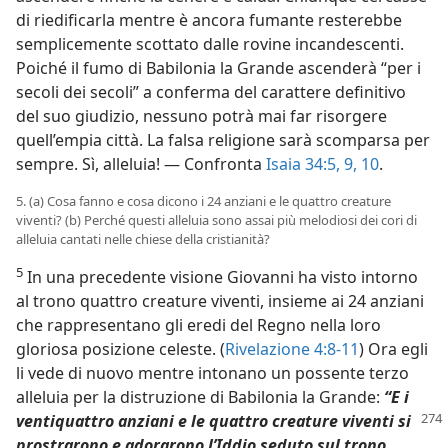
di riedificarla mentre è ancora fumante resterebbe
semplicemente scottato dalle rovine incandescenti.
Poiché il fumo di Babilonia la Grande ascenderà “per i
secoli dei secoli” a conferma del carattere definitivo
del suo giudizio, nessuno potrà mai far risorgere
quell’empia città. La falsa religione sarà scomparsa per
sempre. Sì, alleluia! — Confronta
Isaia 34:5,
9, 10
.
5. (a) Cosa fanno e cosa dicono i 24 anziani e le quattro creature
viventi? (b) Perché questi alleluia sono assai più melodiosi dei cori di
alleluia cantati nelle chiese della cristianità?
5
In una precedente visione Giovanni ha visto intorno
al trono quattro creature viventi, insieme ai 24 anziani
che rappresentano gli eredi del Regno nella loro
gloriosa posizione celeste. (
Rivelazione 4:8-11
) Ora egli
li vede di nuovo mentre intonano un possente terzo
alleluia per la distruzione di Babilonia la Grande:
“E i
ventiquattro anziani e le
quattro creature viventi si
prostrarono e adorarono l’Iddio seduto sul trono,