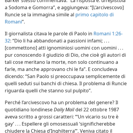
Barker stesso commentava: “La risposta è: un’epistola
a Sodoma e Gomorra”, e aggiungeva: “[L’arcivescovo]
Runcie se la immagina simile al
primo capitolo di
Romani
”.
Il giornalista citava le parole di Paolo in
Romani 1:26-
32
: “Dio li ha abbandonati a passioni infami; . . .
[commettono] atti ignominiosi uomini con uomini . . .
pur conoscendo il giudizio di Dio, che cioè gli autori di
tali cose meritano la morte, non solo continuano a
farle, ma anche approvano chi le fa”. E concludeva
dicendo: “San Paolo si preoccupava semplicemente di
quelli seduti sui banchi di chiesa. Il problema di Runcie
riguarda quelli che stanno sul pulpito”.
Perché l’arcivescovo ha un problema del genere? Il
quotidiano londinese
Daily Mail
del 22 ottobre 1987
aveva scritto a grossi caratteri: “‘Un vicario su tre è
gay’ . . . Espellere gli omosessuali ‘significherebbe
chiudere la Chiesa d’Inghilterra’”. Veniva citato il