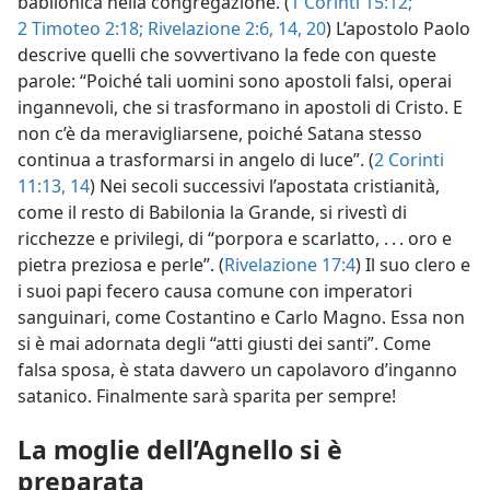
babilonica nella congregazione. (
1 Corinti 15:12;
2 Timoteo 2:18;
Rivelazione 2:6,
14,
20
) L’apostolo Paolo
descrive quelli che sovvertivano la fede con queste
parole: “Poiché tali uomini sono apostoli falsi, operai
ingannevoli, che si trasformano in apostoli di Cristo. E
non c’è da meravigliarsene, poiché Satana stesso
continua a trasformarsi in angelo di luce”. (
2 Corinti
11:13, 14
) Nei secoli successivi l’apostata cristianità,
come il resto di Babilonia la Grande, si rivestì di
ricchezze e privilegi, di “porpora e scarlatto, . . . oro e
pietra preziosa e perle”. (
Rivelazione 17:4
) Il suo clero e
i suoi papi fecero causa comune con imperatori
sanguinari, come Costantino e Carlo Magno. Essa non
si è mai adornata degli “atti giusti dei santi”. Come
falsa sposa, è stata davvero un capolavoro d’inganno
satanico. Finalmente sarà sparita per sempre!
La moglie dell’Agnello si è
preparata