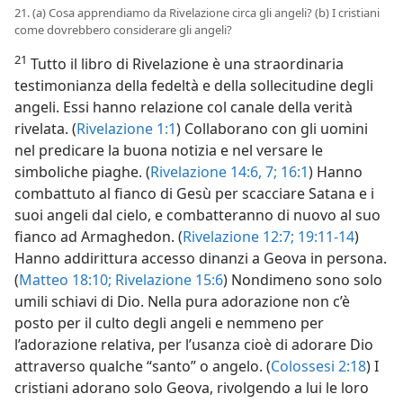
21. (a) Cosa apprendiamo da Rivelazione circa gli angeli? (b) I cristiani
come dovrebbero considerare gli angeli?
21
Tutto il libro di Rivelazione è una straordinaria
testimonianza della fedeltà e della sollecitudine degli
angeli. Essi hanno relazione col canale della verità
rivelata. (
Rivelazione 1:1
) Collaborano con gli uomini
nel predicare la buona notizia e nel versare le
simboliche piaghe. (
Rivelazione 14:6, 7;
16:1
) Hanno
combattuto al fianco di Gesù per scacciare Satana e i
suoi angeli dal cielo, e combatteranno di nuovo al suo
fianco ad Armaghedon. (
Rivelazione 12:7;
19:11-14
)
Hanno addirittura accesso dinanzi a Geova in persona.
(
Matteo 18:10;
Rivelazione 15:6
) Nondimeno sono solo
umili schiavi di Dio. Nella pura adorazione non c’è
posto per il culto degli angeli e nemmeno per
l’adorazione relativa, per l’usanza cioè di adorare Dio
attraverso qualche “santo” o angelo. (
Colossesi 2:18
) I
cristiani adorano solo Geova, rivolgendo a lui le loro