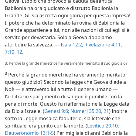
Geova. L’Iddio che provocò la caduta dell’antica
Babilonia ha ora giudicato e distrutto Babilonia la
Grande. Gli sia ascritta ogni gloria per questa impresa!
Il potere che ha determinato la rovina di Babilonia la
Grande appartiene a lui, non alle nazioni di cui egli si è
servito per devastarla. Solo a Geova dobbiamo
attribuire la salvezza. —
Isaia 12:2;
Rivelazione 4:11;
7:10,
12
.
3. Perché la grande meretrice ha veramente meritato il suo giudizio?
3
Perché la grande meretrice ha veramente meritato
questo giudizio? Secondo la legge che Geova diede a
Noè — e attraverso lui a tutto il genere umano —
l’arbitrario spargimento di sangue è punibile con la
pena di morte. Questo fu riaffermato nella Legge data
da Dio a Israele. (
Genesi 9:6;
Numeri 35:20, 21
) Inoltre
sotto la Legge mosaica l’adulterio, sia letterale che
spirituale, era punito con la morte. (
Levitico 20:10;
Deuteronomio 13:1-5
) Per migliaia di anni Babilonia la