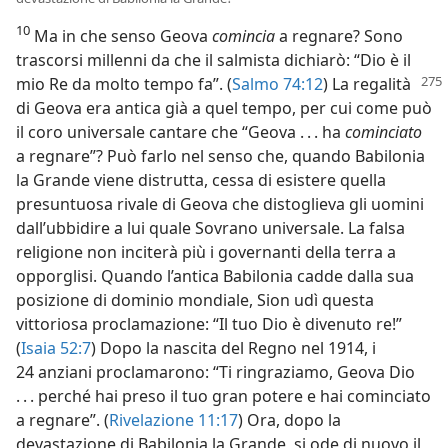
10
Ma in che senso Geova
comincia
a regnare? Sono
trascorsi millenni da che il salmista dichiarò: “Dio è il
mio Re da molto tempo fa”.
(
Salmo 74:12
) La regalità
di Geova era antica già a quel tempo, per cui come può
il coro universale cantare che “Geova . . . ha
cominciato
a regnare”? Può farlo nel senso che, quando Babilonia
la Grande viene distrutta, cessa di esistere quella
presuntuosa rivale di Geova che distoglieva gli uomini
dall’ubbidire a lui quale Sovrano universale. La falsa
religione non inciterà più i governanti della terra a
opporglisi. Quando l’antica Babilonia cadde dalla sua
posizione di dominio mondiale, Sion udì questa
vittoriosa proclamazione: “Il tuo Dio è divenuto re!”
(
Isaia 52:7
) Dopo la nascita del Regno nel 1914, i
24 anziani proclamarono: “Ti ringraziamo, Geova Dio
. . . perché hai preso il tuo gran potere e hai cominciato
a regnare”. (
Rivelazione 11:17
) Ora, dopo la
devastazione di Babilonia la Grande, si ode di nuovo il