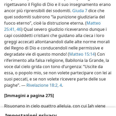
rigettavano il Figlio di Dio e il suo insegnamento erano
ancor più riprensibili dei sodomiti.
Giuda 7
dice che
quei sodomiti subirono “la punizione giudiziaria del
fuoco eterno”, cioè la distruzione eterna. (
Matteo
25:41,
46
) Qual severo giudizio riceveranno dunque i
capi cosiddetti cristiani che guidano alla cieca i loro
greggi accecati allontanandoli dalle alte norme morali
del Regno di Dio e conducendoli nelle permissive e
degradate vie di questo mondo! (
Matteo 15:14
) Con
riferimento alla falsa religione, Babilonia la Grande, la
voce dal cielo grida con tono d’urgenza: “Uscite da
essa, o popolo mio, se non volete partecipare con lei ai
suoi peccati, e se non volete ricevere parte delle sue
piaghe”. —
Rivelazione 18:2,
4
.
[Immagini a pagina 275]
Risuonano in cielo quattro alleluia, con cui Iah viene
lodato per la sua definitiva vittoria su Babilonia la
Impostazioni privacy