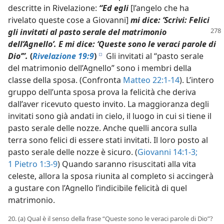
descritte in Rivelazione:
“Ed egli
[l’angelo che ha
rivelato queste cose a Giovanni]
mi dice: ‘Scrivi: Felici
gli invitati al
pasto serale del matrimonio
dell’Agnello’. E mi dice: ‘Queste sono le veraci parole di
Dio’”.
(
Rivelazione 19:9
)
Gli invitati al “pasto serale
e
del matrimonio dell’Agnello” sono i membri della
classe della sposa. (Confronta
Matteo 22:1-14
). L’intero
gruppo dell’unta sposa prova la felicità che deriva
dall’aver ricevuto questo invito. La maggioranza degli
invitati sono già andati in cielo, il luogo in cui si tiene il
pasto serale delle nozze. Anche quelli ancora sulla
terra sono felici di essere stati invitati. Il loro posto al
pasto serale delle nozze è sicuro. (
Giovanni 14:1-3;
1 Pietro 1:3-9
) Quando saranno risuscitati alla vita
celeste, allora la sposa riunita al completo si accingerà
a gustare con l’Agnello l’indicibile felicità di quel
matrimonio.
20. (a) Qual è il senso della frase “Queste sono le veraci parole di Dio”?