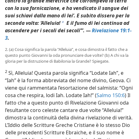
contro la grande meretrice che corrompeva la terra
con la sua fornicazione, e ha vendicato il sangue dei
suoi schiavi dalla mano di lei’. E subito dissero per la
seconda volta: ‘Alleluia!
E il fumo di lei continua ad
b
ascendere per i secoli dei secoli’”. —
Rivelazione 19:1-
3
.
2. (a) Cosa significa la parola “Alleluia”, e cosa dimostra il fatto che a
questo punto Giovanni la oda pronunciare due volte? (b) A chi va la
gloria per la distruzione di Babilonia la Grande? Spiegate.
2
Sì, Alleluia! Questa parola significa “Lodate Iah”, e
“Iah” è la forma abbreviata del nome divino, Geova. Ci
viene qui rammentata l’esortazione del salmista: “Ogni
cosa che respira, lodi Iah. Lodate Iah!” (
Salmo 150:6
) Il
fatto che a questo punto di Rivelazione Giovanni oda
l’esultante coro celeste cantare due volte “Alleluia!”
dimostra la continuità della divina rivelazione di verità.
L’Iddio delle Scritture Greche Cristiane è lo stesso Dio
delle precedenti Scritture Ebraiche, e il suo nome è