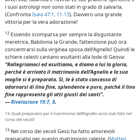
i suoi astrologi non sono stati in grado di salvarla.
(Confronta
Isaia 47:1,
11-13
). Davvero una grande
vittoria per la vera adorazione!
12
Essendo scomparsa per sempre la disgustante
meretrice, Babilonia la Grande, l’attenzione può ora
concentrarsi sulla virginea sposa dell’Agnello! Quindi le
schiere celesti cantano esultanti alla lode di Geova:
“Rallegriamoci ed esultiamo, e diamo a lui la gloria,
perché è arrivato il matrimonio dell’Agnello e la sua
moglie si è preparata. Sì, le è stato concesso di
adornarsi di lino fine, splendente e puro, poiché il lino
fine rappresenta gli atti giusti dei santi”.
—
Rivelazione 19:7, 8
.
13. Quali preparativi per il matrimonio dell’Agnello sono stati fatti nel
corso dei secoli?
13
Nel corso dei secoli Gesù ha fatto amorevoli
preparativi per questo matrimonio celeste. (
Matteo