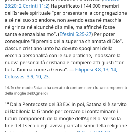
28:20;
2 Corinti 11:2
) Ha purificato i 144.000 membri
dell’Israele spirituale “per presentare la congregazione
a sé nel suo splendore, non avendo essa né macchia
né grinza né alcunché di simile, ma affinché fosse
santa e senza biasimo”. (
Efesini 5:25-27
) Per poter
conseguire “il premio della superna chiamata di Dio”,
ciascun cristiano unto ha dovuto spogliarsi della
vecchia personalità con le sue pratiche, indossare la
nuova personalità cristiana e compiere atti giusti “con
tutta l’anima come a Geova”. —
Filippesi 3:8,
13, 14;
Colossesi 3:9, 10,
23
.
14. In che modo Satana ha cercato di contaminare i futuri componenti
della moglie dell’Agnello?
14
Dalla Pentecoste del 33 E.V. in poi, Satana si è servito
di Babilonia la Grande per cercare di contaminare i
futuri componenti della moglie dell’Agnello. Verso la
fine del I secolo egli aveva piantato semi della religione