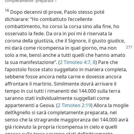
completamente “preparata”?
16
Dopo decenni di prove, Paolo stesso poté
dichiarare: “Ho combattuto l’eccellente
combattimento, ho corso la corsa sino alla fine, ho
osservato la fede. Da ora in poi mi è riservata la
corona della giustizia, che il Signore, il giusto giudice,
mi darà come ricompensa
in quel giorno, ma non
solo a me, bensì anche a tutti quelli che hanno amato
la sua manifestazione”. (
2 Timoteo 4:7, 8
) Pare che
l’apostolo fosse stato suggellato in maniera completa,
sebbene fosse ancora nella carne e dovesse ancora
affrontare il martirio. Similmente dovrà arrivare il
tempo in cui tutti i rimanenti dei 144.000 sulla terra
saranno stati individualmente suggellati come
appartenenti a Geova. (
2 Timoteo 2:19
) Allora la moglie
dell’Agnello si sarà completamente preparata, nel
senso che la stragrande maggioranza dei 144.000 avrà
già ricevuto la propria ricompensa in cielo e quelli
ancora sulla terra saranno stati definitivamente