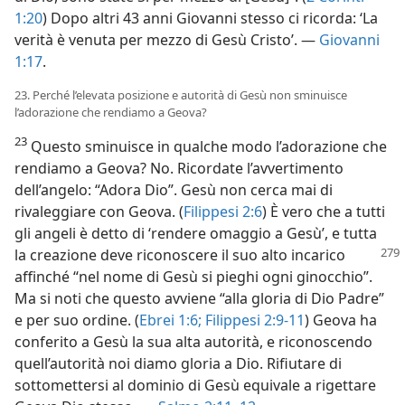
1:20
) Dopo altri 43 anni Giovanni stesso ci ricorda: ‘La
verità è venuta per mezzo di Gesù Cristo’. —
Giovanni
1:17
.
23. Perché l’elevata posizione e autorità di Gesù non sminuisce
l’adorazione che rendiamo a Geova?
23
Questo sminuisce in qualche modo l’adorazione che
rendiamo a Geova? No. Ricordate l’avvertimento
dell’angelo: “Adora Dio”. Gesù non cerca mai di
rivaleggiare con Geova. (
Filippesi 2:6
) È vero che a tutti
gli angeli è detto di ‘rendere omaggio a Gesù’, e tutta
la creazione
deve riconoscere il suo alto incarico
affinché “nel nome di Gesù si pieghi ogni ginocchio”.
Ma si noti che questo avviene “alla gloria di Dio Padre”
e per suo ordine. (
Ebrei 1:6;
Filippesi 2:9-11
) Geova ha
conferito a Gesù la sua alta autorità, e riconoscendo
quell’autorità noi diamo gloria a Dio. Rifiutare di
sottomettersi al dominio di Gesù equivale a rigettare