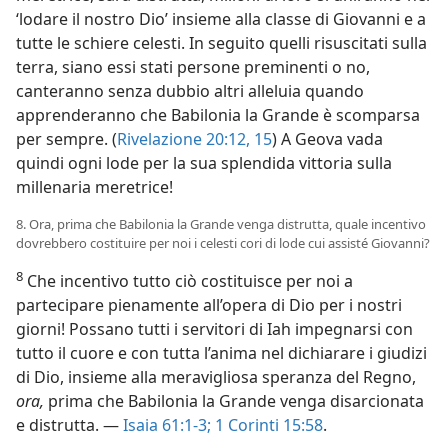
‘lodare il nostro Dio’ insieme alla classe di Giovanni e a
tutte le schiere celesti. In seguito quelli risuscitati sulla
terra, siano essi stati persone preminenti o no,
canteranno senza dubbio altri alleluia quando
apprenderanno che Babilonia la Grande è scomparsa
per sempre. (
Rivelazione 20:12,
15
) A Geova vada
quindi ogni lode per la sua splendida vittoria sulla
millenaria meretrice!
8. Ora, prima che Babilonia la Grande venga distrutta, quale incentivo
dovrebbero costituire per noi i celesti cori di lode cui assisté Giovanni?
8
Che incentivo tutto ciò costituisce per noi a
partecipare pienamente all’opera di Dio per i nostri
giorni! Possano tutti i servitori di Iah impegnarsi con
tutto il cuore e con tutta l’anima nel dichiarare i giudizi
di Dio, insieme alla meravigliosa speranza del Regno,
ora,
prima che Babilonia la Grande venga disarcionata
e distrutta. —
Isaia 61:1-3;
1 Corinti 15:58
.