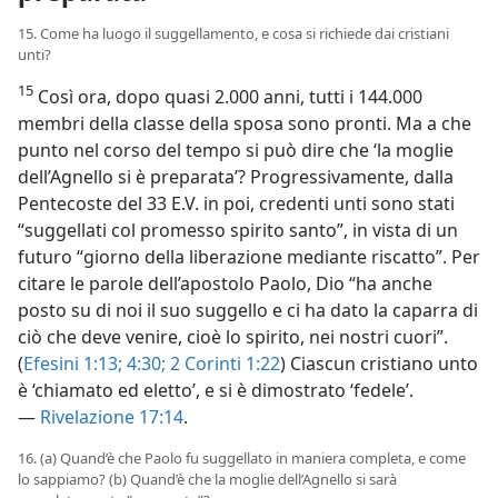
15. Come ha luogo il suggellamento, e cosa si richiede dai cristiani
unti?
15
Così ora, dopo quasi 2.000 anni, tutti i 144.000
membri della classe della sposa sono pronti. Ma a che
punto nel corso del tempo si può dire che ‘la moglie
dell’Agnello si è preparata’? Progressivamente, dalla
Pentecoste del 33 E.V. in poi, credenti unti sono stati
“suggellati col promesso spirito santo”, in vista di un
futuro “giorno della liberazione mediante riscatto”. Per
citare le parole dell’apostolo Paolo, Dio “ha anche
posto su di noi il suo suggello e ci ha dato la caparra di
ciò che deve venire, cioè lo spirito, nei nostri cuori”.
(
Efesini 1:13;
4:30;
2 Corinti 1:22
) Ciascun cristiano unto
è ‘chiamato ed eletto’, e si è dimostrato ‘fedele’.
—
Rivelazione 17:14
.
16. (a) Quand’è che Paolo fu suggellato in maniera completa, e come
lo sappiamo? (b) Quand’è che la moglie dell’Agnello si sarà