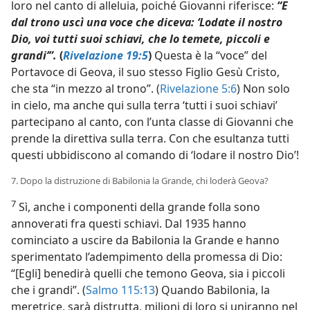
loro nel canto di alleluia, poiché Giovanni riferisce:
“E
dal trono uscì una voce che diceva: ‘Lodate il nostro
Dio, voi tutti suoi schiavi, che lo temete, piccoli e
grandi’”.
(
Rivelazione 19:5
)
Questa è la “voce” del
Portavoce di Geova, il suo stesso Figlio Gesù Cristo,
che sta “in mezzo al trono”. (
Rivelazione 5:6
) Non solo
in cielo, ma anche qui sulla terra ‘tutti i suoi schiavi’
partecipano al canto, con l’unta classe di Giovanni che
prende la direttiva sulla terra. Con che esultanza tutti
questi ubbidiscono al comando di ‘lodare il nostro Dio’!
7. Dopo la distruzione di Babilonia la Grande, chi loderà Geova?
7
Sì, anche i componenti della grande folla sono
annoverati fra questi schiavi. Dal 1935 hanno
cominciato a uscire da Babilonia la Grande e hanno
sperimentato l’adempimento della promessa di Dio:
“[Egli] benedirà quelli che temono Geova, sia i piccoli
che i grandi”. (
Salmo 115:13
) Quando Babilonia, la
meretrice, sarà distrutta, milioni di loro si uniranno nel