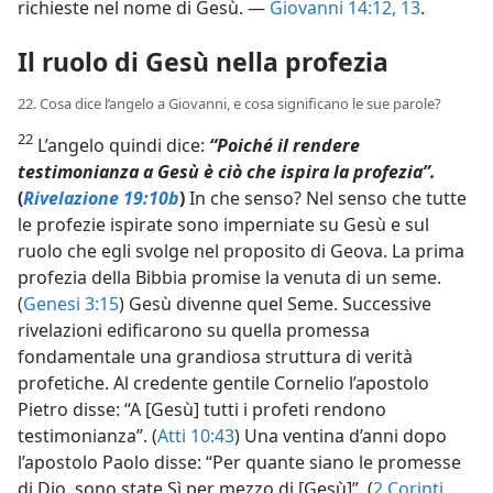
richieste nel nome di Gesù. —
Giovanni 14:12, 13
.
Il ruolo di Gesù nella profezia
22. Cosa dice l’angelo a Giovanni, e cosa significano le sue parole?
22
L’angelo quindi dice:
“Poiché il rendere
testimonianza a Gesù è ciò che ispira la profezia”.
(
Rivelazione 19:10b
)
In che senso? Nel senso che tutte
le profezie ispirate sono imperniate su Gesù e sul
ruolo che egli svolge nel proposito di Geova. La prima
profezia della Bibbia promise la venuta di un seme.
(
Genesi 3:15
) Gesù divenne quel Seme. Successive
rivelazioni edificarono su quella promessa
fondamentale una grandiosa struttura di verità
profetiche. Al credente gentile Cornelio l’apostolo
Pietro disse: “A [Gesù] tutti i profeti rendono
testimonianza”. (
Atti 10:43
) Una ventina d’anni dopo
l’apostolo Paolo disse: “Per quante siano le promesse
di Dio, sono state Sì per mezzo di [Gesù]”. (
2 Corinti