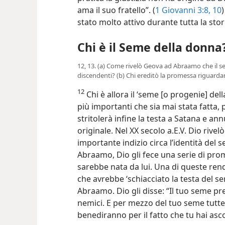
ama il suo fratello”. (
1 Giovanni 3:8,
10
stato molto attivo durante tutta la sto
Chi è il Seme della donna
12, 13. (a) Come rivelò Geova ad Abraamo che il 
discendenti? (b) Chi ereditò la promessa riguarda
12
Chi è allora il ‘seme [o progenie] d
più importanti che sia mai stata fatta,
stritolerà infine la testa a Satana e annul
originale. Nel XX secolo a.E.V. Dio riv
importante indizio circa l’identità del 
Abraamo, Dio gli fece una serie di pro
sarebbe nata da lui. Una di queste rend
che avrebbe ‘schiacciato la testa del se
Abraamo. Dio gli disse: “Il tuo seme p
nemici. E per mezzo del tuo seme tutte 
benediranno per il fatto che tu hai asc