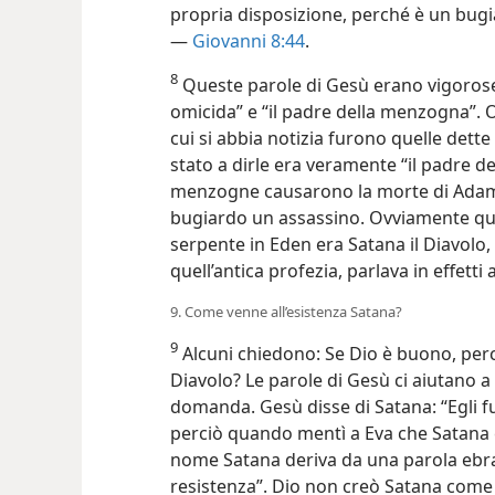
propria disposizione, perché è un bugi
—
Giovanni 8:44
.
8
Queste parole di Gesù erano vigorose e
omicida” e “il padre della menzogna”. 
cui si abbia notizia furono quelle dett
stato a dirle era veramente “il padre d
menzogne causarono la morte di Adamo
bugiardo un assassino. Ovviamente quin
serpente in Eden era Satana il Diavol
quell’antica profezia, parlava in effetti 
9. Come venne all’esistenza Satana?
9
Alcuni chiedono: Se Dio è buono, per
Diavolo? Le parole di Gesù ci
aiutano a
domanda. Gesù disse di Satana: “Egli 
perciò quando mentì a Eva che Satana c
nome Satana deriva da una parola ebrai
resistenza”. Dio non creò Satana com