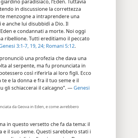
 giardino paradisiaco, l’Eden. Tuttavia
tendo in discussione la correttezza
stute menzogne a intraprendere una
 anche lui disubbidì a Dio. Il
l’Eden e condannati a morte. Noi oggi
ribellione. Tutti ereditiamo il peccato
Genesi 3:1-7,
19,
24;
Romani 5:12
.
pronunciò una profezia che dava una
olta al serpente, ma fu pronunciata in
essero così riferirla ai loro figli. Ecco
 te e la donna e fra il tuo seme e il
 tu gli schiaccerai il calcagno”. —
Genesi
nunciata da Geova in Eden, e come avrebbero
na in questo versetto che fa da tema: il
 e il suo seme. Questi sarebbero stati i