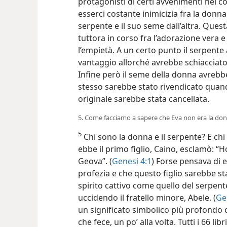
protagonisti di certi avvenimenti nel c
esserci costante inimicizia fra la donna
serpente e il suo seme dall’altra. Questa
tuttora in corso fra l’adorazione vera e 
l’empietà. A un certo punto il serpen
vantaggio allorché avrebbe
schiacciato
Infine però il seme della donna avrebbe 
stesso sarebbe stato rivendicato quando
originale sarebbe stata cancellata.
5. Come facciamo a sapere che Eva non era la don
5
Chi sono la donna e il serpente? E chi
ebbe il primo figlio, Caino, esclamò: “
Geova”. (
Genesi 4:1
) Forse pensava di 
profezia e che questo figlio sarebbe st
spirito cattivo come quello del serpent
uccidendo il fratello minore, Abele. (
Ge
un significato simbolico più profondo 
che fece, un po’ alla volta. Tutti i 66 li