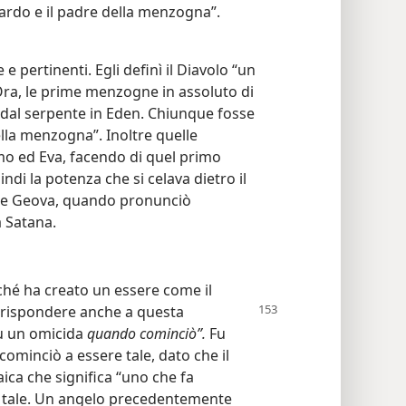
ardo e il padre della menzogna”.
 pertinenti. Egli definì il Diavolo “un
Ora, le prime menzogne in assoluto di
e dal serpente in Eden. Chiunque fosse
ella menzogna”. Inoltre quelle
 ed Eva, facendo di quel primo
di la potenza che si celava dietro il
o, e Geova, quando pronunciò
a Satana.
ché ha creato un essere come il
 rispondere anche a questa
fu un omicida
quando cominciò”.
Fu
ominciò a essere tale, dato che il
ca che significa “uno che fa
e tale. Un angelo precedentemente