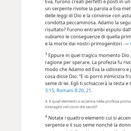
Eva, furono creati perfetti e posti in un
un serpente rivolse la parola a Eva met
delle leggi di Dio e la convinse con a
condotta peccaminosa. Adamo la seguì e
risultato? Furono entrambi espulsi dal
subiamo le conseguenze di quella prima 
e la morte dai nostri primogenitori. —
3
Eppure in quel tragico momento Dio 
ragione per sperare. La profezia fu riv
modo che Adamo ed Eva la udissero e pot
cosa disse Dio: “E io porrò inimicizia fra
seme di lei. Egli ti schiaccerà la testa e
3:15;
Romani 8:20, 21
.
4. A quali elementi si accenna nella profezia pro
interagito nel corso dei secoli?
4
Notate i quattro elementi cui si accen
serpente e il suo seme nonché la donna