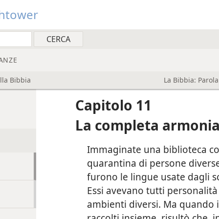
htower
ANZE
la Bibbia
La Bibbia: Parola
Capitolo 11
La completa armonia 
Immaginate una biblioteca con
quarantina di persone diverse 
furono le lingue usate dagli scr
Essi avevano tutti personalità
ambienti diversi. Ma quando i l
raccolti insieme, risultò che, 