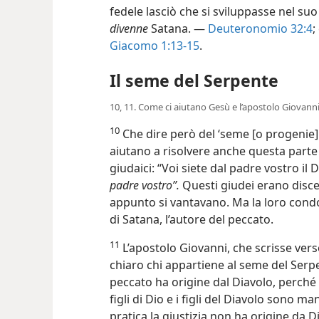
fedele lasciò che si sviluppasse nel su
divenne
Satana. —
Deuteronomio 32:4
;
Giacomo 1:13-15
.
Il seme del Serpente
10, 11. Come ci aiutano Gesù e l’apostolo Giovanni
10
Che dire però del ‘seme [o progenie] 
aiutano a risolvere anche questa parte d
giudaici: “Voi siete dal padre vostro il 
padre vostro”.
Questi giudei erano disce
appunto si vantavano. Ma la loro condott
di Satana, l’autore del peccato.
11
L’apostolo Giovanni, che scrisse verso
chiaro chi appartiene al seme del Serpent
peccato ha origine dal Diavolo, perché il
figli di Dio e i figli del Diavolo sono 
pratica la giustizia non ha origine da D