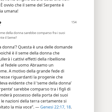
) È ovvio che il seme del Serpente è
ria umana!
?
seme della donna sarebbe comparso fra i suoi
nte il Seme?
ella donna’? Questa è una delle domande
 poiché è il seme della donna che
lerà i cattivi effetti della ribellione
elò al fedele uomo Abraamo un
seme. A motivo della grande fede di
messe riguardanti la progenie che
eva evidente che il ‘seme della donna’
rpente’ sarebbe comparso tra i figli di
renderà possesso della porta dei suoi
le nazioni della terra certamente si
oltato la mia voce”. —
Genesi 22:17, 18
.