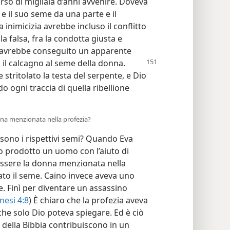
orso di migliaia d’anni avvenire. Doveva
 e il suo seme da una parte e il
 inimicizia avrebbe incluso il conflitto
la falsa, fra la condotta giusta e
te avrebbe conseguito un apparente
 il calcagno al seme della donna.
stritolato la testa del serpente, e Dio
 ogni traccia di quella ribellione
na menzionata nella profezia?
 sono i rispettivi semi? Quando Eva
Ho prodotto un uomo con l’aiuto di
essere la donna menzionata nella
ato il seme. Caino invece aveva uno
e. Finì per diventare un assassino
nesi 4:8
) È chiaro che la profezia aveva
che solo Dio poteva spiegare. Ed è ciò
bri della Bibbia contribuiscono in un