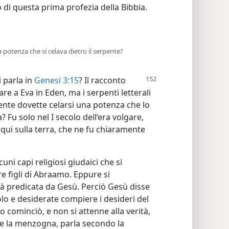
to di questa prima profezia della Bibbia.
la potenza che si celava dietro il serpente?
i parla in
Genesi 3:15
? Il racconto
are a Eva in Eden, ma i serpenti letterali
nte dovette celarsi una potenza che lo
 Fu solo nel I secolo dell’era volgare,
ui sulla terra, che ne fu chiaramente
ni capi religiosi giudaici che si
re figli di Abraamo. Eppure si
à predicata da Gesù. Perciò Gesù disse
volo e desiderate compiere i desideri del
 cominciò, e non si attenne alla verità,
ice la menzogna, parla secondo la