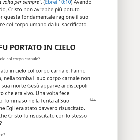
 volta per sempre”.
(
Ebrei 10:10
) Avendo
ndo, Cristo non avrebbe più potuto
er questa fondamentale ragione il suo
e col corpo umano da lui sacrificato
FU PORTATO IN CIELO
ielo col corpo carnale?
ato in cielo col corpo carnale. Fanno
o, nella tomba il suo corpo carnale non
la sua morte Gesù apparve ai discepoli
o che era vivo. Una volta fece
tolo Tommaso
nella ferita al Suo
he Egli era stato davvero risuscitato.
he Cristo fu risuscitato con lo stesso
?
to?