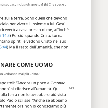
nti seguaci, inclusi gli apostoli? (b) Che specie di
re sulla terra. Sono quelli che devono
ielo per vivere lì insieme a lui. Gesù
i riceverò a casa presso di me, affinché
i 14:3
) Perciò, quando Cristo torna,
ntano spiriti, e vedono Cristo nel suo
15:44
) Ma il resto dell’umanità, che non
RNARE COME UOMO
non vedranno mai più Cristo?
 apostoli: “Ancora un poco e
il mondo
ndo” si riferisce all’umanità. Qui
ulla terra non lo avrebbero più visto
tolo Paolo scrisse: “Anche se abbiamo
ertamente ora non lo conosciamo più