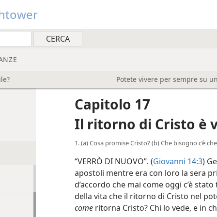
htower
ANZE
ile?
Potete vivere per sempre su un
Capitolo 17
Il ritorno di Cristo è v
1. (a) Cosa promise Cristo? (b) Che bisogno c’è che 
“VERRÒ DI NUOVO”. (
Giovanni 14:3
) G
apostoli mentre era con loro la sera p
d’accordo che mai come oggi c’è stato t
della vita che il ritorno di Cristo nel 
come
ritorna Cristo? Chi lo vede, e in 