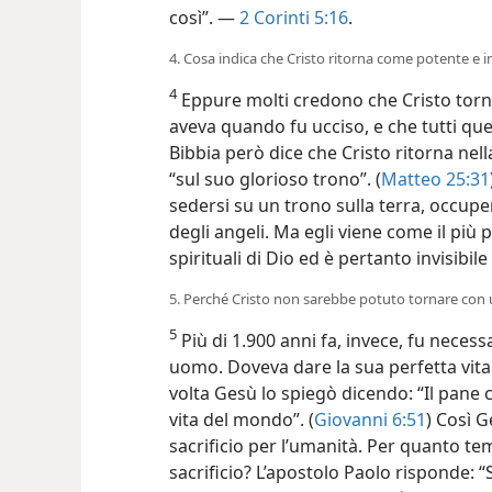
così”. —
2 Corinti 5:16
.
4. Cosa indica che Cristo ritorna come potente e in
4
Eppure molti credono che Cristo tor
aveva quando fu ucciso, e che tutti quell
Bibbia però dice che Cristo ritorna nella
“sul suo glorioso trono”. (
Matteo 25:31
sedersi su un trono sulla terra, occupe
degli angeli. Ma egli viene come il più p
spirituali di Dio ed è pertanto invisibi
5. Perché Cristo non sarebbe potuto tornare co
5
Più di 1.900 anni fa, invece, fu neces
uomo. Doveva dare la sua perfetta vit
volta Gesù lo spiegò dicendo: “Il pane 
vita del mondo”. (
Giovanni 6:51
) Così G
sacrificio per l’umanità. Per quanto t
sacrificio? L’apostolo Paolo risponde: “