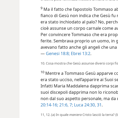
9
Ma il fatto che l’apostolo Tommaso ab
fianco di Gesù non indica che Gesù fu r
era stato inchiodato al palo? No, perc
cioè
assunse un corpo carnale come ave
Per convincere Tommaso che era propri
ferite. Sembrava proprio un uomo, in 
avevano fatto anche gli angeli che una
—
Genesi 18:8;
Ebrei 13:2
.
10. Cosa mostra che Gesù assunse diversi corpi fis
10
Mentre a Tommaso Gesù apparve con 
era stato ucciso, nell’apparire ai Suoi 
Infatti Maria Maddalena dapprima scam
suoi discepoli dapprima non lo riconob
non dal suo aspetto personale, ma da 
20:14-16;
21:6, 7;
Luca 24:30, 31
.
11, 12. (a) In quale
maniera
Cristo lasciò la terra?