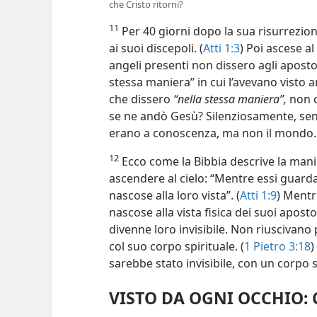
che Cristo ritorni?
11
Per 40 giorni dopo la sua risurrezi
ai suoi discepoli. (
Atti 1:3
) Poi ascese al
angeli presenti non dissero agli aposto
stessa maniera” in cui l’avevano visto an
che dissero
“nella stessa maniera”,
non c
se ne andò Gesù? Silenziosamente, senza
erano a conoscenza, ma non il mondo.
12
Ecco come la Bibbia descrive la manie
ascendere al cielo: “Mentre essi guard
nascose alla loro vista”. (
Atti 1:9
) Mentr
nascose alla vista fisica dei suoi aposto
divenne loro invisibile. Non riuscivano 
col suo corpo spirituale. (
1 Pietro 3:18
)
sarebbe stato invisibile, con un corpo s
VISTO DA OGNI OCCHIO: