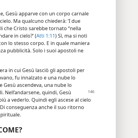
one, Gesù apparve con un corpo carnale
 cielo. Ma qualcuno chiederà: ‘I due
li che Cristo sarebbe tornato “nella
dare in cielo?’ (
Atti 1:11
) Sì, ma si noti
on lo stesso corpo. E in quale maniera
 pubblicità. Solo i suoi apostoli ne
ra in cui Gesù lasciò gli apostoli per
avano, fu innalzato e una nube lo
e Gesù ascendeva, una nube lo
li. Nell’andarsene, quindi,
Gesù
più a vederlo. Quindi egli ascese al cielo
 Di conseguenza anche il suo ritorno
pirituale.
 COME?