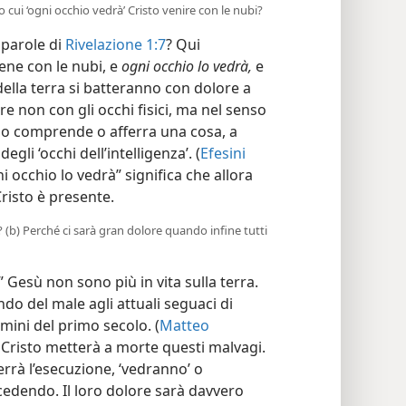
cui ‘ogni occhio vedrà’ Cristo venire con le nubi?
parole di
Rivelazione 1:7
? Qui
iene con le nubi, e
ogni occhio lo vedrà,
e
ù della terra si batteranno con dolore a
ere non con gli occhi fisici, ma nel senso
 comprende o afferra una cosa, a
degli ‘occhi dell’intelligenza’. (
Efesini
ni occhio lo vedrà” significa che allora
risto è presente.
”? (b) Perché ci sarà gran dolore quando infine tutti
 Gesù non sono più in vita sulla terra.
do del male agli attuali seguaci di
mini del primo secolo. (
Matteo
i Cristo metterà a morte questi malvagi.
rrà l’esecuzione, ‘vedranno’ o
dendo. Il loro dolore sarà davvero