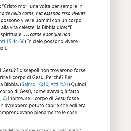
 “Cristo morì una volta per sempre in
orte nella carne, ma essendo reso vivente
on possono vivere uomini con un corpo
lla vita celeste, la Bibbia dice: “È
irituale. . . .
carne e sangue non
nti 15:44-50
) In cielo possono vivere
ali.
i Gesù? I discepoli non trovarono forse
rire il corpo di Gesù. Perché? Per
a Bibbia. (
Salmo 16:10;
Atti 2:31
) Quindi
 corpo di Gesù, come aveva già fatto
, 6
) Inoltre, se il corpo di Gesù fosse
on avrebbero potuto capire che egli era
n comprendevano pienamente le cose
ta del corpo materializzato del Cristo risorto?