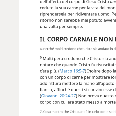
dell’offerta del corpo di Gesù Cristo
una
ceduto la sua carne per la vita del mo
riprendersela per ridiventare uomo. P
ritorno non sarebbe mai potuto avvenir
una volta per sempre.
IL CORPO CARNALE NON 
6. Perché molti credono che Cristo sia andato in c
6
Molti però credono che Cristo sia and
notare che quando Cristo fu risuscitat
c’era più. (
Marco 16:5-7
) Inoltre dopo 
con un corpo di carne per mostrare lor
addirittura mettere la mano all’apos
fianco, affinché questi si convincesse c
(
Giovanni 20:24-27
) Non prova questo c
corpo con cui era stato messo a morte
7. Cosa mostra che Cristo andò in cielo come spiri