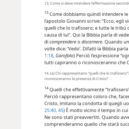
13. Come si deve intendere l’affermazione secondo 
13
Come dobbiamo quindi intendere le 
l’apostolo Giovanni scrive: “Ecco, egli v
quelli che lo trafissero; e tutte le trib
causa di lui”. Qui la Bibbia parla di ved
di
comprendere
o
discernere.
Quando uno
volte dice: ‘Vedo’. Difatti la Bibbia parla 
1:18
,
Garofalo
) Perciò l’espressione “og
tutti capiranno o riconosceranno che C
14. (a) Chi rappresentano “quelli che lo trafissero
riconosceranno la presenza di Cristo?
14
Quelli che effettivamente “trafissero”
Perciò rappresentano coloro che, facen
Cristo, imitano la condotta di quegli uo
25:40,
45
) È molto vicino il tempo in cu
Ne sono stati preavvertiti. Quando avve
comprenderanno quello che starà succe