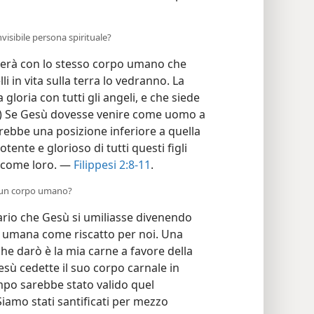
visibile persona spirituale?
nerà con lo stesso corpo umano che
i in vita sulla terra lo vedranno. La
 gloria con tutti gli angeli, e che siede
) Se Gesù dovesse venire come uomo a
rebbe una posizione inferiore a quella
otente e glorioso di tutti questi figli
le come loro. —
Filippesi 2:8-11
.
n un corpo umano?
sario che Gesù si umiliasse divenendo
a umana come riscatto per noi. Una
che darò è la mia carne a favore della
esù cedette il suo corpo carnale in
empo sarebbe stato valido quel
Siamo stati santificati per mezzo