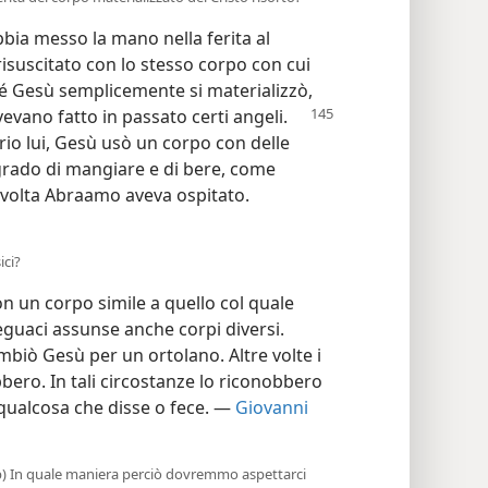
bia messo la mano nella ferita al
isuscitato con lo stesso corpo con cui
hé Gesù semplicemente si materializzò,
vano fatto in passato certi angeli.
o lui, Gesù usò un corpo con delle
grado di mangiare e di bere, come
 volta Abraamo aveva ospitato.
ici?
un corpo simile a quello col quale
seguaci assunse anche corpi diversi.
biò Gesù per un ortolano. Altre volte i
bero. In tali circostanze lo riconobbero
qualcosa che disse o fece. —
Giovanni
 (b) In quale maniera perciò dovremmo aspettarci