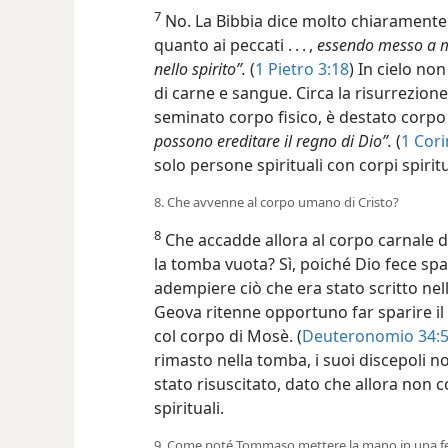
7
No. La Bibbia dice molto chiaramente:
quanto ai peccati . . . ,
essendo messo a m
nello spirito”.
(
1 Pietro 3:18
) In cielo n
di carne e sangue. Circa la risurrezione a
seminato corpo fisico, è destato corpo sp
possono ereditare il regno di Dio”.
(
1 Cori
solo persone spirituali con corpi spiritu
8. Che avvenne al corpo umano di Cristo?
8
Che accadde allora al corpo carnale d
la tomba vuota? Sì, poiché Dio fece spa
adempiere ciò che era stato scritto nell
Geova ritenne opportuno far sparire il
col corpo di Mosè. (
Deuteronomio 34:5
rimasto nella tomba, i suoi discepoli n
stato risuscitato, dato che allora no
spirituali.
9. Come poté Tommaso mettere la mano in una feri