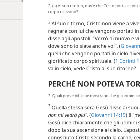
2. (a) Al suo ritorno, dov’è che Cristo porta i suoi u
corpo ricevono?
2
Al suo ritorno, Cristo non viene a vive
regnare con lui che vengono portati in c
disse agli apostoli: “Verrò di nuovo e v
dove sono io siate anche voi”. (
Giovann
quelli che vengono portati in cielo dive
glorificato corpo spirituale. (
1 Corinti 
va in cielo, vede Cristo al suo ritorno?
PERCHÉ NON POTEVA TO
3. Quali prove bibliche mostrano che gli uomini 
3
Quella stessa sera Gesù disse ai suoi
non mi vedrà più”.
(
Giovanni 14:19
) Il
“mo
Gesù dice chiaramente che gli uomini s
dopo la sua ascensione al cielo. L’apos
conosciuto Cristo secondo la carne, c