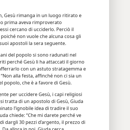
n, Gesù rimanga in un luogo ritirato e
orno prima aveva rimproverato
essi cercano di ucciderlo. Perciò il
, poiché non vuole che alcuna cosa gli
suoi apostoli la sera seguente.
iani del popolo si sono radunati nel
ti perché Gesù li ha attaccati il giorno
 afferrarlo con un astuto stratagemma e
“Non alla festa, affinché non ci sia un
l popolo, che è a favore di Gesù.
e per uccidere Gesù, i capi religiosi
 si tratta di un apostolo di Gesù, Giuda
nato l’ignobile idea di tradire il suo
uda chiede: “Che mi darete perché ve
 dargli 30 pezzi d’argento, il prezzo di
Da allora in poi, Giuda cerca