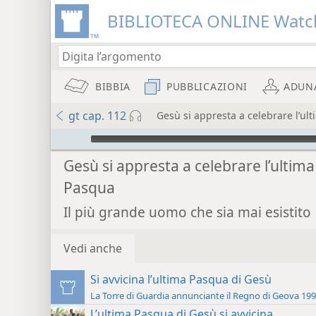
BIBLIOTECA ONLINE Watc
BIBBIA
PUBBLICAZIONI
ADUN
gt cap. 112
Gesù si appresta a celebrare l’ul
Audio Player
Gesù si appresta a celebrare l’ultima
Pasqua
Il più grande uomo che sia mai esistito
Vedi anche
Si avvicina l’ultima Pasqua di Gesù
La Torre di Guardia annunciante il Regno di Geova 19
L’ultima Pasqua di Gesù si avvicina