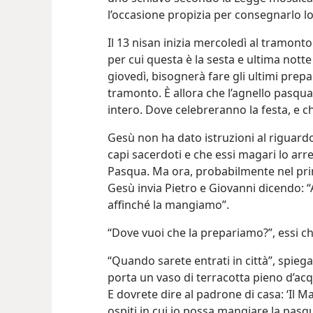
l’occasione propizia per consegnarlo lo
Il 13 nisan inizia mercoledì al tramont
per cui questa è la sesta e ultima nott
giovedì, bisognerà fare gli ultimi prepa
tramonto. È allora che l’agnello pasqua
intero. Dove celebreranno la festa, e ch
Gesù non ha dato istruzioni al riguardo
capi sacerdoti e che essi magari lo arr
Pasqua. Ma ora, probabilmente nel pri
Gesù invia Pietro e Giovanni dicendo: 
affinché la mangiamo”.
“Dove vuoi che la prepariamo?”, essi c
“Quando sarete entrati in città”, spieg
porta un vaso di terracotta pieno d’acqu
E dovrete dire al padrone di casa: ‘Il Ma
ospiti in cui io possa mangiare la pasqu