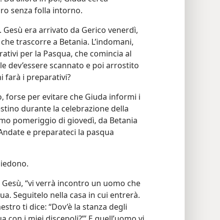
ro senza folla intorno.
o. Gesù era arrivato da Gerico venerdì,
e che trascorre a Betania. L’indomani,
rativi per la Pasqua, che comincia al
le dev’essere scannato e poi arrostito
i farà i preparativi?
, forse per evitare che Giuda informi i
estino durante la celebrazione della
mo pomeriggio di giovedì, da Betania
“Andate e preparateci la pasqua
hiedono.
a Gesù, “vi verrà incontro un uomo che
a. Seguitelo nella casa in cui entrerà.
estro ti dice: “Dov’è la stanza degli
a con i miei discepoli?”’ E quell’uomo vi