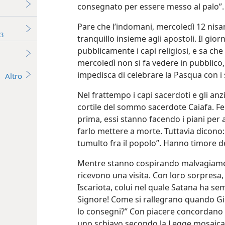
consegnato per essere messo al palo”.
Pare che l’indomani, mercoledì 12 nisa
13
tranquillo insieme agli apostoli. Il gi
pubblicamente i capi religiosi, e sa che 
mercoledì non si fa vedere in pubblico
impedisca di celebrare la Pasqua con i 
Altro
Nel frattempo i capi sacerdoti e gli anz
cortile del sommo sacerdote Caiafa. Feri
prima, essi stanno facendo i piani per
farlo mettere a morte. Tuttavia dicono: 
tumulto fra il popolo”. Hanno timore de
Mentre stanno cospirando malvagiament
ricevono una visita. Con loro sorpresa,
Iscariota, colui nel quale Satana ha semi
Signore! Come si rallegrano quando Gi
lo consegni?” Con piacere concordano di
uno schiavo secondo la Legge mosaica. 