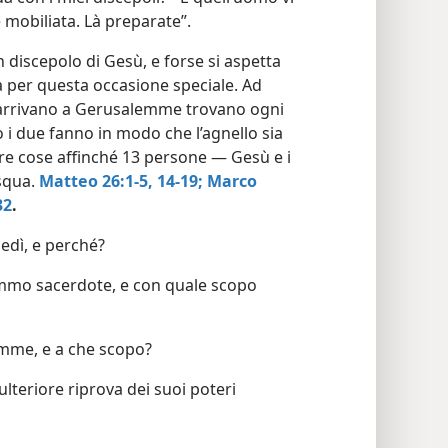
mobiliata. Là preparate”.
 discepolo di Gesù, e forse si aspetta
a per questa occasione speciale. Ad
arrivano a Gerusalemme trovano ogni
i due fanno in modo che l’agnello sia
tre cose affinché 13 persone — Gesù e i
squa.
Matteo 26:1-5,
14-19;
Marco
32
.
edì, e perché?
sommo sacerdote, e con quale scopo
emme, e a che scopo?
ulteriore riprova dei suoi poteri