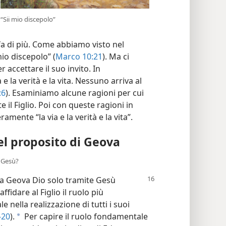
“Sii mio discepolo”
fa di più. Come abbiamo visto nel
 mio discepolo” (
Marco 10:21
). Ma ci
 accettare il suo invito. In
e la verità e la vita. Nessuno arriva al
:6
). Esaminiamo alcune ragioni per cui
e il Figlio. Poi con queste ragioni in
ente “la via e la verità e la vita”.
l proposito di Geova
e Gesù?
 a Geova Dio solo
tramite Gesù
fidare al Figlio il ruolo più
e nella realizzazione di tutti i suoi
-20
).
Per capire il ruolo fondamentale
a