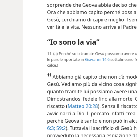
sorprende che Geova abbia deciso che il 
Ora che abbiamo capito perché possiam
Gesù, cerchiamo di capire meglio il sens
verità e la vita. Nessuno arriva al Padr
“Io sono la via”
11. (a) Perché solo tramite Gesù possiamo avere 
le parole riportate in
Giovanni 14:6
sottolineano l’
calce.)
11
Abbiamo già capito che non c’è modo 
Gesù. Vediamo più da vicino cosa signif
quanto tramite lui possiamo avere una
Dimostrandosi fedele fino alla morte, G
riscatto (
Matteo 20:28
). Senza il risca
avvicinarci a Dio. Il peccato infatti cre
perché Geova è santo e non può in alc
6:3;
59:2
). Tuttavia il sacrificio di Gesù
provveduto la necessaria espiazione de