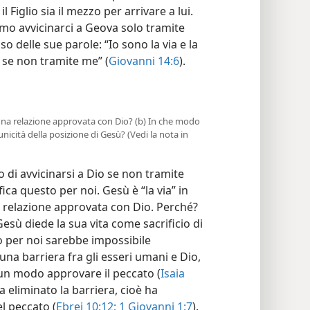
Figlio sia il mezzo per arrivare a lui.
o avvicinarci a Geova solo tramite
o delle sue parole: “Io sono la via e la
e se non tramite me” (
Giovanni 14:6
).
una relazione approvata con Dio? (b) In che modo
unicità della posizione di Gesù? (Vedi la nota in
di avvicinarsi a Dio se non tramite
ica questo per noi. Gesù è “la via” in
 relazione approvata con Dio. Perché?
esù diede la sua vita come sacrificio di
tto per noi sarebbe impossibile
a una barriera fra gli esseri umani e Dio,
un modo approvare il peccato (
Isaia
 ha eliminato la barriera, cioè ha
l peccato (
Ebrei 10:12;
1 Giovanni 1:7
).