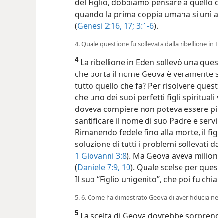
del Figlio, dobbiamo pensare a quello 
quando la prima coppia umana si unì a 
(
Genesi 2:16, 17;
3:1-6
).
4. Quale questione fu sollevata dalla ribellione in 
4
La ribellione in Eden sollevò una ques
che porta il nome Geova è veramente s
tutto quello che fa? Per risolvere que
che uno dei suoi perfetti figli spiritual
doveva compiere non poteva essere più 
santificare il nome di suo Padre e servi
Rimanendo fedele fino alla morte, il fig
soluzione di tutti i problemi sollevati da
1 Giovanni 3:8
). Ma Geova aveva milioni e
(
Daniele 7:9, 10
). Quale scelse per que
Il suo “Figlio unigenito”, che poi fu ch
5, 6. Come ha dimostrato Geova di aver fiducia nel
5
La scelta di Geova dovrebbe sorprender