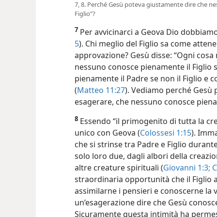
7, 8. Perché Gesù poteva giustamente dire che ne
Figlio”?
7
Per avvicinarci a Geova Dio dobbiamo s
5
). Chi meglio del Figlio sa come attene
approvazione? Gesù disse: “Ogni cosa 
nessuno conosce pienamente il Figlio 
pienamente il Padre se non il Figlio e col
(
Matteo 11:27
). Vediamo perché Gesù p
esagerare, che nessuno conosce piename
8
Essendo “il primogenito di tutta la cre
unico con Geova (
Colossesi 1:15
). Imm
che si strinse tra Padre e Figlio durante
solo loro due, dagli albori della creazi
altre creature spirituali (
Giovanni 1:3;
C
straordinaria opportunità che il Figlio
assimilarne i pensieri e conoscerne la v
un’esagerazione dire che Gesù conosce 
Sicuramente questa intimità ha permes