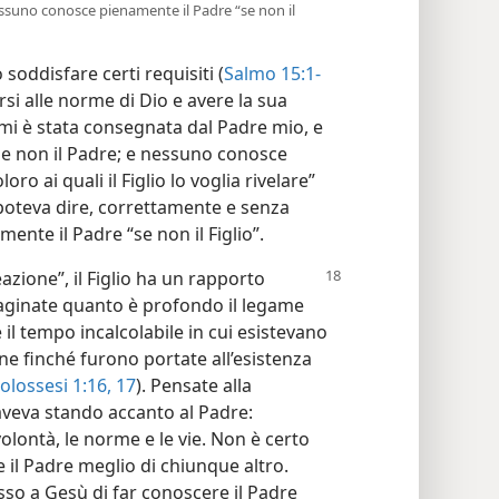
ssuno conosce pienamente il Padre “se non il
oddisfare certi requisiti (
Salmo 15:1-
rsi alle norme di Dio e avere la sua
mi è stata consegnata dal Padre mio, e
se non il Padre; e nessuno conosce
oro ai quali il Figlio lo voglia rivelare”
oteva dire, correttamente e senza
nte il Padre “se non il Figlio”.
azione”, il Figlio ha un rapporto
aginate quanto è profondo il legame
 il tempo incalcolabile in cui esistevano
one finché furono portate all’esistenza
olossesi 1:16, 17
). Pensate alla
 aveva stando accanto al Padre:
olontà, le norme e le vie. Non è certo
il Padre meglio di chiunque altro.
so a Gesù di far conoscere il Padre