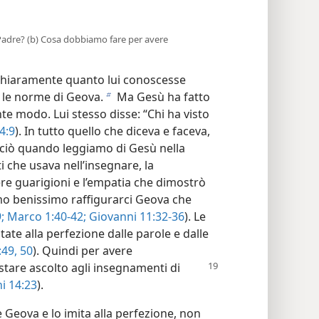
l Padre? (b) Cosa dobbiamo fare per avere
chiaramente quanto lui conoscesse
e le norme di Geova.
Ma Gesù ha fatto
b
te modo. Lui stesso disse: “Chi ha visto
4:9
). In tutto quello che diceva e faceva,
erciò quando leggiamo di Gesù nella
i che usava nell’insegnare, la
e guarigioni e l’empatia che dimostrò
o benissimo raffigurarci Geova che
;
Marco 1:40-42;
Giovanni 11:32-36
). Le
ate alla perfezione dalle parole e dalle
49, 50
). Quindi per avere
stare ascolto agli insegnamenti
di
i 14:23
).
eova e lo imita alla perfezione, non