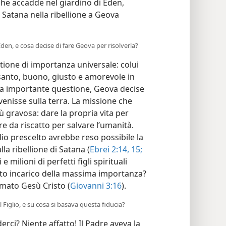
che accadde nel giardino di Eden,
Satana nella ribellione a Geova
Eden, e cosa decise di fare Geova per risolverla?
tione di importanza universale: colui
anto, buono, giusto e amorevole in
sta importante questione, Geova decise
i venisse sulla terra. La missione che
gravosa: dare la propria vita per
re da riscatto per salvare l’umanità.
lio prescelto avrebbe reso possibile la
lla ribellione di Satana (
Ebrei 2:14, 15;
 milioni di perfetti figli spirituali
sto incarico della massima importanza?
iamato Gesù Cristo (
Giovanni 3:16
).
 Figlio, e su cosa si basava questa fiducia?
ci? Niente affatto! Il Padre aveva la