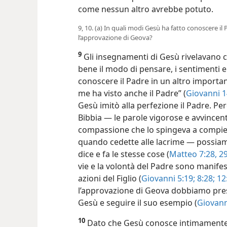
come nessun altro avrebbe potuto.
9, 10. (a) In quali modi Gesù ha fatto conoscere i
l’approvazione di Geova?
9
Gli insegnamenti di Gesù rivelavano 
bene il modo di pensare, i sentimenti 
conoscere il Padre in un altro importan
me ha visto anche il Padre” (
Giovanni 1
Gesù imitò alla perfezione il Padre. P
Bibbia — le parole vigorose e avvincent
compassione che lo spingeva a compier
quando cedette alle lacrime — possiam
dice e fa le stesse cose (
Matteo 7:28, 29
vie e la volontà del Padre sono manifest
azioni del Figlio (
Giovanni 5:19;
8:28;
12:
l’approvazione di Geova dobbiamo pre
Gesù e seguire il suo esempio (
Giovann
10
Dato che Gesù conosce intimamente G