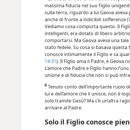
massima fiducia nel suo Figlio unigeni
sulla terra, riguardo a lui Geova aveva
anche di fronte a indicibili sofferenze (
Vediamo cosa comporta questo. Il Figlio
intelligenti, era dotato di libero arbitr
comportarsi. Ma Geova aveva una tale f
stato fedele. Su cosa si basava questa
conosce intimamente il Figlio e sa quant
14:31
). Il Figlio ama il Padre, e Geova 
L’amore che Padre e Figlio hanno l’uno 
unione e di fiducia che non si può infr
6
Tenuto conto dell’importante ruolo del 
lui e dell’amore che li unisce, non è log
solo tramite Gesù? Ma c’è un’altra ragion
arrivare al Padre.
Solo il Figlio conosce pi