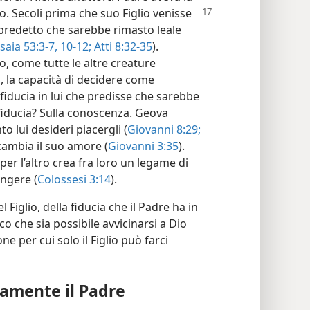
to.
Secoli prima che suo Figlio venisse
 predetto che sarebbe rimasto leale
Isaia 53:3-7,
10-12;
Atti 8:32-35
).
, come tutte le altre creature
io, la capacità di decidere come
iducia in lui che predisse che sarebbe
 fiducia? Sulla conoscenza. Geova
o lui desideri piacergli (
Giovanni 8:29;
ricambia il suo amore (
Giovanni 3:35
).
per l’altro crea fra loro un legame di
angere (
Colossesi 3:14
).
Figlio, della fiducia che il Padre ha in
ico che sia possibile avvicinarsi a Dio
e per cui solo il Figlio può farci
enamente il Padre