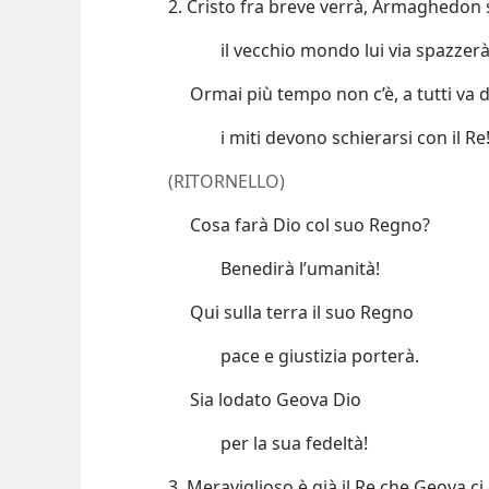
2. Cristo fra breve verrà, Armaghedon 
il vecchio mondo lui via spazzerà
Ormai più tempo non c’è, a tutti va 
i miti devono schierarsi con il Re
(RITORNELLO)
Cosa farà Dio col suo Regno?
Benedirà l’umanità!
Qui sulla terra il suo Regno
pace e giustizia porterà.
Sia lodato Geova Dio
per la sua fedeltà!
3. Meraviglioso è già il Re che Geova ci