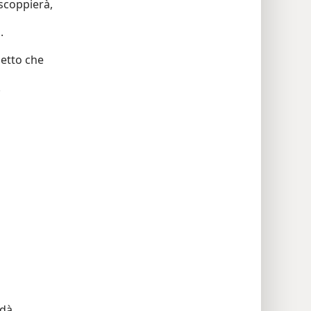
scoppierà,
.
detto che
!
 dà,