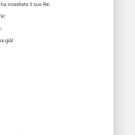
ha insediato il suo Re:
’è!
:
na già!