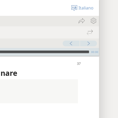
Italiano
00:00
gnare