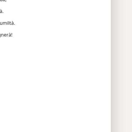
à.
umiltà.
gnerà!