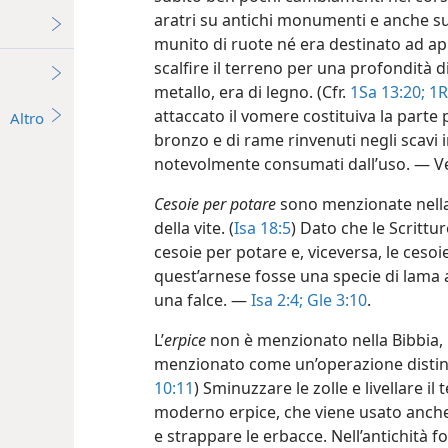
aratri su antichi monumenti e anche su t
munito di ruote né era destinato ad ap
scalfire il terreno per una profondità d
metallo, era di legno. (Cfr.
1Sa 13:20;
1R
attaccato il vomere costituiva la parte p
Altro
bronzo e di rame rinvenuti negli scavi 
notevolmente consumati dall’uso. — V
Cesoie per potare
sono menzionate nella 
della vite. (
Isa 18:5
) Dato che le Scrittu
cesoie per potare e, viceversa, le cesoi
quest’arnese fosse una specie di lama af
una falce. —
Isa 2:4;
Gle 3:10
.
L’
erpice
non è menzionato nella Bibbia, m
menzionato come un’operazione distinta
10:11
) Sminuzzare le zolle e livellare il
moderno erpice, che viene usato anche 
e strappare le erbacce. Nell’antichità 