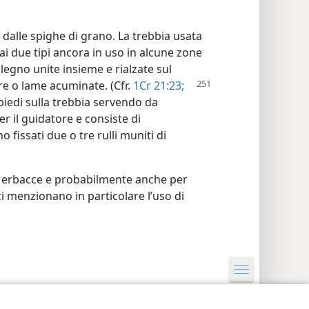
 dalle spighe di grano. La trebbia usata
ai due tipi ancora in uso in alcune zone
i legno unite insieme e rialzate sul
tre o lame acuminate. (Cfr.
1Cr 21:23;
n piedi sulla trebbia servendo da
er il guidatore e consiste di
 fissati due o tre rulli muniti di
da erbacce e probabilmente anche per
ci menzionano in particolare l’uso di
postazioni privacy
Accedi
JW.ORG