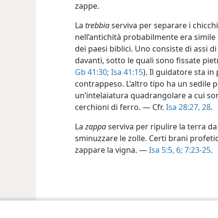
zappe.
La
trebbia
serviva per separare i chicchi
nell’antichità probabilmente era simile 
dei paesi biblici. Uno consiste di assi d
davanti,
sotto le quali sono fissate pie
Gb 41:30;
Isa 41:15
). Il guidatore sta i
contrappeso. L’altro tipo ha un sedile p
un’intelaiatura quadrangolare a cui sono
cerchioni di ferro. — Cfr.
Isa 28:27, 28
.
La
zappa
serviva per ripulire la terra 
sminuzzare le zolle. Certi brani profeti
zappare la vigna. —
Isa 5:5, 6;
7:23-25
.
ct Society of Pennsylvania
Condizioni d’uso
Informativa sulla privacy
Im