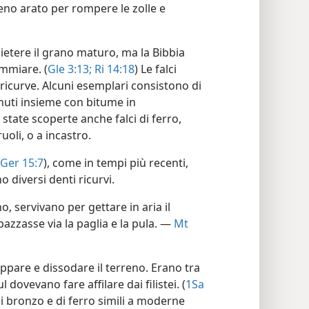
eno arato per rompere le zolle e
etere il grano maturo, ma la Bibbia
emmiare. (
Gle 3:13;
Ri 14:18
) Le falci
ricurve. Alcuni esemplari consistono di
enuti insieme con bitume in
 state scoperte anche falci di ferro,
uoli, o a incastro.
Ger 15:7
), come in tempi più recenti,
 diversi denti ricurvi.
, servivano per gettare in aria il
azzasse via la paglia e la pula. —
Mt
pare e dissodare il terreno. Erano tra
ul dovevano fare affilare dai filistei. (
1Sa
di bronzo e di ferro simili a moderne