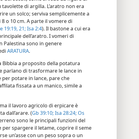
avolette di argilla. L’aratro non era
rire un solco; serviva semplicemente a
i 8 o 10 cm. A parte il vomere di
e 19:19,
21;
Isa 2:4
). Il bastone a cui era
rincipale dell’aratro. I vomeri di
in Palestina sono in genere
edi
ARATURA
.
Bibbia a proposito della potatura
re parlano di trasformare le lance in
e per potare in lance, pare che
filata fissata a un manico, simile a
a il lavoro agricolo di erpicare è
 dall’arare. (
Gb 39:10;
Isa 28:24;
Os
 terreno sono le principali funzioni del
per spargere il letame, coprire il seme
forse un’asse con un peso sopra o un