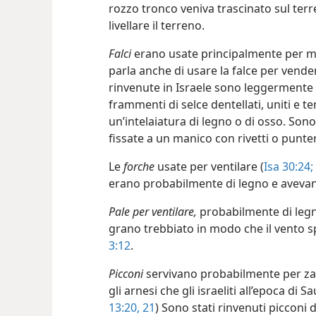
rozzo tronco veniva trascinato sul terr
livellare il terreno.
Falci
erano usate principalmente per mi
parla anche di usare la falce per vend
rinvenute in Israele sono leggermente 
frammenti di selce dentellati, uniti e t
un’intelaiatura di legno o di osso. Sono
fissate a un manico con rivetti o punter
Le
forche
usate per ventilare (
Isa 30:24;
erano probabilmente di legno e avevano
Pale per ventilare,
probabilmente di legno
grano trebbiato in modo che il vento sp
3:12
.
Picconi
servivano probabilmente per zap
gli arnesi che gli israeliti all’epoca di Sa
13:20, 21
) Sono stati rinvenuti picconi 