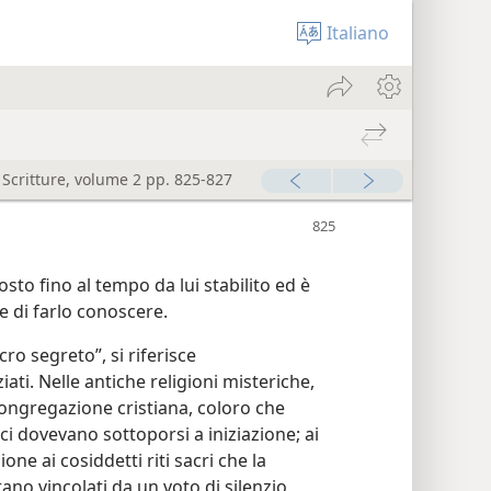
Italiano
e Scritture, volume 2 pp. 825-827
sto fino al tempo da lui stabilito ed è
de di farlo conoscere.
ro segreto”, si riferisce
iati. Nelle antiche religioni misteriche,
 congregazione cristiana, coloro che
ci dovevano sottoporsi a iniziazione; ai
one ai cosiddetti riti sacri che la
ano vincolati da un voto di silenzio,