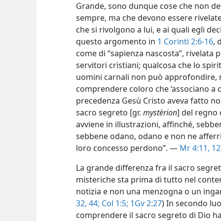
Grande, sono dunque cose che non de
sempre, ma che devono essere rivelat
che si rivolgono a lui, e ai quali egli de
questo argomento in
1 Corinti 2:6-16
, 
come di “sapienza nascosta”, rivelata pe
servitori cristiani; qualcosa che lo sp
uomini carnali non può approfondire, 
comprendere coloro che ‘associano a cose
precedenza Gesù Cristo aveva fatto notar
sacro segreto [gr.
mystèrion
] del regno 
avviene in illustrazioni, affinché, seb
sebbene odano, odano e non ne afferrino
loro concesso perdono”. —
Mr 4:11, 12
La grande differenza fra il sacro segreto
misteriche sta prima di tutto nel conte
notizia e non una menzogna o un inga
32,
44;
Col 1:5;
1Gv 2:27
) In secondo luo
comprendere il sacro segreto di Dio ha