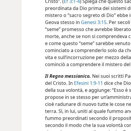
Cristo”. (
Ef 3:1-4
) Spiega che questo sa
preordinata da Dio prima dei sistemi di
mistero o “sacro segreto di Dio” ebbe i
Geova stesso in
Genesi 3:15
. Per secol
“seme” promesso che avrebbe liberato 
morte, anche se non si comprendeva ch
e come questo “seme” sarebbe venuto e 
cominciato a comprenderlo solo da che 
vita e sull’incorruzione per mezzo della
cominciò a comprendere il mistero del 
Il Regno messianico.
Nei suoi scritti P
del Cristo. In
Efesini 1:9-11
dice che Dio
della sua volontà, e aggiunge: “Esso è s
propose in se stesso per un’amministraz
cioè radunare di nuovo tutte le cose nel 
terra. Sì, in lui, uniti al quale fummo 
fummo preordinati secondo il proposito
secondo il modo che la sua volontà con