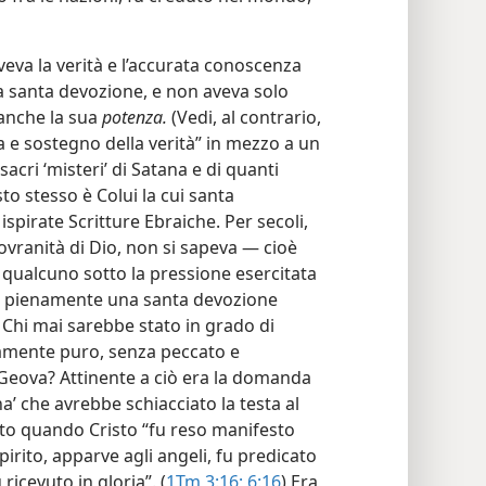
veva la verità e l’accurata conoscenza
ra santa devozione, e non aveva solo
 anche la sua
potenza.
(Vedi, al contrario,
a e sostegno della verità” in mezzo a un
sacri ‘misteri’ di Satana e di quanti
sto stesso è Colui la cui santa
ispirate Scritture Ebraiche. Per secoli,
sovranità di Dio, non si sapeva — cioè
 qualcuno sotto la pressione esercitata
e pienamente una santa devozione
 Chi mai sarebbe stato in grado di
tamente puro, senza peccato e
 Geova? Attinente a ciò era la domanda
a’ che avrebbe schiacciato la testa al
to quando Cristo “fu reso manifesto
pirito, apparve agli angeli, fu predicato
ricevuto in gloria”. (
1Tm 3:16;
6:16
) Era