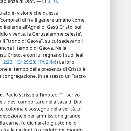
sapienza di Dio”. —
Ef 3:10
.
trato in visione che questa
“comprati di fra il genere umano come
o insieme all’Agnello, Gesù Cristo, sul
’Iddio vivente, la Gerusalemme celeste’.
 il “trono di Geova”, su cui sedevano i
anche il tempio di Geova. Nella
 Cristo, e con lui regnano i suoi leali
12:22;
1Cr 29:23;
1Pt 2:4-6
) La loro
ione al tempo della presenza di Cristo è
la congregazione, in se stesso un “sacro
e.
Paolo scrisse a Timoteo: “Ti scrivo
me ti devi comportare nella casa di Dio,
e, colonna e sostegno della verità. In
ta devozione è per ammissione grande:
lla carne, fu dichiarato giusto nello
to fra le nazioni, fu creduto nel mondo,