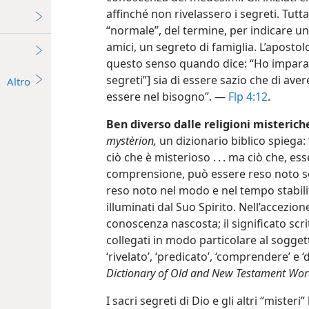
affinché non rivelassero i segreti. Tutt
“normale”, del termine, per indicare u
amici, un segreto di famiglia. L’apostol
questo senso quando dice: “Ho imparato 
segreti”] sia di essere sazio che di av
Altro
essere nel bisogno”. —
Flp 4:12
.
Ben diverso dalle religioni misterich
mystèrion,
un dizionario biblico spiega
ciò che è misterioso . . . ma ciò che, e
comprensione, può essere reso noto so
reso noto nel modo e nel tempo stabili
illuminati dal Suo Spirito. Nell’accezi
conoscenza nascosta; il significato scrit
collegati in modo particolare al sogget
‘rivelato’, ‘predicato’, ‘comprendere’ e
Dictionary of Old and New Testament Wor
I sacri segreti di Dio e gli altri “misteri