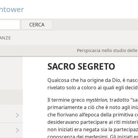
htower
ANZE
Perspicacia nello studio dell
SACRO SEGRETO
Qualcosa che ha origine da Dio, è nasco
rivelato solo a coloro ai quali egli deci
Il termine greco
mystèrion,
tradotto “sac
primariamente a ciò che è noto agli iniz
che fiorivano all’epoca della primitiva
desideravano partecipare ai riti misteri
non iniziati era negata sia la partecipazi
conoscenza dei medesimi. Gli iniziati er