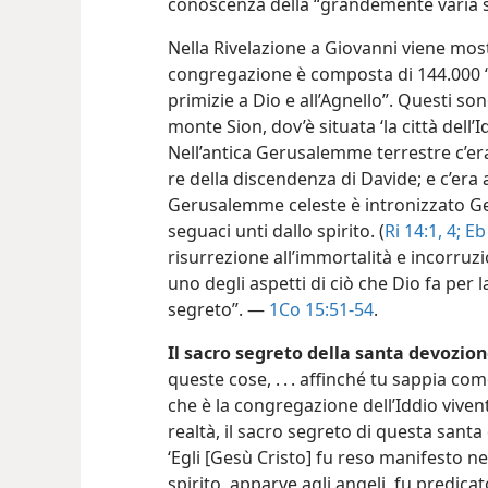
conoscenza della “grandemente varia 
Nella Rivelazione a Giovanni viene mos
congregazione è composta di 144.000 
primizie a Dio e all’Agnello”. Questi son
monte Sion, dov’è situata ‘la città dell
Nell’antica Gerusalemme terrestre c’era
re della discendenza di Davide; e c’era 
Gerusalemme celeste è intronizzato Gesù
seguaci unti dallo spirito. (
Ri 14:1,
4;
Eb 
risurrezione all’immortalità e incorruz
uno degli aspetti di ciò che Dio fa per 
segreto”. —
1Co 15:51-54
.
Il sacro segreto della santa devozion
queste cose, . . . affinché tu sappia co
che è la congregazione dell’Iddio vivent
realtà, il sacro segreto di questa san
‘Egli [Gesù Cristo] fu reso manifesto ne
spirito, apparve agli angeli, fu predica