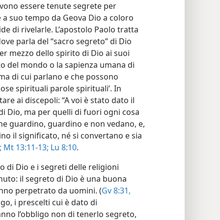
vono essere tenute segrete per
e a suo tempo da Geova Dio a coloro
cide di rivelarle. L’apostolo Paolo tratta
dove parla del “sacro segreto” di Dio
r mezzo dello spirito di Dio ai suoi
irito del mondo o la sapienza umana di
ma di cui parlano e che possono
 spirituali parole spirituali’. In
e ai discepoli: “A voi è stato dato il
di Dio, ma per quelli di fuori ogni cosa
bene guardino, guardino e non vedano, e,
 il significato, né si convertano e sia
;
Mt 13:11-13;
Lu 8:10
.
 di Dio e i segreti delle religioni
nuto: il segreto di Dio è una buona
nno perpetrato da uomini. (
Gv 8:31,
go, i prescelti cui è dato di
nno l’obbligo non di tenerlo segreto,