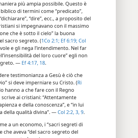
maniera più ampia possibile. Questo è
 biblico di termini come “predicato”,
dichiarare”, “dire”, ecc., a proposito del
cristiani si impegnavano con il massimo
one che è sotto il cielo” la buona
l sacro segreto. (
1Co 2:1;
Ef 6:19;
Col
vole e gli nega l’intendimento. Nel far
l’insensibilità del loro cuore” egli non
segreto. —
Ef 4:17, 18
.
dere testimonianza a Gesù è ciò che
Dio” si deve imperniare su Cristo. (
Ri
i Dio hanno a che fare con il Regno
 scrive ai cristiani: “Attentamente
 sapienza e della conoscenza”, e “in lui
 della qualità divina”. —
Col 2:2, 3,
9
.
come a un economo, i “sacri segreti di
e che aveva “del sacro segreto del