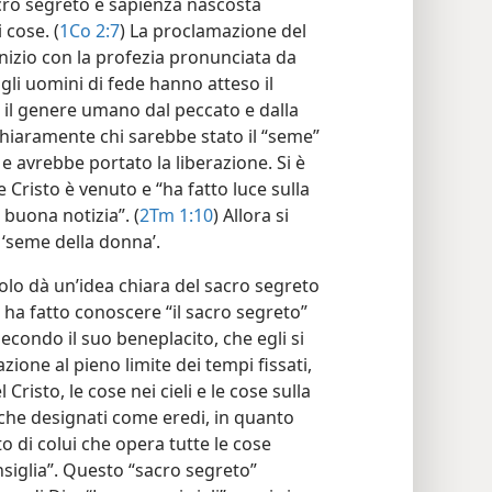
cro segreto è sapienza nascosta
 cose. (
1Co 2:7
) La proclamazione del
nizio con la profezia pronunciata da
i gli uomini di fede hanno atteso il
il genere umano dal peccato e dalla
iaramente chi sarebbe stato il “seme”
avrebbe portato la liberazione. Si è
Cristo è venuto e “ha fatto luce sulla
 buona notizia”. (
2Tm 1:10
) Allora si
‘seme della donna’.
aolo dà un’idea chiara del sacro segreto
 ha fatto conoscere “il sacro segreto”
econdo il suo beneplacito, che egli si
ione al pieno limite dei tempi fissati,
Cristo, le cose nei cieli e le cose sulla
anche designati come eredi, in quanto
 di colui che opera tutte le cose
siglia”. Questo “sacro segreto”