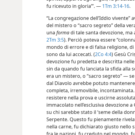
fu ricevuto in gloria’”. —
1Tm 3:14-16
.
“La congregazione dell’Iddio vivente” a
del mistero o “sacro segreto” della ve
una
forma
di tale santa devozione, ma
2Tm 3:5
). Perciò poteva essere “colonn
mondo di errore e di falsa religione, di 
sono da lui accecati. (
2Co 4:4
) Gesù Cri
devozione fu predetta e descritta nelle 
sin da quando fu lanciata la sfida alla 
era un mistero, o “sacro segreto” — se
dal Diavolo avrebbe potuto mantener
completa, irremovibile, incontaminata.
resistere nella prova e uscirne assolu
immacolato nell’esclusiva devozione a
su chi sarebbe stato il ‘seme della donn
Serpente. Questo fu pienamente rivela
nella carne, fu dichiarato giusto nello s
fra le nazioni, fu creduto nel mondo, fu 