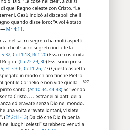
di Dio. “Le cose nei cieli”, a cui si
i di quel Regno celeste con Cristo. “Le
terreni. Gesù indicò ai discepoli che il
egno quando disse loro: “A voi è stato
. —
Mr 4:11
.
za del sacro segreto ha molti aspetti.
ando che il sacro segreto include la
 5:32;
Col 1:18;
Ri 1:20
) Essa è costituita
il Regno. (
Lu 22:29, 30
) Essi sono presi
5;
Ef 3:3-6;
Col 1:26, 27
) Questo aspetto
spiegato in modo chiaro finché Pietro
l gentile Cornelio e non vide quella
pirito santo. (
At 10:34,
44-48
) Scrivendo
enza Cristo, . . . estranei ai patti della
anza ed eravate senza Dio nel mondo.
e una volta eravate lontani, vi siete
. (
Ef 2:11-13
) Da ciò che Dio fa per la
à nei luoghi celesti” sarebbero venuti a