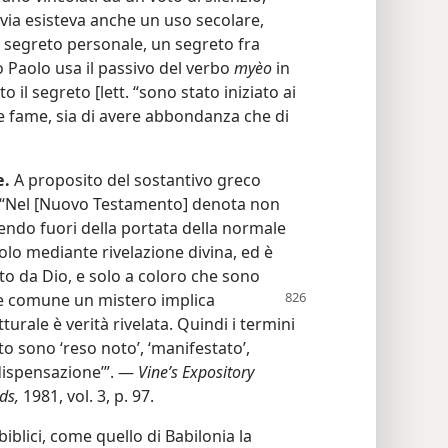
avia esisteva anche un uso secolare,
n segreto personale, un segreto fra
o Paolo usa il passivo del verbo
myèo
in
il segreto [lett. “sono stato iniziato ai
ere fame, sia di avere abbondanza che di
e.
A proposito del sostantivo greco
: “Nel [Nuovo Testamento] denota non
ssendo fuori della portata della normale
lo mediante rivelazione divina, ed è
to da Dio, e solo a coloro che sono
one comune
un mistero implica
turale è verità rivelata. Quindi i termini
to sono ‘reso noto’, ‘manifestato’,
 ‘dispensazione’”. —
Vine’s Expository
ds,
1981, vol. 3, p. 97.
” biblici, come quello di Babilonia la