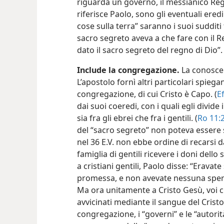
riguarda un governo, il messianico Regno 
riferisce Paolo, sono gli eventuali ered
cose sulla terra” saranno i suoi sudditi 
sacro segreto aveva a che fare con il R
dato il sacro segreto del regno di Dio”
Include la congregazione.
La conoscen
L’apostolo fornì altri particolari spieg
congregazione, di cui Cristo è Capo. (
Ef
dai suoi coeredi, con i quali egli divide 
sia fra gli ebrei che fra i gentili. (
Ro 11:2
del “sacro segreto” non poteva essere 
nel 36 E.V.
non ebbe ordine di recarsi da
famiglia di gentili ricevere i doni dello s
a cristiani gentili, Paolo disse: “Eravate s
promessa, e non avevate nessuna sper
Ma ora unitamente a Cristo Gesù, voi ch
avvicinati mediante il sangue del Cristo”
congregazione, i “governi” e le “autorit