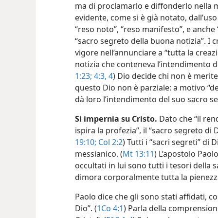
ma di proclamarlo e diffonderlo nella 
evidente, come si è già notato, dall’uso
“reso noto”, “reso manifesto”, e anche “
“sacro segreto della buona notizia”. I 
vigore nell’annunciare a “tutta la creazi
notizia che conteneva l’intendimento de
1:23;
4:3, 4
) Dio decide chi non è merite
questo Dio non è parziale: a motivo “del
dà loro l’intendimento del suo sacro 
Si impernia su Cristo.
Dato che “il ren
ispira la profezia”, il “sacro segreto di 
19:10;
Col 2:2
) Tutti i “sacri segreti” d
messianico. (
Mt 13:11
) L’apostolo Paolo
occultati in lui sono tutti i tesori della
dimora corporalmente tutta la pienezza
Paolo dice che gli sono stati affidati, 
Dio”. (
1Co 4:1
) Parla della comprension