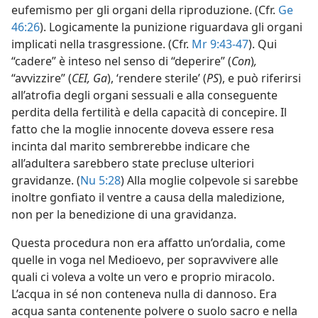
eufemismo per gli organi della riproduzione. (Cfr.
Ge
46:26
). Logicamente la punizione riguardava gli organi
implicati nella trasgressione. (Cfr.
Mr 9:43-47
). Qui
“cadere” è inteso nel senso di “deperire” (
Con
)
,
“avvizzire” (
CEI, Ga
), ‘rendere sterile’ (
PS
), e può riferirsi
all’atrofia degli organi sessuali e alla conseguente
perdita della fertilità e della capacità di concepire. Il
fatto che la moglie innocente doveva essere resa
incinta dal marito sembrerebbe indicare che
all’adultera sarebbero state precluse ulteriori
gravidanze. (
Nu 5:28
) Alla moglie colpevole si sarebbe
inoltre gonfiato il ventre a causa della maledizione,
non per la benedizione di una gravidanza.
Questa procedura non era affatto un’ordalia, come
quelle in voga nel Medioevo, per sopravvivere alle
quali ci voleva a volte un vero e proprio miracolo.
L’acqua in sé non conteneva nulla di dannoso. Era
acqua santa contenente polvere o suolo sacro e nella