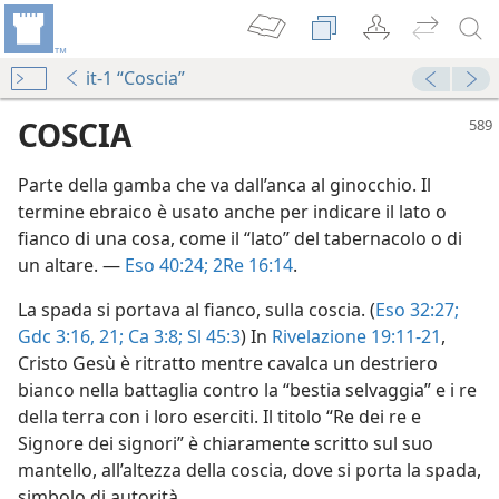
it-1 “Coscia”
COSCIA
Parte della gamba che va dall’anca al ginocchio. Il
termine ebraico è usato anche per indicare il lato o
fianco di una cosa, come il “lato” del tabernacolo o di
un altare. —
Eso 40:24;
2Re 16:14
.
La spada si portava al fianco, sulla coscia. (
Eso 32:27;
Gdc 3:16,
21;
Ca 3:8;
Sl 45:3
) In
Rivelazione 19:11-21
,
Cristo Gesù è ritratto mentre cavalca un destriero
a 1956
bianco nella battaglia contro la “bestia selvaggia” e i re
della terra con i loro eserciti. Il titolo “Re dei re e
Signore dei signori” è chiaramente scritto sul suo
mantello, all’altezza della coscia, dove si porta la spada,
a 1965
simbolo di autorità.