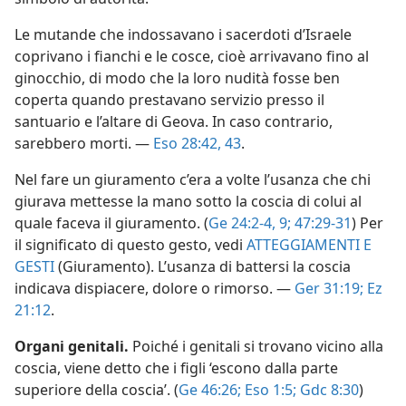
Le mutande che indossavano i sacerdoti d’Israele
coprivano i fianchi e le cosce, cioè arrivavano fino al
ginocchio, di modo che la loro nudità fosse ben
coperta quando prestavano servizio presso il
santuario e l’altare di Geova. In caso contrario,
sarebbero morti. —
Eso 28:42, 43
.
Nel fare un giuramento c’era a volte l’usanza che chi
giurava mettesse la mano sotto la coscia di colui al
quale faceva il giuramento. (
Ge 24:2-4,
9;
47:29-31
) Per
il significato di questo gesto, vedi
ATTEGGIAMENTI E
GESTI
(Giuramento). L’usanza di battersi la coscia
indicava dispiacere, dolore o rimorso. —
Ger 31:19;
Ez
21:12
.
Organi genitali.
Poiché i genitali si trovano vicino alla
coscia, viene detto che i figli ‘escono dalla parte
superiore della coscia’. (
Ge 46:26;
Eso 1:5;
Gdc 8:30
)