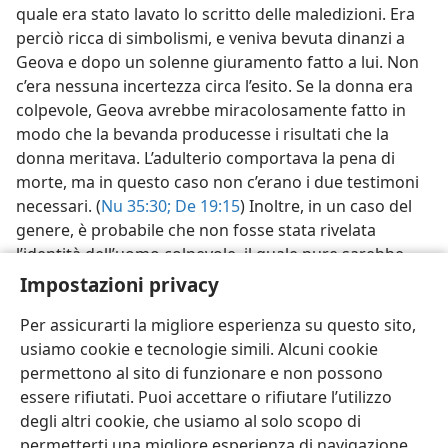
quale era stato lavato lo scritto delle maledizioni. Era
perciò ricca di simbolismi, e veniva bevuta dinanzi a
Geova e dopo un solenne giuramento fatto a lui. Non
c’era nessuna incertezza circa l’esito. Se la donna era
colpevole, Geova avrebbe miracolosamente fatto in
modo che la bevanda producesse i risultati che la
donna meritava. L’adulterio comportava la pena di
morte, ma in questo caso non c’erano i due testimoni
necessari. (
Nu 35:30;
De 19:15
) Inoltre, in un caso del
genere, è probabile che non fosse stata rivelata
l’identità dell’uomo colpevole, il quale pure sarebbe
stato meritevole di morte.
Impostazioni privacy
Per assicurarti la migliore esperienza su questo sito,
usiamo cookie e tecnologie simili. Alcuni cookie
permettono al sito di funzionare e non possono
essere rifiutati. Puoi accettare o rifiutare l’utilizzo
Italiano
Condividi
Impostazioni
degli altri cookie, che usiamo al solo scopo di
Copyright
© 2026 Watch Tower Bible and Tract Society of Pennsylvania
permetterti una migliore esperienza di navigazione.
Condizioni d’uso
Informativa sulla privacy
Impostazioni privacy