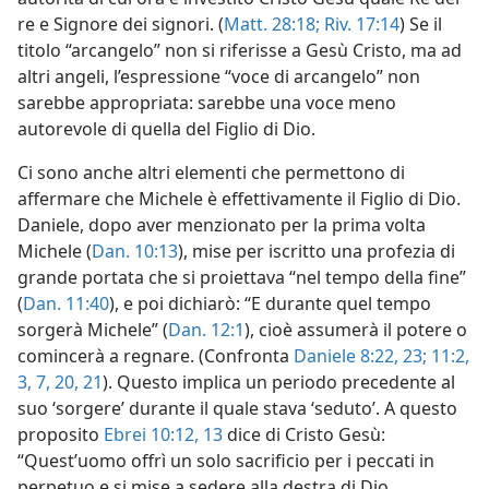
re e Signore dei signori. (
Matt. 28:18;
Riv. 17:14
) Se il
titolo “arcangelo” non si riferisse a Gesù Cristo, ma ad
altri angeli, l’espressione “voce di arcangelo” non
sarebbe appropriata: sarebbe una voce meno
autorevole di quella del Figlio di Dio.
Ci sono anche altri elementi che permettono di
affermare che Michele è effettivamente il Figlio di Dio.
Daniele, dopo aver menzionato per la prima volta
Michele (
Dan. 10:13
), mise per iscritto una profezia di
grande portata che si proiettava “nel tempo della fine”
(
Dan. 11:40
), e poi dichiarò: “E durante quel tempo
sorgerà Michele” (
Dan. 12:1
), cioè assumerà il potere o
comincerà a regnare. (Confronta
Daniele 8:22, 23;
11:2,
3,
7,
20, 21
). Questo implica un periodo precedente al
suo ‘sorgere’ durante il quale stava ‘seduto’. A questo
proposito
Ebrei 10:12, 13
dice di Cristo Gesù:
“Quest’uomo offrì un solo sacrificio per i peccati in
perpetuo e si mise a sedere alla destra di Dio,