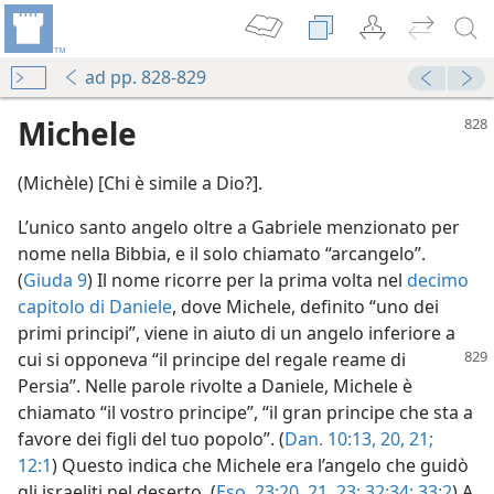
ad pp. 828-829
Michele
(Michèle) [Chi è simile a Dio?].
L’unico santo angelo oltre a Gabriele menzionato per
nome nella Bibbia, e il solo chiamato “arcangelo”.
(
Giuda 9
) Il nome ricorre per la prima volta nel
decimo
capitolo di Daniele
, dove Michele, definito “uno dei
primi principi”, viene in aiuto di un angelo inferiore a
cui si opponeva “il principe
del regale reame di
Persia”. Nelle parole rivolte a Daniele, Michele è
chiamato “il vostro principe”, “il gran principe che sta a
ssa persona?
favore dei figli del tuo popolo”. (
Dan. 10:13,
20, 21;
a 2010
12:1
) Questo indica che Michele era l’angelo che guidò
gli israeliti nel deserto. (
Eso. 23:20, 21,
23;
32:34;
33:2
) A