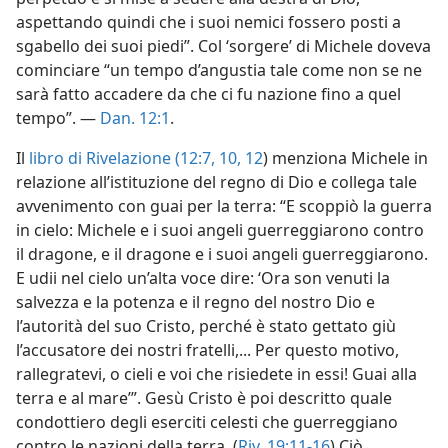
aspettando quindi che i suoi nemici fossero posti a
sgabello dei suoi piedi”. Col ‘sorgere’ di Michele doveva
cominciare “un tempo d’angustia tale come non se ne
sarà fatto accadere da che ci fu nazione fino a quel
tempo”. —
Dan. 12:1
.
Il
libro di Rivelazione (12:7,
10,
12
) menziona Michele in
relazione all’istituzione del regno di Dio e collega tale
avvenimento con guai per la terra: “E scoppiò la guerra
in cielo: Michele e i suoi angeli guerreggiarono contro
il dragone, e il dragone e i suoi angeli guerreggiarono.
E udii nel cielo un’alta voce dire: ‘Ora son venuti la
salvezza e la potenza e il regno del nostro Dio e
l’autorità del suo Cristo, perché è stato gettato giù
l’accusatore dei nostri fratelli,... Per questo motivo,
rallegratevi, o cieli e voi che risiedete in essi! Guai alla
terra e al mare’”. Gesù Cristo è poi descritto quale
condottiero degli eserciti celesti che guerreggiano
contro le nazioni della terra. (
Riv. 19:11-16
) Ciò