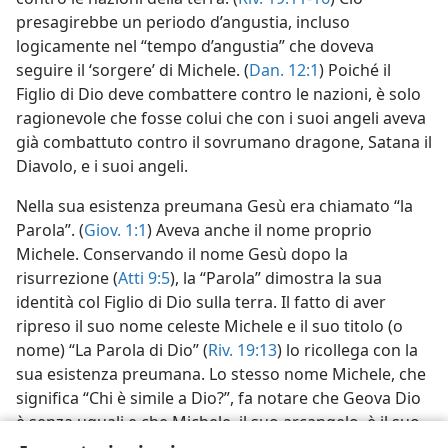
presagirebbe un periodo d’angustia, incluso
logicamente nel “tempo d’angustia” che doveva
seguire il ‘sorgere’ di Michele. (
Dan. 12:1
) Poiché il
Figlio di Dio deve combattere contro le nazioni, è solo
ragionevole che fosse colui che con i suoi angeli aveva
già combattuto contro il sovrumano dragone, Satana il
Diavolo, e i suoi angeli.
Nella sua esistenza preumana Gesù era chiamato “la
Parola”. (
Giov. 1:1
) Aveva anche il nome proprio
Michele. Conservando il nome Gesù dopo la
risurrezione (
Atti 9:5
), la “Parola” dimostra la sua
identità col Figlio di Dio sulla terra. Il fatto di aver
ripreso il suo nome celeste Michele e il suo titolo (o
nome) “La Parola di Dio” (
Riv. 19:13
) lo ricollega con la
sua esistenza preumana. Lo stesso nome Michele, che
significa “Chi è simile a Dio?”, fa notare che Geova Dio
è senza uguali e che Michele, il suo arcangelo, è il suo
grande Sostenitore o Vendicatore.