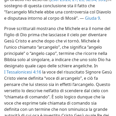
sostegno di questa conclusione sta il fatto che
“l’arcangelo Michele ebbe una controversia col Diavolo
e disputava intorno al corpo di Mosè”. —
Giuda 9
.
Prove scritturali mostrano che Michele era il nome del
Figlio di Dio prima che lasciasse il cielo per diventare
Gesù Cristo e anche dopo che vi tornò. Michele è
l’unico chiamato “arcangelo”, che significa “angelo
principale” o “angelo capo”, termine che ricorre nella
Bibbia solo al singolare, a indicare che uno solo Dio ha
designato quale capo delle schiere angeliche. In
I Tessalonicesi 4:16
la voce del risuscitato Signore Gesù
Cristo viene definita “voce di arcangelo”, e ciò fa
pensare che lui stesso sia in effetti l’arcangelo. Questo
versetto lo descrive nell’atto di scendere dal cielo con
“chiamata di comando”. È solo logico dunque che la
voce che esprime tale chiamata di comando sia
definita con un termine che non sminuisca la grande
autorità di cui ora è investito Cristo Gesù quale Re dei