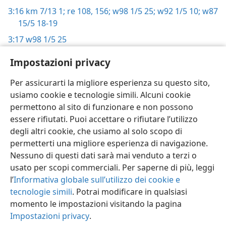
3:16
km 7/13 1;
re 108,
156;
w98 1/5 25;
w92 1/5 10;
w87
15/5 18-19
3:17
w98 1/5 25
3:18
it-1 43;
it-2 315,
996;
rr 203-204;
w99 1/3 19;
w98
Impostazioni privacy
1/5 25
Per assicurarti la migliore esperienza su questo sito,
usiamo cookie e tecnologie simili. Alcuni cookie
permettono al sito di funzionare e non possono
essere rifiutati. Puoi accettare o rifiutare l’utilizzo
Italiano
Condividi
Impostazioni
degli altri cookie, che usiamo al solo scopo di
permetterti una migliore esperienza di navigazione.
Copyright
© 2026 Watch Tower Bible and Tract Society of Pennsylvania
Condizioni d’uso
Informativa sulla privacy
Impostazioni privacy
Nessuno di questi dati sarà mai venduto a terzi o
Accedi
JW.ORG
usato per scopi commerciali. Per saperne di più, leggi
l’
Informativa globale sull’utilizzo dei cookie e
tecnologie simili
. Potrai modificare in qualsiasi
momento le impostazioni visitando la pagina
Impostazioni privacy
.