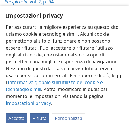
Perspicacia
, vol. 2, p. 94
Rivelazione
, pp. 66-67
Impostazioni privacy
La Torre di Guardia
,
Per assicurarti la migliore esperienza su questo sito,
15/5/2003, p. 19
usiamo cookie e tecnologie simili. Alcuni cookie
permettono al sito di funzionare e non possono
1/4/1989, p. 13
essere rifiutati. Puoi accettare o rifiutare l’utilizzo
3:16
degli altri cookie, che usiamo al solo scopo di
permetterti una migliore esperienza di navigazione.
La Torre di Guardia
(per lo studio),
Nessuno di questi dati sarà mai venduto a terzi o
usato per scopi commerciali. Per saperne di più, leggi
5/2022, p. 4
l’
Informativa globale sull’utilizzo dei cookie e
Perspicacia
tecnologie simili
, vol. 2, p. 94
. Potrai modificare in qualsiasi
momento le impostazioni visitando la pagina
Rivelazione
, pp. 66-67
Impostazioni privacy
.
La Torre di Guardia
,
Accetta
Rifiuta
Personalizza
15/5/2003, p. 19