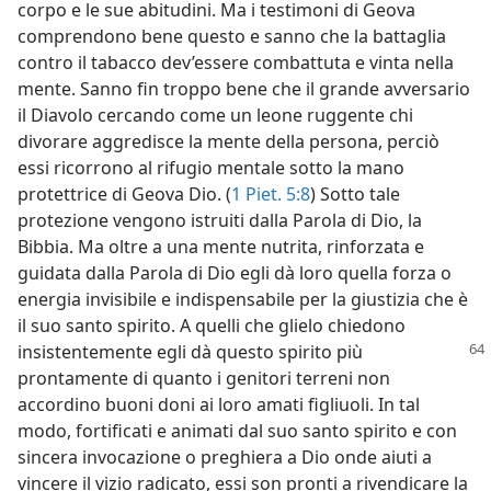
corpo e le sue abitudini. Ma i testimoni di Geova
comprendono bene questo e sanno che la battaglia
contro il tabacco dev’essere combattuta e vinta nella
mente. Sanno fin troppo bene che il grande avversario
il Diavolo cercando come un leone ruggente chi
divorare aggredisce la mente della persona, perciò
essi ricorrono al rifugio mentale sotto la mano
protettrice di Geova Dio. (
1 Piet. 5:8
) Sotto tale
protezione vengono istruiti dalla Parola di Dio, la
Bibbia. Ma oltre a una mente nutrita, rinforzata e
guidata dalla Parola di Dio egli dà loro quella forza o
energia invisibile e indispensabile per la giustizia che è
il suo santo spirito. A quelli che glielo chiedono
insistentemente
egli dà questo spirito più
prontamente di quanto i genitori terreni non
accordino buoni doni ai loro amati figliuoli. In tal
modo, fortificati e animati dal suo santo spirito e con
sincera invocazione o preghiera a Dio onde aiuti a
vincere il vizio radicato, essi son pronti a rivendicare la