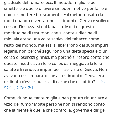
graduale del fumare, ecc. Il metodo migliore per
smettere è quello di avere un buon motivo per farlo e
quindi smettere bruscamente. È il metodo usato da
molti quando diventarono testimoni di Geova e vollero
cessar d’insozzarsi col tabacco. Molti di questa
moltitudine di testimoni che si conta a diecine di
migliaia erano una volta schiavi del tabacco come il
resto del mondo, ma essi si liberarono dai suoi impuri
legami, non perché seguirono una dieta speciale o un
corso di esercizi ginnici, ma perché si resero conto che
questo insudiciava i loro corpi, danneggiava la loro
salute e li rendeva impuri per il servizio di Geova. Non
avevano essi imparato che ai testimoni di Geova era
ordinato d’esser puri sia di carne che di spirito? —
Isa.
52:11;
2 Cor. 7:1
.
Come, dunque, tante migliaia han potuto rinunciare al
vizio del fumo? Molte persone non si rendono conto
che la mente è quella che controlla, governa e dirige il