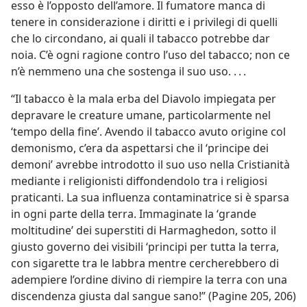
esso è l’opposto dell’amore. Il fumatore manca di
tenere in considerazione i diritti e i privilegi di quelli
che lo circondano, ai quali il tabacco potrebbe dar
noia. C’è ogni ragione contro l’uso del tabacco; non ce
n’è nemmeno una che sostenga il suo uso. . . .
“Il tabacco è la mala erba del Diavolo impiegata per
depravare le creature umane, particolarmente nel
‘tempo della fine’. Avendo il tabacco avuto origine col
demonismo, c’era da aspettarsi che il ‘principe dei
demoni’ avrebbe introdotto il suo uso nella Cristianità
mediante i religionisti diffondendolo tra i religiosi
praticanti. La sua influenza contaminatrice si è sparsa
in ogni parte della terra. Immaginate la ‘grande
moltitudine’ dei superstiti di Harmaghedon, sotto il
giusto governo dei visibili ‘principi per tutta la terra,
con sigarette tra le labbra mentre cercherebbero di
adempiere l’ordine divino di riempire la terra con una
discendenza giusta dal sangue sano!” (Pagine 205, 206)