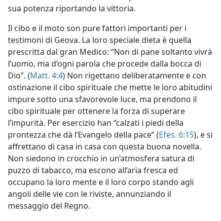
sua potenza riportando la vittoria.
Il cibo e il moto son pure fattori importanti per i
testimoni di Geova. La loro speciale dieta è quella
prescritta dal gran Medico: “Non di pane soltanto vivrà
l’uomo, ma d’ogni parola che procede dalla bocca di
Dio”. (
Matt. 4:4
) Non rigettano deliberatamente e con
ostinazione il cibo spirituale che mette le loro abitudini
impure sotto una sfavorevole luce, ma prendono il
cibo spirituale per ottenere la forza di superare
l’impurità. Per esercizio han “calzati i piedi della
prontezza che dà l’Evangelo della pace” (
Efes. 6:15
), e si
affrettano di casa in casa con questa buona novella.
Non siedono in crocchio in un’atmosfera satura di
puzzo di tabacco, ma escono all’aria fresca ed
occupano la loro mente e il loro corpo stando agli
angoli delle vie con le riviste, annunziando il
messaggio del Regno.