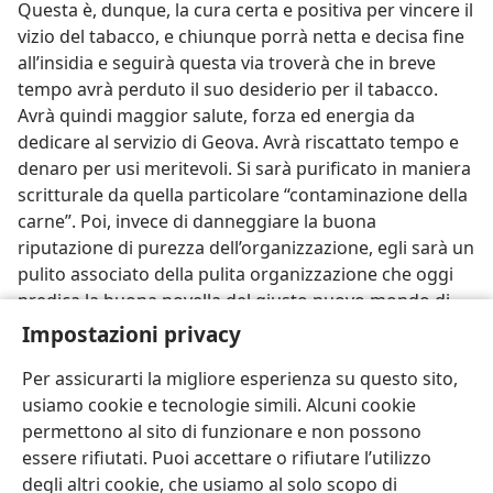
Questa è, dunque, la cura certa e positiva per vincere il
vizio del tabacco, e chiunque porrà netta e decisa fine
all’insidia e seguirà questa via troverà che in breve
tempo avrà perduto il suo desiderio per il tabacco.
Avrà quindi maggior salute, forza ed energia da
dedicare al servizio di Geova. Avrà riscattato tempo e
denaro per usi meritevoli. Si sarà purificato in maniera
scritturale da quella particolare “contaminazione della
carne”. Poi, invece di danneggiare la buona
riputazione di purezza dell’organizzazione, egli sarà un
pulito associato della pulita organizzazione che oggi
predica la buona novella del giusto nuovo mondo di
Geova Dio con le sue benedizioni senza fine.
Impostazioni privacy
Per assicurarti la migliore esperienza su questo sito,
usiamo cookie e tecnologie simili. Alcuni cookie
permettono al sito di funzionare e non possono
essere rifiutati. Puoi accettare o rifiutare l’utilizzo
Italiano
Condividi
Impostazioni
degli altri cookie, che usiamo al solo scopo di
Copyright
© 2026 Watch Tower Bible and Tract Society of Pennsylvania