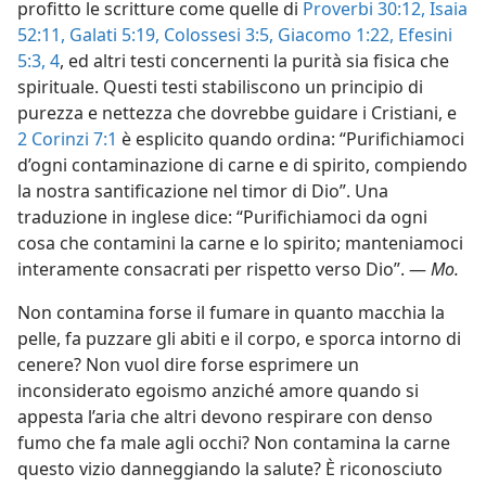
profitto le scritture come quelle di
Proverbi 30:12,
Isaia
52:11,
Galati 5:19,
Colossesi 3:5,
Giacomo 1:22,
Efesini
5:3, 4
, ed altri testi concernenti la purità sia fisica che
spirituale. Questi testi stabiliscono un principio di
purezza e nettezza che dovrebbe guidare i Cristiani, e
2 Corinzi 7:1
è esplicito quando ordina: “Purifichiamoci
d’ogni contaminazione di carne e di spirito, compiendo
la nostra santificazione nel timor di Dio”. Una
traduzione in inglese dice: “Purifichiamoci da ogni
cosa che contamini la carne e lo spirito; manteniamoci
interamente consacrati per rispetto verso Dio”. —
Mo.
Non contamina forse il fumare in quanto macchia la
pelle, fa puzzare gli abiti e il corpo, e sporca intorno di
cenere? Non vuol dire forse esprimere un
inconsiderato egoismo anziché amore quando si
appesta l’aria che altri devono respirare con denso
fumo che fa male agli occhi? Non contamina la carne
questo vizio danneggiando la salute? È riconosciuto