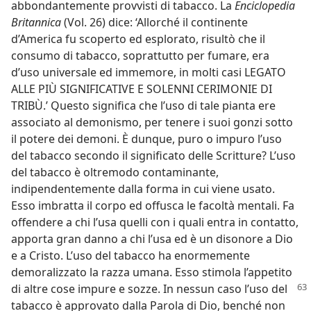
abbondantemente provvisti di tabacco. La
Enciclopedia
Britannica
(Vol. 26) dice: ‘Allorché il continente
d’America fu scoperto ed esplorato, risultò che il
consumo di tabacco, soprattutto per fumare, era
d’uso universale ed immemore, in molti casi LEGATO
ALLE PIÙ SIGNIFICATIVE E SOLENNI CERIMONIE DI
TRIBÙ.’ Questo significa che l’uso di tale pianta ere
associato al demonismo, per tenere i suoi gonzi sotto
il potere dei demoni. È dunque, puro o impuro l’uso
del tabacco secondo il significato delle Scritture? L’uso
del tabacco è oltremodo contaminante,
indipendentemente dalla forma in cui viene usato.
Esso imbratta il corpo ed offusca le facoltà mentali. Fa
offendere a chi l’usa quelli con i quali entra in contatto,
apporta gran danno a chi l’usa ed è un disonore a Dio
e a Cristo. L’uso del tabacco ha enormemente
demoralizzato la razza umana. Esso stimola l’appetito
di altre cose impure e sozze. In
nessun caso l’uso del
tabacco è approvato dalla Parola di Dio, benché non