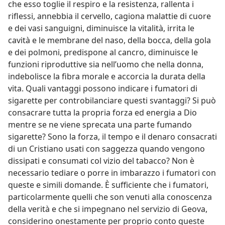
che esso toglie il respiro e la resistenza, rallenta i
riflessi, annebbia il cervello, cagiona malattie di cuore
e dei vasi sanguigni, diminuisce la vitalità, irrita le
cavità e le membrane del naso, della bocca, della gola
e dei polmoni, predispone al cancro, diminuisce le
funzioni riproduttive sia nell’uomo che nella donna,
indebolisce la fibra morale e accorcia la durata della
vita. Quali vantaggi possono indicare i fumatori di
sigarette per controbilanciare questi svantaggi? Si può
consacrare tutta la propria forza ed energia a Dio
mentre se ne viene sprecata una parte fumando
sigarette? Sono la forza, il tempo e il denaro consacrati
di un Cristiano usati con saggezza quando vengono
dissipati e consumati col vizio del tabacco? Non è
necessario tediare o porre in imbarazzo i fumatori con
queste e simili domande. È sufficiente che i fumatori,
particolarmente quelli che son venuti alla conoscenza
della verità e che si impegnano nel servizio di Geova,
considerino onestamente per proprio conto queste