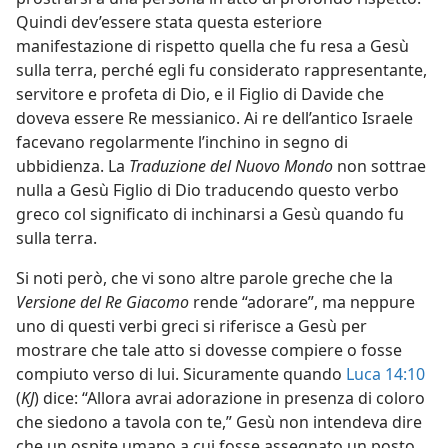
Quindi dev’essere stata questa esteriore
manifestazione di rispetto quella che fu resa a Gesù
sulla terra, perché egli fu considerato rappresentante,
servitore e profeta di Dio, e il Figlio di Davide che
doveva essere Re messianico. Ai re dell’antico Israele
facevano regolarmente l’inchino in segno di
ubbidienza. La
Traduzione del Nuovo Mondo
non sottrae
nulla a Gesù Figlio di Dio traducendo questo verbo
greco col significato di inchinarsi a Gesù quando fu
sulla terra.
Si noti però, che vi sono altre parole greche che la
Versione del Re Giacomo
rende “adorare”, ma neppure
uno di questi verbi greci si riferisce a Gesù per
mostrare che tale atto si dovesse compiere o fosse
compiuto verso di lui. Sicuramente quando
Luca 14:10
(
KJ
) dice: “Allora avrai adorazione in presenza di coloro
che siedono a tavola con te,” Gesù non intendeva dire
che un ospite umano a cui fosse assegnato un posto