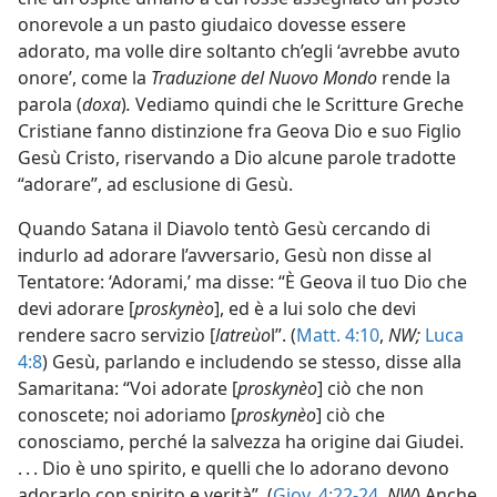
onorevole a un pasto giudaico dovesse essere
adorato, ma volle dire soltanto ch’egli ‘avrebbe avuto
onore’, come la
Traduzione del Nuovo Mondo
rende la
parola (
doxa
)
.
Vediamo quindi che le Scritture Greche
Cristiane fanno distinzione fra Geova Dio e suo Figlio
Gesù Cristo, riservando a Dio alcune parole tradotte
“adorare”, ad esclusione di Gesù.
Quando Satana il Diavolo tentò Gesù cercando di
indurlo ad adorare l’avversario, Gesù non disse al
Tentatore: ‘Adorami,’ ma disse: “È Geova il tuo Dio che
devi adorare [
proskynèo
], ed è a lui solo che devi
rendere sacro servizio [
latreùo
l”. (
Matt. 4:10
,
NW;
Luca
4:8
) Gesù, parlando e includendo se stesso, disse alla
Samaritana: “Voi adorate [
proskynèo
] ciò che non
conoscete; noi adoriamo [
proskynèo
] ciò che
conosciamo, perché la salvezza ha origine dai Giudei.
. . . Dio è uno spirito, e quelli che lo adorano devono
adorarlo con spirito e verità”. (
Giov. 4:22-24
,
NW
) Anche