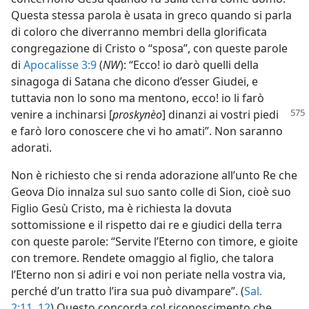
Questa stessa parola è usata in greco quando si parla
di coloro che diverranno membri della glorificata
congregazione di Cristo o “sposa”, con queste parole
di
Apocalisse 3:9
(
NW
): “Ecco! io darò quelli della
sinagoga di Satana che dicono d’esser Giudei, e
tuttavia non lo sono ma mentono, ecco! io li farò
venire a
inchinarsi [
proskynèo
] dinanzi ai vostri piedi
e farò loro conoscere che vi ho amati”. Non saranno
adorati.
Non è richiesto che si renda adorazione all’unto Re che
Geova Dio innalza sul suo santo colle di Sion, cioè suo
Figlio Gesù Cristo, ma è richiesta la dovuta
sottomissione e il rispetto dai re e giudici della terra
con queste parole: “Servite l’Eterno con timore, e gioite
con tremore. Rendete omaggio al figlio, che talora
l’Eterno non si adiri e voi non periate nella vostra via,
perché d’un tratto l’ira sua può divampare”. (
Sal.
2:11, 12
) Questo concorda col riconoscimento che