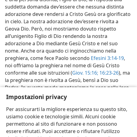
suddetta domanda dev’essere che nessuna distinta
adorazione deve rendersi a Cristo Gesù ora glorificato
in cielo. La nostra adorazione dev’essere rivolta a
Geova Dio. Però, noi mostriamo dovuto rispetto
all’unigenito Figlio di Dio rendendo la nostra
adorazione a Dio mediante Gesù Cristo e nel suo
nome. Anche ora quando ci inginocchiamo nella
preghiera, come fece Paolo secondo
Efesini 3:14-19
,
noi offriamo la preghiera nel nome di Gesù Cristo
conforme alle sue istruzioni (
Giov. 15:16;
16:23-26
), ma
la preghiera non è rivolta a Gesù, bensì a Dio suo
Padre. In questo modo manteniamo le cose nelle loro
relative posizioni.
Impostazioni privacy
Per assicurarti la migliore esperienza su questo sito,
usiamo cookie e tecnologie simili. Alcuni cookie
permettono al sito di funzionare e non possono
essere rifiutati. Puoi accettare o rifiutare l’utilizzo
Italiano
Condividi
Impostazioni