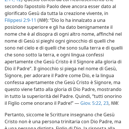
secondo l’apostolo Paolo deve ancora esser dato al
glorificato Gesù da tutta la creazione vivente, in
Filippesi 2:9-11
(
NW
): “Dio lo ha innalzato a una
posizione superiore e gli ha dato benignamente il
nome che è al disopra di ogni altro nome, affinché nel
nome di Gesù si pieghi ogni ginocchio di quelli che
sono nel cielo e di quelli che sono sulla terra e di quelli
che sono sotto la terra, e ogni lingua confessi
apertamente che Gesù Cristo è il Signore alla gloria di
Dio il Padre”. Il ginocchio si piega nel nome di Gesù,
Signore, per adorare il Padre come Dio, e la lingua
confessa apertamente che Gesù Cristo è Signore, ma
questo viene fatto alla gloria di Dio Padre, mostrando
in tutto la superiorità del Padre. Quindi, “tutti onorino
il Figlio come onorano il Padre!” —
Giov. 5:22, 23
,
NW.
Pertanto, siccome le Scritture insegnano che Gesù
Cristo non è una persona trinitaria con Dio Padre, ma
è una persona distinta, Figlio di Dio, la risposta alla