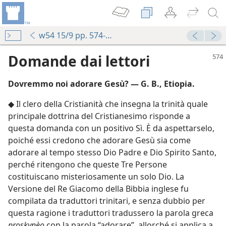
w54 15/9 pp. 574-575
Domande dai lettori
Dovremmo noi adorare Gesù? — G. B., Etiopia.
◆ Il clero della Cristianità che insegna la trinità quale
principale dottrina del Cristianesimo risponde a
questa domanda con un positivo Sì. È da aspettarselo,
poiché essi credono che adorare Gesù sia come
a 1971
adorare al tempo stesso Dio Padre e Dio Spirito Santo,
perché ritengono che queste Tre Persone
a 1955
costituiscano misteriosamente un solo Dio. La
Versione del Re Giacomo della Bibbia inglese fu
compilata da traduttori trinitari, e senza dubbio per
questa ragione i traduttori tradussero la parola greca
proskynèo
con la parola “adorare”, allorché si applica a