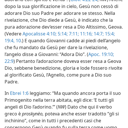
dopo la sua glorificazione in cielo, Gesù non cessò di
adorare Dio suo Padre per adorare se stesso. Nella
rivelazione, che Dio diede a Gesù, è indicato che la
pura adorazione dev’esser resa a Dio Altissimo, Geova.
(Vedere
Apocalisse 4:10;
5:14;
7:11;
11:16;
14:7;
15:4;
19:4,
10
.) E quando Giovanni cadde ai piedi dell’angelo
che fu mandato da Gesù per dare la rivelazione,
l’angelo disse a Giovanni: “Adora Dio”. (
Apoc. 19:10;
22:9
) Pertanto l’adorazione doveva esser resa a Geova
Dio, sebbene benedizione, gloria e lode fossero rivolte
al glorificato Gesù, l’Agnello, come pure a Dio suo
Padre.
In
Ebrei 1:6
leggiamo: “Ma quando ancora porta il suo
Primogenito nella terra abitata, egli dice: ‘E tutti gli
angeli di Dio l’adorino.’” (
NW
) Dato che qui il verbo
greco è
proskynèo,
poteva anche esser tradotto “gli si
inchinino”, come in tutti i precedenti casi che
concernono Gesù quando fu sulla terra come uomo.