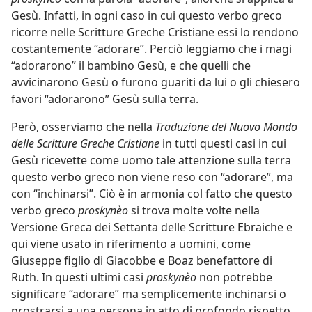
Gesù. Infatti, in ogni caso in cui questo verbo greco
ricorre nelle Scritture Greche Cristiane essi lo rendono
costantemente “adorare”. Perciò leggiamo che i magi
“adorarono” il bambino Gesù, e che quelli che
avvicinarono Gesù o furono guariti da lui o gli chiesero
favori “adorarono” Gesù sulla terra.
Però, osserviamo che nella
Traduzione del Nuovo Mondo
delle Scritture Greche Cristiane
in tutti questi casi in cui
Gesù ricevette come uomo tale attenzione sulla terra
questo verbo greco non viene reso con “adorare”, ma
con “inchinarsi”. Ciò è in armonia col fatto che questo
verbo greco
proskynèo
si trova molte volte nella
Versione Greca dei Settanta delle Scritture Ebraiche e
qui viene usato in riferimento a uomini, come
Giuseppe figlio di Giacobbe e Boaz benefattore di
Ruth. In questi ultimi casi
proskynèo
non potrebbe
significare “adorare” ma semplicemente inchinarsi o
prostrarsi a una persona in atto di profondo rispetto.