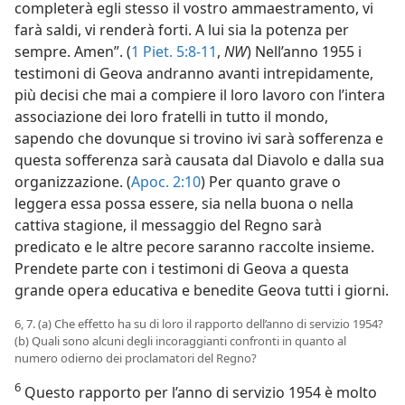
completerà egli stesso il vostro ammaestramento, vi
farà saldi, vi renderà forti. A lui sia la potenza per
sempre. Amen”. (
1 Piet. 5:8-11
,
NW
) Nell’anno 1955 i
testimoni di Geova andranno avanti intrepidamente,
più decisi che mai a compiere il loro lavoro con l’intera
associazione dei loro fratelli in tutto il mondo,
sapendo che dovunque si trovino ivi sarà sofferenza e
questa sofferenza sarà causata dal Diavolo e dalla sua
organizzazione. (
Apoc. 2:10
) Per quanto grave o
leggera essa possa essere, sia nella buona o nella
cattiva stagione, il messaggio del Regno sarà
predicato e le altre pecore saranno raccolte insieme.
Prendete parte con i testimoni di Geova a questa
grande opera educativa e benedite Geova tutti i giorni.
6, 7. (a) Che effetto ha su di loro il rapporto dell’anno di servizio 1954?
(b) Quali sono alcuni degli incoraggianti confronti in quanto al
numero odierno dei proclamatori del Regno?
6
Questo rapporto per l’anno di servizio 1954 è molto