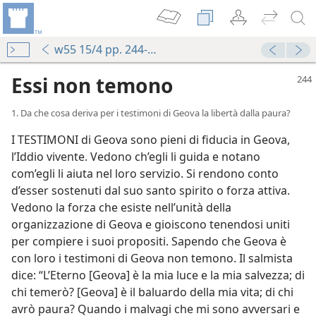
w55 15/4 pp. 244-252
Essi non temono
1. Da che cosa deriva per i testimoni di Geova la libertà dalla paura?
I TESTIMONI di Geova sono pieni di fiducia in Geova,
l’Iddio vivente. Vedono ch’egli li guida e notano
com’egli li aiuta nel loro servizio. Si rendono conto
d’esser sostenuti dal suo santo spirito o forza attiva.
Vedono la forza che esiste nell’unità della
organizzazione di Geova e gioiscono tenendosi uniti
per compiere i suoi propositi. Sapendo che Geova è
con loro i testimoni di Geova non temono. Il salmista
dice: “L’Eterno [Geova] è la mia luce e la mia salvezza; di
chi temerò? [Geova] è il baluardo della mia vita; di chi
avrò paura? Quando i malvagi che mi sono avversari e