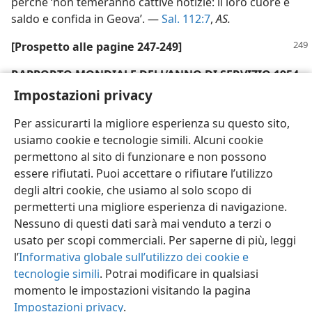
perché ‘non temeranno cattive notizie: il loro cuore è
saldo e confida in Geova’. —
Sal. 112:7
,
AS.
[Prospetto alle pagine 247-249]
RAPPORTO MONDIALE DELL’ANNO DI SERVIZIO 1954
DEI TESTIMONI DI GEOVA
Impostazioni privacy
(Vedi l’edizione stampata)
Per assicurarti la migliore esperienza su questo sito,
usiamo cookie e tecnologie simili. Alcuni cookie
permettono al sito di funzionare e non possono
essere rifiutati. Puoi accettare o rifiutare l’utilizzo
degli altri cookie, che usiamo al solo scopo di
Italiano
Condividi
Impostazioni
permetterti una migliore esperienza di navigazione.
Nessuno di questi dati sarà mai venduto a terzi o
Copyright
© 2026 Watch Tower Bible and Tract Society of Pennsylvania
Condizioni d’uso
Informativa sulla privacy
Impostazioni privacy
usato per scopi commerciali. Per saperne di più, leggi
Accedi
JW.ORG
l’
Informativa globale sull’utilizzo dei cookie e
tecnologie simili
. Potrai modificare in qualsiasi
momento le impostazioni visitando la pagina
Impostazioni privacy
.