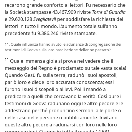
recarono grande conforto ai lettori. Fu necessario che
la Società stampasse 43.467.909 riviste
Torre di Guardia
e 29.620.128
Svegliatevi!
per soddisfare la richiesta dei
lettori in tutto il mondo. L’aumento totale sull’anno
precedente fu 9.386.246 riviste stampate.
11. Quale influenza hanno avuto le adunanze di congregazione dei
testimoni di Geova sulla loro predicazione dell’anno passato?
11
Quale immensa gioia si prova nel vedere che il
messaggio del Regno è proclamato su tale vasta scala!
Quando Gesù fu sulla terra, radunò i suoi apostoli,
parlò loro e diede loro accurata conoscenza; essi
furono i suoi discepoli o allievi. Poi li mandò a
predicare a quelli che cercavano la verità. Così pure i
testimoni di Geova radunano oggi le altre pecore e le
addestrano perché pronuncino sermoni alle porte o
nelle case delle persone o pubblicamente. Invitano
queste altre pecore a radunarsi con loro nelle loro
congregazioni. Ci sono in tutto il mondo 14.531