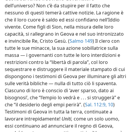
dell’universo? Non c’è da stupire per il fatto che
nessuno di questi temerà cattive notizie. La ragione è
che il loro cuore è saldo ed essi confidano nell’Iddio
vivente. Come figli di Sion, nella misura delle loro
capacità, si rallegrano in Geova e nel suo intronizzato
e invincibile Re, Cristo Gesù. (
Salmo 149
) Il clero con
tutte le sue minacce, la sua azione sobillatrice sulla
massa — i governanti con tutte le loro interdizioni e
restrizioni contro la “libertà di parola”, col loro
sequestrare e distruggere il materiale stampato di cui
dispongono i testimoni di Geova per illuminare gli altri
sulle verità bibliche — nulla di tutto ciò li spaventa.
Ciascuno di loro è conscio di ‘aver sparso, dato ai
bisognosi’, che “l’empio lo vedrà e . . . si struggerà” e
che “il desiderio degli empi perirà”. (
Sal. 112:9, 10
)
Testimoni di Geova in tutta la terra, continuate a
lavorare intrepidamente!
Uniti,
come un solo uomo,
essi continuano ad annunciare il regno di Geova,