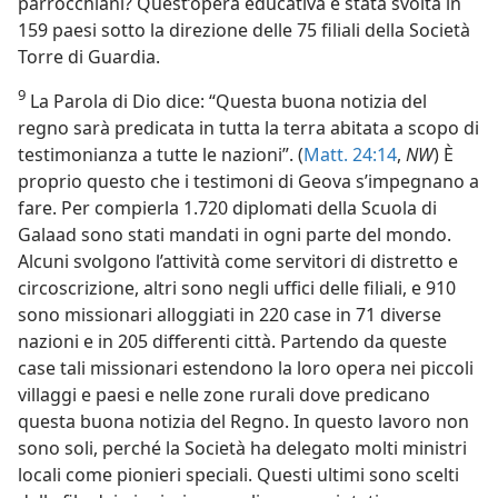
parrocchiani? Quest’opera educativa è stata svolta in
159 paesi sotto la direzione delle 75 filiali della Società
Torre di Guardia.
9
La Parola di Dio dice: “Questa buona notizia del
regno sarà predicata in tutta la terra abitata a scopo di
testimonianza a tutte le nazioni”. (
Matt. 24:14
,
NW
) È
proprio questo che i testimoni di Geova s’impegnano a
fare. Per compierla 1.720 diplomati della Scuola di
Galaad sono stati mandati in ogni parte del mondo.
Alcuni svolgono l’attività come servitori di distretto e
circoscrizione, altri sono negli uffici delle filiali, e 910
sono missionari alloggiati in 220 case in 71 diverse
nazioni e in 205 differenti città. Partendo da queste
case tali missionari estendono la loro opera nei piccoli
villaggi e paesi e nelle zone rurali dove predicano
questa buona notizia del Regno. In questo lavoro non
sono soli, perché la Società ha delegato molti ministri
locali come pionieri speciali. Questi ultimi sono scelti