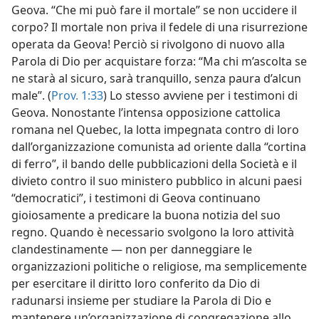
Geova. “Che mi può fare il mortale” se non uccidere il
corpo? Il mortale non priva il fedele di una risurrezione
operata da Geova! Perciò si rivolgono di nuovo alla
Parola di Dio per acquistare forza: “Ma chi m’ascolta se
ne starà al sicuro, sarà tranquillo, senza paura d’alcun
male”. (
Prov. 1:33
) Lo stesso avviene per i testimoni di
Geova. Nonostante l’intensa opposizione cattolica
romana nel Quebec, la lotta impegnata contro di loro
dall’organizzazione comunista ad oriente dalla “cortina
di ferro”, il bando delle pubblicazioni della Società e il
divieto contro il suo ministero pubblico in alcuni paesi
“democratici”, i testimoni di Geova continuano
gioiosamente a predicare la buona notizia del suo
regno. Quando è necessario svolgono la loro attività
clandestinamente — non per danneggiare le
organizzazioni politiche o religiose, ma semplicemente
per esercitare il diritto loro conferito da Dio di
radunarsi insieme per studiare la Parola di Dio e
mantenere un’organizzazione di congregazione allo