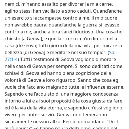
nemici, m’hanno assalito per divorar la mia carne,
eglino stessi han vacillato e sono caduti. Quand’anche
un esercito si accampasse contro a me, il mio cuore
non avrebbe paura; quand’anche la guerra si levasse
contro a me; anche allora sarei fiducioso. Una cosa ho
chiesto [a Geova], e quella ricerco: ch’io dimori nella
casa [di Geova] tutti giorni della mia vita, per mirare la
bellezza [di Geova] e meditare nel suo tempio”. (
Sal.
27:1-4
) Tutti i testimoni di Geova vogliono dimorare
nella casa di Geova per sempre. Si sono dedicati come
schiavi di Geova ed hanno piena cognizione della
volontà di Geova a loro riguardo. Sanno che cosa egli
vuole che facciano malgrado tutte le influenze esterne.
Sapendo che l’acquisto di una maggiore conoscenza
intorno a lui e ai suoi propositi è la cosa giusta da fare
ed è la via della vita eterna, e sapendo ch’essi vogliono
vivere per poter servire Geova, non temeranno
sicuramente nessun altro. Perciò domandano: “Di chi
avrò paura?” Se hanno paura dell’uomo, cadono nel