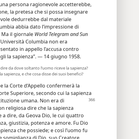
una persona ragionevole accetterebbe,
ione, la pretesa che si possa insegnare
vole dedurrebbe dal materiale
lumbia abbia dato l’impressione di
 Ma il giornale
World Telegram and Sun
ll’Università Columbia non era
sentato in appello l’accusa contro
gli la sapienza”. — 14 giugno 1958.
 dire da dove soltanto l’uomo riceve la sapienza?
 sapienza, e che cosa disse dei suoi benefici?
 la Corte d’Appello confermerà la
Corte Superiore, secondo cui la sapienza
stituzione umana.
Non era di
n religiosa dire che la sapienza
 a dire, da Geova Dio, le cui quattro
nza, giustizia, potenza e amore. Fu Dio
apienza che possiede; e così l’uomo fu
e somiglianza di Dio, suo Creatore.