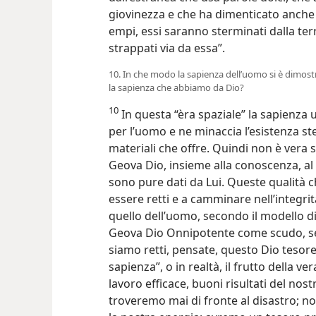
giovinezza e che ha dimenticato anche il 
empi, essi saranno sterminati dalla terr
strappati via da essa”.
10. In che modo la sapienza dell’uomo si è dimost
la sapienza che abbiamo da Dio?
10
In questa “èra spaziale” la sapienza u
per l’uomo e ne minaccia l’esistenza st
materiali che offre. Quindi non è vera 
Geova Dio, insieme alla conoscenza, al
sono pure dati da Lui. Queste qualità 
essere retti e a camminare nell’integr
quello dell’uomo, secondo il modello 
Geova Dio Onnipotente come scudo, se
siamo retti, pensate, questo Dio tesoreg
sapienza”, o in realtà, il frutto della v
lavoro efficace, buoni risultati del no
troveremo mai di fronte al disastro;