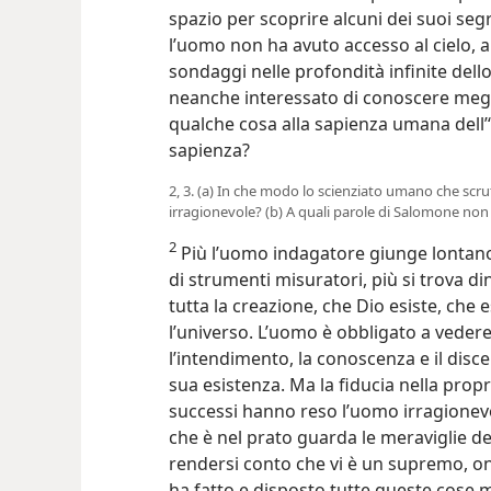
spazio per scoprire alcuni dei suoi seg
l’uomo non ha avuto accesso al cielo, al
sondaggi nelle profondità infinite dell
neanche interessato di conoscere megl
qualche cosa alla sapienza umana dell’“
sapienza?
2, 3. (a) In che modo lo scienziato umano che scru
irragionevole? (b) A quali parole di Salomone non
2
Più l’uomo indagatore giunge lontano n
di strumenti misuratori, più si trova din
tutta la creazione, che Dio esiste, che es
l’universo. L’uomo è obbligato a vedere
l’intendimento, la conoscenza e il disce
sua esistenza. Ma la fiducia nella propr
successi hanno reso l’uomo irragionev
che è nel prato guarda le meraviglie de
rendersi conto che vi è un supremo, o
ha fatto e disposto tutte queste cose 