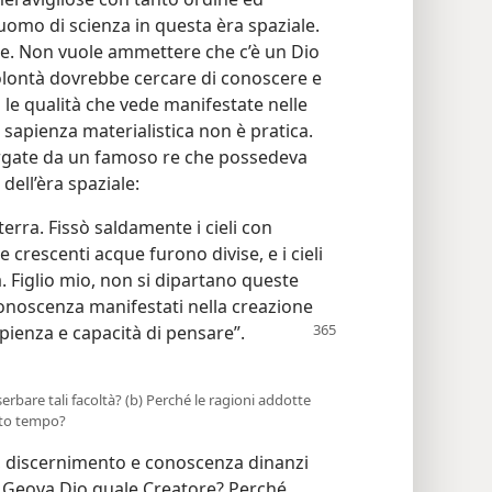
uomo di scienza in questa èra spaziale.
ce. Non vuole ammettere che c’è un Dio
volontà dovrebbe cercare di conoscere e
 le qualità che vede manifestate nelle
 sapienza materialistica non è pratica.
ergate da un famoso re che possedeva
dell’èra spaziale:
rra. Fissò saldamente i cieli con
crescenti acque furono divise, e i cieli
. Figlio mio, non si dipartano queste
onoscenza manifestati nella creazione
apienza e capacità di pensare”.
 serbare tali facoltà? (b) Perché le ragioni addotte
sto tempo?
 discernimento e conoscenza dinanzi
on Geova Dio quale Creatore? Perché