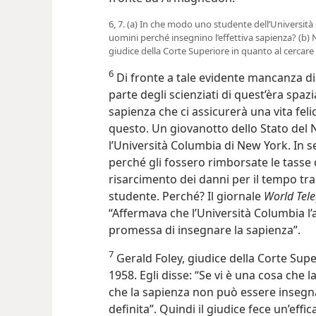
6, 7. (a) In che modo uno studente dell’Università 
uomini perché insegnino l’effettiva sapienza? (b) N
giudice della Corte Superiore in quanto al cercar
6
Di fronte a tale evidente mancanza d
parte degli scienziati di quest’èra spazi
sapienza che ci assicurerà una vita feli
questo. Un giovanotto dello Stato del 
l’Università Columbia di New York. In s
perché gli fossero rimborsate le tasse 
risarcimento dei danni per il tempo tr
studente. Perché? Il giornale
World Tel
“Affermava che l’Università Columbia l’
promessa di insegnare la sapienza”.
7
Gerald Foley, giudice della Corte Supe
1958. Egli disse: “Se vi è una cosa che 
che la sapienza non può essere inseg
definita”. Quindi il giudice fece un’effi