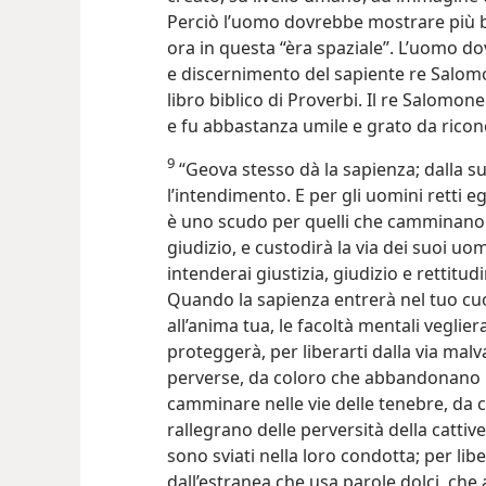
Perciò l’uomo dovrebbe mostrare più b
ora in questa “èra spaziale”. L’uomo d
e discernimento del sapiente re Salomo
libro biblico di Proverbi. Il re Salomo
e fu abbastanza umile e grato da ricon
9
“Geova stesso dà la sapienza; dalla 
l’intendimento. E per gli uomini retti eg
è uno scudo per quelli che camminano ne
giudizio, e custodirà la via dei suoi u
intenderai giustizia, giudizio e rettitud
Quando la sapienza entrerà nel tuo cu
all’anima tua, le facoltà mentali veglier
proteggerà, per liberarti dalla via mal
perverse, da coloro che abbandonano i 
camminare nelle vie delle tenebre, da c
rallegrano delle perversità della cattive
sono sviati nella loro condotta; per lib
dall’estranea che usa parole dolci, che