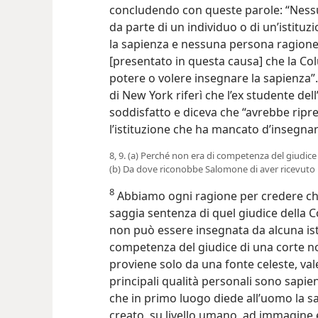
concludendo con queste parole: “Ness
da parte di un individuo o di un’istituz
la sapienza e nessuna persona ragione
[presentato in questa causa] che la Co
potere o volere insegnare la sapienza”.
di New York riferì che l’ex studente de
soddisfatto e diceva che “avrebbe ripre
l’istituzione che ha mancato d’insegnar
8, 9. (a) Perché non era di competenza del giudice
(b) Da dove riconobbe Salomone di aver ricevuto la
8
Abbiamo ogni ragione per credere che
saggia sentenza di quel giudice della 
non può essere insegnata da alcuna i
competenza del giudice di una corte no
proviene solo da una fonte celeste, vale
principali qualità personali sono sapie
che in primo luogo diede all’uomo la s
creato, su livello umano, ad immagine 