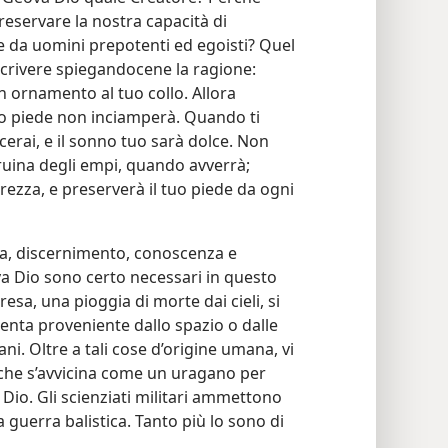
reservare la nostra capacità di
e da uomini prepotenti ed egoisti? Quel
scrivere spiegandocene la ragione:
un ornamento al tuo collo. Allora
tuo piede non inciamperà. Quando ti
cerai, e il sonno tuo sarà dolce. Non
a ruina degli empi, quando avverrà;
rezza, e preserverà il tuo piede da ogni
nza, discernimento, conoscenza e
va Dio sono certo necessari in questo
esa, una pioggia di morte dai cieli, si
enta proveniente dallo spazio o dalle
i. Oltre a tali cose d’origine umana, vi
che s’avvicina come un uragano per
 Dio. Gli scienziati militari ammettono
 guerra balistica. Tanto più lo sono di