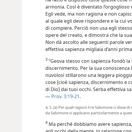
armonia. Così è diventato l’orgoglioso 
Egli vede, ma non ragiona e non capis
al quale egli deve rispondere e la cui 
di compiere. Perciò non usa egli stesso
opere del creato, e dimostra che la sua
Non dà ascolto alle seguenti parole v
effettiva sapienza migliaia d’anni prima 
3
“Geova stesso con sapienza fondò la te
discernimento. Per la sua conoscenza le 
nuvolosi stillarono una leggera pioggia
cose [cioè sapienza, discernimento e c
di Dio] dai tuoi occhi.
Serba effettiva s
—
Prov. 3:19-21
.
4, 5. (a) Per quali ragioni il re Salomone ci disse di
da Salomone si applicano particolarmente a que
4
Ma perché dobbiamo avere sapienza,
agli occhi della mente, in relazione c