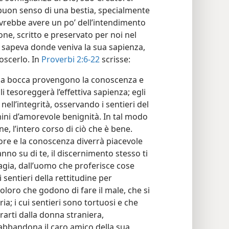
uon senso di una bestia, specialmente
ovrebbe avere un po’ dell’intendimento
ne, scritto e preservato per noi nel
ne sapeva donde veniva la sua sapienza,
oscerlo. In
Proverbi 2:6-22
scrisse:
sua bocca provengono la conoscenza e
li tesoreggerà l’effettiva sapienza; egli
ll’integrità, osservando i sentieri del
omini d’amorevole benignità. In tal modo
ine, l’intero corso di ciò che è bene.
ore e la conoscenza diverrà piacevole
anno su di te, il discernimento stesso ti
vagia, dall’uomo che proferisce cose
sentieri della rettitudine per
oloro che godono di fare il male, che si
ria; i cui sentieri sono tortuosi e che
erarti dalla donna straniera,
 abbandona il caro amico della sua