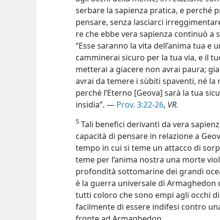
serbare la sapienza pratica, e perché p
pensare, senza lasciarci irreggimentar
re che ebbe vera sapienza continuò a 
“Esse saranno la vita dell’anima tua e 
camminerai sicuro per la tua via, e il 
metterai a giacere non avrai paura; gia
avrai da temere i sùbiti spaventi, né l
perché l’Eterno [Geova] sarà la tua sicu
insidia”. —
Prov. 3:22-26
,
VR.
5
Tali benefici derivanti da vera sapie
capacità di pensare in relazione a Geo
tempo in cui si teme un attacco di sorpr
teme per l’anima nostra una morte viol
profondità sottomarine dei grandi ocean
è la guerra universale di Armaghedon 
tutti coloro che sono empi agli occhi di
facilmente di essere indifesi contro una
fronte ad Armaghedon.