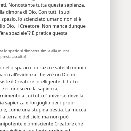
reti. Nonostante tutta questa sapienza,
la dimora di Dio. Con tutti i suoi
o spazio, lo scienziato umano non si è
io Dio, il Creatore. Non manca dunque
èra spaziale”? È pratica questa
ta lo spazio si dimostra simile alla mucca
 presta ascolto?
ello spazio con razzi e satelliti muniti
anzi all’evidenza che vi è un Dio di
iste il Creatore intelligente di tutto
 e riconoscere la sapienza,
rnimento a cui tutto l’universo deve la
ia sapienza e l’orgoglio per i propri
ole, come una stupida bestia. La mucca
lla terra e del cielo ma non può
nnipotente e onnisciente Creatore che
meravigliose con tanto ordine ed