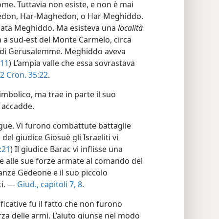
ome. Tuttavia non esiste, e non è mai
ghedon, Har-Maghedon, o Har Meghiddo.
ata Meghiddo. Ma esisteva una
località
a a sud-est del Monte Carmelo, circa
t di Gerusalemme. Meghiddo aveva
:11
) L’ampia valle che essa sovrastava
2 Cron. 35:22
.
bolico, ma trae in parte il suo
i accadde.
gue. Vi furono combattute battaglie
el giudice Giosuè gli Israeliti vi
:21
) Il giudice Barac vi inflisse una
 e alle sue forze armate al comando del
nanze Gedeone e il suo piccolo
ti. —
Giud., capitoli 7,
8
.
ficative fu il fatto che non furono
orza delle armi. L’aiuto giunse nel modo