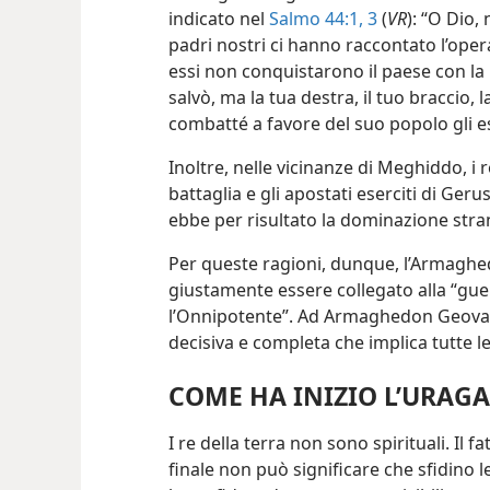
indicato nel
Salmo 44:1,
3
(
VR
): “O Dio,
padri nostri ci hanno raccontato l’opera 
essi non conquistarono il paese con la l
salvò, ma la tua destra, il tuo braccio, l
combatté a favore del suo popolo gli es
Inoltre, nelle vicinanze di Meghiddo, i 
battaglia e gli apostati eserciti di Ge
ebbe per risultato la dominazione stran
Per queste ragioni, dunque, l’Armagh
giustamente essere collegato alla “gue
l’Onnipotente”. Ad Armaghedon Geova Di
decisiva e completa che implica tutte le
COME HA INIZIO L’URAG
I re della terra non sono spirituali. Il 
finale non può significare che sfidino le