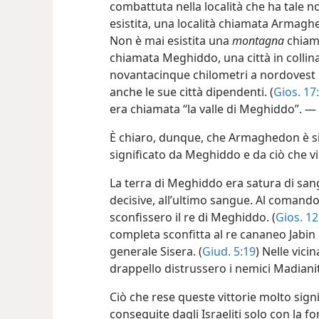
combattuta nella località che ha tale n
esistita, una località chiamata Arma
Non è mai esistita una
montagna
chiam
chiamata Meghiddo, una città in collin
novantacinque chilometri a nordoves
anche le sue città dipendenti. (
Gios. 17
era chiamata “la valle di Meghiddo”. —
È chiaro, dunque, che Armaghedon è sim
significato da Meghiddo e da ciò che v
La terra di Meghiddo era satura di san
decisive, all’ultimo sangue. Al comando d
sconfissero il re di Meghiddo. (
Gios. 12
completa sconfitta al re cananeo Jabin
generale Sisera. (
Giud. 5:19
) Nelle vici
drappello distrussero i nemici Madiani
Ciò che rese queste vittorie molto signi
conseguite dagli Israeliti solo con la f