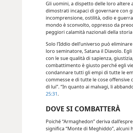
Gli uomini, a dispetto delle loro altere
dimostrati incapaci di governare con g
incomprensione, ostilità, odio e guerra
mondo è sconvolto, oppresso da preoccu
peggiori calamità nazionali della stori
Solo l’Iddio dell’universo può eliminare 
loro seminatore, Satana il Diavolo. Eg
con le sue qualità di sapienza, giustizi
combattimento è giusto perché egli vien
condannare tutti gli empi di tutte le
commesse e di tutte le cose offensive 
di lui”. “In quanto ai malvagi, li abban
25:31
.
DOVE SI COMBATTERÀ
Poiché “Armaghedon” deriva dall’espr
significa “Monte di Meghiddo”, alcuni 