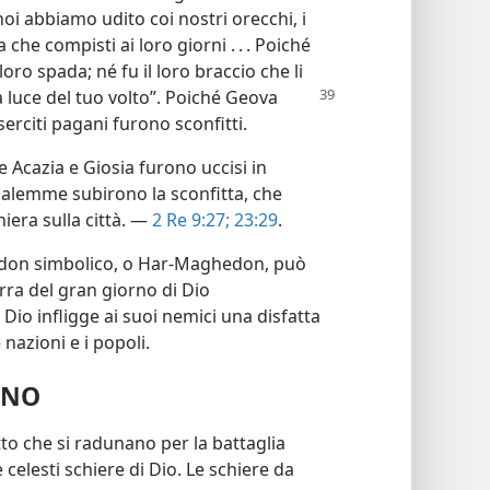
 noi abbiamo udito coi nostri orecchi, i
che compisti ai loro giorni . . . Poiché
oro spada; né fu il loro braccio che li
a luce del tuo volto”.
Poiché Geova
erciti pagani furono sconfitti.
re Acazia e Giosia furono uccisi in
rusalemme subirono la sconfitta, che
iera sulla città. —
2 Re 9:27;
23:29
.
edon simbolico, o Har-Maghedon, può
rra del gran giorno di Dio
o infligge ai suoi nemici una disfatta
 nazioni e i popoli.
ANO
fatto che si radunano per la battaglia
 celesti schiere di Dio. Le schiere da