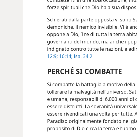
combattenti in una sola occasione, most
forze spirituali che Dio ha a sua dispos
Schierati dalla parte opposta vi sono Sa
demoniche, il nemico invisibile. Vi è anc
oppone a Dio, ‘i re di tutta la terra abit
governanti del mondo, ma anche i popo
indignato contro tutte le nazioni, e adir
12:9;
16:14;
Isa. 34:2
.
PERCHÉ SI COMBATTE
Si combatte la battaglia a motivo della 
tollerare la malvagità nell’universo. S
e umana, responsabili di 6.000 anni di
essere distrutti. La sovranità univers
essere rivendicati una volta per tutte. A
Paradiso originalmente fondato nel gi
proposito di Dio circa la terra e l’uomo 