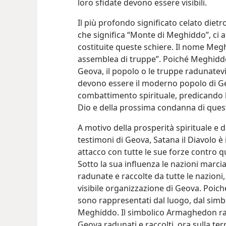
loro sfidate devono essere visibili.
Il più profondo significato celato dietr
che significa “Monte di Meghiddo”, ci 
costituite queste schiere. Il nome Megh
assemblea di truppe”. Poiché Meghiddo 
Geova, il popolo o le truppe radunatevi
devono essere il moderno popolo di G
combattimento spirituale, predicando la
Dio e della prossima condanna di quest
A motivo della prosperità spirituale e d
testimoni di Geova, Satana il Diavolo è
attacco con tutte le sue forze contro q
Sotto la sua influenza le nazioni marcia
radunate e raccolte da tutte le nazioni,
visibile organizzazione di Geova. Poiché
sono rappresentati dal luogo, dal sim
Meghiddo. Il simbolico Armaghedon rapp
Geova radunati e raccolti, ora sulla te