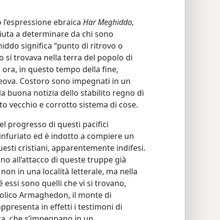
o l’espressione ebraica
Har Meghiddo,
aiuta a determinare da chi sono
iddo significa “punto di ritrovo o
si trovava nella terra del popolo di
 ora, in questo tempo della fine,
eova. Costoro sono impegnati in un
 buona notizia dello stabilito regno di
o vecchio e corrotto sistema di cose.
el progresso di questi pacifici
 infuriato ed è indotto a compiere un
uesti cristiani, apparentemente indifesi.
no all’attacco di queste truppe già
 non in una località letterale, ma nella
 essi sono quelli che vi si trovano,
bolico Armaghedon, il monte di
resenta in effetti i testimoni di
rra, che s’impegnano in un