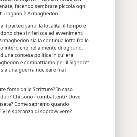
enate, facendo sembrare piccola ogni
est’uragano è Armaghedon.
, i partecipanti, la località, il tempo e
ludono che si riferisca ad avvenimenti
 Armaghedon sia la continua lotta fra le
do intero che nella mente di ognuno.
d una contesa politica in cui era
aghedon e combattiamo per il Signore”.
ia una guerra nucleare fra il
e forse dalle Scritture? In caso
don? Chi sono i combattenti? Dove
 usate? Come sapremo quando
? Vi è speranza di sopravvivere?