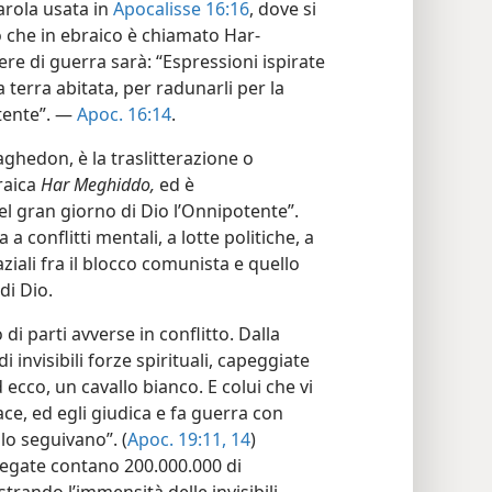
arola usata in
Apocalisse 16:16
, dove si
o che in ebraico è chiamato Har-
re di guerra sarà: “Espressioni ispirate
la terra abitata, per radunarli per la
otente”. —
Apoc. 16:14
.
hedon, è la traslitterazione o
raica
Har Meghiddo,
ed è
el gran giorno di Dio l’Onnipotente”.
 conflitti mentali, a lotte politiche, a
ziali fra il blocco comunista e quello
di Dio.
di parti avverse in conflitto. Dalla
 invisibili forze spirituali, capeggiate
d ecco, un cavallo bianco. E colui che vi
ce, ed egli giudica e fa guerra con
 lo seguivano”. (
Apoc. 19:11,
14
)
iegate contano 200.000.000 di