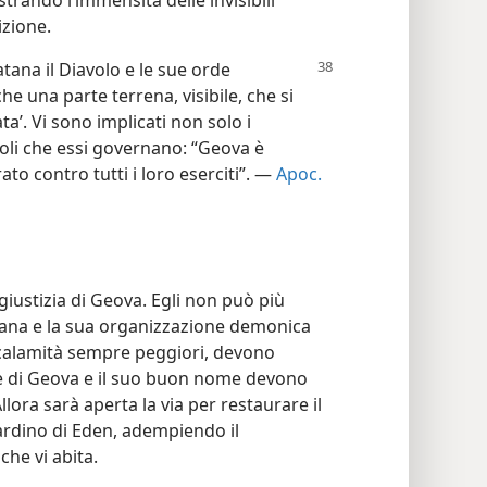
rando l’immensità delle invisibili
izione.
tana il Diavolo e le sue orde
he una parte terrena, visibile, che si
ata’. Vi sono implicati non solo i
li che essi governano: “Geova è
ato contro tutti i loro eserciti”. —
Apoc.
giustizia di Geova. Egli non può più
atana e la sua organizzazione demonica
 calamità sempre peggiori, devono
ale di Geova e il suo buon nome devono
llora sarà aperta la via per restaurare il
ardino di Eden, adempiendo il
che vi abita.