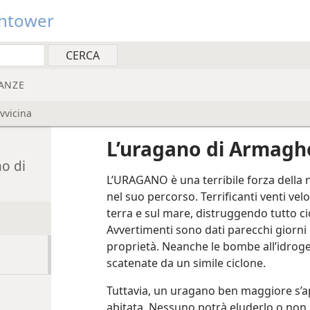
htower
ANZE
vvicina
L’uragano di Armagh
no di
L’URAGANO è una terribile forza della 
nel suo percorso. Terrificanti venti vel
terra e sul mare, distruggendo tutto c
Avvertimenti sono dati parecchi giorni 
proprietà. Neanche le bombe all’idrog
scatenate da un simile ciclone.
Tuttavia, un uragano ben maggiore s’ap
abitata. Nessuno potrà eluderlo o non 