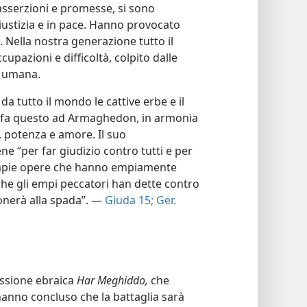
 asserzioni e promesse, si sono
iustizia e in pace. Hanno provocato
. Nella nostra generazione tutto il
pazioni e difficoltà, colpito dalle
a umana.
da tutto il mondo le cattive erbe e il
li fa questo ad Armaghedon, in armonia
a, potenza e amore. Il suo
e “per far giudizio contro tutti e per
 empie opere che hanno empiamente
che gli empi peccatori han dette contro
donerà alla spada”. —
Giuda 15;
Ger.
essione ebraica
Har Meghiddo,
che
hanno concluso che la battaglia sarà