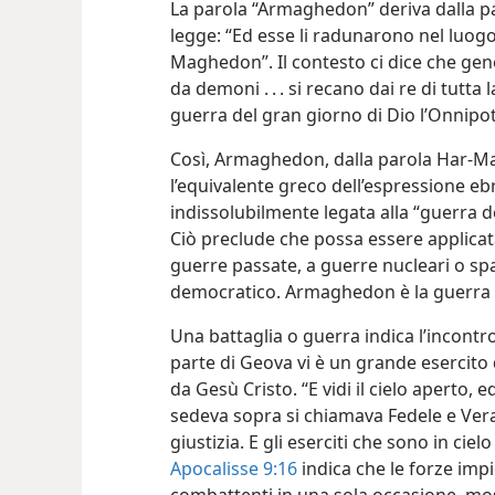
La parola “Armaghedon” deriva dalla p
legge: “Ed esse li radunarono nel luog
Maghedon”. Il contesto ci dice che gene
da demoni . . . si recano dai re di tutta 
guerra del gran giorno di Dio l’Onnip
Così, Armaghedon, dalla parola Har-Mag
l’equivalente greco dell’espressione eb
indissolubilmente legata alla “guerra d
Ciò preclude che possa essere applicata a
guerre passate, a guerre nucleari o spa
democratico. Armaghedon è la guerra 
Una battaglia o guerra indica l’incontro 
parte di Geova vi è un grande esercito di
da Gesù Cristo. “E vidi il cielo aperto, e
sedeva sopra si chiamava Fedele e Vera
giustizia. E gli eserciti che sono in cielo
Apocalisse 9:16
indica che le forze imp