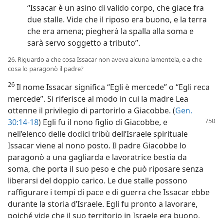
“Issacar è un asino di valido corpo, che giace fra
due stalle. Vide che il riposo era buono, e la terra
che era amena; piegherà la spalla alla soma e
sarà servo soggetto a tributo”.
26. Riguardo a che cosa Issacar non aveva alcuna lamentela, e a che
cosa lo paragonò il padre?
26
Il nome Issacar significa “Egli è mercede” o “Egli reca
mercede”. Si riferisce al modo in cui la madre Lea
ottenne il privilegio di partorirlo a Giacobbe. (
Gen.
30:14-18
) Egli fu il nono figlio di Giacobbe,
e
nell’elenco delle dodici tribù dell’Israele spirituale
Issacar viene al nono posto. Il padre Giacobbe lo
paragonò a una gagliarda e lavoratrice bestia da
soma, che porta il suo peso e che può riposare senza
liberarsi del doppio carico. Le due stalle possono
raffigurare i tempi di pace e di guerra che Issacar ebbe
durante la storia d’Israele. Egli fu pronto a lavorare,
poiché vide che il suo territorio in Israele era buono.