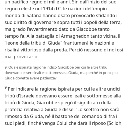
un pacifico regno di mille anni. Sin dall’inizio del suo
regno celeste nel 1914 d.C. le nazioni dell’empio
mondo di Satana hanno osato provocarlo sfidando il
suo diritto di governare sopra tutti i popoli della terra,
malgrado l’avvertimento dato da Giacobbe tanto
tempo fa. Alla battaglia di Armaghedon tanto vicina, il
“leone della tribù di Giuda” frantumerà le nazioni e
risalirà vittorioso dalla preda. Perciò nessuno di noi osi
mai provocarlo!
9. Quale ispirata ragione indicò Giacobbe per cui le altre tribù
dovevano essere leali e sottomesse a Giuda, ma perché in principio
Giuda dovette avere pazienza?
9
Per indicare la ragione ispirata per cui le altre undici
tribù d’Israele dovevano essere leali e sottomesse alla
tribù di Giuda, Giacobbe spiegò il significato della
profezia relativa a Giuda e disse: “Lo scettro non sarà
rimosso da Giuda, né il bastone del comando di fra i
suoi piedi, finché venga Colui che darà il riposo [Sciloh,