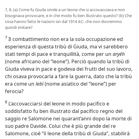
7, 8. (a) Come fu Giuda simile a un leone che si accovacciava e non
bisognava provocare, e in che modo fu ben illustrato questo? (b) Che
cosa hanno fatto le nazioni sin dal 1914 d.C. che non dovremmo
quindi imitare?
7
Il combattimento non era la sola occupazione ed
esperienza di questa tribù di Giuda, ma vi sarebbero
stati tempi di pace e tranquillità, come per un
aryéh
(nome africano del “leone”). Perciò quando la tribù di
Giuda viveva in pace e godeva dei frutti del suo lavoro,
chi osava provocarla a fare la guerra, dato che la tribù
era come un
lebì
(nome asiatico del “leone”) per
ferocia?
8
L’accovacciarsi del leone in modo pacifico e
soddisfatto fu ben illustrato dal pacifico regno del
saggio re Salomone nei quarant’anni dopo la morte di
suo padre Davide. Colui che è più grande del re
Salomone, cioè “il leone della tribù di Giuda”, stabilirà