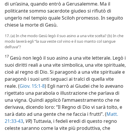
di un’asina, quando entrò a Gerusalemme. Ma il
politicante sommo sacerdote giudeo si rifiutò di
ungerlo nel tempio quale Sciloh promesso. In seguito
chiese la morte di Gesù.
17. (a) In che modo Gesù legò il suo asino a una vite scelta? (b) In che
modo laverà egli “la sua veste col vino e il suo manto col sangue
dell’uva”?
17
Gesù non legò il suo asino a una vite letterale. Legò i
suoi diritti reali a una vite simbolica, una vite spirituale,
cioè al regno di Dio. Si paragonò a una vite spirituale e
paragonò i suoi unti seguaci ai tralci di quella vite
reale. (
Giov. 15:1-8
) Egli narrò ai Giudei che lo avevano
rigettato una parabola o illustrazione che parlava di
una vigna. Quindi applicò l’ammaestramento che ne
derivava, dicendo loro: “Il Regno di Dio vi sarà tolto, e
sarà dato ad una gente che ne faccia i frutti”. (
Matt.
21:33-43
,
VR
) Tuttavia, i fedeli eredi di questo regno
celeste saranno come la vite più produttiva, che