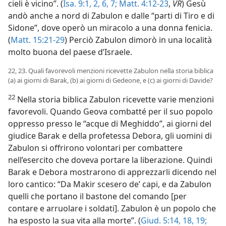
cieli è vicino”. (
Isa. 9:1, 2,
6, 7;
Matt. 4:12-23
,
VR
) Gesù
andò anche a nord di Zabulon e dalle “parti di Tiro e di
Sidone”, dove operò un miracolo a una donna fenicia.
(
Matt. 15:21-29
) Perciò Zabulon dimorò in una località
molto buona del paese d’Israele.
22, 23. Quali favorevoli menzioni ricevette Zabulon nella storia biblica
(a) ai giorni di Barak, (b) ai giorni di Gedeone, e (c) ai giorni di Davide?
22
Nella storia biblica Zabulon ricevette varie menzioni
favorevoli. Quando Geova combatté per il suo popolo
oppresso presso le “acque di Meghiddo”, ai giorni del
giudice Barak e della profetessa Debora, gli uomini di
Zabulon si offrirono volontari per combattere
nell’esercito che doveva portare la liberazione. Quindi
Barak e Debora mostrarono di apprezzarli dicendo nel
loro cantico: “Da Makir scesero de’ capi, e da Zabulon
quelli che portano il bastone del comando [per
contare e arruolare i soldati]. Zabulon è un popolo che
ha esposto la sua vita alla morte”. (
Giud. 5:14,
18, 19;