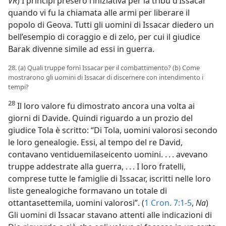
VR
) I prìncipi presero l’iniziativa per la tribù d’Issacar
quando vi fu la chiamata alle armi per liberare il
popolo di Geova. Tutti gli uomini di Issacar diedero un
bell’esempio di coraggio e di zelo, per cui il giudice
Barak divenne simile ad essi in guerra.
28. (a) Quali truppe fornì Issacar per il combattimento? (b) Come
mostrarono gli uomini di Issacar di discernere con intendimento i
tempi?
28
Il loro valore fu dimostrato ancora una volta ai
giorni di Davide. Quindi riguardo a un prozio del
giudice Tola è scritto: “Di Tola, uomini valorosi secondo
le loro genealogie. Essi, al tempo del re David,
contavano ventiduemilaseicento uomini. . . . avevano
truppe addestrate alla guerra, . . . I loro fratelli,
comprese tutte le famiglie di Issacar, iscritti nelle loro
liste genealogiche formavano un totale di
ottantasettemila, uomini valorosi”. (
1 Cron. 7:1-5
,
Na
)
Gli uomini di Issacar stavano attenti alle indicazioni di