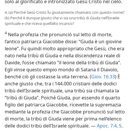
solo al glorificato e intronizzato Gesù Cristo nel cielo.
4. (a) Perché Gesù Cristo fu giustamente chiamato con questo nome?
(b) Perché è dunque giusto che vi sia una tribù di Giuda nell’Israele
spirituale e che riceva quell’alto incarico?
4
Nella profezia che pronunciò sul letto di morte,
l’antico patriarca Giacobbe disse: “Giuda è un giovine
leone”. Fu quindi molto appropriato che Gesù, che era
nato nella tribù di Giuda e nella discendenza reale di
Davide, fosse chiamato “il leone della tribù di Giuda”.
Egli vinse questo empio mondo di Satana il Diavolo,
benché ciò gli costasse la vita terrena. (
Giov. 16:33
) È
anche giusto che, tra i 144.000 cristiani delle dodici
tribù dell’Israele spirituale, una tribù sia chiamata la
“tribù di Giuda”. Poiché Giuda, pur essendo il quarto
figlio del patriarca Giacobbe, ricevette la supremazia
mediante la profezia che Giacobbe pronunciò sul letto
di morte, la tribù di Giuda viene per prima nell’elenco
delle dodici tribù dell’Israele spirituale. —
Apoc. 7:4, 5
.