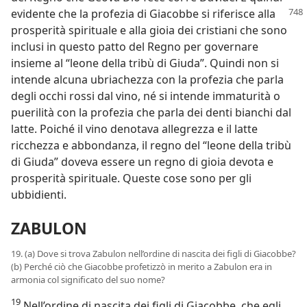
evidente che la profezia di Giacobbe si
riferisce alla
prosperità spirituale e alla gioia dei cristiani che sono
inclusi in questo patto del Regno per governare
insieme al “leone della tribù di Giuda”. Quindi non si
intende alcuna ubriachezza con la profezia che parla
degli occhi rossi dal vino, né si intende immaturità o
puerilità con la profezia che parla dei denti bianchi dal
latte. Poiché il vino denotava allegrezza e il latte
ricchezza e abbondanza, il regno del “leone della tribù
di Giuda” doveva essere un regno di gioia devota e
prosperità spirituale. Queste cose sono per gli
ubbidienti.
ZABULON
19. (a) Dove si trova Zabulon nell’ordine di nascita dei figli di Giacobbe?
(b) Perché ciò che Giacobbe profetizzò in merito a Zabulon era in
armonia col significato del suo nome?
19
Nell’ordine di nascita dei figli di Giacobbe, che egli