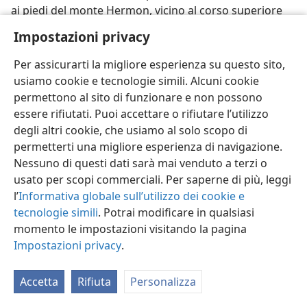
ai piedi del monte Hermon, vicino al corso superiore
del fiume Giordano. È quindi interessante notare che
Impostazioni privacy
nella visione profetica di Ezechiele il territorio di Dan è
situato nella punta più settentrionale, il territorio Nº 1.
Per assicurarti la migliore esperienza su questo sito,
(
Ezech. 48:1, 2
) Quanto alla parte che Dan avrebbe
usiamo cookie e tecnologie simili. Alcuni cookie
avuto in Israele, il patriarca Giacobbe profetizzò, in
permettono al sito di funzionare e non possono
Genesi 49:16-18
(
VR
):
essere rifiutati. Puoi accettare o rifiutare l’utilizzo
degli altri cookie, che usiamo al solo scopo di
“Dan giudicherà il suo popolo, come una delle
permetterti una migliore esperienza di navigazione.
tribù d’Israele. Dan sarà una serpe sulla strada,
Nessuno di questi dati sarà mai venduto a terzi o
una cerasta sul sentiero, che morde i talloni del
usato per scopi commerciali. Per saperne di più, leggi
cavallo, sì che il cavaliere cade all’indietro. Io ho
l’
Informativa globale sull’utilizzo dei cookie e
aspettato la tua salvezza, o Eterno [Geova]!”
tecnologie simili
. Potrai modificare in qualsiasi
34. Quale esperienza ebbe la tribù di Dan nel giudicare il suo popolo?
momento le impostazioni visitando la pagina
Impostazioni privacy
.
34
Chi non conosce la storia di Sansone, l’uomo più
forte vissuto sulla terra, che abbatté infine il tempio
Accetta
Rifiuta
Personalizza
del falso dio Dagon, uccidendo più di tremila nemici
filistei? Sansone era della tribù di Dan. Egli giudicò per