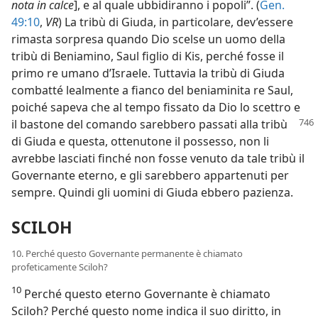
nota in calce
], e al quale ubbidiranno i popoli”. (
Gen.
49:10
,
VR
) La tribù di Giuda, in particolare, dev’essere
rimasta sorpresa quando Dio scelse un uomo della
tribù di Beniamino, Saul figlio di Kis, perché fosse il
primo re umano d’Israele. Tuttavia la tribù di Giuda
combatté lealmente a fianco del beniaminita re Saul,
poiché sapeva che al tempo fissato da Dio lo scettro e
il bastone del comando sarebbero passati alla
tribù
di Giuda e questa, ottenutone il possesso, non li
avrebbe lasciati finché non fosse venuto da tale tribù il
Governante eterno, e gli sarebbero appartenuti per
sempre. Quindi gli uomini di Giuda ebbero pazienza.
SCILOH
10. Perché questo Governante permanente è chiamato
profeticamente Sciloh?
10
Perché questo eterno Governante è chiamato
Sciloh? Perché questo nome indica il suo diritto, in