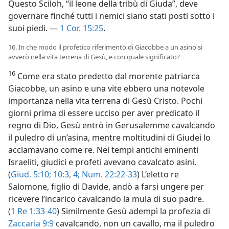
Questo Sciloh, “il leone della tribù di Giuda”, deve
governare finché tutti i nemici siano stati posti sotto i
suoi piedi. —
1 Cor. 15:25
.
16. In che modo il profetico riferimento di Giacobbe a un asino si
avverò nella vita terrena di Gesù, e con quale significato?
16
Come era stato predetto dal morente patriarca
Giacobbe, un asino e una vite ebbero una notevole
importanza nella vita terrena di Gesù Cristo. Pochi
giorni prima di essere ucciso per aver predicato il
regno di Dio, Gesù entrò in Gerusalemme cavalcando
il puledro di un’asina, mentre moltitudini di Giudei lo
acclamavano come re. Nei tempi antichi eminenti
Israeliti, giudici e profeti avevano cavalcato asini.
(
Giud. 5:10;
10:3, 4;
Num. 22:22-33
) L’eletto re
Salomone, figlio di Davide, andò a farsi ungere per
ricevere l’incarico cavalcando la mula di suo padre.
(
1 Re 1:33-40
) Similmente Gesù adempì la profezia di
Zaccaria 9:9
cavalcando, non un cavallo, ma il puledro