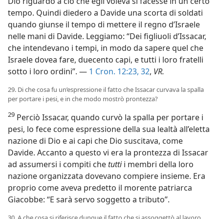
Dio riguardo a ciò che egli voleva si facesse in un certo
tempo. Quindi diedero a Davide una scorta di soldati
quando giunse il tempo di mettere il regno d’Israele
nelle mani di Davide. Leggiamo: “Dei figliuoli d’Issacar,
che intendevano i tempi, in modo da sapere quel che
Israele dovea fare, duecento capi, e tutti i loro fratelli
sotto i loro ordini”. —
1 Cron. 12:23,
32
,
VR.
29. Di che cosa fu un’espressione il fatto che Issacar curvava la spalla
per portare i pesi, e in che modo mostrò prontezza?
29
Perciò Issacar, quando curvò la spalla per portare i
pesi, lo fece come espressione della sua lealtà all’eletta
nazione di Dio e ai capi che Dio suscitava, come
Davide. Accanto a questo vi era la prontezza di Issacar
ad assumersi i compiti che
tutti
i membri della loro
nazione organizzata dovevano compiere insieme. Era
proprio come aveva predetto il morente patriarca
Giacobbe: “E sarà servo soggetto a tributo”.
30. A che cosa si riferisce dunque il fatto che si assoggettò al lavoro