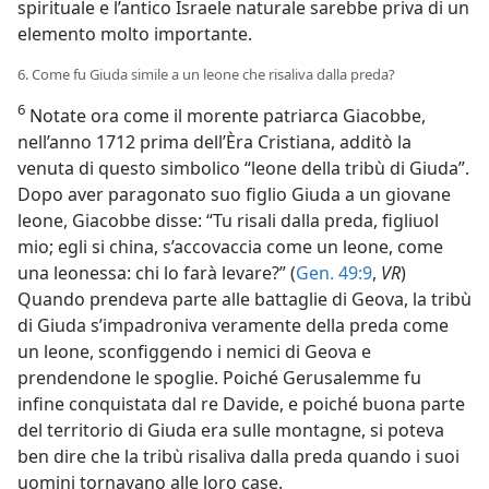
spirituale e l’antico Israele naturale sarebbe priva di un
elemento molto importante.
6. Come fu Giuda simile a un leone che risaliva dalla preda?
6
Notate ora come il morente patriarca Giacobbe,
nell’anno 1712 prima dell’Èra Cristiana, additò la
venuta di questo simbolico “leone della tribù di Giuda”.
Dopo aver paragonato suo figlio Giuda a un giovane
leone, Giacobbe disse: “Tu risali dalla preda, figliuol
mio; egli si china, s’accovaccia come un leone, come
una leonessa: chi lo farà levare?” (
Gen. 49:9
,
VR
)
Quando prendeva parte alle battaglie di Geova, la tribù
di Giuda s’impadroniva veramente della preda come
un leone, sconfiggendo i nemici di Geova e
prendendone le spoglie. Poiché Gerusalemme fu
infine conquistata dal re Davide, e poiché buona parte
del territorio di Giuda era sulle montagne, si poteva
ben dire che la tribù risaliva dalla preda quando i suoi
uomini tornavano alle loro case.