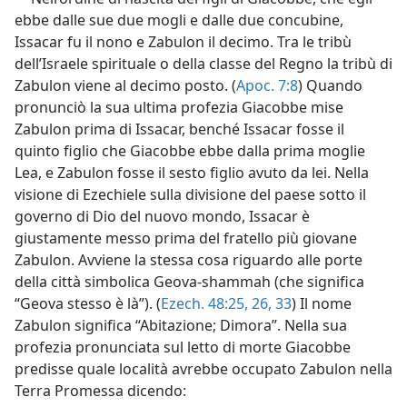
ebbe dalle sue due mogli e dalle due concubine,
Issacar fu il nono e Zabulon il decimo. Tra le tribù
dell’Israele spirituale o della classe del Regno la tribù di
Zabulon viene al decimo posto. (
Apoc. 7:8
) Quando
pronunciò la sua ultima profezia Giacobbe mise
Zabulon prima di Issacar, benché Issacar fosse il
quinto figlio che Giacobbe ebbe dalla prima moglie
Lea, e Zabulon fosse il sesto figlio avuto da lei. Nella
visione di Ezechiele sulla divisione del paese sotto il
governo di Dio del nuovo mondo, Issacar è
giustamente messo prima del fratello più giovane
Zabulon. Avviene la stessa cosa riguardo alle porte
della città simbolica Geova-shammah (che significa
“Geova stesso è là”). (
Ezech. 48:25, 26,
33
) Il nome
Zabulon significa “Abitazione; Dimora”. Nella sua
profezia pronunciata sul letto di morte Giacobbe
predisse quale località avrebbe occupato Zabulon nella
Terra Promessa dicendo: