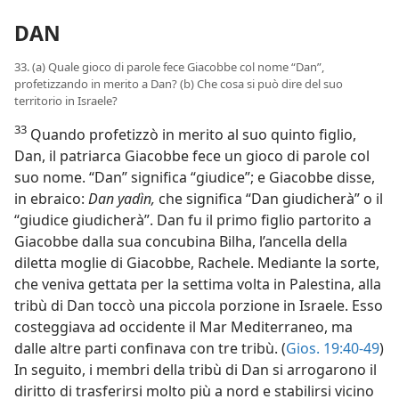
DAN
33. (a) Quale gioco di parole fece Giacobbe col nome “Dan”,
profetizzando in merito a Dan? (b) Che cosa si può dire del suo
territorio in Israele?
33
Quando profetizzò in merito al suo quinto figlio,
Dan, il patriarca Giacobbe fece un gioco di parole col
suo nome. “Dan” significa “giudice”; e Giacobbe disse,
in ebraico:
Dan yadìn,
che significa “Dan giudicherà” o il
“giudice giudicherà”. Dan fu il primo figlio partorito a
Giacobbe dalla sua concubina Bilha, l’ancella della
diletta moglie di Giacobbe, Rachele. Mediante la sorte,
che veniva gettata per la settima volta in Palestina, alla
tribù di Dan toccò una piccola porzione in Israele. Esso
costeggiava ad occidente il Mar Mediterraneo, ma
dalle altre parti confinava con tre tribù. (
Gios. 19:40-49
)
In seguito, i membri della tribù di Dan si arrogarono il
diritto di trasferirsi molto più a nord e stabilirsi vicino