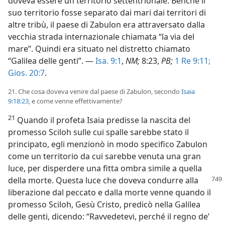
doveva essere un territorio settentrionale. Benché il
suo territorio fosse separato dai mari dai territori di
altre tribù, il paese di Zabulon era attraversato dalla
vecchia strada internazionale chiamata “la via del
mare”. Quindi era situato nel distretto chiamato
“Galilea delle genti”. —
Isa. 9:1
,
NM;
8:23,
PB;
1 Re 9:11;
Gios. 20:7
.
21. Che cosa doveva venire dal paese di Zabulon, secondo
Isaia
9:18:23
, e come venne effettivamente?
21
Quando il profeta Isaia predisse la nascita del
promesso Sciloh sulle cui spalle sarebbe stato il
principato, egli menzionò in modo specifico Zabulon
come un territorio da cui sarebbe venuta una gran
luce, per disperdere una fitta ombra simile a quella
della morte. Questa luce che doveva
condurre alla
liberazione dal peccato e dalla morte venne quando il
promesso Sciloh, Gesù Cristo, predicò nella Galilea
delle genti, dicendo: “Ravvedetevi, perché il regno de’