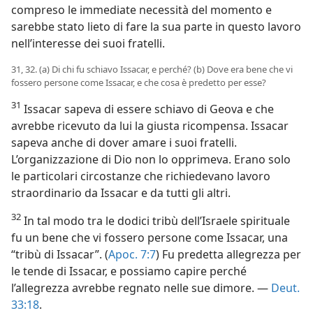
compreso le immediate necessità del momento e
sarebbe stato lieto di fare la sua parte in questo lavoro
nell’interesse dei suoi fratelli.
31, 32. (a) Di chi fu schiavo Issacar, e perché? (b) Dove era bene che vi
fossero persone come Issacar, e che cosa è predetto per esse?
31
Issacar sapeva di essere schiavo di Geova e che
avrebbe ricevuto da lui la giusta ricompensa. Issacar
sapeva anche di dover amare i suoi fratelli.
L’organizzazione di Dio non lo opprimeva. Erano solo
le particolari circostanze che richiedevano lavoro
straordinario da Issacar e da tutti gli altri.
32
In tal modo tra le dodici tribù dell’Israele spirituale
fu un bene che vi fossero persone come Issacar, una
“tribù di Issacar”. (
Apoc. 7:7
) Fu predetta allegrezza per
le tende di Issacar, e possiamo capire perché
l’allegrezza avrebbe regnato nelle sue dimore. —
Deut.
33:18
.