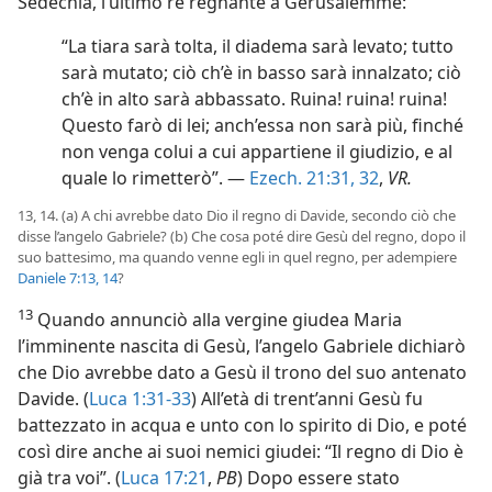
Sedechia, l’ultimo re regnante a Gerusalemme:
“La tiara sarà tolta, il diadema sarà levato; tutto
sarà mutato; ciò ch’è in basso sarà innalzato; ciò
ch’è in alto sarà abbassato. Ruina! ruina! ruina!
Questo farò di lei; anch’essa non sarà più, finché
non venga colui a cui appartiene il giudizio, e al
quale lo rimetterò”. —
Ezech. 21:31, 32
,
VR.
13, 14. (a) A chi avrebbe dato Dio il regno di Davide, secondo ciò che
disse l’angelo Gabriele? (b) Che cosa poté dire Gesù del regno, dopo il
suo battesimo, ma quando venne egli in quel regno, per adempiere
Daniele 7:13, 14
?
13
Quando annunciò alla vergine giudea Maria
l’imminente nascita di Gesù, l’angelo Gabriele dichiarò
che Dio avrebbe dato a Gesù il trono del suo antenato
Davide. (
Luca 1:31-33
) All’età di trent’anni Gesù fu
battezzato in acqua e unto con lo spirito di Dio, e poté
così dire anche ai suoi nemici giudei: “Il regno di Dio è
già tra voi”. (
Luca 17:21
,
PB
) Dopo essere stato