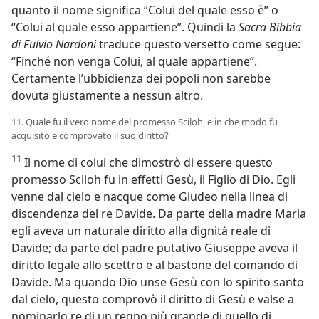
quanto il nome significa “Colui del quale esso è” o
“Colui al quale esso appartiene”. Quindi la
Sacra Bibbia
di Fulvio Nardoni
traduce questo versetto come segue:
“Finché non venga Colui, al quale appartiene”.
Certamente l’ubbidienza dei popoli non sarebbe
dovuta giustamente a nessun altro.
11. Quale fu il vero nome del promesso Sciloh, e in che modo fu
acquisito e comprovato il suo diritto?
11
Il nome di colui che dimostrò di essere questo
promesso Sciloh fu in effetti Gesù, il Figlio di Dio. Egli
venne dal cielo e nacque come Giudeo nella linea di
discendenza del re Davide. Da parte della madre Maria
egli aveva un naturale diritto alla dignità reale di
Davide; da parte del padre putativo Giuseppe aveva il
diritto legale allo scettro e al bastone del comando di
Davide. Ma quando Dio unse Gesù con lo spirito santo
dal cielo, questo comprovò il diritto di Gesù e valse a
nominarlo re di un regno più grande di quello di