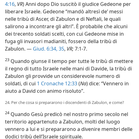
4:16
,
VR
) Anni dopo Dio suscitò il giudice Gedeone per
liberare Israele. Gedeone “mandò altresì de’ messi
nelle tribù di Ascer, di Zabulon e di Neftali, le quali
salirono a incontrare gli altri”. È probabile che alcuni
dei trecento soldati scelti, con cui Gedeone mise in
fuga gli invasori madianiti, fossero della tribù di
Zabulon. —
Giud. 6:34, 35
,
VR;
7:1-7.
23
Quando giunse il tempo per tutte le tribù di mettere
il regno di tutto Israele nelle mani di Davide, la tribù di
Zabulon gli provvide un considerevole numero di
soldati, di cui
1 Cronache 12:33
(
Na
) dice: “Vennero in
aiuto a David con animo risoluto”.
24. Per che cosa si prepararono i discendenti di Zabulon, e come?
24
Quando Gesù predicò nel nostro primo secolo nel
territorio appartenuto a Zabulon, molti del luogo
vennero a lui e si prepararono a divenire membri delle
dodici tribù dell’Israele spirituale.