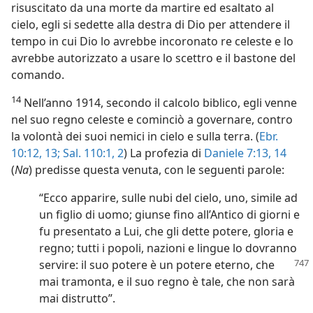
risuscitato da una morte da martire ed esaltato al
cielo, egli si sedette alla destra di Dio per attendere il
tempo in cui Dio lo avrebbe incoronato re celeste e lo
avrebbe autorizzato a usare lo scettro e il bastone del
comando.
14
Nell’anno 1914, secondo il calcolo biblico, egli venne
nel suo regno celeste e cominciò a governare, contro
la volontà dei suoi nemici in cielo e sulla terra. (
Ebr.
10:12, 13;
Sal. 110:1, 2
) La profezia di
Daniele 7:13, 14
(
Na
) predisse questa venuta, con le seguenti parole:
“Ecco apparire, sulle nubi del cielo, uno, simile ad
un figlio di uomo; giunse fino all’Antico di giorni e
fu presentato a Lui, che gli dette potere, gloria e
regno; tutti i popoli, nazioni e lingue lo dovranno
servire: il suo
potere è un potere eterno, che
mai tramonta, e il suo regno è tale, che non sarà
mai distrutto”.