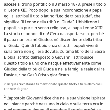
ascese al trono pontificio il 3 marzo 1878, prese il titolo
di Leone XIII. Poco dopo la sua incoronazione a papa
egli si attribuì il titolo latino “Leo de tribus Juda”, che
significa “il Leone della tribù di Giuda”. Ubbidirono i
popoli, sia pure in senso religioso, al papa Leone XIII?
La storia risponde di no! C’era da aspettarselo, perché
il papa non era né Giudeo, né discendente della tribù
di Giuda. Quindi l’ubbidienza di tutti i popoli viventi
sulla terra non gli era dovuta. L’ultimo libro della Sacra
Bibbia, scritto dall’apostolo Giovanni, attribuisce
questo titolo a uno che nacque effettivamente come
Giudeo della tribù di Giuda e nella famiglia reale del re
Davide, cioè Gesù Cristo glorificato.
2. In quali circostanze fu menzionato questo titolo e fu rivelato colui
che ne è degno?
2
L’apostolo Giovanni dice che nella sua visione ispirata
egli pianse perché nessuno in cielo e sulla terra era in
quel momento degno di prendere il rotolo profetico