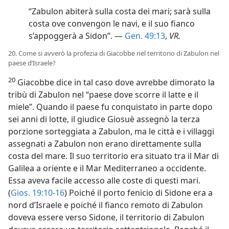
“Zabulon abiterà sulla costa dei mari; sarà sulla
costa ove convengon le navi, e il suo fianco
s’appoggerà a Sidon”. —
Gen. 49:13
,
VR.
20. Come si avverò la profezia di Giacobbe nel territorio di Zabulon nel
paese d’Israele?
20
Giacobbe dice in tal caso dove avrebbe dimorato la
tribù di Zabulon nel “paese dove scorre il latte e il
miele”. Quando il paese fu conquistato in parte dopo
sei anni di lotte, il giudice Giosuè assegnò la terza
porzione sorteggiata a Zabulon, ma le città e i villaggi
assegnati a Zabulon non erano direttamente sulla
costa del mare. Il suo territorio era situato tra il Mar di
Galilea a oriente e il Mar Mediterraneo a occidente.
Essa aveva facile accesso alle coste di questi mari.
(
Gios. 19:10-16
) Poiché il porto fenicio di Sidone era a
nord d’Israele e poiché il fianco remoto di Zabulon
doveva essere verso Sidone, il territorio di Zabulon