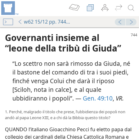
w62 15/12 pp. 744-761
Governanti insieme al
“leone della tribù di Giuda”
“Lo scettro non sarà rimosso da Giuda, né
il bastone del comando di tra i suoi piedi,
finché venga Colui che darà il riposo
[Sciloh, nota in calce], e al quale
ubbidiranno i popoli”. —
Gen. 49:10
,
VR.
1. Perché, malgrado il titolo che prese, l’ubbidienza dei popoli non
andò al papa Leone XIII, e a chi dà la Bibbia questo titolo?
QUANDO l’italiano Gioacchino Pecci fu eletto papa dal
collegio dei cardinali della Chiesa Cattolica Romana e