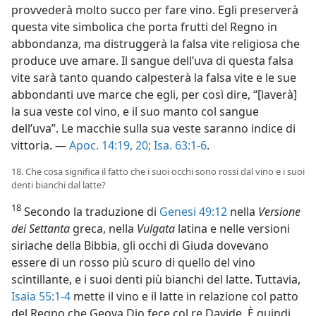
provvederà molto succo per fare vino. Egli preserverà
questa vite simbolica che porta frutti del Regno in
abbondanza, ma distruggerà la falsa vite religiosa che
produce uve amare. Il sangue dell’uva di questa falsa
vite sarà tanto quando calpesterà la falsa vite e le sue
abbondanti uve marce che egli, per così dire, “[laverà]
la sua veste col vino, e il suo manto col sangue
dell’uva”. Le macchie sulla sua veste saranno indice di
vittoria. —
Apoc. 14:19, 20;
Isa. 63:1-6
.
18. Che cosa significa il fatto che i suoi occhi sono rossi dal vino e i suoi
denti bianchi dal latte?
18
Secondo la traduzione di
Genesi 49:12
nella
Versione
dei Settanta
greca, nella
Vulgata
latina e nelle versioni
siriache della Bibbia, gli occhi di Giuda dovevano
essere di un rosso più scuro di quello del vino
scintillante, e i suoi denti più bianchi del latte. Tuttavia,
Isaia 55:1-4
mette il vino e il latte in relazione col patto
del Regno che Geova Dio fece col re Davide. È quindi