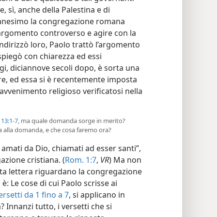
, sì, anche della Palestina e di
tianesimo la congregazione romana
 argomento controverso e agire con la
indirizzò loro, Paolo trattò l’argomento
spiegò con chiarezza ed essi
i, diciannove secoli dopo, è sorta una
ire, ed essa si è recentemente imposta
avvenimento religioso verificatosi nella
13:1-7
, ma quale domanda sorge in merito?
sta alla domanda, e che cosa faremo ora?
amati da Dio, chiamati ad esser santi”,
azione cristiana. (
Rom. 1:7
,
VR
) Ma non
sta lettera riguardano la congregazione
: Le cose di cui Paolo scrisse ai
rsetti da 1 fino a 7
, si applicano in
 Innanzi tutto, i versetti che si