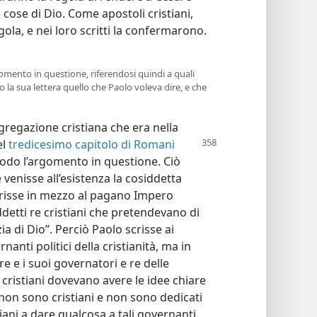
e cose di Dio. Come apostoli cristiani,
ola, e nei loro scritti la confermarono.
gomento in questione, riferendosi quindi a quali
la sua lettera quello che Paolo voleva dire, e che
gregazione cristiana che era nella
el
tredicesimo capitolo di Romani
 modo l’argomento in questione. Ciò
venisse all’esistenza la cosiddetta
scrisse in mezzo al pagano Impero
detti re cristiani che pretendevano di
ia di Dio”. Perciò Paolo scrisse ai
nanti politici della cristianità, ma in
 e i suoi governatori e re delle
cristiani dovevano avere le idee chiare
non sono cristiani e non sono dedicati
tiani a dare qualcosa a tali governanti