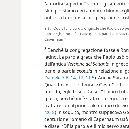
“autorità superiori” sono logicamente
Non possiamo certamente chiudere gli o
autorità fuori della congregazione cris
8. (a) Quale fu la parola originale che Paolo usò pe
parola? (b) Come fu usata questa parola da Satan
Capernaum?
8
Benché la congregazione fosse a Roma,
latino. La parola greca che Paolo usò p
dell’antica
Versione dei Settanta
in greco
bene la parola
exousía
in relazione al 
Daniele 7:6,
14,
17;
11:5
). Anche Satana 
Quando cercò di tentare Gesù Cristo of
mondo, egli disse a Gesù: “Ti darò tutt
gloria, perché mi è stata consegnata e 
trattare con il principale nemico di Dio
4:6-8
) In seguito, mentre supplicava Ge
centurione romano di Capernaum usò l
e disse: “Di’ la parola e il mio servo 