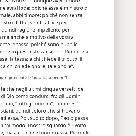
attiva. Non vuoi dunque aver timore
 ne avrai lode; poiché essa è ministro di
 è male, abbi timore: poiché non senza
istro di Dio, vendicatrice per
 è quindi ragione impellente per
ra ma anche a motivo della vostra
ate le tasse; poiché sono pubblici
mente a questo stesso scopo. Rendete a
sa, la tassa; a chi chiede il tributo, il
e; a chi chiede onore, tale onore”.
no logicamente le “autorità superiori”?
e che negli ultimi cinque versetti del
 di Dio come condursi fra gli uomini
tiana, “tutti gli uomini”, compresi
stiani, quindi coloro che si trovano
 ad essa. Poi, subito dopo, Paolo passa
 in tal modo il nostro sguardo è rivolto
, ma a ciò che è fuori di essa. Perciò le