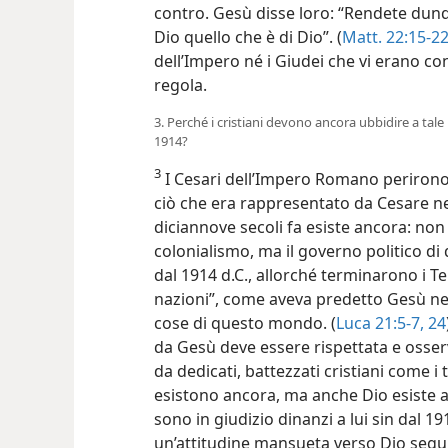
contro. Gesù disse loro: “Rendete dunq
Dio quello che è di Dio”. (
Matt. 22:15-2
dell’Impero né i Giudei che vi erano co
regola.
3. Perché i cristiani devono ancora ubbidire a tal
1914?
3
I Cesari dell’Impero Romano perirono
ciò che era rappresentato da Cesare n
diciannove secoli fa esiste ancora: non
colonialismo, ma il governo politico 
dal 1914 d.C., allorché terminarono i Tem
nazioni”, come aveva predetto Gesù nell
cose di questo mondo. (
Luca 21:5-7,
24
da Gesù deve essere rispettata e osser
da dedicati, battezzati cristiani come i
esistono ancora, ma anche Dio esiste an
sono in giudizio dinanzi a lui sin dal 
un’attitudine mansueta verso Dio segu