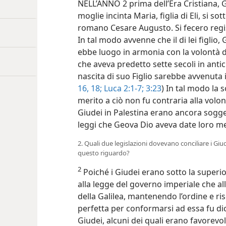
NELL’ANNO 2 prima dell’Èra Cristiana, G
moglie incinta Maria, figlia di Eli, si s
romano Cesare Augusto. Si fecero regist
In tal modo avvenne che il di lei figlio
ebbe luogo in armonia con la volontà d
che aveva predetto sette secoli in anti
nascita di suo Figlio sarebbe avvenuta in
16,
18;
Luca 2:1-7;
3:23
) In tal modo la 
merito a ciò non fu contraria alla volon
Giudei in Palestina erano ancora sogge
leggi che Geova Dio aveva date loro me
2. Quali due legislazioni dovevano conciliare i Giu
questo riguardo?
2
Poiché i Giudei erano sotto la superi
alla legge del governo imperiale che a
della Galilea, mantenendo l’ordine e ri
perfetta per conformarsi ad essa fu di
Giudei, alcuni dei quali erano favorevol