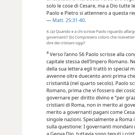
solo le cose di Cesare, ma a Dio tutte l
Paolo e Pietro si attennero a questa reg
—
Matt. 25:31-40
.
4. (a) Quando e a chi scrisse Paolo riguardo all’ar
governanti? (b) Compresero coloro che ricevettero 
dire dei cristiani oggi?
4
Verso l’anno 56 Paolo scrisse alla con
capitale
stessa dell’Impero Romano. N
della sua lettera egli trattò in special
avvenne oltre duecento anni prima che 
cristianità (nel quarto secolo). Paolo 
Romano, prima che vi fossero dei cosid
governare per diritto divino e “per graz
cristiani di Roma, non in merito ai gover
merito a governanti pagani come Cesare
singole nazioni. Specialmente a Roma i 
sulla questione: I governanti mondani 
a Geova Dio, tuttavia sono tenuti i cris