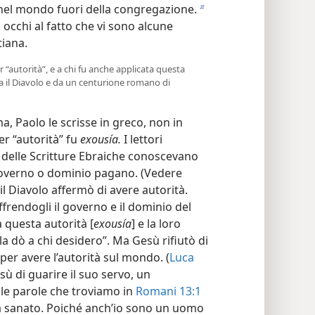
 nel mondo fuori della congregazione.
b
cchi al fatto che vi sono alcune
tiana.
r “autorità”, e a chi fu anche applicata questa
a il Diavolo e da un centurione romano di
 Paolo le scrisse in greco, non in
er “autorità” fu
exousía.
I lettori
 delle Scritture Ebraiche conoscevano
governo o dominio pagano. (Vedere
il Diavolo affermò di avere autorità.
frendogli il governo e il dominio del
a questa autorità [
exousía
] e la loro
la dò a chi desidero”. Ma Gesù rifiutò di
 per avere l’autorità sul mondo. (
Luca
sù di guarire il suo servo, un
e parole che troviamo in
Romani 13:1
sarà sanato. Poiché anch’io sono un uomo