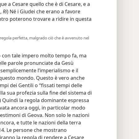
ue a Cesare quello che è di Cesare, e a
2
,
Ri
) Né i Giudei che erano a favore
ntro poterono trovare a ridire in questa
e regola perfetta, malgrado ciò che è avvenuto nel
 con tale impero molto tempo fa, ma
elle parole pronunciate da Gesù
 semplicemente l’imperialismo e il
di questo mondo. Questo è vero anche
pi dei Gentili o “fissati tempi delle
a sua profezia sulla fine del sistema di
) Quindi la regola dominante espressa
vata ancora oggi, in particolar modo
 testimoni di Geova. Non solo le nazioni
cora, e tutte le nazioni della terra
1914. Le persone che mostrano
iranno la regola di rendere a Cesare