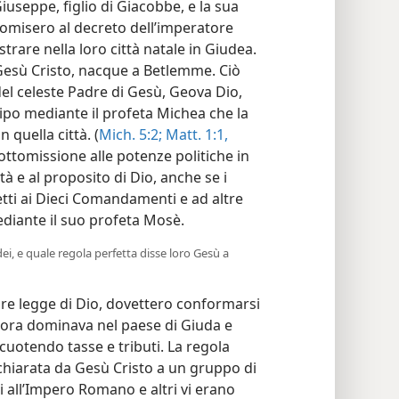
iuseppe, figlio di Giacobbe, e la sua
ottomisero al decreto dell’imperatore
rare nella loro città natale in Giudea.
, Gesù Cristo, nacque a Betlemme. Ciò
el celeste Padre di Gesù, Geova Dio,
cipo mediante il profeta Michea che la
 quella città. (
Mich. 5:2;
Matt. 1:1,
sottomissione alle potenze politiche in
tà e al proposito di Dio, anche se i
tti ai Dieci Comandamenti e ad altre
diante il suo profeta Mosè.
dei, e quale regola perfetta disse loro Gesù a
ore legge di Dio, dovettero conformarsi
llora dominava nel paese di Giuda e
scuotendo tasse e tributi. La regola
chiarata da Gesù Cristo a un gruppo di
i all’Impero Romano e altri vi erano