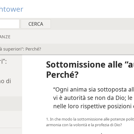
htower
ANZE
tà superiori”: Perché?
i”:
Sottomissione alle “a
Perché?
no di
“Ogni anima sia sottoposta al
vi è autorità se non da Dio; le
nelle loro rispettive posizion
1. In che modo la sottomissione alle potenze poli
armonia con la volontà e la profezia di Dio?