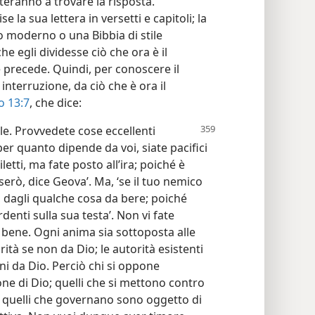
teranno a trovare la risposta.
la sua lettera in versetti e capitoli; la
o moderno o una Bibbia di stile
egli dividesse ciò che ora è il
 precede. Quindi, per conoscere il
interruzione, da ciò che è ora il
o 13:7
, che dice:
. Provvedete cose eccellenti
 per quanto dipende da voi, siate pacifici
letti, ma fate posto all’ira; poiché è
serò, dice Geova’. Ma, ‘se il tuo nemico
, dagli qualche cosa da bere; poiché
nti sulla sua testa’. Non vi fate
l bene. Ogni anima sia sottoposta alle
rità se non da Dio; le autorità esistenti
ni da Dio. Perciò chi si oppone
ione di Dio; quelli che si mettono contro
é quelli che governano sono oggetto di