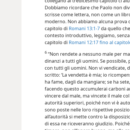
collegano al tredicesimo capitolo ci aiu
Dobbiamo ricordare che Paolo non divise 
scrisse come lettera, non come un libr
moderno. Non abbiamo alcuna prova che 
capitolo di
Romani 13:1-7
da quello che
contesto introduttivo, leggiamo, senza 
capitolo di
Romani 12:17 fino al capitol
6
“Non rendete a nessuno male per male
dinanzi a tutti gli uomini. Se possibile,
con tutti gli uomini. Non vi vendicate, di
scritto: ‘La vendetta è mia; io ricompen
ha fame, dagli da mangiare; se ha sete
facendo questo accumulerai carboni arde
vincere dal male, ma vincete il male co
autorità superiori, poiché non vi è auto
sono poste nelle loro rispettive posizio
all’autorità si mette contro la disposiz
di essa ne riceveranno giudizio. Poich