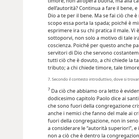
timore, non all’opera buona, ma alla c
dell’autorità? Continua a fare il bene, e
Dio a te per il bene. Ma se fai ciò che
scopo essa porta la spada; poiché è min
esprimere ira su chi pratica il male. Vi
sottoporvi, non solo a motivo di tale i
coscienza. Poiché per questo anche pag
servitori di Dio che servono costante
tutti ciò che è dovuto, a chi chiede la tas
tributo; a chi chiede timore, tale timor
7. Secondo il contesto introduttivo, dove si trova
7
Da ciò che abbiamo ora letto è evident
dodicesimo capitolo Paolo dice ai santi
che sono fuori della congregazione cris
anche i nemici che fanno del male ai cri
fuori della congregazione, non in seno
a considerare le “autorità superiori”, e
non a ciò che è dentro la congregazione