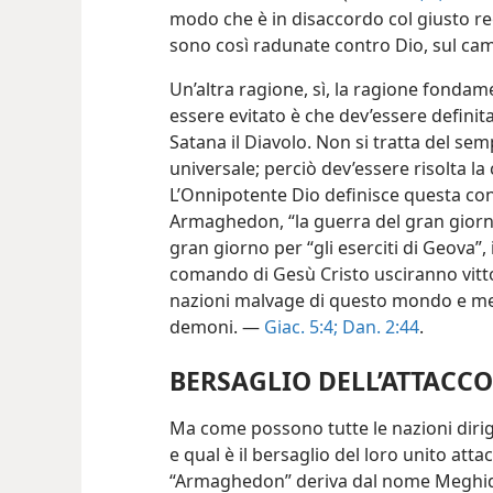
modo che è in disaccordo col giusto reg
sono così radunate contro Dio, sul ca
Un’altra ragione, sì, la ragione fond
essere evitato è che dev’essere definit
Satana il Diavolo. Non si tratta del s
universale; perciò dev’essere risolta la
L’Onnipotente Dio definisce questa co
Armaghedon, “la guerra del gran giorn
gran giorno per “gli eserciti di Geova”, i
comando di Gesù Cristo usciranno vitt
nazioni malvage di questo mondo e met
demoni. —
Giac. 5:4;
Dan. 2:44
.
BERSAGLIO DELL’ATTACCO
Ma come possono tutte le nazioni dirig
e qual è il bersaglio del loro unito atta
“Armaghedon” deriva dal nome Meghidd