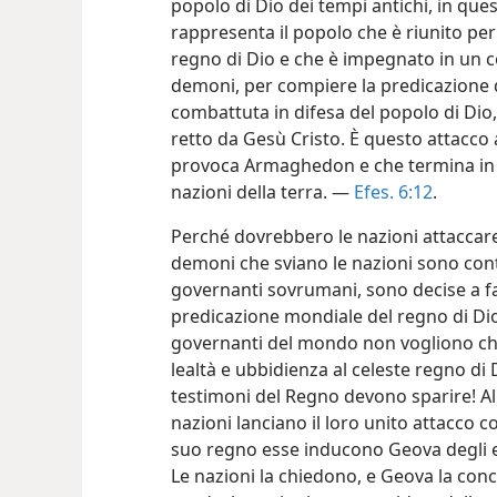
popolo di Dio dei tempi antichi, in qu
rappresenta il popolo che è riunito per 
regno di Dio e che è impegnato in un c
demoni, per compiere la predicazione d
combattuta in difesa del popolo di Dio,
retto da Gesù Cristo. È questo attacco 
provoca Armaghedon e che termina in u
nazioni della terra. —
Efes. 6:12
.
Perché dovrebbero le nazioni attaccare
demoni che sviano le nazioni sono contro
governanti sovrumani, sono decise a fa
predicazione mondiale del regno di Di
governanti del mondo non vogliono che 
lealtà e ubbidienza al celeste regno di 
testimoni del Regno devono sparire! A
nazioni lanciano il loro unito attacco c
suo regno esse inducono Geova degli es
Le nazioni la chiedono, e Geova la conc