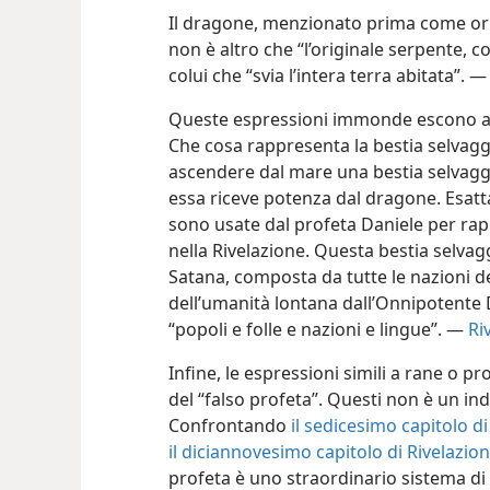
Il dragone, menzionato prima come ori
non è altro che “l’originale serpente, c
colui che “svia l’intera terra abitata”. 
Queste espressioni immonde escono anc
Che cosa rappresenta la bestia selvag
ascendere dal mare una bestia selvaggia
essa riceve potenza dal dragone. Esat
sono usate dal profeta Daniele per rap
nella Rivelazione. Questa bestia selvaggi
Satana, composta da tutte le nazioni d
dell’umanità lontana dall’Onnipotente D
“popoli e folle e nazioni e lingue”. —
Riv
Infine, le espressioni simili a rane o
del “falso profeta”. Questi non è un i
Confrontando
il sedicesimo capitolo di
il diciannovesimo capitolo di Rivelazio
profeta è uno straordinario sistema di