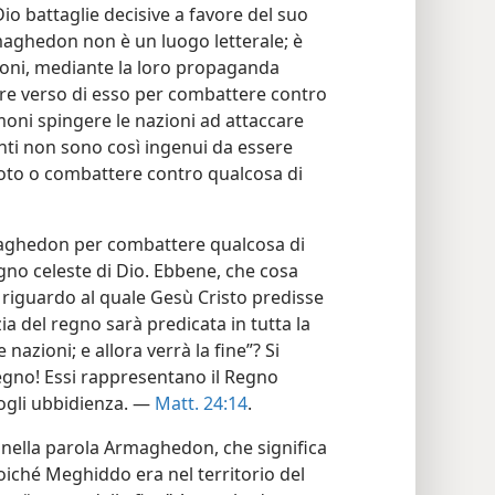
o battaglie decisive a favore del suo
maghedon non è un luogo letterale; è
moni, mediante la loro propaganda
are verso di esso per combattere contro
oni spingere le nazioni ad attaccare
nti non sono così ingenui da essere
uoto o combattere contro qualcosa di
maghedon per combattere qualcosa di
regno celeste di Dio. Ebbene, che cosa
iguardo al quale Gesù Cristo predisse
ia del regno sarà predicata in tutta la
 nazioni; e allora verrà la fine”? Si
regno! Essi rappresentano il Regno
ogli ubbidienza. —
Matt. 24:14
.
o nella parola Armaghedon, che significa
oiché Meghiddo era nel territorio del