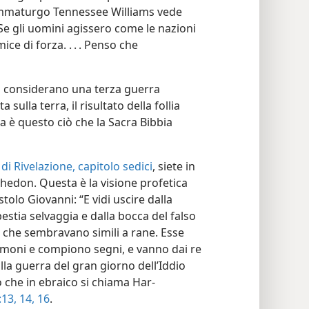
ammaturgo Tennessee Williams vede
Se gli uomini agissero come le nazioni
ce di forza. . . . Penso che
o considerano una terza guerra
 sulla terra, il risultato della follia
Ma è questo ciò che la Sacra Bibbia
 di Rivelazione, capitolo sedici
, siete in
ghedon. Questa è la visione profetica
tolo Giovanni: “E vidi uscire dalla
estia selvaggia e dalla bocca del falso
e che sembravano simili a rane. Esse
demoni e compiono segni, e vanno dai re
alla guerra del gran giorno dell’Iddio
 che in ebraico si chiama Har-
:13, 14,
16
.