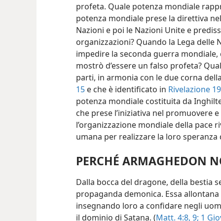
profeta. Quale potenza mondiale rappr
potenza mondiale prese la direttiva ne
Nazioni e poi le Nazioni Unite e predis
organizzazioni? Quando la Lega delle Na
impedire la seconda guerra mondiale, 
mostrò d’essere un falso profeta? Qua
parti, in armonia con le due corna dell
15
e che è identificato in
Rivelazione 19
potenza mondiale costituita da Inghilte
che prese l’iniziativa nel promuovere e
l’organizzazione mondiale della pace r
umana per realizzare la loro speranza d
PERCHÉ ARMAGHEDON NO
Dalla bocca del dragone, della bestia s
propaganda demonica. Essa allontana da
insegnando loro a confidare negli uom
il dominio di Satana. (
Matt. 4:8, 9;
1 Giov