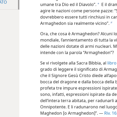
ATO
umane tra Dio ed il Diavolo”.
E il dr
a
agire le nazioni come persone pazze: “
dovrebbero essere tutti rinchiusi in cami
Armaghedon sia realmente vicino”.
b
Ora, che cosa è Armaghedon? Alcuni l
mondiale, l’annientamento di tutta la vita
delle nazioni dotate di armi nucleari. 
intende con la parola “Armaghedon”?
Se vi rivolgete alla Sacra Bibbia, al
libro
grado di leggere il significato di Arma
che il Signore Gesù Cristo diede all’apos
bocca del dragone e dalla bocca della b
profeta tre impure espressioni ispirat
sono, infatti, espressioni ispirate da 
dell’intera terra abitata, per radunarli 
Onnipotente. E li radunarono nel luogo
Maghedon [o Armaghedon]”. —
Riv. 16