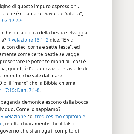
gine di queste impure espressioni,
olui che è chiamato Diavolo e Satana”,
—
Riv. 12:7-9
.
he dalla bocca della bestia selvaggia.
gia?
Rivelazione 13:1, 2
dice: “E vidi
, con dieci corna e sette teste”, ed
tamente come certe bestie selvagge
presentare le potenze mondiali, così è
a, quindi, è l’organizzazione visibile di
el mondo, che sale dal mare
io, il “mare” che la Bibbia chiama
. 17:15;
Dan. 7:1-8
.
 propaganda demonica escono dalla bocca
ndividuo. Come lo sappiamo?
 Rivelazione
col
tredicesimo capitolo e
ne
, risulta chiaramente che il falso
 governo che si arroga il compito di