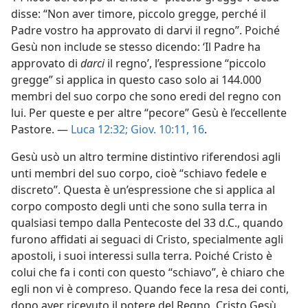
disse: “Non aver timore, piccolo gregge, perché il
Padre vostro ha approvato di darvi il regno”. Poiché
Gesù non include se stesso dicendo: ‘Il Padre ha
approvato di
darci
il regno’, l’espressione “piccolo
gregge” si applica in questo caso solo ai 144.000
membri del suo corpo che sono eredi del regno con
lui. Per queste e per altre “pecore” Gesù è l’eccellente
Pastore. —
Luca 12:32;
Giov. 10:11,
16
.
Gesù usò un altro termine distintivo riferendosi agli
unti membri del suo corpo, cioè “schiavo fedele e
discreto”. Questa è un’espressione che si applica al
corpo composto degli unti che sono sulla terra in
qualsiasi tempo dalla Pentecoste del 33 d.C., quando
furono affidati ai seguaci di Cristo, specialmente agli
apostoli, i suoi interessi sulla terra. Poiché Cristo è
colui che fa i conti con questo “schiavo”, è chiaro che
egli non vi è compreso. Quando fece la resa dei conti,
dopo aver ricevuto il potere del Regno, Cristo Gesù