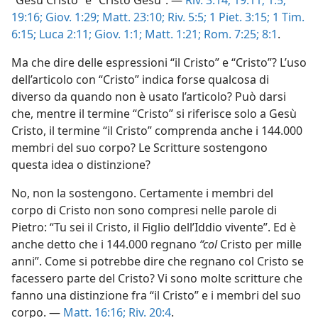
“Gesù Cristo” e “Cristo Gesù”. —
Riv. 3:14;
19:11;
1:5;
19:16;
Giov. 1:29;
Matt. 23:10;
Riv. 5:5;
1 Piet. 3:15;
1 Tim.
6:15;
Luca 2:11;
Giov. 1:1;
Matt. 1:21;
Rom. 7:25;
8:1
.
Ma che dire delle espressioni “il Cristo” e “Cristo”? L’uso
dell’articolo con “Cristo” indica forse qualcosa di
diverso da quando non è usato l’articolo? Può darsi
che, mentre il termine “Cristo” si riferisce solo a Gesù
Cristo, il termine “il Cristo” comprenda anche i 144.000
membri del suo corpo? Le Scritture sostengono
questa idea o distinzione?
No, non la sostengono. Certamente i membri del
corpo di Cristo non sono compresi nelle parole di
Pietro: “Tu sei il Cristo, il Figlio dell’Iddio vivente”. Ed è
anche detto che i 144.000 regnano
“col
Cristo per mille
anni”. Come si potrebbe dire che regnano col Cristo se
facessero parte del Cristo? Vi sono molte scritture che
fanno una distinzione fra “il Cristo” e i membri del suo
corpo. —
Matt. 16:16;
Riv. 20:4
.