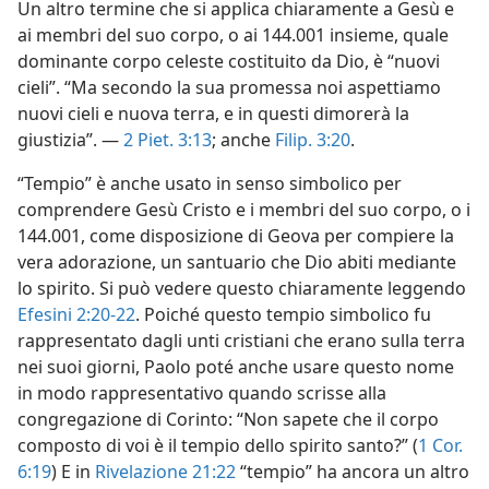
Un altro termine che si applica chiaramente a Gesù e
ai membri del suo corpo, o ai 144.001 insieme, quale
dominante corpo celeste costituito da Dio, è “nuovi
cieli”. “Ma secondo la sua promessa noi aspettiamo
nuovi cieli e nuova terra, e in questi dimorerà la
giustizia”. —
2 Piet. 3:13
; anche
Filip. 3:20
.
“Tempio” è anche usato in senso simbolico per
comprendere Gesù Cristo e i membri del suo corpo, o i
144.001, come disposizione di Geova per compiere la
vera adorazione, un santuario che Dio abiti mediante
lo spirito. Si può vedere questo chiaramente leggendo
Efesini 2:20-22
. Poiché questo tempio simbolico fu
rappresentato dagli unti cristiani che erano sulla terra
nei suoi giorni, Paolo poté anche usare questo nome
in modo rappresentativo quando scrisse alla
congregazione di Corinto: “Non sapete che il corpo
composto di voi è il tempio dello spirito santo?” (
1 Cor.
6:19
) E in
Rivelazione 21:22
“tempio” ha ancora un altro