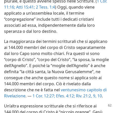
plurale, e questo avviene spesso nelle Scritture. (
1 Cor.
11:16;
Atti 15:41;
2 Tess. 1:4
) Oggi, quando viene
applicato a un’assemblea locale, il termine
“congregazione” include tutti i dedicati cristiani
associati ad essa, indipendentemente dalla loro
speranza o dal loro destino.
La maggioranza dei termini scritturali che si applicano
ai 144.000 membri del corpo di Cristo separatamente
dal loro Capo sono molto chiari. Fra questi vi sono
“corpo di Cristo”, “corpo del Cristo”, “la sposa, la moglie
dell’Agnello”. E poiché la “moglie dell’Agnello” è anche
definita “la città santa, la Nuova Gerusalemme”, ne
consegue che anche questo nome si applica solo ai
144.000 membri del corpo. Ciò è rivelato dalla
descrizione che ne è fatta nel
ventunesimo capitolo di
Rivelazione
. —
1 Cor. 12:27;
Efes. 4:12;
Riv. 21:2,
9, 10
.
Un’altra espressione scritturale che si
riferisce ai
144.000 del corpo di Cristo è “piccolo gregge”. Gesù