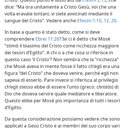
Cristo. Questo punto è illustrato da
Efesini 2:13
, che
dice: “Ma ora unitamente a Cristo Gesù, voi che una
volta eravate lontani, vi siete avvicinati mediante il
sangue del Cristo”. Vedere anche
Efesini 1:10,
12,
20
.
In base a quanto è stato detto, come si deve
comprendere
Ebrei 11:26
? Ivi ci è detto che Mosè
“stimò il biasimo del Cristo come ricchezza maggiore
dei tesori d’Egitto”. A chi o a che cosa si riferisce in
questo caso ‘il Cristo’? Non sembra che la “ricchezza”
che Mosè aveva in mente fosse il fatto ch’egli era una
figura “del Cristo” che doveva venire, perché egli non
sapeva di esserlo. Pare invece si riferisca al privilegio
ch’egli stesso ebbe di essere l’unto (greco:
christós
) di
Dio che doveva servire quale mediatore e liberatore.
Questo ebbe per Mosè più importanza di tutti i tesori
d’Egitto.
Da questa considerazione possiamo vedere che sono
applicati a Gesù Cristo e ai membri del suo corpo vari