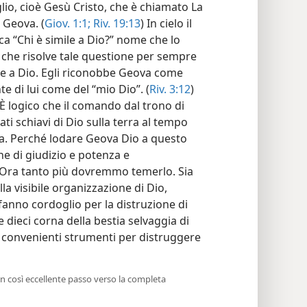
lio, cioè Gesù Cristo, che è chiamato La
i Geova. (
Giov. 1:1;
Riv. 19:13
) In cielo il
ca “Chi è simile a Dio?” nome che lo
 che risolve tale questione per sempre
 a Dio. Egli riconobbe Geova come
 di lui come del “mio Dio”. (
Riv. 3:12
)
 È logico che il comando dal trono di
icati schiavi di Dio sulla terra al tempo
ia. Perché lodare Geova Dio a questo
e di giudizio e potenza e
. Ora tanto più dovremmo temerlo. Sia
la visibile organizzazione di Dio,
 fanno cordoglio per la distruzione di
 dieci corna della bestia selvaggia di
 convenienti strumenti per distruggere
un così eccellente passo verso la completa