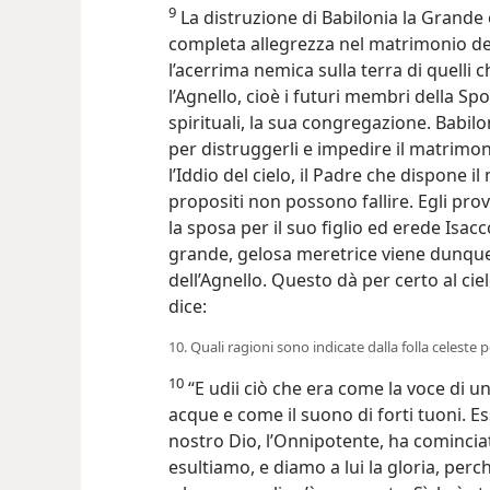
9
La distruzione di Babilonia la Grande 
completa allegrezza nel matrimonio del
l’acerrima nemica sulla terra di quelli 
l’Agnello, cioè i futuri membri della Sp
spirituali, la sua congregazione. Babil
per distruggerli e impedire il matrimo
l’Iddio del cielo, il Padre che dispone il
propositi non possono fallire. Egli p
la sposa per il suo figlio ed erede Isacc
grande, gelosa meretrice viene dunque
dell’Agnello. Questo dà per certo al cie
dice:
10. Quali ragioni sono indicate dalla folla celeste 
10
“E udii ciò che era come la voce di u
acque e come il suono di forti tuoni. Ess
nostro Dio, l’Onnipotente, ha comincia
esultiamo, e diamo a lui la gloria, perc