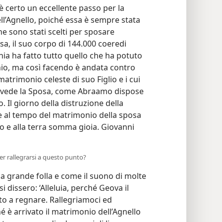
è certo un eccellente passo per la
l’Agnello, poiché essa è sempre stata
che sono stati scelti per sposare
osa, il suo corpo di 144.000 coeredi
onia ha fatto tutto quello che ha potuto
nio, ma così facendo è andata contro
 matrimonio celeste di suo Figlio e i cui
rovvede la Sposa, come Abraamo dispose
o. Il giorno della distruzione della
 al tempo del matrimonio della sposa
lo e alla terra somma gioia. Giovanni
per rallegrarsi a questo punto?
na grande folla e come il suono di molte
i dissero: ‘Alleluia, perché Geova il
to a regnare. Rallegriamoci ed
hé è arrivato il matrimonio dell’Agnello