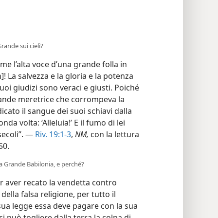
Grande sui cieli?
e l’alta voce d’una grande folla in
h]! La salvezza e la gloria e la potenza
oi giudizi sono veraci e giusti. Poiché
grande meretrice che corrompeva la
icato il sangue dei suoi schiavi dalla
da volta: ‘Alleluia!’ E il fumo di lei
secoli”. —
Riv. 19:1-3
,
NM,
con la lettura
50.
lla Grande Babilonia, e perché?
 aver recato la vendetta contro
ella falsa religione, per tutto il
sua legge essa deve pagare con la sua
si può togliere dalla terra la colpa di