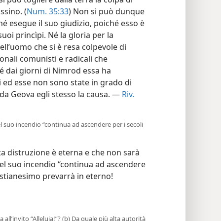
ssino. (
Num. 35:33
) Non si può dunque
é esegue il suo giudizio, poiché esso è
uoi princìpi. Né la gloria per la
ell’uomo che si è resa colpevole di
onali comunisti e radicali che
é dai giorni di Nimrod essa ha
ni ed esse non sono state in grado di
o da Geova egli stesso la causa. —
Riv.
el suo incendio “continua ad ascendere per i secoli
a distruzione è eterna e che non sarà
del suo incendio “continua ad ascendere
cristianesimo prevarrà in eterno!
 all’invito “Alleluia!”? (b) Da quale più alta autorità