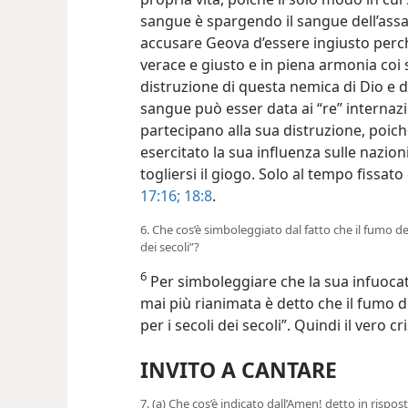
sangue è spargendo il sangue dell’assa
accusare Geova d’essere ingiusto perch
verace e giusto e in piena armonia coi s
distruzione di questa nemica di Dio e d
sangue può esser data ai “re” internazi
partecipano alla sua distruzione, poich
esercitato la sua influenza sulle nazio
togliersi il giogo. Solo al tempo fissat
17:16;
18:8
.
6. Che cos’è simboleggiato dal fatto che il fumo d
dei secoli”?
6
Per simboleggiare che la sua infuocat
mai più rianimata è detto che il fumo 
per i secoli dei secoli”. Quindi il vero 
INVITO A CANTARE
7. (a) Che cos’è indicato dall’Amen! detto in risposta