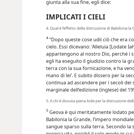
giunta alla sua fine, egli dice:
IMPLICATI I CIELI
4. Qual è l’effetto della distruzione di Babilonia la 
4
“Dopo queste cose udii ciò che era com
cielo. Essi dicevano: ‘Alleluia [Lodate Ia
appartengono al nostro Dio, perché i su
egli ha eseguito il giudizio contro la 
terra con la sua fornicazione, e ha vend
mano di lei’. E subito dissero per la secon
continua ad ascendere per i secoli dei 
marginale dell’edizione (inglese) del 19
5. A chi è dovuta piena lode per la distruzione de
5
Geova è qui meritatamente lodato per
Babilonia la Grande, l’impero mondiale d
sangue sparso sulla terra. Secondo la 
propria vita, poiché il solo modo in cui 