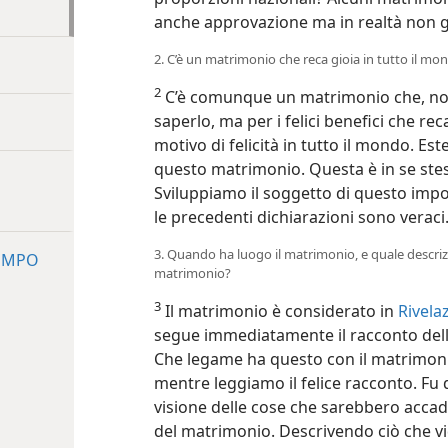
anche approvazione ma in realtà non g
2. C’è un matrimonio che reca gioia in tutto il mon
2
C’è comunque un matrimonio che, non s
saperlo, ma per i felici benefici che reca
motivo di felicità in tutto il mondo. Este
questo matrimonio. Questa è in se stes
Sviluppiamo il soggetto di questo im
le precedenti dichiarazioni sono veraci
3. Quando ha luogo il matrimonio, e quale descriz
TEMPO
matrimonio?
3
Il matrimonio è considerato in
Rivela
segue immediatamente il racconto della
Che legame ha questo con il matrimon
mentre leggiamo il felice racconto. Fu 
visione delle cose che sarebbero accadu
del matrimonio. Descrivendo ciò che v