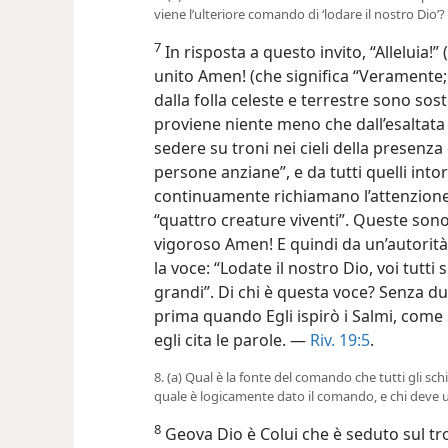
viene l’ulteriore comando di ‘lodare il nostro Dio’?
7
In risposta a questo invito, “Alleluia!
unito Amen! (che significa “Veramente; in
dalla folla celeste e terrestre sono sost
proviene niente meno che dall’esaltata f
sedere su troni nei cieli della presenza 
persone anziane”, e da tutti quelli into
continuamente richiamano l’attenzione 
“quattro creature viventi”. Queste so
vigoroso Amen! E quindi da un’autorità 
la voce: “Lodate il nostro Dio, voi tutti 
grandi”. Di chi è questa voce? Senza du
prima quando Egli ispirò i Salmi, come
egli cita le parole. —
Riv. 19:5
.
8. (a) Qual è la fonte del comando che tutti gli schi
quale è logicamente dato il comando, e chi deve u
8
Geova Dio è Colui che è seduto sul tro