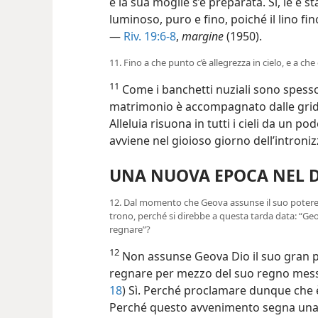
e la sua moglie s’è preparata. Sì, le è s
luminoso, puro e fino, poiché il lino fino
—
Riv. 19:6-8
,
margine
(1950).
11. Fino a che punto c’è allegrezza in cielo, e a c
11
Come i banchetti nuziali sono spess
matrimonio è accompagnato dalle grida
Alleluia risuona in tutti i cieli da un 
avviene nel gioioso giorno dell’introni
UNA NUOVA EPOCA NEL 
12. Dal momento che Geova assunse il suo potere 
trono, perché si direbbe a questa tarda data: “Geo
regnare”?
12
Non assunse Geova Dio il suo gran p
regnare per mezzo del suo regno mess
18
) Sì. Perché proclamare dunque che 
Perché questo avvenimento segna una