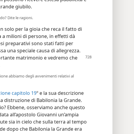
rande giubilo.
do? Dite le ragioni.
olo per la gioia che reca il fatto di
 a milioni di persone, in effetti dà
si preparativi sono stati fatti per
sa una speciale causa di allegrezza.
portante matrimonio e vedremo
che
.
ione abbiamo degli avvenimenti relativi al
zione capitolo 19
º e la sua descrizione
 distruzione di Babilonia la Grande.
io? Ebbene, osserviamo anche questo
data all’apostolo Giovanni un’ampia
te sia in cielo che sulla terra al tempo
ide dopo che Babilonia la Grande era