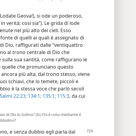
” (Lodate Geova!), si ode un poderoso,
 verità; così sia”). Le grida di lode
enute nel più alto dei cieli. Esso
onte di quelli ai quali è assegnato di
di Dio, raffigurati dalle “ventiquattro
rno al trono centrale di Dio che
sulla sua santità, come raffigurano le
no quelle che pronunciano questo
ancora più alta, dal trono stesso, viene
suoi schiavi, che lo temete, piccoli e
bbio è la stessa voce che parlò secoli
Salmi 22:23;
134:1;
135:1;
115:3
, da cui
avi di Dio lo lodino? (b) Chi è colui mediante il
bbidirvi?
no, e senza dubbio egli parla dal