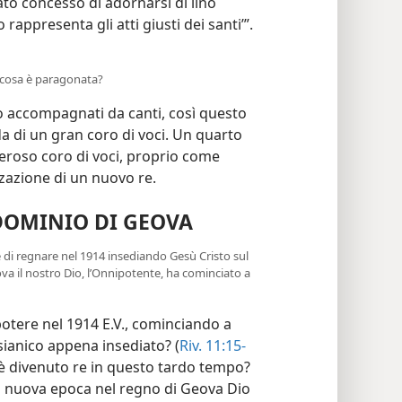
tato concesso di adornarsi di lino
 rappresenta gli atti giusti dei santi’”.
he cosa è paragonata?
o accompagnati da canti, così questo
 di un gran coro di voci. Un quarto
poderoso coro di voci, proprio come
zzazione di un nuovo re.
DOMINIO DI GEOVA
di regnare nel 1914 insediando Gesù Cristo sul
va il nostro Dio, l’Onnipotente, ha cominciato a
otere nel 1914 E.V., cominciando a
ianico appena insediato? (
Riv. 11:15-
è divenuto re in questo tardo tempo?
 nuova epoca nel regno di Geova Dio