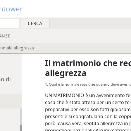
htower
ANZE
ndiale allegrezza
Il matrimonio che re
allegrezza
no di
1. Qual è la normale reazione quando deve aver 
UN MATRIMONIO è un avvenimento felic
cosa che è stata attesa per un certo te
preparativi per esso son fatti gioiosame
presenti e si congratulano con la coppi
però, causa vera, sentita allegrezza in
proporzioni nazionali? Alcuni matrimon