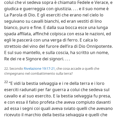
colui che vi sedeva sopra è chiamato Fedele e Verace, e
giudica e guerreggia con giustizia. . . . e il suo nome è
La Parola di Dio. E gli eserciti che erano nel cielo lo
seguivano su cavalli bianchi, ed eran vestiti di lino
bianco, puro e fine. E dalla sua bocca esce una lunga
spada affilata, affinché colpisca con essa le nazioni, ed
egli le pascerà con una verga di ferro. E calca lo
strettoio del vino del furore dell’ira di Dio Onnipotente.
E sul suo mantello, e sulla coscia, ha scritto un nome,
Re dei re e Signore dei signori. . . .
22. Secondo
Rivelazione 19:17-21
, che cosa accade a quelli che
s’impegnano nel combattimento sulla terra?
22
“E vidi la bestia selvaggia e i re della terra e i loro
eserciti radunati per far guerra a colui che sedeva sul
cavallo e al suo esercito. E la bestia selvaggia fu presa,
e con essa il falso profeta che aveva compiuto davanti
ad essa i segni coi quali aveva sviato quelli che avevano
ricevuto il marchio della bestia selvaggia e quelli che