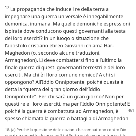
17
La propaganda che induce i re della terra a
impegnare una guerra universale è innegabilmente
demonica, inumana. Ma quelle demoniche espressioni
ispirate dove conducono questi governanti alla testa
dei loro eserciti? In un luogo o situazione che
l’apostolo cristiano ebreo Giovanni chiama Har-
Maghedon (o, secondo alcune traduzioni,
Armaghedon). Lì deve combattersi fino all’ultimo la
finale guerra di questi governanti terrestri e dei loro
eserciti. Ma chi è il loro comune nemico? A chi si
oppongono? All’Iddio Onnipotente, poiché questa è
detta la “guerra del gran giorno dell’Iddio
Onnipotente”. Per chi sarà un gran giorno? Non per
questi re e i loro eserciti, ma per l’Iddio Onnipotente! E
poiché la guerra è combattuta ad Armaghedon,
è
spesso chiamata la guerra o battaglia di Armaghedon.
18. (a) Perché la questione delle nazioni che combattono contro Dio
non è un soggetto di cui ridere? (b) Sotto quali importanti aspetti le