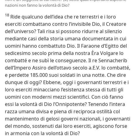
nazioni non fanno la volontà di Dio?
18
Ride qualcuno dell’idea che re terrestri e i loro
eserciti combattano contro l’invisibile Dio, il Creatore
dell’universo? Tali risa si possono ridurre al silenzio
mediante casi della storia umana documentata in cui
uomini hanno combattuto Dio. Il Faraone d’Egitto del
sedicesimo secolo prima della nostra Èra Volgare lo
combatté e ne subì le conseguenze. Il re Sennacherib
dell’Impero Assiro dell’ottavo secolo a.E.V. lo combatté,
e perdette 185.000 suoi soldati in una notte. Che dire
dunque di oggi? Ebbene, oggi i governanti terrestri e i
loro eserciti minacciano l’esistenza stessa di tutti gli
uomini con moderni mezzi scientifici. Con ciò fanno
essi la volontà di Dio l’Onnipotente? Tenendo l’intera
razza umana divisa e piena di reciproca ostilità col
mantenimento di gelosi governi nazionali, i governanti
del mondo, sostenuti dai loro eserciti, agiscono forse
in armonia con la volontà di Dio?