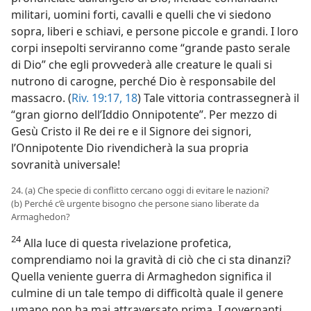
militari, uomini forti, cavalli e quelli che vi siedono
sopra, liberi e schiavi, e persone piccole e grandi. I loro
corpi insepolti serviranno come “grande pasto serale
di Dio” che egli provvederà alle creature le quali si
nutrono di carogne, perché Dio è responsabile del
massacro. (
Riv. 19:17, 18
) Tale vittoria contrassegnerà il
“gran giorno dell’Iddio Onnipotente”. Per mezzo di
Gesù Cristo il Re dei re e il Signore dei signori,
l’Onnipotente Dio rivendicherà la sua propria
sovranità universale!
24. (a) Che specie di conflitto cercano oggi di evitare le nazioni?
(b) Perché c’è urgente bisogno che persone siano liberate da
Armaghedon?
24
Alla luce di questa rivelazione profetica,
comprendiamo noi la gravità di ciò che ci sta dinanzi?
Quella veniente guerra di Armaghedon significa il
culmine di un tale tempo di difficoltà quale il genere
umano non ha mai attraversato prima. I governanti