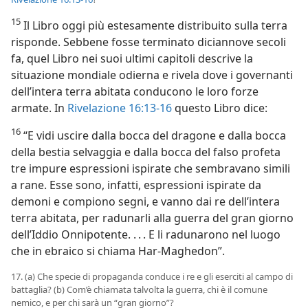
15
Il Libro oggi più estesamente distribuito sulla terra
risponde. Sebbene fosse terminato diciannove secoli
fa, quel Libro nei suoi ultimi capitoli descrive la
situazione mondiale odierna e rivela dove i governanti
dell’intera terra abitata conducono le loro forze
armate. In
Rivelazione 16:13-16
questo Libro dice:
16
“E vidi uscire dalla bocca del dragone e dalla bocca
della bestia selvaggia e dalla bocca del falso profeta
tre impure espressioni ispirate che sembravano simili
a rane. Esse sono, infatti, espressioni ispirate da
demoni e compiono segni, e vanno dai re dell’intera
terra abitata, per radunarli alla guerra del gran giorno
dell’Iddio Onnipotente. . . . E li radunarono nel luogo
che in ebraico si chiama Har-Maghedon”.
17. (a) Che specie di propaganda conduce i re e gli eserciti al campo di
battaglia? (b) Com’è chiamata talvolta la guerra, chi è il comune
nemico, e per chi sarà un “gran giorno”?