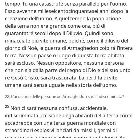
tempo, fu una catastrofe senza parallelo per l’uomo.
Esso avvenne milleseicentocinquantasei anni dopo la
creazione dell’uomo. A quel tempo la popolazione
della terra non era grande come ora, più di
quarantatré secoli dopo il Diluvio. Quindi sono
minacciate più vite umane, poiché, come il diluvio del
giorno di Noè, la guerra di Armaghedon colpirà l’intera
terra. Nessun paese o luogo di questa terra abitata
sarà escluso. Nessun oppositore, nessuna persona
che non sia dalla parte del regno di Dio e del suo unto
re Gesù Cristo, sarà trascurata. La perdita di vite
umane sarà senza uguale nella storia dell’uomo.
28. L’uccisione delle persone ad Armaghedon sarà indiscriminata?
28
Non ci sarà nessuna confusa, accidentale,
indiscriminata uccisione degli abitanti della terra come
accadrebbe con una terza guerra mondiale con
straordinari esplosivi lanciati da missili, germi di
malattie, gas chimici e veleni, e mezzi radiologici. Ad