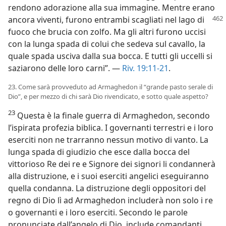
rendono adorazione alla sua immagine. Mentre erano
ancora viventi, furono entrambi
scagliati nel lago di
fuoco che brucia con zolfo. Ma gli altri furono uccisi
con la lunga spada di colui che sedeva sul cavallo, la
quale spada usciva dalla sua bocca. E tutti gli uccelli si
saziarono delle loro carni”. —
Riv. 19:11-21
.
23. Come sarà provveduto ad Armaghedon il “grande pasto serale di
Dio”, e per mezzo di chi sarà Dio rivendicato, e sotto quale aspetto?
23
Questa è la finale guerra di Armaghedon, secondo
l’ispirata profezia biblica. I governanti terrestri e i loro
eserciti non ne trarranno nessun motivo di vanto. La
lunga spada di giudizio che esce dalla bocca del
vittorioso Re dei re e Signore dei signori li condannerà
alla distruzione, e i suoi eserciti angelici eseguiranno
quella condanna. La distruzione degli oppositori del
regno di Dio lì ad Armaghedon includerà non solo i re
o governanti e i loro eserciti. Secondo le parole
pronunciate dall’angelo di Dio, include comandanti