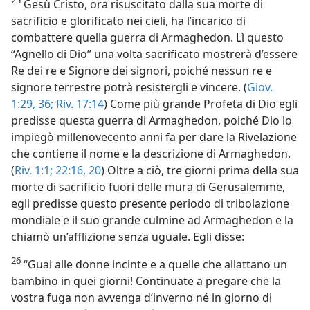
Gesù Cristo, ora risuscitato dalla sua morte di
sacrificio e glorificato nei cieli, ha l’incarico di
combattere quella guerra di Armaghedon. Lì questo
“Agnello di Dio” una volta sacrificato mostrerà d’essere
Re dei re e Signore dei signori, poiché nessun re e
signore terrestre potrà resistergli e vincere. (
Giov.
1:29,
36;
Riv. 17:14
) Come più grande Profeta di Dio egli
predisse questa guerra di Armaghedon, poiché Dio lo
impiegò millenovecento anni fa per dare la Rivelazione
che contiene il nome e la descrizione di Armaghedon.
(
Riv. 1:1;
22:16,
20
) Oltre a ciò, tre giorni prima della sua
morte di sacrificio fuori delle mura di Gerusalemme,
egli predisse questo presente periodo di tribolazione
mondiale e il suo grande culmine ad Armaghedon e la
chiamò un’afflizione senza uguale. Egli disse:
26
“Guai alle donne incinte e a quelle che allattano un
bambino in quei giorni! Continuate a pregare che la
vostra fuga non avvenga d’inverno né in giorno di