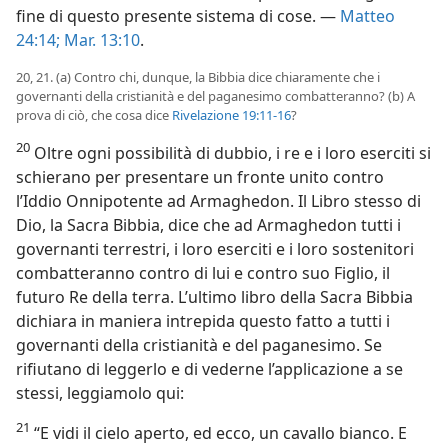
fine di questo presente sistema di cose. —
Matteo
24:14;
Mar. 13:10
.
20, 21. (a) Contro chi, dunque, la Bibbia dice chiaramente che i
governanti della cristianità e del paganesimo combatteranno? (b) A
prova di ciò, che cosa dice
Rivelazione 19:11-16
?
20
Oltre ogni possibilità di dubbio, i re e i loro eserciti si
schierano per presentare un fronte unito contro
l’Iddio Onnipotente ad Armaghedon. Il Libro stesso di
Dio, la Sacra Bibbia, dice che ad Armaghedon tutti i
governanti terrestri, i loro eserciti e i loro sostenitori
combatteranno contro di lui e contro suo Figlio, il
futuro Re della terra. L’ultimo libro della Sacra Bibbia
dichiara in maniera intrepida questo fatto a tutti i
governanti della cristianità e del paganesimo. Se
rifiutano di leggerlo e di vederne l’applicazione a se
stessi, leggiamolo qui:
21
“E vidi il cielo aperto, ed ecco, un cavallo bianco. E