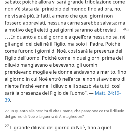
sabato; poiché allora vi sarà grande tribolazione come
non v’è stata dal principio del mondo fino ad ora, no,
né vi sarà più. Infatti, a meno che quei giorni non
fossero abbreviati, nessuna carne sarebbe salvata; ma
a motivo degli eletti quei giorni saranno
abbreviati.
. . . In quanto a quel giorno e a quell’ora nessuno sa, né
gli angeli dei cieli né il Figlio, ma solo il Padre. Poiché
come furono i giorni di Noè, così sarà la presenza del
Figlio dell’uomo. Poiché come in quei giorni prima del
diluvio mangiavano e bevevano, gli uomini
prendevano moglie e le donne andavano a marito, fino
al giorno in cui Noè entrò nell’arca; e non si avvidero di
niente finché venne il diluvio e li spazzò via tutti, così
sarà la presenza del Figlio dell’uomo”. —
Matt. 24:19-
39
.
27. In quanto alla perdita di vite umane, che paragone c’è tra il diluvio
del giorno di Noè e la guerra di Armaghedon?
27
Il grande diluvio del giorno di Noè, fino a quel