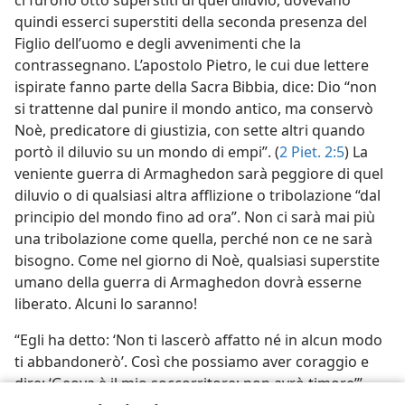
quindi esserci superstiti della seconda presenza del
Figlio dell’uomo e degli avvenimenti che la
contrassegnano. L’apostolo Pietro, le cui due lettere
ispirate fanno parte della Sacra Bibbia, dice: Dio “non
si trattenne dal punire il mondo antico, ma conservò
Noè, predicatore di giustizia, con sette altri quando
portò il diluvio su un mondo di empi”. (
2 Piet. 2:5
) La
veniente guerra di Armaghedon sarà peggiore di quel
diluvio o di qualsiasi altra afflizione o tribolazione “dal
principio del mondo fino ad ora”. Non ci sarà mai più
una tribolazione come quella, perché non ce ne sarà
bisogno. Come nel giorno di Noè, qualsiasi superstite
umano della guerra di Armaghedon dovrà esserne
liberato. Alcuni lo saranno!
“Egli ha detto: ‘Non ti lascerò affatto né in alcun modo
ti abbandonerò’. Così che possiamo aver coraggio e
dire: ‘Geova è il mio soccorritore; non avrò timore’”.
—
Ebr. 13:5, 6
.