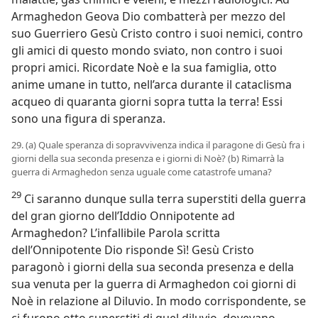
Armaghedon Geova Dio combatterà per mezzo del
suo Guerriero Gesù Cristo contro i suoi nemici, contro
gli amici di questo mondo sviato, non contro i suoi
propri amici. Ricordate Noè e la sua famiglia, otto
anime umane in tutto, nell’arca durante il cataclisma
acqueo di quaranta giorni sopra tutta la terra! Essi
sono una figura di speranza.
29. (a) Quale speranza di sopravvivenza indica il paragone di Gesù fra i
giorni della sua seconda presenza e i giorni di Noè? (b) Rimarrà la
guerra di Armaghedon senza uguale come catastrofe umana?
29
Ci saranno dunque sulla terra superstiti della guerra
del gran giorno dell’Iddio Onnipotente ad
Armaghedon? L’infallibile Parola scritta
dell’Onnipotente Dio risponde Sì! Gesù Cristo
paragonò i giorni della sua seconda presenza e della
sua venuta per la guerra di Armaghedon coi giorni di
Noè in relazione al Diluvio. In modo corrispondente, se
ci furono otto superstiti di quel diluvio, dovevano